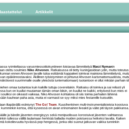
aastattelut
Artikkelit
evassa rytmiteltassa varusmiessoittokuntineen loistavaa lämmittelyä
Marzi Nyman
in
kaan otettu soulmies
Niko Ahvonen
. Ratkaisussa oli tietty kuningasidean ydin, mutta toteutus
ttokunnan ennen Ahvosen lavalle tuloa esittämät kappaleet toimivat mainiona lämmittelynä, mutt
ttavan epäkiinnostavaksi. Äkillinen tylsistyminen ei johtunut Ahvosen karismattomuudesta, mutt
köisesti suurimmalle osalle yleisöstä tuntemattomaan) tuotantoon ei ollut mikään parhain id
n omaa tuotantoa kuin kaikille tuttuja covereitakin. Ratkaisu oli toimiva ja sai reilusti yli
ssa kun on kuullut muutaman tämän oman biisin, on kuullut ne kaikki, erityisesti kun mies ei
ouliksi on oikeasti vaikeaa. Niko Ahvosen kohtalona oli siis toimia parhaiten lähinnä
ään kauhean paha asia, mutta ei varmasti se syy miksi mies festareille kutsuttiin.
aan iltapäivällä esiintynyt
The Go! Team
. Kuusihenkinen multi-instrumentalisteista koostuva
vät kumminkin kertoa, että kyseessä on aivan erinomainen liveakti ja väite piti täysin paikkansa.
 päälle ja bändin jäsenten energisyys sekä monipuolisuus korostuivat jäsenten vaihtaessa
inkin tullessa välillä laulamaan herkkää balladia muiden poistuessa hetkeksi lavalta. Kaiken
ätöntä kokeilevuutta hyvässä pop-hengessä, jonka olisi suonut jatkuvan vaikka tunninkin