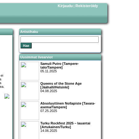
Kirjaudu
Rekisteröidy
|
Artistihaku
Uusimmat livearviot
Samuli Putro [Tampere-
talo/Tampere]
05.11.2025
 ei
a
a
Queens of the Stone Age
ea.
[Jäähalli/Helsinki]
04.08.2025
Absoluuttinen Nollapiste [Tavara-
asema/Tampere]
07.25.2025
Turku Rockfest 2025 – lauantai
[Artukainen/Turku]
14.06.2025