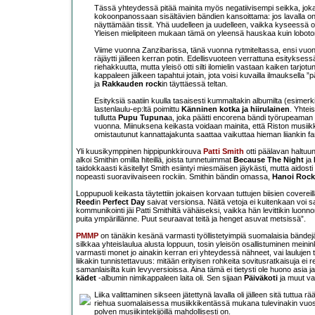
Tässä yhteydessä pitää mainita myös negatiivisempi seikka, joka il
kokoonpanossaan sisältävien bändien kansoittama: jos lavalla on
näyttämään tissit. Yhä uudelleen ja uudelleen, vaikka kyseessä o
Yleisen mielipiteen mukaan tämä on yleensä hauskaa kuin loboto
Viime vuonna Zanzibarissa, tänä vuonna rytmiteltassa, ensi vuo
räjäytti jälleen kerran potin. Edellisvuoteen verrattuna esitykses
riehakkuutta, mutta yleisö otti silti ilomielin vastaan kaiken tarj
kappaleen jälkeen tapahtui jotain, jota voisi kuvailla ilmauksella 
ja
Rakkauden rock
in täyttäessä teltan.
Esityksiä saatiin kuulla tasaisesti kummaltakin albumilta (esimerk
lastenlaulu-ep:ltä poimittu
Känninen kotka ja hiirulainen
. Yhtei
tullutta
Pupu Tupuna
a, joka päätti encorena bändi työrupeaman 
vuonna. Miinuksena keikasta voidaan mainita, että Riston musiikk
omistautunut kannattajakunta saattaa vaikuttaa hieman liiankin fan
Yli kuusikymppinen hippipunkkirouva
Patti Smith
otti päälavan haltuu
alkoi Smithin omilla hiteillä, joista tunnetuimmat
Because The Night
ja
taidokkaasti käsitellyt Smith esiintyi miesmäisen jäykästi, mutta aidost
nopeasti suoraviivaiseen rockiin. Smithin bändin omassa,
Hanoi Rock
Loppupuoli keikasta täytettiin jokaisen korvaan tuttujen biisien cover
Reed
in
Perfect Day
saivat versionsa. Näitä vetoja ei kuitenkaan voi sa
kommunikointi jäi Patti Smithiltä vähäiseksi, vaikka hän levittikin luonn
puita ympärillänne. Puut seuraavat teitä ja henget asuvat metsissä”.
PMMP
on tänäkin kesänä varmasti työllistetyimpiä suomalaisia bändejä, m
silkkaa yhteislaulua alusta loppuun, tosin yleisön osallistuminen mein
varmasti monet jo ainakin kerran eri yhteydessä nähneet, vai laulujen 
liikakin tunnistettavuus: mitään erityisen rohkeita sovitusratkaisuja ei
samanlaisilta kuin levyversioissa. Aina tämä ei tietysti ole huono asia j
kädet
-albumin nimikappaleen laita oli. Sen sijaan
Päiväkoti
ja muut vas
Liika valittaminen sikseen jätettynä lavalla oli jälleen sitä tuttu
riehua suomalaisessa musiikkikentässä mukana tulevinakin vuos
polven musiikintekijöillä mahdollisesti on.