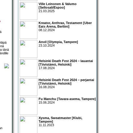
Ville Leinonen & Valumo
[Sellosali/Espoo]
21.03.2025
o
Kreator, Anthrax, Testament [Uber
Eats Arena, Berliini]
08.12.2024
iä
Anvil [Olympia, Tampere]
ieläpä
23.10.2024
enä
sa tänä
ndille
Helsinki Death Fest 2024 – lauantai
[Tiivistämö, Helsinki]
17.08.2024
Helsinki Death Fest 2024 – perjantai
[Tiivistämö, Helsinki]
16.08.2024
Fu Manchu [Tavara-asema, Tampere]
15.06.2024
Xysma, Sweatmaster [Klubi,
Tampere]
11.11.2023
an