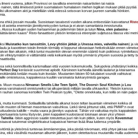
meni vuotena, jolloin Provinssi on tavallista enemmän naisartistien tai naisia
 nainen, tältä ilmeisesti jonkin suomalaisen humalaisen miehen logiikan mukaan pitää pyytää
lisi ulkomainen akti ja mielellään vielä edessä seisovan korvan juureen samalla hönkien.
mia.
nna ehkä jossain muualla. Suosiotaan tasaisesti vuoden aikana entisestään kasvattanut
Rist
sä oli astetta enemmän jännittyneisyyden tuntua ja ei aivan samanlaista innostunutta
otun. Alussa kuultujen uuden hartaamman ja pidemmän biisin ja tutun
Nina, olen palasina
-
”päättäväinen kaaos” Risto-fanaattisen yleisön lentäessä eteenpäin suljetussa tilassa viisi metr
iksi
Muistatko kun tanssittiin
,
Levy-yhtiön jätkät
ja
Unessa mies, valveilla nainen
) ja v
slaulu ja kaoottinen toisiin ihmisiin törmäily ei loppunut oikeastaan hetkeksikään ennen viimeis
aivan liian aikaisin, mikä tuntui muutenkin olevan enemmän sääntö kuin poikkeus rytmiteltas
iin vihkiytymätön ei välttämättä vielä keikankaan myötä ymmärrä yhtyeen suosiota ja tietty bä
aattiselta.
nsa sekä luonnollisella karismallaan että vuosien kokemuksella. Sukupolvia yhdistänyt keikka
Perfect Day
keräsivät suurimmat aplodit. Kärsineen karhealla äänellä laulanut ja kitaraansa
i esittämättä ketään muuta kuin itseään. Muutamien biisien 60-lukulaiset soundit vaihtuivat
s
ille omistetussa, kappaleessa kuultiin varsinaista tiukkarytmistä garagea.
eilla. Muun muassa
Nirvana
n
Smells Like Teen Spirit
,
The Doors
in
Soul Kitchen
ja
Lou
noa varsinaisesti onnistuneiksi tai alkuperäisiä millään tavalla uhkaaviksi. Yleisön kanssa
on rauhan sanomaa kertoillen Twin Peaksin tyyliin, ”Olette onnekkaita, kun teillä on näin paljon
utta kummasti. Sotilaallisilla tahdeilla alkanut isoon teltan lauantain viimeinen keikka oli
inkiin muuten oli hieman masentavan vaisuhkoa. Liekö tämä johtunut siitä, että PMMP:n ovat
tuttuudesta kaikille – mutta vaara ja jännitys uupuivat. Tähän voi vaikuttaa myös kappaleiden
 repertuaarista tunnu löytyvän, joten kappaleet kuulostavat toisinaan aivan yksi yhteen
a
Taiteilia
-biisin aggressio saatiin toteutettua juuri niin kuin pitikin, kuten myös
Kovemmat
taavat tutuimmat singlelohkaisut kaipaisivat hieman lisää lihaa luidensa ympärille.
a räävitöntä ja yleisönsä tuntevaa ämmäenergiaa, joka pistää toivomaan, että yhtye jaksaa vielä
ina, eikä väsähdä muutaman albumin jälkeen, kuten oletettavissa muutamilla muilla uudemm