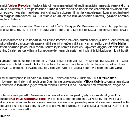
nimeltä
Velvet Revolver
. Vaikka bändin oma materiaali ei vedä missään nimessä vertoja
Gun
n nimissä todettava, että pelkästään
Slash
in näkeminen on bändin tsekkaamisen arvoinen asia 
tenkin pystyyn varsin maukkaan rock-show´n soittaen niin omia kappaleitaan kuin emobändienk
iä stagella kiitettävästi. Ja kun miestä on erikoisella lauluäänelläkin siunattu, kyllähän hemmo
ndin solistiksi.
livat jääneet kuuntelematta. Gunnari-vedot
It´s So Easy
ja
Mr. Brownstone
sekä temppelistyge
nvetona revolvereiden keikasta voisi todeta, että faneille loistavaa meininkiä, muille kivaa
äs on noustessa kun bändissä on kolme komeaa kaveria, tuima soundi ja liian suoria ratkaisu
apko-aiheella varustettuja paitoja näki etenkin tyttöjen yllä sen verran paljon, että
Ville Malja
amman naaraan päiväunivieraana. Mutta kyllä raavas mieskin Lapkosta diggaa, etenkin kun sa
tiin. Ja riemastua Villen ja kumppaneiden energisestä meiningistä ja kikkailusta. Hyvä hyvä,
 lahjakkuudella sinne, minne on tyrkyllä useampikin yrittäjä - Provinssin päälavalle siis. Vaik
aikamoiset bakkanaalit. Hiekkakentällä kelpasi nostaa jalkaa helvetin hyvän musiikin tahtiin.
väkeä liikkeelle, ja vaikka ilta oli viilentynyt yöksi jo aikoja sitten, vai hien pintaan varsin
sisesti suurempana kuin osiensa summa. Ennen encorea kuultiin toki
Jussi Ylikosken
n jokunen tunti aiemmin todistettu Slashin vastaava sooloilu.
Miikka Koivisto
omisti ansaitust
ja erinomaista toimintaa järjestävältä taholta luottaa Disco Ensemblen vetovoimaan. Yhtye on
anut tanssihumppahetki. Viime vuonna tanssikansan tarpeet tyydytti ska-ryhmittymä
The
aneiden
Fat Beat Soundsystem
in vuoro hoitaa homma kotiin. Fat Beat pyöritti yleisöään
ä. Keikan seremoniamestareista ylimpänä toimi jo aiemmin päivällä päälavalla riehunut maestro
T
ti paitsi festarikansaa, myös lavalla riehuvia muusikoita ympäri maita ja mantuja. Kaiken kai
saamaa encorettomuutta.
iainen