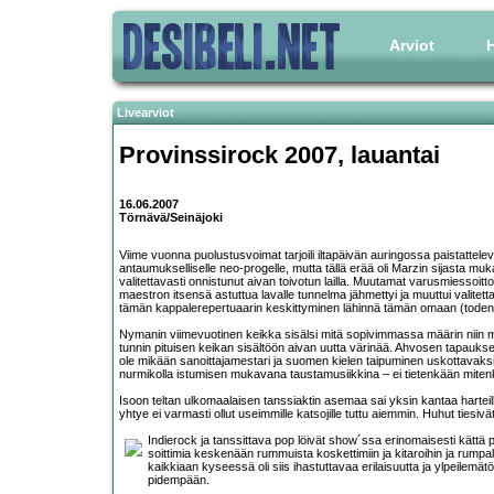
Arviot
H
Livearviot
Provinssirock 2007
, lauantai
16.06.2007
Törnävä/Seinäjoki
Viime vuonna puolustusvoimat tarjoili iltapäivän auringossa paistattel
antaumukselliselle neo-progelle, mutta tällä erää oli Marzin sijasta mu
valitettavasti onnistunut aivan toivotun lailla. Muutamat varusmiessoi
maestron itsensä astuttua lavalle tunnelma jähmettyi ja muuttui valite
tämän kappalerepertuaarin keskittyminen lähinnä tämän omaan (todennä
Nymanin viimevuotinen keikka sisälsi mitä sopivimmassa määrin niin miehe
tunnin pituisen keikan sisältöön aivan uutta värinää. Ahvosen tapaukse
ole mikään sanoittajamestari ja suomen kielen taipuminen uskottavaksi s
nurmikolla istumisen mukavana taustamusiikkina – ei tietenkään mitenk
Isoon teltan ulkomaalaisen tanssiaktin asemaa sai yksin kantaa harteill
yhtye ei varmasti ollut useimmille katsojille tuttu aiemmin. Huhut tiesi
Indierock ja tanssittava pop löivät show´ssa erinomaisesti kättä
soittimia keskenään rummuista koskettimiin ja kitaroihin ja rumpal
kaikkiaan kyseessä oli siis ihastuttavaa erilaisuutta ja ylpeilem
pidempään.