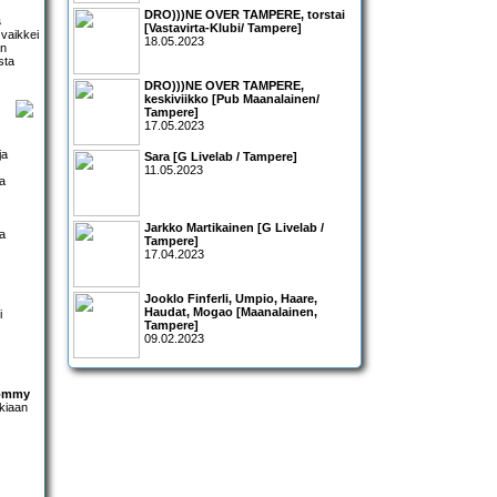
DRO)))NE OVER TAMPERE, torstai
s
[Vastavirta-Klubi/ Tampere]
vaikkei
18.05.2023
in
sta
DRO)))NE OVER TAMPERE,
keskiviikko [Pub Maanalainen/
Tampere]
17.05.2023
ja
Sara [G Livelab / Tampere]
11.05.2023
a
Jarkko Martikainen [G Livelab /
ka
Tampere]
17.04.2023
Jooklo Finferli, Umpio, Haare,
Haudat, Mogao [Maanalainen,
i
Tampere]
09.02.2023
ommy
kkiaan