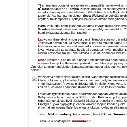
Yksi lauantain odotetuimpia akteja oli varmasti lämmittely-yritys 
n´ Roses
in tai
Stone Temple Pilots
in biiseille, on rehellisyyde
musiikki ihan täysosumaa olisikaan. Velvet Revolver laittoi kui
tuotoksia. Vanhan narkin oloinen
Scott Weiland
jaksoi väänteleht
näyttäisi Kivitemppelin kuljettajien jälkeenkin olevan vielä yhden bä
Harmi vain, ettei bändi jaksanut viehättää täysillä mikäli biisit o
Vasoline
toimivat aiheeseen tarkemmin perehtymättömällekin. Yhtee
baarirokkausta lauantai-illan ratoksi.
Lapko
on viime aikoina noussut varsin hienoon suosioon, ja mik
välttelevät sovitukset. Ja hyvät biisit, ei kai sitä muuten pärjää. L
falsettikiekumisineen on tiukkoine farkkuineen on varmasti use
lavan vierustalla tanssahtaa hyvässä seurassa hyvän musiikin tah
hiki tuli katsomossakin! Ehkä tulevina vuosina isommalla lavalla?
Disco Ensemble
on noussut upeasti tinkimättömällä asenteella ja
areena oli iso ja kenttä laakea, pistivät Ensemblen pojat pystyyn 
Vanhojen tuttujen kappaleiden lomassa soitetut uudet biisit potkivat nekin 
helposti.
Varsinaista sankarointia keikka ei ollut, vaan homma toimi klas
kitararunkkausta, joka kyllä oli monin verroin miellyttävämpää kui
yhden kappaleen Provinssin järjestäneille ihmisille. Hieno veto, 
kaiken suosionsa ehdottomasti ansainnut. Se on kaikkien voitto.
Lauantain rytmiteltassa päätti edellisvuoden tapaan yhdeltä alk
Valkyrians
ja tänä vuonna oli
DJ Buñuel
in,
Paleface
n ja kumpp
nimensä mukaisesti hyvin läskeillä biiteillä ja rennoilla rytmeill
Lindgren
, joka hyppyytti ja ennen kaikkea loppua kohden juoksut
erinomainen lopetus illalle, jos ei oteta lukuun huviluvan aikaan
Teksti:
Mikko Lamberg
, Toimittaminen, teksti & kuvat:
Tuomas T
Tästä vielä päätöspäivä
sunnuntaihin
.