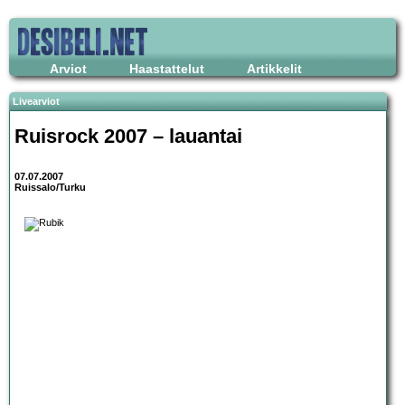
Arviot
Haastattelut
Artikkelit
Livearviot
Ruisrock 2007 – lauantai
07.07.2007
Ruissalo/Turku