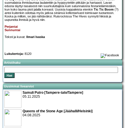
suomalaista ihmislaumaa laulatettiin ja hyppyytettiin pitkään ja hartaasti. Lavan
edusta täyttyi tasaisesti niin suurkuluttajista kuin satunnaisista festarieläimistäkin,
kun koko lauma pisti jalalla koreasti. Uusista kappaleista etenkin
Tic Tic Boom
(?)
antoi kuitenkin odottaa myös jatkoa sinänsä kellontarkasti toimivaan tuotantoon.
Koska ja milloin, se jää nähtäväksi. Ruisrockissa The Hives synnytti hikisiä ja
uupuneita ihmisiä ja hyvä niin.
Perjantai
Sunnuntai
Teksti ja kuvat:
Ilmari Ivaska
Lukukertoja:
8120
Artistihaku
Uusimmat livearviot
Samuli Putro [Tampere-talo/Tampere]
05.11.2025
Queens of the Stone Age [Jäähalli/Helsinki]
04.08.2025