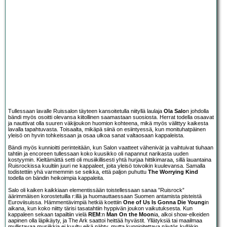
Tullessaan lavalle Ruissalon täyteen kansoitetulla niityllä laulaja
Ola Salo
n johdolla
bändi myös osoitti olevansa kiitollinen saamastaan suosiosta. Herrat todella osaavat
ja nauttivat olla suuren väkijoukon huomion kohteena, mikä myös välittyy kaikesta
lavalla tapahtuvasta. Toisaalta, mikäpä siinä on esiintyessä, kun monituhatpäinen
yleisö on hyvin tohkeissaan ja osaa ulkoa sanat valtaosaan kappaleista.
Bändi myös kunnioitti perinteitään, kun Salon vaatteet vähenivät ja vaihtuivat tiuhaan
tahtiin ja encoreen tullessaan koko kuusikko oli napannut narikasta uuden
kostyymin. Kieltämättä setti oli musiikillisesti yhtä hurjaa hittikimaraa, sillä lauantaina
Ruisrockissa kuultiin juuri ne kappaleet, joita yleisö toivoikin kuulevansa. Samalla
todistettiin yhä varmemmin se seikka, että paljon puhuttu
The Worrying Kind
todella on bändin heikoimpia kappaleita.
Salo oli kaiken kaikkiaan elementissään toistellessaan sanaa ”Ruisrock”
äärimmäisen korostetuilla r:illä ja huomauttaessaan Suomen antamista pisteistä
Euroviisuissa. Hämmentävimpiä hetkiä koettiin
One of Us Is Gonna Die Young
in
aikana, kun koko niitty tärisi tasatahtiin hyppivän joukon vaikutuksesta. Kun
kappaleen sekaan tapailtiin vielä
REM
:n
Man On the Moon
ia, alkoi show-elkeiden
aapinen olla läpikäyty, ja The Ark saattoi heittää hyvästit. Yllätyksiä tai maailmaa
mullistavaa musiikkia ei kuultu eikä nähty, mutta kunnioitettava näytös kylläkin.