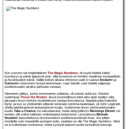
Kun vuoroon tuli englantilainen
The Magic Numbers
, oli syytä heittää kaikki
kyynisyys ja pahat ajatukset pois, sillä kyseessä on kenties maailman sympaattisin
ja hyväntuulisin bändi. Välillä keikan aikana vihmonut sade ei saanut
Stodart
in ja
Gannon
in sisarusten hymyä laskemaan, vaan bändin voisi todella valjastaa
positiivisuuden airuiksi pahuutta vastaan.
Hienoinen yllätys, joskin erinomainen sellainen, oli soinnin tiukkuus. Etenkin
uudempaa
Those the Brokes
-levyä kuunnellessa tulee aika ajoin epäilys siitä,
jaksaako levyn herkkä vivahteikkuus kantaa livesoitossa. Napakkuutta kuitenkin
löytyi, ja kun se yhdistettiin viiltävän terävään stemma-laulantaan, oli John Legendin
ohella taidokkaimmat lauluesitykset kuultu. Uudemman levyn ykkössinkkunakin
kuultu
Take a Chance
soi vakuuttavasti, mutta debyyttilevyn
Mornings Eleven
vei
kenties silti voiton kaikkein vetävimpänä esityksenä. Livesoitossa
Michele
Stodart
in bassottelussa oli erinomaisen puoleensavetävää imua. Jos jollain
musiikilla voisi maanitella auringon esiin, saattaisi se olla The Magic Numbers. Siinä
se ei kuitenkaan onnistunut, mutta synnytti taatusti useita hymyileviä kasvoja.