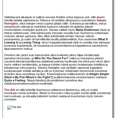
Valitettavasti aikataulu ei sallinut seurata Rubikin vetoa loppuun asti, sillä alueen
toisella laidalla sijainneessa Teltassa oli nimittäin alkamassa ruotsalainen
Sahara
Hotnights
, eikä neitojen vetoa sopinut jättää väliin. Erikoista ja harmillista, että jo
toistamiseen elämää ja meininkiä huokuva rokkiakti oli sijoitettu päivän
ensimmäisten esiintyjien joukkoon. Samaa valitteli myös
Maria Andersson
(laulu ja
kitara) todetessaan, ettei bändi joudu missään muualla kuin Suomessa soittamaan
moiseen aikaan aamusta. Alku olikin kiistämättä kenties hieman väkisin
puristamista, ja soitto oli harmillisella tavalla pidäkkeellistä. Kun uusimman
What If
Leaving Is a Loving Thing
-levyn kappalemateriaali vielä on monilta osin aiempaa
tuotantoa kepeämpää, oli muutamassa ensimmäisessä kappaleessa aavistuksen
läpisoittamisen makua.
Onneksi niin yleisö kuin katsomokin alkoi kuitenkin pikku hiljaa heräilemään
aamuhorroksestaan, ja
Who Do You Dance For?
saikin jo mukaansa yleisön.
Lievästä biisirakenteellisesta epätietoisuudesta huolimatta (tai ehkä juuri siksi) alkoi
myös nelikko heräilemään, ja loppua kohden bändi pystyi osoittamaan todelliset ja
kiistattomat vahvuutensa. Sahara Hotnights saa nimittäin rajummat kappaleet
kuulostamaan todella aidoilta ja silti se kykenee virittämään herkemmät tunnelmat
teräviksi aina vereslihaa myöten. Ensimmäisestä malliesimerkki oli
Alright Alright
(Here’s My Fist Where’s the Fight?)
ja jälkimmäisestä yksinkertaisen mahtava
Quite a Feeling
. Niinpä bändistä jäi positiivinen tunnelma alun
mitäänsanomattomuudesta huolimatta.
The Ark
on tällä hetkellä Suomessa sellaisessa tilanteessa, että se ei jätä
kovinkaan monia kylmäksi. Bändi on Euroviisu-näkyvyyden myötä täällä suositumpi
kuin koskaan, ja toisaalta joidenkin tunteet saattavat kuumentua myös toiseen
suuntaan.