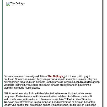
Seuraavana vuorossa oli jenkkiläinen
The Bellrays
, joka tuntuu tätä nykyä
nauttivan Suomessa ainakin tietyissä piireissä vankkumatonta suosiota. Yhtyeen
omintakeinen tapa yhdistää hillitöntä kaahausrockia ja laulaja
Lisa Kekaula
n äänen
ympärille kulminoituvaa soulia on saanut ainakin allekirjoittaneen pauloihinsa
aiemmin nähdyillä klubikeikoilla.
Näihin ennakko-odotuksiin nähden bändi oli valitettavasti kuitenkin hienoinen
pettymys. Periaatteessa kaikki elementit olivat edelleen kohdillaan, mutta silti
kaikesta huokui jonkinasteinen ulkoluvun henki. Niin
Tell a Lie
kuin
Time Is
Gone
kin soivat vetävästi, mutta monissa kohdin kokemus oli hieman hengetön.
Osasyynä saattoi toki olla keikan aikana vihmonut sade, mutta kaiken kaikkiaan