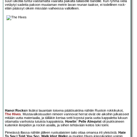
suuri ulkotila tuntui väistämättä väärältä paikalta tällaiselle bändille. Kun ryhmä vielä
vetäytyi sadetta pakoon muutaman metrin lavan reunan taakse, ei todellinen rock-
eläin päässyt oikein missään vaiheessa valloilleen.
Hanoi Rocks
in lisäksi lauantain toisena päätösaktina nähtiin Ruotsin rokkikukot,
The Hives
. Mustavalkoisuuden nimeen vannovat herrat eivät ole aikoihin julkaisseet
mitään uutta materiaalia, ja tälläkin kertaa setti koostui paria uutta kappaletta lukuun
ottamatta vanhoista tutuista kappaleista.
Howlin´ Pelle Almqvist
oli joukkoineen
kuitenkin ilonpidon ja rockin asialla, ja siihen tehtävään keitos toki toimi.
Pimeässä illassa nähtiin jälleen ruotsalaisten taito ottaa omansa irti yleisöstä.
Hate
To Say I Told You So
n,
Walk Idiot Walk
in ja muiden Hives-klassikoiden voimin