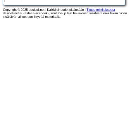
Copyright © 2025 desibeli.net | Kaikki oikeudet pidätetään |
Tietoa toimituksesta
desibeli.net ei vastaa Facebook-, Youtube- ja last.fm-linkkien sisällöstä eikä takaa niiden
sisältävän aiheeseen liittyvää materiaalia.