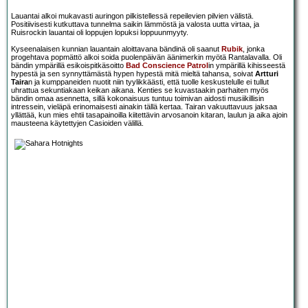
Lauantai alkoi mukavasti auringon pilkistellessä repeilevien pilvien välistä.
Positiivisesti kutkuttava tunnelma saikin lämmöstä ja valosta uutta virtaa, ja
Ruisrockin lauantai oli loppujen lopuksi loppuunmyyty.
Kyseenalaisen kunnian lauantain aloittavana bändinä oli saanut
Rubik
, jonka
progehtava popmättö alkoi soida puolenpäivän äänimerkin myötä Rantalavalla. Oli
bändin ympärillä esikoispitkäsoitto
Bad Conscience Patrol
in ympärillä kihisseestä
hypestä ja sen synnyttämästä hypen hypestä mitä mieltä tahansa, soivat
Artturi
Taira
n ja kumppaneiden nuotit niin tyylikkäästi, että tuolle keskustelulle ei tullut
uhrattua sekuntiakaan keikan aikana. Kenties se kuvastaakin parhaiten myös
bändin omaa asennetta, sillä kokonaisuus tuntuu toimivan aidosti musiikillisin
intressein, vieläpä erinomaisesti ainakin tällä kertaa. Tairan vakuuttavuus jaksaa
yllättää, kun mies ehtii tasapainoilla kiitettävin arvosanoin kitaran, laulun ja aika ajoin
mausteena käytettyjen Casioiden välillä.