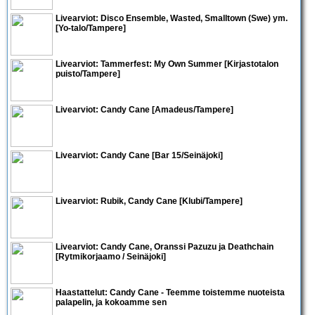
Livearviot:
Disco Ensemble
,
Wasted
,
Smalltown
(Swe) ym.
[Yo-talo/Tampere]
Livearviot:
Tammerfest
: My Own Summer [Kirjastotalon
puisto/Tampere]
Livearviot:
Candy Cane
[Amadeus/Tampere]
Livearviot:
Candy Cane
[Bar 15/Seinäjoki]
Livearviot:
Rubik
,
Candy Cane
[Klubi/Tampere]
Livearviot:
Candy Cane, Oranssi Pazuzu
ja
Deathchain
[Rytmikorjaamo / Seinäjoki]
Haastattelut:
Candy Cane
- Teemme toistemme nuoteista
palapelin, ja kokoamme sen