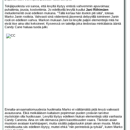
Tekijäpuolesta voi sanoa, että levyltä löytyy entistä vahvemmin apuvoimaa:
puhaltimia, jousia, koskettimia. Jo edellisellä levyllä kuullut
Jani Riihimäen
meluelementit ovat edelleen mukana. ”Tällä kertaa hän itsekin piti siitä”, toteaa
Marko Janin roolista. Vahvasti sinä viidentenä jäsenenä debyytillä toimineen Janin
rooli on edelleen vahva. Markon mukaan Jani toi levylle paljon elementtejä mitä he
eivät itse aina olisi keksineet. Kyseessä on taiteilija joka tiedostaa minkälaista ääntä
Candy Cane haluaa tuoda julki.
Ennalta-arvaamattomuudesta huolimatta Marko ei välttämättä pidä levyä vaikeasti
avautuvana. Eikä meikäläisen kaltaisen popimman puolen ystävän tarvitse
myöskään olla huolissaan. Levyltä löytyy edelleen hiukan elementtejä siitä vanhasta
Candy Canesta. Aina on silti olemassa pieni kaoottisuuden vaara. Tiivistän asian
muotoon avataan karkkipaperi, mutta sisältä paljastuukin jotain aivan muuta. Mutta
melodisuutta siis edelleen löytyy, muttei ehkä ”niin perinteistä ja tylsää”, kuten Marko