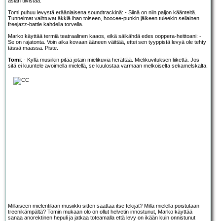
asian tiivistää.
Tomi puhuu levystä eräänlaisena soundtrackinä: - Siinä on niin paljon käänteitä.
Tunnelmat vaihtuvat äkkiä ihan toiseen, hoocee-punkin jälkeen tuleekin sellainen
freejazz-battle kahdella torvella.
Marko käyttää termiä teatraalinen kaaos, eikä säikähdä edes ooppera-heittoani: -
Se on rajatonta. Voin aika kovaan ääneen väittää, ettei sen tyyppistä levyä ole tehty
tässä maassa. Piste.
Tomi
: - Kyllä musiikin pitää jotain mielikuvia herättää. Mielikuvituksen liikettä. Jos
sitä ei kuuntele avoimella mielellä, se kuulostaa varmaan melkoiselta sekamelskalta.
Millaiseen mielentilaan musiikki sitten saattaa itse tekijät? Millä mielellä poistutaan
treenikämpältä? Tomin mukaan olo on ollut helvetin innostunut, Marko käyttää
sanaa anorektinen hepuli ja jatkaa toteamalla että levy on ikään kuin onnistunut