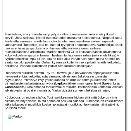
Tomi toteaa, että yhtyeeltä löytyi paljon sellaista materiaalia, mitä ei ole julkaistu
levyllä. Jopa sellaisia, joita ei itse enää edes muistanut soittaneensa. Niinpä oli sekä
itselle että varmasti faneille hyvä idea tarjota nämä muistojen aarteet vapaasti
ladattavaksi. Toteankin, että ns. best of-tyyppiset kokoelmat ovat varmasti jokaiselle
hiukan erilaisia ja ajatuksena on hienoa, että voi koota oman sellaisen
suosikkibändinsä arkistoista. Markon mielestä CC:n kaltaisen bändin julkaisemana
koko kokoelma-ajatus ei toimisi. Halutaan tuhlata omaa rahaa (mitä ei ole liikaa) –
tyylinen meininki. Mp3-julkaisusta on tullut aika vähän palautetta, mutta se mitä on
saatu, on ollut positiivista. Onhan kyseessä kuitenkin aika pitkälti faneille tarkoitettu
porkkana. Pääsee kuulemaan jostain niitä keikkasuosikkejaan.
Rehellisesti purkkiin soitettu Fay-ra-Doowra, joka on väännös espanjankielisestä
hevosenkenkää tarkoittavasta sanasta, julkaistaan Jukebossin toimesta
syyskuussa. Yhteistyö levy-yhtiön kanssa on ollut kivutonta ja Jukeboss onkin
viimeaikaisten julkaisujensa myötä (
Lapko
n jälkeen mm. upeat levyt
Sur-rur
ilta ja
Cosmobile
lta) kasvamassa merkittäväksi tekijäksi kotimaisessa kentässä. Ainakin
julkaisuvalinnat ovat erinomaisia. Marko tiivistää suhteen Jukebossiin näin:
- Jukeboss on mukava lafka. Tosin poikkeamme hiukan siitä mitä Juke on viime
aikoina pistänyt pihalle, mutta sehän on pelkkää plussaa. Jukeboss on kaksi ihmistä
jotka julkaisevat musiikkia koska rakastavat musiikkia. Harvinaista näinä päivinä.
Se riittää meille.