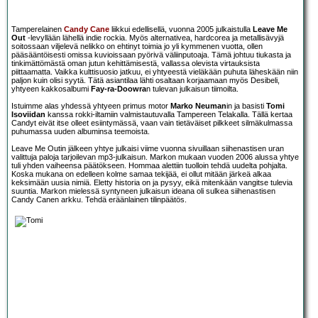
Tamperelainen
Candy Cane
liikkui edellisellä, vuonna 2005 julkaistulla
Leave Me
Out
-levyllään lähellä indie rockia. Myös alternativea, hardcorea ja metallisävyjä
soitossaan viljelevä nelikko on ehtinyt toimia jo yli kymmenen vuotta, ollen
pääsääntöisesti omissa kuvioissaan pyörivä väliinputoaja. Tämä johtuu tiukasta ja
tinkimättömästä oman jutun kehittämisestä, vallassa olevista virtauksista
piittaamatta. Vaikka kulttisuosio jatkuu, ei yhtyeestä vieläkään puhuta läheskään niin
paljon kuin olisi syytä. Tätä asiantilaa lähti osaltaan korjaamaan myös Desibeli,
yhtyeen kakkosalbumi
Fay-ra-Doowra
n tulevan julkaisun tiimoilta.
Istuimme alas yhdessä yhtyeen primus motor
Marko Neuman
in ja basisti
Tomi
Isoviidan
kanssa rokki-iltamiin valmistautuvalla Tampereen Telakalla. Tällä kertaa
Candyt eivät itse olleet esiintymässä, vaan vain tietäväiset pilkkeet silmäkulmassa
puhumassa uuden albuminsa teemoista.
Leave Me Outin jälkeen yhtye julkaisi viime vuonna sivuillaan siihenastisen uran
valittuja paloja tarjoilevan mp3-julkaisun. Markon mukaan vuoden 2006 alussa yhtye
tuli yhden vaiheensa päätökseen. Hommaa alettiin tuolloin tehdä uudelta pohjalta.
Koska mukana on edelleen kolme samaa tekijää, ei ollut mitään järkeä alkaa
keksimään uusia nimiä. Eletty historia on ja pysyy, eikä mitenkään vangitse tulevia
suuntia. Markon mielessä syntyneen julkaisun ideana oli sulkea siihenastisen
Candy Canen arkku. Tehdä eräänlainen tilinpäätös.