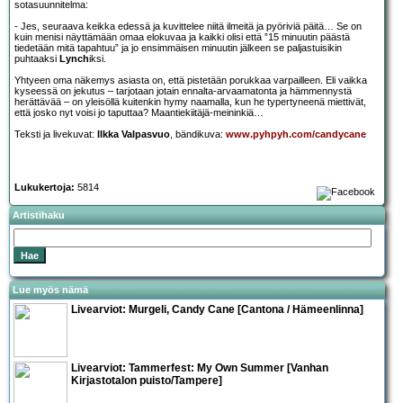
sotasuunnitelma:
- Jes, seuraava keikka edessä ja kuvittelee niitä ilmeitä ja pyöriviä päitä… Se on
kuin menisi näyttämään omaa elokuvaa ja kaikki olisi että ”15 minuutin päästä
tiedetään mitä tapahtuu” ja jo ensimmäisen minuutin jälkeen se paljastuisikin
puhtaaksi
Lynch
iksi.
Yhtyeen oma näkemys asiasta on, että pistetään porukkaa varpailleen. Eli vaikka
kyseessä on jekutus – tarjotaan jotain ennalta-arvaamatonta ja hämmennystä
herättävää – on yleisöllä kuitenkin hymy naamalla, kun he typertyneenä miettivät,
että josko nyt voisi jo taputtaa? Maantiekiitäjä-meininkiä…
Teksti ja livekuvat:
Ilkka Valpasvuo
, bändikuva:
www.pyhpyh.com/candycane
Lukukertoja:
5814
Artistihaku
Lue myös nämä
Livearviot:
Murgeli
,
Candy Cane
[Cantona / Hämeenlinna]
Livearviot: Tammerfest: My Own Summer [Vanhan
Kirjastotalon puisto/Tampere]