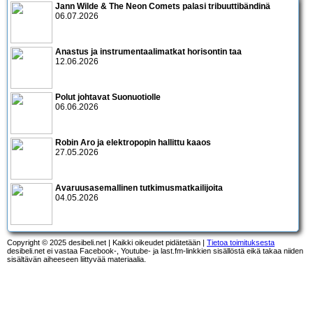
Jann Wilde & The Neon Comets palasi tribuuttibändinä
06.07.2026
Anastus ja instrumentaalimatkat horisontin taa
12.06.2026
Polut johtavat Suonuotiolle
06.06.2026
Robin Aro ja elektropopin hallittu kaaos
27.05.2026
Avaruusasemallinen tutkimusmatkailijoita
04.05.2026
Copyright © 2025 desibeli.net | Kaikki oikeudet pidätetään |
Tietoa toimituksesta
desibeli.net ei vastaa Facebook-, Youtube- ja last.fm-linkkien sisällöstä eikä takaa niiden
sisältävän aiheeseen liittyvää materiaalia.