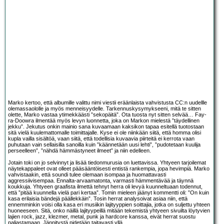
Marko kertoo, että albumille valittu nimi viestii eräänlaista vahvistusta CC:n uudellle
olemassaololle ja myös menneisyydelle. Tarkennuskysymykseeni, mitä te sitten
olette, Marko vastaa ytimekkäästi ”sekopäitä”. Ota tuosta nyt sitten selvää… Fay-
ra-Doowra ilmentää myös levyn luonnetta, joka on Markon mielestä ”täydellinen
jekku”. Jekutus onkin mainio sana kuvaamaan kaksikon tapaa esitellä tuotostaan
sitä vielä kuulemattomalle toimittajalle. Kyse ei ole niinkään siitä, että homma olisi
kupla vailla sisältöä, vaan siitä, että todellisia kuvaavia piirteitä ei kerrota vaan
puhutaan vain sellaisilla sanoilla kuin ”käännetään uusi lehti”, ”pudotetaan kuulija
perseelleen”, ”nähdä hämmästyneet ilmeet” ja niin edelleen.
Jotain toki on jo selvinnyt ja lisää tiedonmurusia on luettavissa. Yhtyeen tarjoilemat
näytekappaleet ovat olleet pääsääntöisesti entistä rankempia, jopa hevimpiä. Marko
vahvistaakin, että soundi tulee olemaan isompaa ja huomattavasti
aggressiivisempaa. Ennalta-arvaamatonta, varmasti hämmentävää ja täynnä
koukkuja. Yhtyeen graafista ilmettä tehnyt herra oli levyä kuunneltuaan todennut,
että ”pitää kuunnella vielä pari kertaa”. Tomin mieleen jäänyt kommentti oli: ”On kuin
kasa erilaisia bändejä päällekkäin”. Tosin herrat analysoivat asiaa niin, että
ennemminkin voisi olla kasa eri musiikin lajityyppien soittajia, jotka on suljettu yhteen
huoneeseen. Sitä, onko näillä lajityypeillä mitään tekemistä yhtyeen sivuilta löytyvien
lajien rock, jazz, klezmer, metal, punk ja hardcore kanssa, eivät herrat suostu
paljastamaan. Jännitystä pidetään taitavasti yllä.