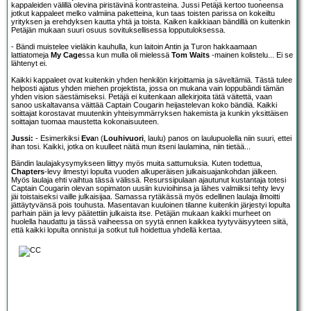
kappaleiden välillä olevina piristävinä kontrasteina. Jussi Petäjä kertoo tuoneensa
jotkut kappaleet melko valmiina paketteina, kun taas toisten parissa on kokeiltu
yrityksen ja erehdyksen kautta yhtä ja toista. Kaiken kaikkiaan bändillä on kuitenkin
Petäjän mukaan suuri osuus sovituksellisessa lopputuloksessa.
- Bändi muistelee vieläkin kauhulla, kun laitoin Antin ja Turon hakkaamaan
lattiatomeja
My Cage
ssa kun mulla oli mielessä
Tom Waits
-mainen kolistelu... Ei se
lähtenyt ei.
Kaikki kappaleet ovat kuitenkin yhden henkilön kirjoittamia ja säveltämiä. Tästä tulee
helposti ajatus yhden miehen projektista, jossa on mukana vain loppubändi tämän
yhden vision säestämiseksi. Petäjä ei kuitenkaan allekirjoita tätä väitettä, vaan
sanoo uskaltavansa väittää Captain Cougarin heijastelevan koko bändiä. Kaikki
soittajat korostavat muutenkin yhteisymmärryksen hakemista ja kunkin yksittäisen
soittajan tuomaa maustetta kokonaisuuteen.
Jussi:
- Esimerkiksi
Eva
n (
Louhivuori
, laulu) panos on laulupuolella niin suuri, ettei
ihan tosi. Kaikki, jotka on kuulleet näitä mun itseni laulamina, niin tietää...
Bändin laulajakysymykseen liittyy myös muita sattumuksia. Kuten todettua,
Chapters
-levy ilmestyi lopulta vuoden alkuperäisen julkaisuajankohdan jälkeen.
Myös laulaja ehti vaihtua tässä välissä. Resurssipulaan ajautunut kustantaja totesi
Captain Cougarin olevan sopimaton uusiin kuvioihinsa ja lähes valmiiksi tehty levy
jäi toistaiseksi vaille julkaisijaa. Samassa rytäkässä myös edellinen laulaja ilmoitti
jättäytyvänsä pois touhusta. Masentavan kuuloinen tilanne kuitenkin järjestyi lopulta
parhain päin ja levy päätettiin julkaista itse. Petäjän mukaan kaikki murheet on
huolella haudattu ja tässä vaiheessa on syytä ennen kaikkea tyytyväisyyteen siitä,
että kaikki lopulta onnistui ja sotkut tuli hoidettua yhdellä kertaa.