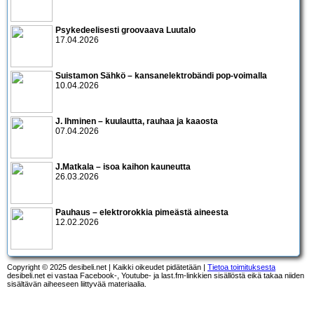
Psykedeelisesti groovaava Luutalo
17.04.2026
Suistamon Sähkö – kansanelektrobändi pop-voimalla
10.04.2026
J. Ihminen – kuulautta, rauhaa ja kaaosta
07.04.2026
J.Matkala – isoa kaihon kauneutta
26.03.2026
Pauhaus – elektrorokkia pimeästä aineesta
12.02.2026
Copyright © 2025 desibeli.net | Kaikki oikeudet pidätetään |
Tietoa toimituksesta
desibeli.net ei vastaa Facebook-, Youtube- ja last.fm-linkkien sisällöstä eikä takaa niiden
sisältävän aiheeseen liittyvää materiaalia.