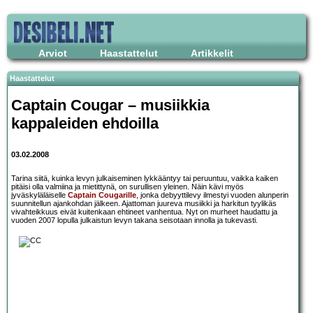
Arviot
Haastattelut
Artikkelit
Haastattelut
Captain Cougar
– musiikkia
kappaleiden ehdoilla
03.02.2008
Tarina siitä, kuinka levyn julkaiseminen lykkääntyy tai peruuntuu, vaikka kaiken
pitäisi olla valmiina ja mietittynä, on surullisen yleinen. Näin kävi myös
jyväskyläläiselle
Captain Cougarille
, jonka debyyttilevy ilmestyi vuoden alunperin
suunnitellun ajankohdan jälkeen. Ajattoman juureva musiikki ja harkitun tyylikäs
vivahteikkuus eivät kuitenkaan ehtineet vanhentua. Nyt on murheet haudattu ja
vuoden 2007 lopulla julkaistun levyn takana seisotaan innolla ja tukevasti.