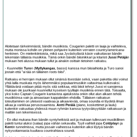
Aloitetaan tärkeimmästä; bändin musiikista. Cougarien paletti on laaja ja vaihteleva,
mutta monissa kohdin on yleinen pohjavire kuitenkin verraten country/americana-
henkinen. On mielenkiintoista, mikä saa Jyväskylästä käsin vaikuttavan bändin
tekemään tällaista musiikkia. Tämä onkin bändin biisinikkari ja kitaristi
Jussi Petäjä
n
mukaan heti alussa mukaan tullut ja ainakin osittain tietoinen ratkaisu.
- Kuunneltiin
Turo
n (
Myllykangas
, basso) kanssa mun biisiaihioita ja Turo sanoi
jostain että ”ai tää on tällainen roots-biisi”.
Ratkaisu ei herrojen mukaan ollut sinänsä itsestään selvä, vaan pakettia olisi voinut
yhtä lailla muokata myös lähemmäksi populaarimusiikin valtavirtaa kulkevaksi.
Yllättävänä voidaan pitää myös sitä seikkaa, että biisit tehnyt Jussi ei sanojensa
mukaan ole juurikaan kuunnellut kyseisen tyylilajin musiikkia ennen tätä. Toisaalta,
yksi koko Captain Cougarin kantavista ajatuksista onkin ollut alun alkaen tehdä
musiikkinsa vain ja ainoastaan kappaleiden ehdoilla. Tällaisen ratkaisun
toteuttaminen on yleisesti vaativaa ja aikaavievää, omaa soundia ei löydetä ilman
aikaa ja vankkaa perusosaamista.
Antti Perälä
(piano, koskettimet ja laulu)
kuitenkin vakuuttaa yhdessä muun ryhmän kanssa tyytyväisyyttään ratkaisuun ja
malttiin sen tekemisessä.
- En ollut mukana ihan bändin syntyhetkistä asti ja mukaan tullessani musiikillinen
paletti tuntui aluksi (salaa) jopa vähän sekavalta. Tyyli vaihteli jopa
Coldplay
n ja
Kent
in tunnelmissa, mutta jossain vaiheessa kuitenkin alkoi löytyä bändin
nykysoitannasta kuultava countrahtava soundi.