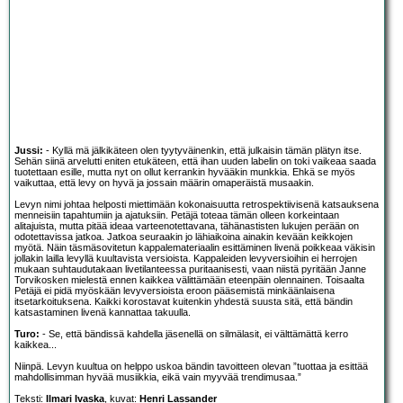
Jussi:
- Kyllä mä jälkikäteen olen tyytyväinenkin, että julkaisin tämän plätyn itse.
Sehän siinä arvelutti eniten etukäteen, että ihan uuden labelin on toki vaikeaa saada
tuotettaan esille, mutta nyt on ollut kerrankin hyvääkin munkkia. Ehkä se myös
vaikuttaa, että levy on hyvä ja jossain määrin omaperäistä musaakin.
Levyn nimi johtaa helposti miettimään kokonaisuutta retrospektiivisenä katsauksena
menneisiin tapahtumiin ja ajatuksiin. Petäjä toteaa tämän olleen korkeintaan
alitajuista, mutta pitää ideaa varteenotettavana, tähänastisten lukujen perään on
odotettavissa jatkoa. Jatkoa seuraakin jo lähiaikoina ainakin kevään keikkojen
myötä. Näin täsmäsovitetun kappalemateriaalin esittäminen livenä poikkeaa väkisin
jollakin lailla levyllä kuultavista versioista. Kappaleiden levyversioihin ei herrojen
mukaan suhtaudutakaan livetilanteessa puritaanisesti, vaan niistä pyritään Janne
Torvikosken mielestä ennen kaikkea välittämään eteenpäin olennainen. Toisaalta
Petäjä ei pidä myöskään levyversioista eroon pääsemistä minkäänlaisena
itsetarkoituksena. Kaikki korostavat kuitenkin yhdestä suusta sitä, että bändin
katsastaminen livenä kannattaa takuulla.
Turo:
- Se, että bändissä kahdella jäsenellä on silmälasit, ei välttämättä kerro
kaikkea...
Niinpä. Levyn kuultua on helppo uskoa bändin tavoitteen olevan ”tuottaa ja esittää
mahdollisimman hyvää musiikkia, eikä vain myyvää trendimusaa.”
Teksti:
Ilmari Ivaska
, kuvat:
Henri Lassander