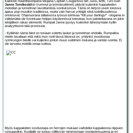
Kaikkein määrittävimpänä tekijänä Captain Cougarissa niin Jussi, Antti, Turo kuin
Janne Torvikoski
kin (rummut ja lyömäsoittimet) pitävät kuitenkin kappaleiden
melodian ja tunnelman tavoittamista sovituksessa. Tämä on tietysti usein toistuva
ajatus pop-musiikin traditiossa, mutta vain harvat yrittäjät siinä todellisuudessa
onnistuvat. Ohjenuorana tällaisessa työssä toimivaa ”Kill your darlings!” -slogania ei
välttämättä ole kovinkaan helppo käytännössä toteuttaa, kun paloiteltavana on jokin
tekijälleen rakas elementti. Rumpali Janne pystyy kuitenkin lähestymään kyllin
analyyttisesti tätä prosessia:
- Kyllähän nämä biisit on tosiaan soitettu laulun ja tunnelman ehdoilla. Rumpalina
mietin tavallaan että mikä mun rooli tässä biisissä on, yritänkö muodostaa
rytmirungon biisille vai kuljenko jonkin muun soittimen mukana ja väritän sointia. Ei
ole tarvetta esitellä omaa soittoa.
Myös kappaleiden sovitustapa on herrojen mukaan vaihdellut kappaleesta riippuen
runsaastikin. Kuulijalle se tuntuu välittyvän nimenomaan monipolvisuutena ja eri