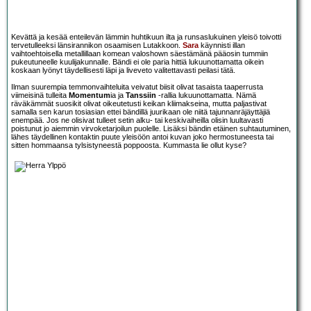
Kevättä ja kesää enteilevän lämmin huhtikuun ilta ja runsaslukuinen yleisö toivotti
tervetulleeksi länsirannikon osaamisen Lutakkoon.
Sara
käynnisti illan
vaihtoehtoisella metallillaan komean valoshown säestämänä pääosin tummiin
pukeutuneelle kuulijakunnalle. Bändi ei ole paria hittiä lukuunottamatta oikein
koskaan lyönyt täydellisesti läpi ja liveveto valitettavasti peilasi tätä.
Ilman suurempia temmonvaihteluita veivatut biisit olivat tasaista taaperrusta
viimeisinä tulleita
Momentum
ia ja
Tanssiin
-rallia lukuunottamatta. Nämä
räväkämmät suosikit olivat oikeutetusti keikan kliimakseina, mutta paljastivat
samalla sen karun tosiasian ettei bändillä juurikaan ole niitä tajunnanräjäyttäjiä
enempää. Jos ne olisivat tulleet setin alku- tai keskivaiheilla olisin luultavasti
poistunut jo aiemmin virvoketarjoilun puolelle. Lisäksi bändin etäinen suhtautuminen,
lähes täydellinen kontaktin puute yleisöön antoi kuvan joko hermostuneesta tai
sitten hommaansa tylsistyneestä poppoosta. Kummasta lie ollut kyse?