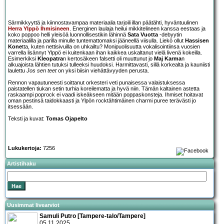
Särmikkyyttä ja kiinnostavampaa materiaalia tarjoili illan päätähti, hyväntuulinen
Herra Ylppö Ihmisineen
. Energinen laulaja heilui mikkitelineen kanssa eestaas ja
koko poppoo helli yleisöä luonnollisestikin lähinnä
Sata Vuotta
-debyytin
materiaalilla ja parilla minulle tuntemattomaksi jääneellä viisulla. Liekö ollut
Hassisen
Kone
tta, kuten nettisivuilla on uhkailtu? Monipuolisuutta vokalisointiinsa vuosien
varrella lisännyt Ylppö ei kuitenkaan ihan kaikkea uskaltanut vielä livenä kokeilla.
Esimerkiksi
Kleopatra
n kertosäkeen falsetti oli muuttunut jo
Maj Karma
n
alkuajoista lähtien tutuksi tulleeksi huudoksi. Harmittavasti, sillä korkealta ja kauniisti
laulettu
Jos sen teet
on yksi biisin viehättävyyden perusta.
Rennon vapautuneesti soittanut orkesteri veti punaisessa valaistuksessa
paistatellen tiukan setin turhia koreilematta ja hyvä niin. Tämän kaltainen astetta
raskaampi poprock ei vaadi iskeäkseen mitään poppaskonsteja. Ihmiset hoitavat
oman pestinsä taidokkaasti ja Ylpön rocktähtimäinen charmi puree terävästi jo
itsessään.
Teksti ja kuvat:
Tomas Ojapelto
Lukukertoja:
7256
Artistihaku
Uusimmat livearviot
Samuli Putro [Tampere-talo/Tampere]
05.11.2025