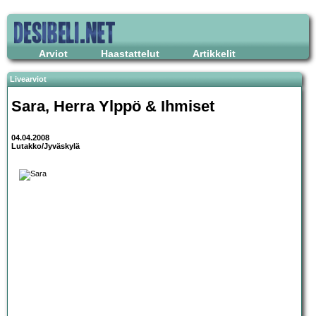
Arviot
Haastattelut
Artikkelit
Livearviot
Sara
,
Herra Ylppö & Ihmiset
04.04.2008
Lutakko/Jyväskylä