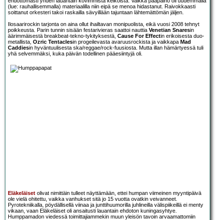
ehdottomasti yhden lauantain kovimmista keikoista. Vaikka pääpaino oli uudemmalla
(lue: rauhallisemmalla) materiaalilla niin eipä se menoa hidastanut. Raivokkaasti
soittanut orkesteri takoi raskailla sävyillään tajuntaan lähtemättömän jäljen.
Ilosaarirockin tarjonta on aina ollut ihailtavan monipuolista, eikä vuosi 2008 tehnyt
poikkeusta. Parin tunnin sisään festarivieras saattoi nauttia
Venetian Snares
in
äärimmäisestä breakbeat-tekno-tykityksestä,
Cause For Effect
in erikoisesta duo-
metallista,
Ozric Tentacles
in progeilevasta avaruusrockista ja vaikkapa
Mad
Caddies
in hyväntuulisesta ska/reggae/rock-fuusiosta. Mutta illan hämärtyessä tuli
yhä selvemmäksi, kuka päivän todellinen pääesiintyjä oli.
Eläkeläiset
olivat nimittäin tulleet näyttämään, ettei humpan viimeinen myyntipäivä
ole vielä ohitettu, vaikka vanhukset sitä jo 15 vuotta ovatkin veivanneet.
Pyrotekniikalla, pöydällisellä viinaa ja junttihuumorilla juhlineilla välispiikeillä ei menty
vikaan, vaan Eläkeläiset oli ansaitusti lauantain ehdoton kuningasyhtye.
Humppamadon viedessä toimittajiammekin muun yleisön tavoin arvaamattomiin