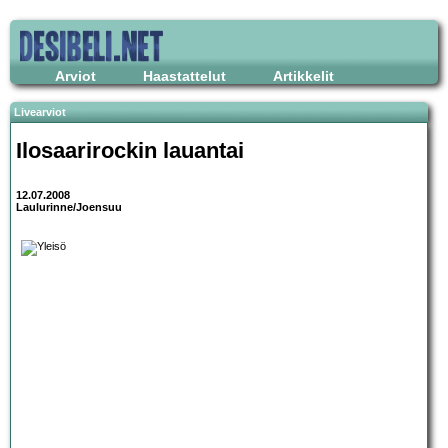
Arviot
Haastattelut
Artikkelit
Livearviot
Ilosaarirockin lauantai
12.07.2008
Laulurinne/Joensuu