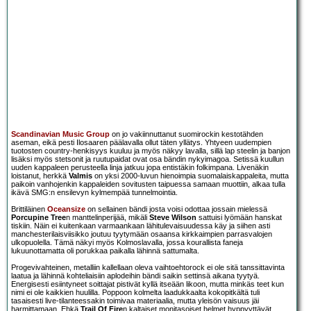
Scandinavian Music Group
on jo vakiinnuttanut suomirockin kestotähden
aseman, eikä pesti Ilosaaren päälavalla ollut täten yllätys. Yhtyeen uudempien
tuotosten country-henkisyys kuuluu ja myös näkyy lavalla, sillä lap steelin ja banjon
lisäksi myös stetsonit ja ruutupaidat ovat osa bändin nykyimagoa. Setissä kuullun
uuden kappaleen perusteella linja jatkuu jopa entistäkin folkimpana. Livenäkin
loistanut, herkkä
Valmis
on yksi 2000-luvun hienoimpia suomalaiskappaleita, mutta
paikoin vanhojenkin kappaleiden sovitusten taipuessa samaan muottiin, alkaa tulla
ikävä SMG:n ensilevyn kylmempää tunnelmointia.
Brittiläinen
Oceansize
on sellainen bändi josta voisi odottaa jossain mielessä
Porcupine Tree
n manttelinperijää, mikäli
Steve Wilson
sattuisi lyömään hanskat
tiskiin. Näin ei kuitenkaan varmaankaan lähitulevaisuudessa käy ja siihen asti
manchesterilaisviisikko joutuu tyytymään osaansa kirkkaimpien parrasvalojen
ulkopuolella. Tämä näkyi myös Kolmoslavalla, jossa kourallista faneja
lukuunottamatta oli porukkaa paikalla lähinnä sattumalta.
Progevivahteinen, metalliin kallellaan oleva vaihtoehtorock ei ole sitä tanssittavinta
laatua ja lähinnä kohteliaisiin aplodeihin bändi saikin settinsä aikana tyytyä.
Energisesti esiintyneet soittajat pistivät kyllä itseään likoon, mutta minkäs teet kun
nimi ei ole kaikkien huulilla. Poppoon kolmelta laadukkaalta kokopitkältä tuli
tasaisesti live-tilanteessakin toimivaa materiaalia, mutta yleisön vaisuus jäi
harmittamaan. Ehkä
Trail Of Fire
n kaltaiset monitasoiset helmet hyppyyttävät