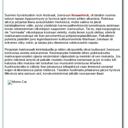
Suomen hyväntuulisin rock-festivaali, Joensuun
Ilosaarirock
, oli tänäkin vuonna
tuttuun tapaan loppuunmyyty jo hyvissä ajoin ennen juhlien alkamista. Rokkaus
alkoi jo perjantai-iltana avausklubien merkeissä, mutta vaikka ne jäivät
toimittajiltamme väliin, pystyi yöelämän karnevaalihenkisestä tunnelmasta aistimaan
kesän odotetuimman viikonlopun saapuneen Joensuuhun. Tai no, eipä kaupungissa
ole ”normaalia” viikonloppua koskaan vietetty, mutta lienee syytä olettaa, etteivät
makkaraperunakojut ole ihan perusherkkua pohjoiskarjalaisillekaan. Paikallisten
puheista päätellen jono legendaariseen kulttuuriravintola Wanhaan Jokelaan oli
erikoinen näky sekin, ja taisipa joku tilanteesta valokuvankin napata.
Perjantain bakkanaalit leirintäalueilla ja niiden ulkopuolella olivat luultavasti Joensuun
keskustaa astetta ankarammat. Ravintopuolta hoidettiin lähes poikkeuksetta
makkaraperunoiden sijasta nestemäisin viljatuottein ja meininki oli sen mukaista. Jos
jonkin näköistä ämyriä oli paikalle roudattu musiikkia toistamaan ja jos ei edes lofi-
kalustoa ollut mukana niin tuntuihan tuo musisointi onnistuvan ilmankin.
Kuokkavierailta ei vältytty ihan jokaisessa telttapiirissä vaan ilmeisesti useampi
koijari oli liikenteessä pahat mielessä. Tästäkin huolimatta juhlakansa jaksoi hyvissä
fiiliksissä aina aamuun asti, kovakuntoisimmat pitkälle seuraavaan iltaan.