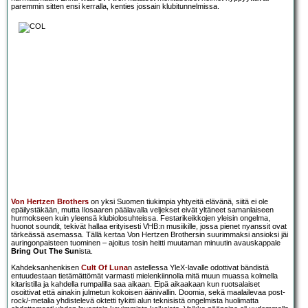
paremmin sitten ensi kerralla, kenties jossain klubitunnelmissa.
Von Hertzen Brothers
on yksi Suomen tiukimpia yhtyeitä elävänä, siitä ei ole
epäilystäkään, mutta Ilosaaren päälavalla veljekset eivät yltäneet samanlaiseen
hurmokseen kuin yleensä klubiolosuhteissa. Festarikeikkojen yleisin ongelma,
huonot soundit, tekivät hallaa erityisesti VHB:n musiikille, jossa pienet nyanssit ovat
tärkeässä asemassa. Tällä kertaa Von Hertzen Brothersin suurimmaksi ansioksi jäi
auringonpaisteen tuominen – ajoitus tosin heitti muutaman minuutin avauskappale
Bring Out The Sun
ista.
Kahdeksanhenkisen
Cult Of Luna
n astellessa YleX-lavalle odottivat bändistä
entuudestaan tietämättömät varmasti mielenkiinnolla mitä muun muassa kolmella
kitaristilla ja kahdella rumpalilla saa aikaan. Eipä aikaakaan kun ruotsalaiset
osoittivat että ainakin julmetun kokoisen äänivallin. Doomia, sekä maalailevaa post-
rock/-metalia yhdistelevä oktetti tykitti alun teknisistä ongelmista huolimatta