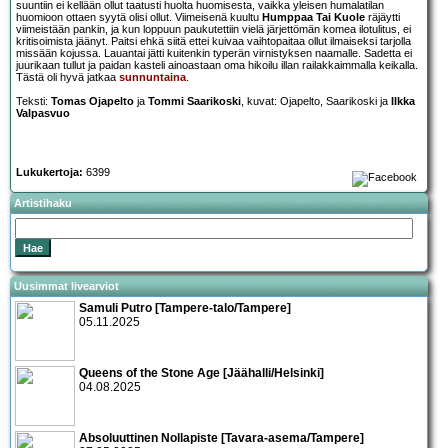
suuntiin ei kellään ollut taatusti huolta huomisesta, vaikka yleisen humalatilan
huomioon ottaen syytä olisi ollut. Viimeisenä kuultu
Humppaa Tai Kuole
räjäytti
viimeistään pankin, ja kun loppuun paukutettiin vielä järjettömän komea ilotulitus, ei
kritisoimista jäänyt. Paitsi ehkä siitä ettei kuivaa vaihtopaitaa ollut ilmaiseksi tarjolla
missään kojussa. Lauantai jätti kuitenkin typerän virnistyksen naamalle. Sadetta ei
juurikaan tullut ja paidan kasteli ainoastaan oma hikoilu illan railakkaimmalla keikalla.
Tästä oli hyvä jatkaa
sunnuntaina
.
Teksti:
Tomas Ojapelto
ja
Tommi Saarikoski
, kuvat: Ojapelto, Saarikoski ja
Ilkka
Valpasvuo
Lukukertoja:
6399
Artistihaku
Uusimmat livearviot
Samuli Putro [Tampere-talo/Tampere]
05.11.2025
Queens of the Stone Age [Jäähalli/Helsinki]
04.08.2025
Absoluuttinen Nollapiste [Tavara-asema/Tampere]