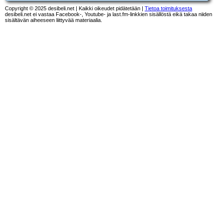
Copyright © 2025 desibeli.net | Kaikki oikeudet pidätetään |
Tietoa toimituksesta
desibeli.net ei vastaa Facebook-, Youtube- ja last.fm-linkkien sisällöstä eikä takaa niiden
sisältävän aiheeseen liittyvää materiaalia.