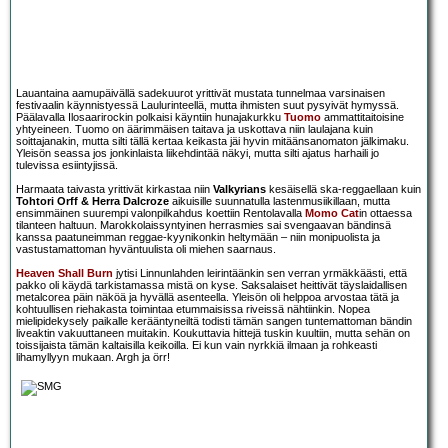
Lauantaina aamupäivällä sadekuurot yrittivät mustata tunnelmaa varsinaisen
festivaalin käynnistyessä Laulurinteellä, mutta ihmisten suut pysyivät hymyssä.
Päälavalla Ilosaarirockin polkaisi käyntiin hunajakurkku
Tuomo
ammattitaitoisine
yhtyeineen. Tuomo on äärimmäisen taitava ja uskottava niin laulajana kuin
soittajanakin, mutta silti tällä kertaa keikasta jäi hyvin mitäänsanomaton jälkimaku.
Yleisön seassa jos jonkinlaista liikehdintää näkyi, mutta silti ajatus harhaili jo
tulevissa esiintyjissä.
Harmaata taivasta yrittivät kirkastaa niin
Valkyrians
kesäisellä ska-reggaellaan kuin
Tohtori Orff & Herra Dalcroze
aikuisille suunnatulla lastenmusiikillaan, mutta
ensimmäinen suurempi valonpilkahdus koettiin Rentolavalla
Momo Cat
in ottaessa
tilanteen haltuun. Marokkolaissyntyinen herrasmies sai svengaavan bändinsä
kanssa paatuneimman reggae-kyynikonkin heltymään – niin monipuolista ja
vastustamattoman hyväntuulista oli miehen saarnaus.
Heaven Shall Burn
jytisi Linnunlahden leirintäänkin sen verran yrmäkkäästi, että
pakko oli käydä tarkistamassa mistä on kyse. Saksalaiset heittivät täyslaidallisen
metalcorea päin näköä ja hyvällä asenteella. Yleisön oli helppoa arvostaa tätä ja
kohtuullisen riehakasta toimintaa etummaisissa riveissä nähtiinkin. Nopea
mielipidekysely paikalle kerääntyneiltä todisti tämän sangen tuntemattoman bändin
liveaktin vakuuttaneen muitakin. Koukuttavia hittejä tuskin kuultiin, mutta sehän on
toissijaista tämän kaltaisilla keikoilla. Ei kun vain nyrkkiä ilmaan ja rohkeasti
lihamyllyyn mukaan. Argh ja örr!