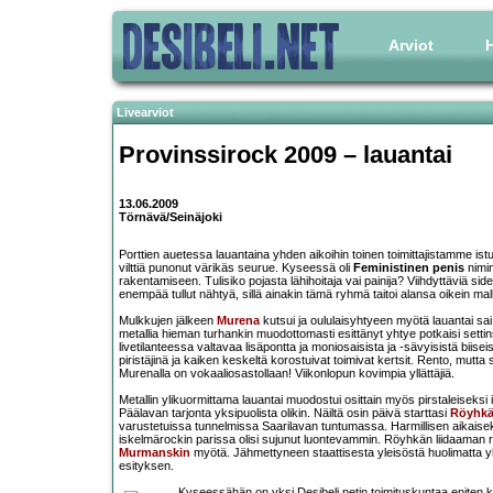
Arviot
H
Livearviot
Provinssirock 2009 – lauantai
13.06.2009
Törnävä/Seinäjoki
Porttien auetessa lauantaina yhden aikoihin toinen toimittajistamme is
vilttiä punonut värikäs seurue. Kyseessä oli
Feministinen penis
nimin
rakentamiseen. Tulisiko pojasta lähihoitaja vai painija? Viihdyttäviä sides
enempää tullut nähtyä, sillä ainakin tämä ryhmä taitoi alansa oikein mall
Mulkkujen jälkeen
Murena
kutsui ja oululaisyhtyeen myötä lauantai sai
metallia hieman turhankin muodottomasti esittänyt yhtye potkaisi sett
livetilanteessa valtavaa lisäpontta ja moniosaisista ja -sävyisistä biis
piristäjinä ja kaiken keskeltä korostuivat toimivat kertsit. Rento, mutt
Murenalla on vokaaliosastollaan! Viikonlopun kovimpia yllättäjiä.
Metallin ylikuormittama lauantai muodostui osittain myös pirstaleiseksi
Päälavan tarjonta yksipuolista olikin. Näiltä osin päivä starttasi
Röyhkä 
varustetuissa tunnelmissa Saarilavan tuntumassa. Harmillisen aikaiseksi
iskelmärockin parissa olisi sujunut luontevammin. Röyhkän liidaaman 
Murmanskin
myötä. Jähmettyneen staattisesta yleisöstä huolimatta yhty
esityksen.
Kyseessähän on yksi Desibeli.netin toimituskuntaa eniten koh