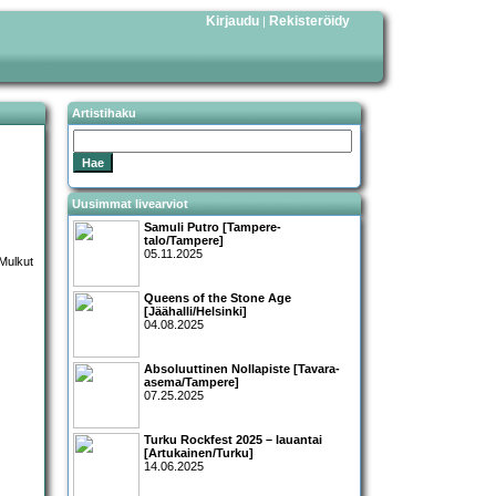
Kirjaudu
Rekisteröidy
|
Artistihaku
Uusimmat livearviot
Samuli Putro [Tampere-
talo/Tampere]
05.11.2025
Queens of the Stone Age
[Jäähalli/Helsinki]
04.08.2025
Absoluuttinen Nollapiste [Tavara-
asema/Tampere]
07.25.2025
Turku Rockfest 2025 – lauantai
[Artukainen/Turku]
14.06.2025