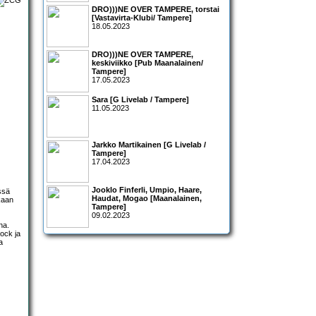
DRO)))NE OVER TAMPERE, torstai
[Vastavirta-Klubi/ Tampere]
18.05.2023
DRO)))NE OVER TAMPERE,
keskiviikko [Pub Maanalainen/
Tampere]
17.05.2023
Sara [G Livelab / Tampere]
11.05.2023
Jarkko Martikainen [G Livelab /
Tampere]
17.04.2023
Jooklo Finferli, Umpio, Haare,
ssä
Haudat, Mogao [Maanalainen,
akaan
Tampere]
09.02.2023
na.
rock ja
a