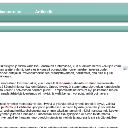
aastattelut
Artikkelit
tuskeli kynä ja vihko kädessä Saarilavan tuntumassa, kun huomiota herätti koivujen väliin
en teatteriryhmä, jonka esityksessä pureuduttiin nuoren miehen tulevaisuuden
how-aktejakin Provinssirockilla siis oli tarjottavanaan, harmi vain, että niitä ei juuri
ikkaasti.
 suorastaan loistavan alun, kun tuoreella
Katoamispiste-albumillaan
koukeroista
insä käyntiin hieman kahden jälkeen. Upeat, hivelevät stemmamyrskyt toivat kappaleisiin
eistä korostui pelkästään parhaat puolet. Temponvaihtelut toimivat nyt pelkästään biisien
a samalla ärhäkkä liveolemus oli hyvää, ja vielä kerran, voi pojat, mikä voimavara
 indie-ryhmien metsästämiseksi. Hyviä ja yllätyksellisiä ryhmiä onneksi löytyi, vaikka
ja Rättö ja Lehtisalo
-poppoon päättäessä settiään hyvällä groovella ja soundeilla
 ajoitettu keikka olisi sopinut paremmin alkuillan tunnelmiin, jolloin tanssahtelu kevyen
ryhmän jälkeen tunnelma Rumbateltan sinisessä syleilyssä oli aivan toista maata
e tarjoili tenhoavan, vuorovedoin utuisia tunnelmia ja aggressiivisia säröjä tarjoilleen
auttaneista orkestereista. Oli musiikillisesti kyse sitten indierockista, shoegazingista