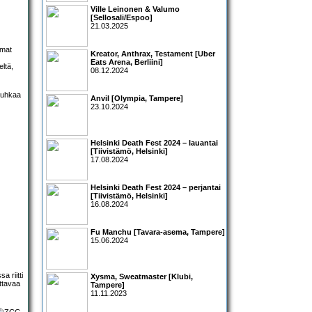
Ville Leinonen & Valumo
[Sellosali/Espoo]
21.03.2025
amat
Kreator, Anthrax, Testament [Uber
Eats Arena, Berliini]
eltä,
08.12.2024
Anvil [Olympia, Tampere]
23.10.2024
Helsinki Death Fest 2024 – lauantai
[Tiivistämö, Helsinki]
17.08.2024
Helsinki Death Fest 2024 – perjantai
[Tiivistämö, Helsinki]
16.08.2024
Fu Manchu [Tavara-asema, Tampere]
15.06.2024
 riitti
Xysma, Sweatmaster [Klubi,
ttavaa
Tampere]
11.11.2023