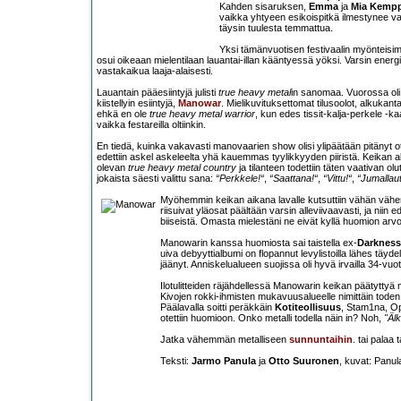
Kahden sisaruksen,
Emma
ja
Mia Kempp
vaikka yhtyeen esikoispitkä ilmestynee vast
täysin tuulesta temmattua.
Yksi tämänvuotisen festivaalin myönteisimm
osui oikeaan mielentilaan lauantai-illan kääntyessä yöksi. Varsin ener
vastakaikua laaja-alaisesti.
Lauantain pääesiintyjä julisti
true heavy metal
in sanomaa. Vuorossa oli 
kiistellyin esiintyjä,
Manowar
. Mielikuvituksettomat tilusoolot, alkukantai
ehkä en ole
true heavy metal warrior
, kun edes tissit-kalja-perkele -ka
vaikka festareilla oltiinkin.
En tiedä, kuinka vakavasti manovaarien show olisi ylipäätään pitänyt otta
edettiin askel askeleelta yhä kauemmas tyylikkyyden piiristä. Keikan a
olevan
true heavy metal country
ja tilanteen todettiin täten vaativan olu
jokaista säesti valittu sana:
“Perkkele!“
,
“Saattana!“
,
“Vittu!“
,
“Jumallaut
Myöhemmin keikan aikana lavalle kutsuttiin vähän vähem
riisuivat yläosat päältään varsin alleviivaavasti, ja ni
biiseistä. Omasta mielestäni ne eivät kyllä huomion arvo
Manowarin kanssa huomiosta sai taistella ex-
Darkness
uiva debyyttialbumi on flopannut levylistoilla lähes täyd
jäänyt. Anniskelualueen suojissa oli hyvä irvailla 34-vuo
Ilotulitteiden räjähdellessä Manowarin keikan päätyttyä
Kivojen rokki-ihmisten mukavuusalueelle nimittäin toden 
Päälavalla soitti peräkkäin
Kotiteollisuus
, Stam1na, Op
otettiin huomioon. Onko metalli todella näin in? Noh,
"Älk
Jatka vähemmän metalliseen
sunnuntaihin
. tai palaa 
Teksti:
Jarmo Panula
ja
Otto Suuronen
, kuvat: Panu