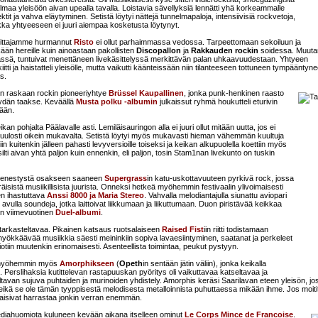
elmaa yleisöön aivan upealla tavalla. Loistavia sävellyksiä lennätti yhä korkeammalle
ktit ja vahva eläytyminen. Setistä löytyi nättejä tunnelmapaloja, intensiivisiä rockvetoja,
, vaikka yhtyeeseen ei juuri aiempaa kosketusta löytynyt.
imittajamme hurmannut
Risto
ei ollut parhaimmassa vedossa. Tarpeettomaan sekoiluun ja
ään hereille kuin ainoastaan pakollisten
Discopallon
ja
Rakkauden rockin
soidessa. Muut
sä, tuntuivat menettäneen livekäsittelyssä merkittävän palan uhkaavuudestaan. Yhtyeen
itti ja haistatteli yleisölle, mutta vaikutti käänteissään niin tilanteeseen tottuneen tympääntyne
s.
sen raskaan rockin pioneeriyhtye
Brüssel Kaupallinen
, jonka punk-henkinen raasto
ydän taakse. Keväällä
Musta polku -albumin
julkaissut ryhmä houkutteli eturivin
pään.
 pohjalta Päälavalle asti. Lemiläisauringon alla ei juuri ollut mitään uutta, jos ei
 kuulosti oikein mukavalta. Setistä löytyi myös mukavasti hieman vähemmän kuultuja
iin kuitenkin jälleen pahasti levyversioille toiseksi ja keikan alkupuolella koettiin myös
lti aivan yhtä paljon kuin ennenkin, eli paljon, tosin Stam1nan livekunto on tuskin
ta menestystä osakseen saaneen
Supergrass
in katu-uskottavuuteen pyrkivä rock, jossa
isistä musiikillisista juurista. Onneksi hetkeä myöhemmin festivaalin ylivoimaisesti
en ihastuttava
Anssi 8000 ja Maria Stereo
. Vahvalla melodiantajulla siunattu aviopari
avulla soundeja, jotka laittoivat liikkumaan ja liikuttumaan. Duon piristävää keikkaa
in viimevuotinen
Duel-albumi
.
ti tarkasteltavaa. Pikainen katsaus ruotsalaiseen
Raised Fist
iin riitti todistamaan
kkäävää musiikkia säesti meininkiin sopiva lavaesiintyminen, saatanat ja perkeleet
miotiin muutenkin erinomaisesti. Asenteellista toimintaa, peukut pystyyn.
n myöhemmin myös
Amorphikseen
(
Opeth
in sentään jätin väliin), jonka keikalla
. Perslihaksia kutittelevan rastapuuskan pyöritys oli vaikuttavaa katseltavaa ja
tavan sujuva puhtaiden ja murinoiden yhdistely. Amorphis keräsi Saarilavan eteen yleisön, jossa
, eikä se ole tämän tyyppisestä melodisesta metalloinnista puhuttaessa mikään ihme. Jos moiti
 saisivat harrastaa jonkin verran enemmän.
ediahuomiota kuluneen kevään aikana itselleen ominut
Le Corps Mince de Francoise
.