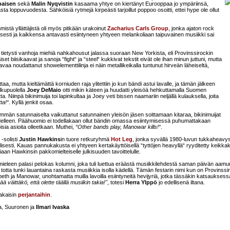
aisen
sekä
Malin Nyqvistin
kasaama yhtye on kiertänyt Eurooppaa jo ympäriinsä,
a loppuvuodesta. Sähköisiä rytmejä kirpeästi tarjoillut poppoo osoitti, ettei hype ole ollut
istä yllättäjistä oli myös pitkään urakoinut
Zacharius Carls Group
, jonka ajaton rock
gisesti ja kaikkensa antavasti esiintyneen yhtyeen melankoliaan taipuvainen musiikki sai
tietysti vanhoja miehiä nahkahousut jalassa suoraan New Yorkista, eli Provinssirockin
set biisikaavat ja sanoja “fight“ ja “steel“ kukkivat tekstit eivät ole ihan minun juttuni, mutta
avaa noudattanut showelementtilinja ei näin metallikeikalla tuntunut hirveän läheiseltä,
a, mutta kieltämättä korniuden raja ylitettiin jo kun bändi astui lavalle, ja tämän jälkeen
lkupuolella
Joey DeMaio
otti mikin käteen ja huudatti yleisöä hehkuttamalla Suomen
tta. Niinpä bikinimuija toi lapinkultaa ja Joey veti bissen naamariin neljällä kulauksella, joita
ta!“
. Kyllä jenkit osaa.
män satunnaiselta vaikuttanut satunnainen yleisön jäsen soittamaan kitaraa, bikinimuijat
in edelleen. Päähuomio ei todellakaan ollut bändin omassa esiintymisessä puhumattakaan
isia asioita olleetkaan. Muthei,
“Other bands play, Manowar kills!“
.
-solisti
Justin Hawkins
in tuore retkuryhmä
Hot Leg
, jonka syvällä 1980-luvun tukkaheavy
ellisesti. Kauas pannukakusta ei yhtyeen kertakäyttöisellä “tyttöjen heavyllä“ ryyditetty keikk
tiaan Hawkinsin pakkomielteiselle julkisuuden tavoittelulle.
 mieleen palasi pelokas kolumni, joka tuli luettua eräästä musiikkilehdestä saman päivän aamu
totta tunki lauantaina raskasta musiikkia isolla kädellä. Tämän festarin nimi kun on Provinssi
eth ja Manowar, unohtamatta muilla lavoilla esiintyneitä hevijyriä, jotka tässäkin katsauksess
ää väittäkö, että olette täällä musiikin takia!"
, totesi
Herra Ylppö
jo edellisenä iltana.
takaisin
perjantaihin
.
la, Suuronen ja
Ilmari Ivaska