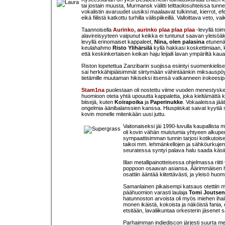
tai jostain muusta, Murmansk välitti telttaolosuhteissa tunn
vokalistin avaruudet uusiksi maalaavat tulkinnat, kierrot, efe
eikä fiilistä katkottu turhilla välispiikeillä. Valloittava veto
Taannoisella
Aurinko, aurinko plaa plaa plaa
-levyllä to
alavireisyyteen vaipunut keikka ei tuntunut saavan yleisöäk
levyllä erinomaiset kappaleet,
Nina, olen palasina
etunenäs
keulahahmo
Risto Ylihärsilä
kyllä hakkasi koskettimiaan, ki
että keskinkertaisen keikan haju leijaili lavan ympäriltä kaua
Riston lopetettua Zanzibarin suojissa esiintyi suomenkieli
sai herkkähipiäisimmät siirtymään vähintäänkin miksauspö
tietämille muutaman hikiseksi itsensä vatkanneen irokeesi
Stam1na
puolestaan oli nostettu viime vuoden menestyskeikan
huomioon oteta yhtä upouutta kappaletta, joka kieltämättä
biisejä, kuten
Koirapoika
ja
Paperinukke
. Vokaaleissa jäät
ongelmia äänibalanssien kanssa. Hiuspiiskat saivat kyytiä si
kovin monelle mitenkään uusi juttu.
Vaitonaiseksi jäi 1990-luvulla kaupallis
oli kovin vähän muistumia yhtyeen alkuperä
sympaattisimman tunnin tarjosi kotikutois
taikoi mm. lehmänkellojen ja sähköurkujen 
seuratessa syntyi palava halu saada käsi
Illan metallipainotteisessa ohjelmassa riit
poppoon osaavan asiansa. Äärimmäisen hyö
osattiin ääntää kiitettävästi, ja yleisö huo
Samanlainen pikaisempi katsaus otettii
päähuomion varasti laulaja
Tomi Joutsen
hatunnoston arvoista oli myös miehen ihail
monen ikäistä, kokoista ja näköistä fania
etsitään, lavaliikuntaa orkesterin jäsenet
Parhaimman indiediscon järjesti suurta m