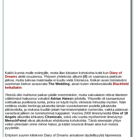
Kaikki kunnia muille esiintyjille, mutta illan kiistaton kohokohta koitti kun
Diary of
Dreams
aloitti osuutensa. Yhtyeen yhdeksäs albumi
(if)
on saamassa piakkoin
jatkoa, mutta tulevaa materiaalia ei kuultu vielä Gloriassa. Keikan avasi toistaiseksi
uusimman kiekon avausraita
The Wedding
, aivan kuten viimekesäisellä
Blackfield
keikallakin
.
Yleisöä olisi mahtunut paikan päälle enemmänkin, mutta saksalaiset ottivat tilanteen
välittömästi haltuunsa vokalisti
Adrian Hates
in johdolla. Yhtyeelle oli siunaantunut
soittoaikaa puolitoista tuntia, jonka se käytti myös viimeistä minuuttia myöten. Näin
settilista sisälsi herkkuja jokaiselta tämän vuosituhannen puolella julkaistulta
pitkäsoitolta, ja mukana kuultiin joitain harvinaisempiakin numeroita, vaikka pääosan
varastivat jälleen ne tunnetummat kappaleet. Vuonna 2000 ilmestyneeltä
One of 18
Angels
albumilta lohkaistu
Chemicals
, sekä viisi vuotta myöhemmin ilmestynyt
MenschFeind
olivat alkukeikan ehdottomia kohokohtia. Tästä eteenpäin yhtye
veikin yleisöään sinne minne halusi, ja kädet nousivat ilmaan aina kun moista
pyydettiin.
Erityisen suuren kiitoksen Diary of Dreams ansaitsee täydellisyyttä hiponeesta