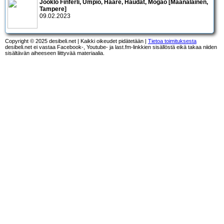
Jooklo Finferli, Umpio, Haare, Haudat, Mogao [Maanalainen,
Tampere]
09.02.2023
Copyright © 2025 desibeli.net | Kaikki oikeudet pidätetään |
Tietoa toimituksesta
desibeli.net ei vastaa Facebook-, Youtube- ja last.fm-linkkien sisällöstä eikä takaa niiden
sisältävän aiheeseen liittyvää materiaalia.