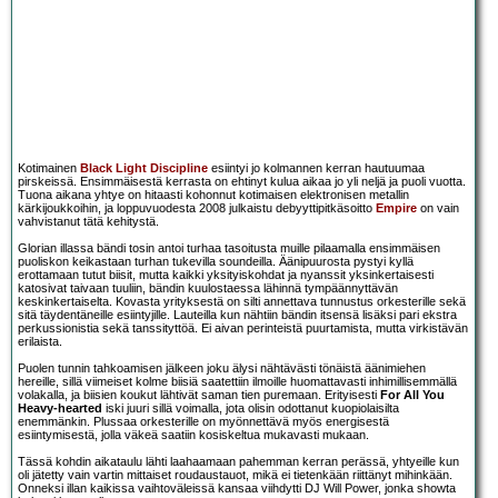
Kotimainen
Black Light Discipline
esiintyi jo kolmannen kerran hautuumaa
pirskeissä. Ensimmäisestä kerrasta on ehtinyt kulua aikaa jo yli neljä ja puoli vuotta.
Tuona aikana yhtye on hitaasti kohonnut kotimaisen elektronisen metallin
kärkijoukkoihin, ja loppuvuodesta 2008 julkaistu debyyttipitkäsoitto
Empire
on vain
vahvistanut tätä kehitystä.
Glorian illassa bändi tosin antoi turhaa tasoitusta muille pilaamalla ensimmäisen
puoliskon keikastaan turhan tukevilla soundeilla. Äänipuurosta pystyi kyllä
erottamaan tutut biisit, mutta kaikki yksityiskohdat ja nyanssit yksinkertaisesti
katosivat taivaan tuuliin, bändin kuulostaessa lähinnä tympäännyttävän
keskinkertaiselta. Kovasta yrityksestä on silti annettava tunnustus orkesterille sekä
sitä täydentäneille esiintyjille. Lauteilla kun nähtiin bändin itsensä lisäksi pari ekstra
perkussionistia sekä tanssityttöä. Ei aivan perinteistä puurtamista, mutta virkistävän
erilaista.
Puolen tunnin tahkoamisen jälkeen joku älysi nähtävästi tönäistä äänimiehen
hereille, sillä viimeiset kolme biisiä saatettiin ilmoille huomattavasti inhimillisemmällä
volakalla, ja biisien koukut lähtivät saman tien puremaan. Erityisesti
For All You
Heavy-hearted
iski juuri sillä voimalla, jota olisin odottanut kuopiolaisilta
enemmänkin. Plussaa orkesterille on myönnettävä myös energisestä
esiintymisestä, jolla väkeä saatiin kosiskeltua mukavasti mukaan.
Tässä kohdin aikataulu lähti laahaamaan pahemman kerran perässä, yhtyeille kun
oli jätetty vain vartin mittaiset roudaustauot, mikä ei tietenkään riittänyt mihinkään.
Onneksi illan kaikissa vaihtoväleissä kansaa viihdytti DJ Will Power, jonka showta