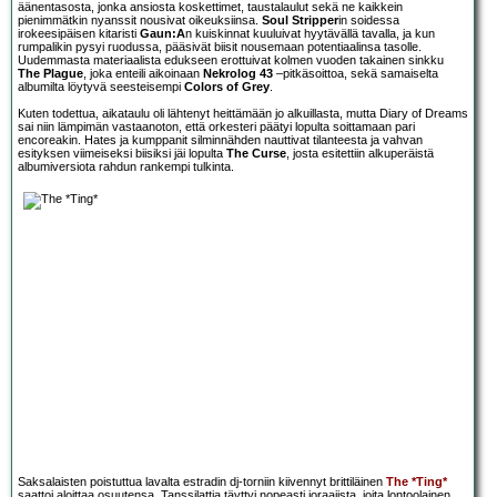
äänentasosta, jonka ansiosta koskettimet, taustalaulut sekä ne kaikkein
pienimmätkin nyanssit nousivat oikeuksiinsa.
Soul Stripper
in soidessa
irokeesipäisen kitaristi
Gaun:A
n kuiskinnat kuuluivat hyytävällä tavalla, ja kun
rumpalikin pysyi ruodussa, pääsivät biisit nousemaan potentiaalinsa tasolle.
Uudemmasta materiaalista edukseen erottuivat kolmen vuoden takainen sinkku
The Plague
, joka enteili aikoinaan
Nekrolog 43
–pitkäsoittoa, sekä samaiselta
albumilta löytyvä seesteisempi
Colors of Grey
.
Kuten todettua, aikataulu oli lähtenyt heittämään jo alkuillasta, mutta Diary of Dreams
sai niin lämpimän vastaanoton, että orkesteri päätyi lopulta soittamaan pari
encoreakin. Hates ja kumppanit silminnähden nauttivat tilanteesta ja vahvan
esityksen viimeiseksi biisiksi jäi lopulta
The Curse
, josta esitettiin alkuperäistä
albumiversiota rahdun rankempi tulkinta.
Saksalaisten poistuttua lavalta estradin dj-torniin kiivennyt brittiläinen
The *Ting*
saattoi aloittaa osuutensa. Tanssilattia täyttyi nopeasti joraajista, joita lontoolainen