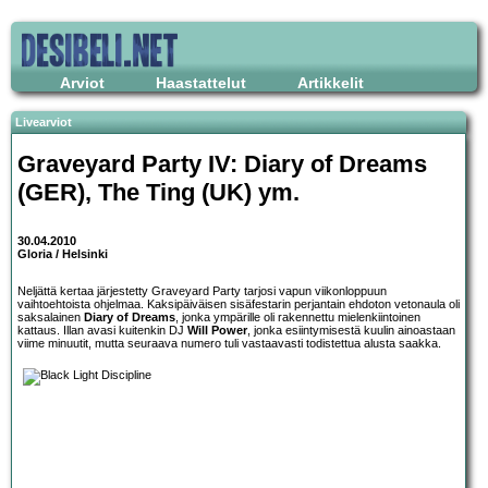
Arviot
Haastattelut
Artikkelit
Livearviot
Graveyard Party IV: Diary of Dreams
(GER), The Ting (UK) ym.
30.04.2010
Gloria / Helsinki
Neljättä kertaa järjestetty Graveyard Party tarjosi vapun viikonloppuun
vaihtoehtoista ohjelmaa. Kaksipäiväisen sisäfestarin perjantain ehdoton vetonaula oli
saksalainen
Diary of Dreams
, jonka ympärille oli rakennettu mielenkiintoinen
kattaus. Illan avasi kuitenkin DJ
Will Power
, jonka esiintymisestä kuulin ainoastaan
viime minuutit, mutta seuraava numero tuli vastaavasti todistettua alusta saakka.