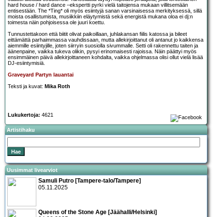
hard house / hard dance –ekspertti pyrki vielä taitojensa mukaan villitsemään
entisestään. The *Ting* oli myös esiintyjä sanan varsinaisessa merkityksessä, sillä
moista osallistumista, musiikkiin eläytymistä sekä energistä mukana oloa ei dj:n
toimesta näin pohjoisessa ole juuri koettu.
Tunnustettakoon että biitit olivat paikoillaan, juhlakansan fiilis katossa ja bileet
eittämättä parhaimmassa vauhdissaan, mutta allekirjoittanut oli antanut jo kaikkensa
aiemmille esiintyjille, joten siirryin suosiolla sivummalle. Setti oli rakennettu taiten ja
äänenpaine, vaikka tukeva olikin, pysyi erinomaisesti rajoissa. Näin päättyi myös
ensimmäinen päivä allekirjoittaneen kohdalta, vaikka ohjelmassa olisi ollut vielä lisää
DJ-esiintymisiä.
Graveyard Partyn lauantai
Teksti ja kuvat:
Mika Roth
Lukukertoja:
4621
Artistihaku
Uusimmat livearviot
Samuli Putro [Tampere-talo/Tampere]
05.11.2025
Queens of the Stone Age [Jäähalli/Helsinki]