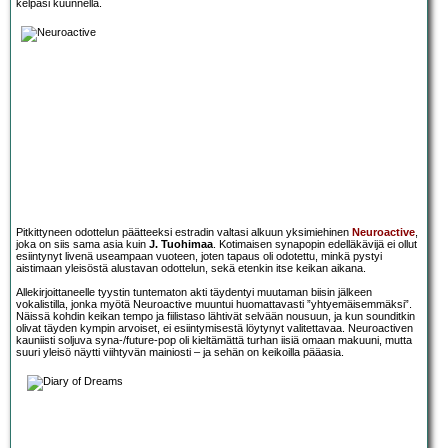
kelpasi kuunnella.
Pitkittyneen odottelun päätteeksi estradin valtasi alkuun yksimiehinen
Neuroactive
,
joka on siis sama asia kuin
J. Tuohimaa
. Kotimaisen synapopin edelläkävijä ei ollut
esiintynyt livenä useampaan vuoteen, joten tapaus oli odotettu, minkä pystyi
aistimaan yleisöstä alustavan odottelun, sekä etenkin itse keikan aikana.
Allekirjoittaneelle tyystin tuntematon akti täydentyi muutaman biisin jälkeen
vokalistilla, jonka myötä Neuroactive muuntui huomattavasti ”yhtyemäisemmäksi”.
Näissä kohdin keikan tempo ja fiilistaso lähtivät selvään nousuun, ja kun sounditkin
olivat täyden kympin arvoiset, ei esiintymisestä löytynyt valitettavaa. Neuroactiven
kauniisti soljuva syna-/future-pop oli kieltämättä turhan iisiä omaan makuuni, mutta
suuri yleisö näytti viihtyvän mainiosti – ja sehän on keikoilla pääasia.