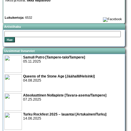
Teksti ja kuvat:
Ilkka Valpasvuo
Lukukertoja:
6532
Artistihaku
Uusimmat livearviot
Samuli Putro [Tampere-talo/Tampere]
05.11.2025
Queens of the Stone Age [Jäähalli/Helsinki]
04.08.2025
Absoluuttinen Nollapiste [Tavara-asema/Tampere]
07.25.2025
Turku Rockfest 2025 – lauantai [Artukainen/Turku]
14.06.2025