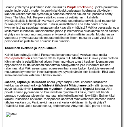
Samaa yritti myös paikallinen indie-nousukas
Purple Reckoning
, jonka paisutetun
stadionindierockin, modernin punkin ja kipakkuudestaan huolimatta viipyilevien
kaarien keitoksesta tuli hyvässä ja pahassa mieleen hiukan alkupäivästä nähty
Sway The May. Toki Purple- seitsikko maustoi settiään mm. kahdella
lyömäsoittajalla ja hetkittäin vahvasti vuvuzela-soundisella torvella ja oli muutenkin
hiukan persoonallisempi tapaus. Siltikin jäi miettimään että millä bändi eroaa
kymmenistä tai sadoista muista samalla kaavalla yrittävistä? Vaikka perusasiat ovat
kieltämättä kunnossa, kunnianhimoa piisaa ja livemeininki oli asianmukaisen hikinen,
ei yhtye onnistunut murtautumaan erityiseksi oikein millään tasolla. Muutamassa
vuodessa yhtye saattaa toki nousta todelliseen liitoon, mutta se vaatii vielä lisää
persoonallisia piirteitä niin soundiin kuin biiseihin.
Todellinen livekone ja loppulanaus
Kaikki illan esiintyjät (ehkä Peitsamoa lukuunottamatta) voisivat ottaa mallia
Radiopuhelimien
karismaattiselta laulajalta
J.A. Mäeltä
siitä kuinka yleisö otetaan
kämmenelle ja peitellään kainaloon. Kun muu yhtye tutusti keskittyi luomaan sen
hypnoottisen mutta kipakasti huohottava säröpyörteen jolle Puhelimet biisinsä
rakentaa, yltyi Mäki useampaan otteeseen ihan sinne kaiken keskipisteeseen eli
muutamien kymmenien innokkaimpien pystyyn pistämän pitin keskelle. Eikä laulu
siinäkään kohtaa katkennut hetkeksikään…
Jäätie
n,
Tapio
n ja
Hailuodon
ohella yhtye tarjoili kaksi encorea sisältävän
keikkansa aikana herkkuja
Viidestä tähdestä
Mikä planeetta?
-ralliin ja uuden
levyn iskusävelmiin
Luonto on mystinen
,
Pastoraali
ja
Kypsää kauraa
. Aika
pitkälti samaa pyöräähän ne toki tavallaan pyörittävät kaikki, mutta silti bändi
onnistuu vuodesta toiseen lumoamaan niin keikoillaan kuin levyillään. Esimerkiksi
kaikki Desibelissä arvioidut Radiopuhelin-äänitteet ovat keränneet komean viiden
tähden keskiarvon. Fanit arvioimassa vai kerta kaikkiaan niin hyvä yhtye?
Päätelkää itse. Joka tapauksessa, ehdottomasti Ämyrock 2010 paras keikka.