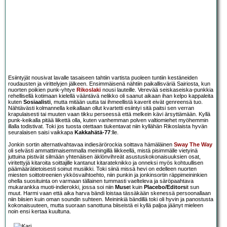
Esiintyjät nousivat lavalle tasaiseen tahtiin vartista puoleen tuntiin kestäneiden
roudausten ja virittelyjen jälkeen. Ensimmäisenä nähtiin paikallisväriä Sairiosta, kun
nuorten poikien punk-yhtye
Rikoslaki
nousi lauteille. Verevää seiskaseiska-punkkia
rehellisellä kotimaan kielellä vääntävä nelikko oli saanut aikaan ihan kelpo kappaleita
kuten
Sosiaalisti
, mutta mitään uutta tai ihmeellistä kaverit eivät genreensä tuo.
Nähtävästi kolmannella keikallaan ollut kvartetti esiintyi sitä paitsi sen verran
krapulaisesti tai muuten vaan tikku perseessä että melkein kävi ärsyttämään. Kyllä
punk-keikalla pitää liikettä olla, kuten vanhemman polven valtiomiehet myöhemmin
illalla todistivat. Toki jos tuosta otettaan tiukentavat niin kyllähän Rikoslaista hyvän
seuralaisen saisi vaikkapa
Kakkahätä-77
:lle.
Jonkin sortin alternativahtavaa indiesärörockia soittava hämäläinen
Sway The Way
oli selvästi ammattimaisemmalla meiningillä liikkeellä, mistä pisimmälle vietyinä
juttuina pistivät silmään yhtenäisen äklönvihreät asustuskokonaisuuksien osat,
viritettyjä kitaroita soittajille kantanut kitarateknikko ja onneksi myös kohtuullisen
päämäärätietoisesti soinut musiikki. Toki siinä missä hevi on edelleen nuorten
miesten soittotreenien ykkösvaihtoehto, niin punkin ja jonkinsortin räppimeininkien
ohella suosituinta on varmaan tällainen tummasti vaelteleva ja säröpaahtava
mukarankka muoti-indierokki, jossa soi niin
Muse
t kuin
Placebo/Editors
it sun
muut. Harmi vaan että aika harva bändi loistaa tässäkään skenessä persoonallaan
niin biisien kuin oman soundin suhteen. Meininkiä bändillä toki oli hyvin ja panostusta
kokonaisuuteen, mutta suoraan sanottuna biiseistä ei kyllä paljoa jäänyt mieleen
noin ensi kertaa kuultuna.