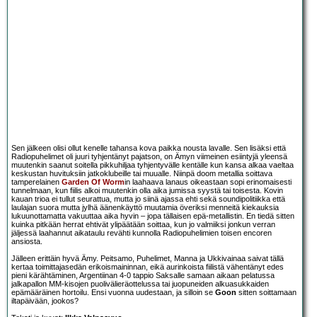
Sen jälkeen olisi ollut kenelle tahansa kova paikka nousta lavalle. Sen lisäksi että
Radiopuhelimet oli juuri tyhjentänyt pajatson, on Ämyn viimeinen esiintyjä yleensä
muutenkin saanut soitella pikkuhiljaa tyhjentyvälle kentälle kun kansa alkaa vaeltaa
keskustan huvituksiin jatkoklubeille tai muualle. Niinpä doom metallia soittava
tamperelainen
Garden Of Worm
in laahaava lanaus oikeastaan sopi erinomaisesti
tunnelmaan, kun fiilis alkoi muutenkin olla aika jumissa syystä tai toisesta. Kovin
kauan trioa ei tullut seurattua, mutta jo siinä ajassa ehti sekä soundipolitiikka että
laulajan suora mutta jylhä äänenkäyttö muutamia överiksi menneitä kiekauksia
lukuunottamatta vakuuttaa aika hyvin – jopa tällaisen epä-metallistin. En tiedä sitten
kuinka pitkään herrat ehtivät ylipäätään soittaa, kun jo valmiiksi jonkun verran
jäljessä laahannut aikataulu revähti kunnolla Radiopuhelimien toisen encoren
ansiosta.
Jälleen erittäin hyvä Ämy. Peitsamo, Puhelimet, Manna ja Ukkivainaa saivat tällä
kertaa toimittajasedän erikoismaininnan, eikä aurinkoista fiilistä vähentänyt edes
pieni kärähtäminen, Argentiinan 4-0 tappio Saksalle samaan aikaan pelatussa
jalkapallon MM-kisojen puolivälieräottelussa tai juopuneiden alkuasukkaiden
epämääräinen hortoilu. Ensi vuonna uudestaan, ja silloin se
Goon
sitten soittamaan
iltapäivään, jookos?