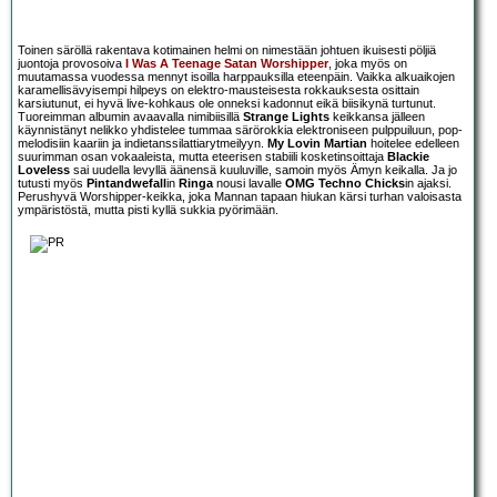
Toinen säröllä rakentava kotimainen helmi on nimestään johtuen ikuisesti pöljiä
juontoja provosoiva
I Was A Teenage Satan Worshipper
, joka myös on
muutamassa vuodessa mennyt isoilla harppauksilla eteenpäin. Vaikka alkuaikojen
karamellisävyisempi hilpeys on elektro-mausteisesta rokkauksesta osittain
karsiutunut, ei hyvä live-kohkaus ole onneksi kadonnut eikä biisikynä turtunut.
Tuoreimman albumin avaavalla nimibiisillä
Strange Lights
keikkansa jälleen
käynnistänyt nelikko yhdistelee tummaa särörokkia elektroniseen pulppuiluun, pop-
melodisiin kaariin ja indietanssilattiarytmeilyyn.
My Lovin Martian
hoitelee edelleen
suurimman osan vokaaleista, mutta eteerisen stabiili kosketinsoittaja
Blackie
Loveless
sai uudella levyllä äänensä kuuluville, samoin myös Ämyn keikalla. Ja jo
tutusti myös
Pintandwefall
in
Ringa
nousi lavalle
OMG Techno Chicks
in ajaksi.
Perushyvä Worshipper-keikka, joka Mannan tapaan hiukan kärsi turhan valoisasta
ympäristöstä, mutta pisti kyllä sukkia pyörimään.