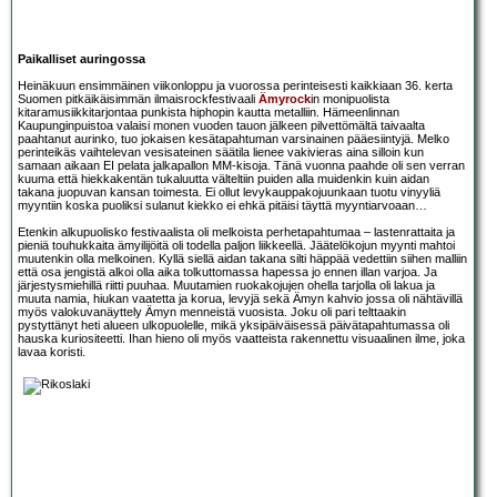
Paikalliset auringossa
Heinäkuun ensimmäinen viikonloppu ja vuorossa perinteisesti kaikkiaan 36. kerta
Suomen pitkäikäisimmän ilmaisrockfestivaali
Ämyrock
in monipuolista
kitaramusiikkitarjontaa punkista hiphopin kautta metalliin. Hämeenlinnan
Kaupunginpuistoa valaisi monen vuoden tauon jälkeen pilvettömältä taivaalta
paahtanut aurinko, tuo jokaisen kesätapahtuman varsinainen pääesiintyjä. Melko
perinteikäs vaihtelevan vesisateinen säätila lienee vakivieras aina silloin kun
samaan aikaan EI pelata jalkapallon MM-kisoja. Tänä vuonna paahde oli sen verran
kuuma että hiekkakentän tukaluutta välteltiin puiden alla muidenkin kuin aidan
takana juopuvan kansan toimesta. Ei ollut levykauppakojuunkaan tuotu vinyyliä
myyntiin koska puoliksi sulanut kiekko ei ehkä pitäisi täyttä myyntiarvoaan…
Etenkin alkupuolisko festivaalista oli melkoista perhetapahtumaa – lastenrattaita ja
pieniä touhukkaita ämyilijöitä oli todella paljon liikkeellä. Jäätelökojun myynti mahtoi
muutenkin olla melkoinen. Kyllä siellä aidan takana silti häppää vedettiin siihen malliin
että osa jengistä alkoi olla aika tolkuttomassa hapessa jo ennen illan varjoa. Ja
järjestysmiehillä riitti puuhaa. Muutamien ruokakojujen ohella tarjolla oli lakua ja
muuta namia, hiukan vaatetta ja korua, levyjä sekä Ämyn kahvio jossa oli nähtävillä
myös valokuvanäyttely Ämyn menneistä vuosista. Joku oli pari telttaakin
pystyttänyt heti alueen ulkopuolelle, mikä yksipäiväisessä päivätapahtumassa oli
hauska kuriositeetti. Ihan hieno oli myös vaatteista rakennettu visuaalinen ilme, joka
lavaa koristi.