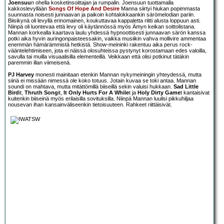
Joensuu
n ohella kosketinsoittajan ja rumpalin. Joensuun tuottamalla
kakkoslevyllään
Songs Of Hope And Desire
Manna siirtyi hiukan popimmasta
suunnasta noisesti junnaavan ja paikoin kohtalokkaankin särömelodian pariin.
Biisikynä oli levyllä erinomainen, koukuttavaa kappaletta riitti alusta loppuun asti.
Niinpä oli luontevaa että levy oli käytännössä myös Ämyn keikan soittolistana.
Mannan korkealla kaartava laulu yhdessä hypnoottisesti junnaavan särön kanssa
potki aika hyvin auringonpaisteessakin, vaikka musiikin vahva mollivire ammentaa
enemmän hämärämmistä hetkistä. Show-meininki rakentuu aika perus rock-
vääntelehtimiseen, jota ei näissä olosuhteissa pystynyt korostamaan edes valoilla,
savulla tai muilla visuaalisilla elementeillä. Veikkaan että olisi potkinut tätäkin
paremmin illan viimeisenä.
PJ Harvey
monesti mainitaan etenkin Mannan nykymeiningin yhteydessä, mutta
siinä ei missään nimessä ole koko totuus. Jotain kuvaa se toki antaa. Mannan
soundi on mahtava, mutta mitättömillä biiseillä sekin valuisi hukkaan.
Sad Little
Bird
it,
Thruth Song
it,
It Only Hurts For A While
t ja
Holy Dirty Game
t kantaisivat
kuitenkin biiseinä myös erilaisilla sovituksilla. Niinpä Mannan luulisi pikkuhiljaa
nousevan ihan kansainväliseenkin tietoisuuteen. Rahkeet riittäisivät.