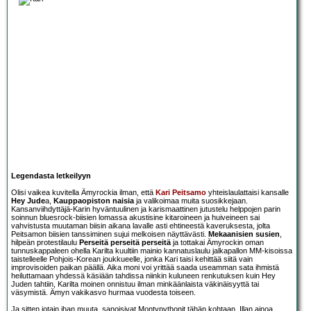
Legendasta letkeilyyn
Olisi vaikea kuvitella Ämyrockia ilman, että
Kari Peitsamo
yhteislaulattaisi kansalle
Hey Jude
a,
Kauppaopiston naisia
ja valikoimaa muita suosikkejaan.
Kansanviihdyttäjä-Karin hyväntuulinen ja karismaattinen jutustelu helppojen parin
soinnun bluesrock-biisien lomassa akustisine kitaroineen ja huiveineen sai
vahvistusta muutaman biisin aikana lavalle asti ehtineestä kaveruksesta, jolta
Peitsamon biisien tanssiminen sujui melkoisen näyttävästi.
Mekaanisien susien
,
hilpeän protestilaulu
Perseitä perseitä perseitä
ja tottakai Ämyrockin oman
tunnuskappaleen ohella Karilta kuultiin mainio kannatuslaulu jalkapallon MM-kisoissa
taistelleelle Pohjois-Korean joukkueelle, jonka Kari taisi kehittää siitä vain
improvisoiden paikan päällä. Aika moni voi yrittää saada useamman sata ihmistä
heiluttamaan yhdessä käsiään tahdissa niinkin kuluneen renkutuksen kuin Hey
Juden tahtiin, Karilta moinen onnistuu ilman minkäänlaista väkinäisyyttä tai
väsymistä. Ämyn vakikasvo hurmaa vuodesta toiseen.
Ja sitten jotain ihan muuta, sanoisivat Montypythonit tähän kohtaan. Illan ainoa