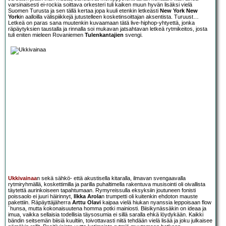
varsinaisesti ei-rockia soittava orkesteri tuli kaiken muun hyvän lisäksi vielä
Suomen Turusta ja sen tällä kertaa jopa kuuli etenkin letkeästi
New York New
York
in aalloilla välispiikkejä jutustelleen kosketinsoittajan aksentista. Turuust…
Letkeä on paras sana muutenkin kuvaamaan tätä live-hiphop-yhtyettä, jonka
räpäytyksien taustalla ja rinnalla soi mukavan jatsahtavan letkeä rytmikeitos, josta
tuli eniten mieleen Rovaniemen
Tulenkantajien
svengi.
Ukkivainaa
n sekä sähkö- että akustisella kitaralla, ilmavan svengaavalla
rytmiryhmällä, koskettimilla ja parilla puhaltimella rakentuva musisointi oli oivallista
täytettä aurinkoiseen tapahtumaan. Rymyreissulla eksyksiin joutuneen fonisti
poissaolo ei juuri häirinnyt,
Ilkka Arola
n trumpetti oli kuitenkin ehdoton mauste
pakettiin. Räpäyttäjäherra
Arttu Olavi
kaipaa vielä hiukan nyanssia leppoisaan flow
´hunsa, mutta kokonaisuutena homma potki mainiosti. Biisikynässäkin on ideaa ja
imua, vaikka sellaisia todellisia täysosumia ei sillä saralla ehkä löydykään. Kaikki
bändin seitsemän biisiä kuultiin, toivottavasti niitä tehdään vielä lisää ja joku julkaisee