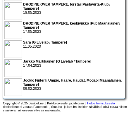
DRO)))NE OVER TAMPERE, torstai [Vastavirta-Klubi/
Tampere]
18.05.2023
DRO)))NE OVER TAMPERE, keskiviikko [Pub Maanalainen/
Tampere]
17.05.2023
Sara [G Livelab / Tampere]
11.05.2023
Jarkko Martikainen [G Livelab / Tampere]
17.04.2023
Jooklo Finferli, Umpio, Haare, Haudat, Mogao [Maanalainen,
Tampere]
09.02.2023
Copyright © 2025 desibeli.net | Kaikki oikeudet pidätetään |
Tietoa toimituksesta
desibeli.net ei vastaa Facebook-, Youtube- ja last.fm-linkkien sisällöstä eikä takaa niiden
sisältävän aiheeseen liittyvää materiaalia.