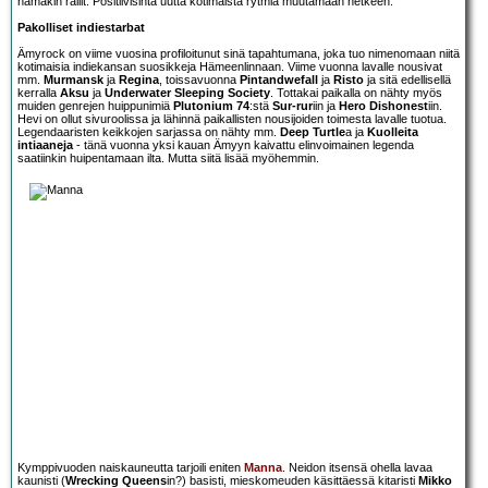
nämäkin rallit. Positiivisinta uutta kotimaista rytmiä muutamaan hetkeen.
Pakolliset indiestarbat
Ämyrock on viime vuosina profiloitunut sinä tapahtumana, joka tuo nimenomaan niitä
kotimaisia indiekansan suosikkeja Hämeenlinnaan. Viime vuonna lavalle nousivat
mm.
Murmansk
ja
Regina
, toissavuonna
Pintandwefall
ja
Risto
ja sitä edellisellä
kerralla
Aksu
ja
Underwater Sleeping Society
. Tottakai paikalla on nähty myös
muiden genrejen huippunimiä
Plutonium 74
:stä
Sur-rur
iin ja
Hero Dishonest
iin.
Hevi on ollut sivuroolissa ja lähinnä paikallisten nousijoiden toimesta lavalle tuotua.
Legendaaristen keikkojen sarjassa on nähty mm.
Deep Turtle
a ja
Kuolleita
intiaaneja
- tänä vuonna yksi kauan Ämyyn kaivattu elinvoimainen legenda
saatiinkin huipentamaan ilta. Mutta siitä lisää myöhemmin.
Kymppivuoden naiskauneutta tarjoili eniten
Manna
. Neidon itsensä ohella lavaa
kaunisti (
Wrecking Queens
in?) basisti, mieskomeuden käsittäessä kitaristi
Mikko