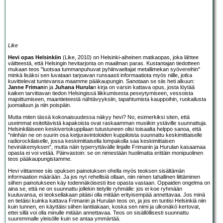
Like
Hevi opas Helsinkiin
(Like, 2010) on Helsinki-aiheinen matkaopas, joka lähtee
väitteestä, että Helsingin hevitarjonta on maailman paras. Kustantajan tiedotteen
mukaan teos "luotsaa tummanpuhuvat pyhiinvaeltajat metallimekan syövereihin"
minkä lisäksi sen luvataan tarjoavan runsaasti informaatiota myös niille, jotka
kuvittelevat tuntevansa maamme pääkaupungin. Sanotaan se siis heti alkuun:
Janne Friman
in ja
Juhana Hurula
n kirja on varsin kattava opus, josta löytää
kaiken tarvittavan tiedon Helsingissä liikkumisesta peseytymiseen, vessoista
majoittumiseen, maantieteestä nähtävyyksiin, tapahtumista kauppoihin, ruokailusta
juomailuun ja niin poispäin.
Mutta miten tässä kokonaisuudessa näkyy hevi? No, esimerkiksi siten, että
useimmat esiteltävistä kapakoista ovat raskaamman musiikin ystäville suunnattuja.
Helsinkiläiseen keskivertokuppilaan tutustuneen olisi toisaalta helppo sanoa, että
"niinhän ne on suurin osa ketjuravintoloiden kuppiloista suunnattu keskimittaiselle
radiorockilaiselle, jossa keskimittaisella lompakolla saa keskimittaisen
hevinäkemyksen", mutta näin typerryttävälle linjalle Frimanin ja Hurulan kasaamaa
opasta ei voi vetää. Päinvastoin: se on nimestään huolimatta erittäin monipuolinen
teos pääkaupungistamme.
Hevi viittannee siis opuksen painotuksen ohella myös teoksen sisältämän
informaation määrään. Ja jos nyt rehellisiä ollaan, niin nimen tahallinen liittäminen
siihen painotukseen käy todennäköisesti itse opasta vastaan. Oppaiden ongelma on
aina se, että ne on suunnattu jollekin tietylle ryhmälle: jos ei koe ryhmään
kuuluvansa, ei teoksellakaan pitäisi olla mitään erityisempää annettavaa. Jos minä
en tietäisi kuinka kattava Frimanin ja Hurulan teos on, ja jos en tuntisi Helsinkiä niin
kuin tunnen, en käyttäisi siihen lanttiakaan, koska sen nimi ja ulkonäkö kertovat,
ettei sillä voi olla minulle mitään annettavaa. Teos on sisällöllisesti suunnattu
suuremmalle yleisölle kuin se antaa ymmärtää.