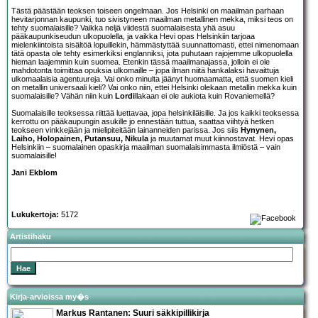
Tästä päästään teoksen toiseen ongelmaan. Jos Helsinki on maailman parhaan
hevitarjonnan kaupunki, tuo sivistyneen maailman metallinen mekka, miksi teos on
tehty suomalaisille? Vaikka neljä viidestä suomalaisesta yhä asuu
pääkaupunkiseudun ulkopuolella, ja vaikka Hevi opas Helsinkiin tarjoaa
mielenkiintoista sisältöä lopuillekin, hämmästyttää suunnattomasti, ettei nimenomaan
tätä opasta ole tehty esimerkiksi englanniksi, jota puhutaan rajojemme ulkopuolella
hieman laajemmin kuin suomea. Etenkin tässä maailmanajassa, jolloin ei ole
mahdotonta toimittaa opuksia ulkomaille – jopa ilman niitä hankalaksi havaittuja
ulkomaalaisia agentuureja. Vai onko minulta jäänyt huomaamatta, että suomen kieli
on metallin universaali kieli? Vai onko niin, ettei Helsinki olekaan metallin mekka kuin
suomalaisille? Vähän niin kuin
Lordi
llakaan ei ole aukiota kuin Rovaniemellä?
Suomalaisille teoksessa riittää luettavaa, jopa helsinkiläisille. Ja jos kaikki teoksessa
kerrottu on pääkaupungin asukille jo ennestään tuttua, saattaa viihtyä hetken
teokseen vinkkejään ja mielipiteitään lainanneiden parissa. Jos siis
Hynynen,
Laiho, Holopainen, Putansuu, Nikula
ja muutamat muut kiinnostavat. Hevi opas
Helsinkiin – suomalainen opaskirja maailman suomalaisimmasta ilmiöstä – vain
suomalaisille!
Jani Ekblom
Lukukertoja:
5172
Artistihaku
Kirja-arvioissa my�s
Markus Rantanen: Suuri säkkipillikirja