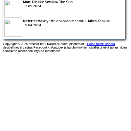
Matti Riekki: Swallow The Sun
13.05.2024
Nefertiti Malaty: Melankolian mestari – Miika Tenkula
19.04.2024
Copyright © 2025 desibeli.net | Kaikki oikeudet pidätetään |
Tietoa toimituksesta
desibeli.net ei vastaa Facebook-, Youtube- ja last.fm-linkkien sisällöstä eikä takaa niiden
sisältävän aiheeseen liittyvää materiaalia.