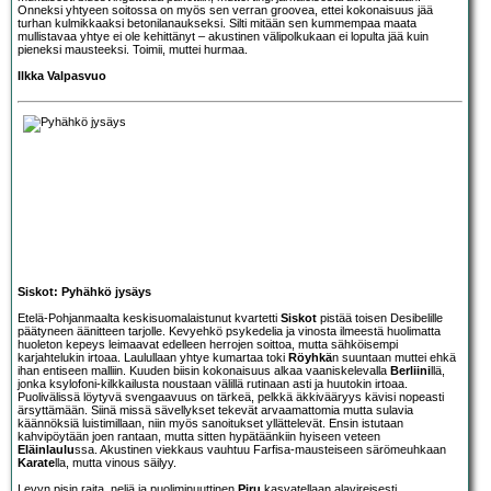
Onneksi yhtyeen soitossa on myös sen verran groovea, ettei kokonaisuus jää
turhan kulmikkaaksi betonilanaukseksi. Silti mitään sen kummempaa maata
mullistavaa yhtye ei ole kehittänyt – akustinen välipolkukaan ei lopulta jää kuin
pieneksi mausteeksi. Toimii, muttei hurmaa.
Ilkka Valpasvuo
Siskot: Pyhähkö jysäys
Etelä-Pohjanmaalta keskisuomalaistunut kvartetti
Siskot
pistää toisen Desibelille
päätyneen äänitteen tarjolle. Kevyehkö psykedelia ja vinosta ilmeestä huolimatta
huoleton kepeys leimaavat edelleen herrojen soittoa, mutta sähköisempi
karjahtelukin irtoaa. Laulullaan yhtye kumartaa toki
Röyhkä
n suuntaan muttei ehkä
ihan entiseen malliin. Kuuden biisin kokonaisuus alkaa vaaniskelevalla
Berliini
llä,
jonka ksylofoni-kilkkailusta noustaan välillä rutinaan asti ja huutokin irtoaa.
Puolivälissä löytyvä svengaavuus on tärkeä, pelkkä äkkivääryys kävisi nopeasti
ärsyttämään. Siinä missä sävellykset tekevät arvaamattomia mutta sulavia
käännöksiä luistimillaan, niin myös sanoitukset yllättelevät. Ensin istutaan
kahvipöytään joen rantaan, mutta sitten hypätäänkiin hyiseen veteen
Eläinlaulu
ssa. Akustinen viekkaus vauhtuu Farfisa-mausteiseen särömeuhkaan
Karate
lla, mutta vinous säilyy.
Levyn pisin raita, neljä ja puoliminuuttinen
Piru
kasvatellaan alavireisesti