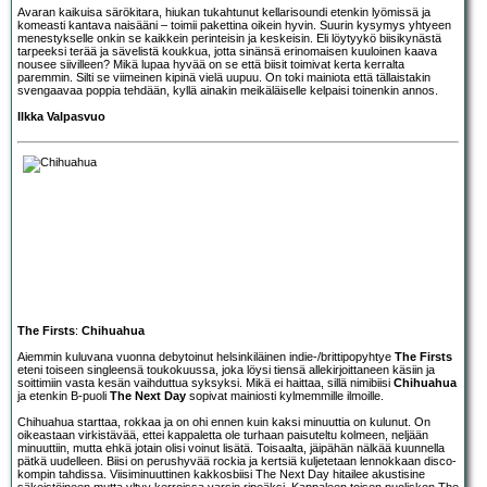
Avaran kaikuisa särökitara, hiukan tukahtunut kellarisoundi etenkin lyömissä ja
komeasti kantava naisääni – toimii pakettina oikein hyvin. Suurin kysymys yhtyeen
menestykselle onkin se kaikkein perinteisin ja keskeisin. Eli löytyykö biisikynästä
tarpeeksi terää ja sävelistä koukkua, jotta sinänsä erinomaisen kuuloinen kaava
nousee siivilleen? Mikä lupaa hyvää on se että biisit toimivat kerta kerralta
paremmin. Silti se viimeinen kipinä vielä uupuu. On toki mainiota että tällaistakin
svengaavaa poppia tehdään, kyllä ainakin meikäläiselle kelpaisi toinenkin annos.
Ilkka Valpasvuo
The Firsts
:
Chihuahua
Aiemmin kuluvana vuonna debytoinut helsinkiläinen indie-/brittipopyhtye
The Firsts
eteni toiseen singleensä toukokuussa, joka löysi tiensä allekirjoittaneen käsiin ja
soittimiin vasta kesän vaihduttua syksyksi. Mikä ei haittaa, sillä nimibiisi
Chihuahua
ja etenkin B-puoli
The Next Day
sopivat mainiosti kylmemmille ilmoille.
Chihuahua starttaa, rokkaa ja on ohi ennen kuin kaksi minuuttia on kulunut. On
oikeastaan virkistävää, ettei kappaletta ole turhaan paisuteltu kolmeen, neljään
minuuttiin, mutta ehkä jotain olisi voinut lisätä. Toisaalta, jäipähän nälkää kuunnella
pätkä uudelleen. Biisi on perushyvää rockia ja kertsiä kuljetetaan lennokkaan disco-
kompin tahdissa. Viisiminuuttinen kakkosbiisi The Next Day hitailee akustisine
säkeistöineen mutta yltyy kerroissa varsin ripeäksi. Kappaleen toisen puoliskon The