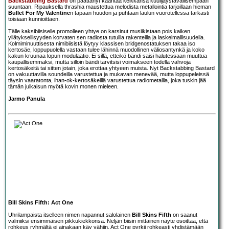
Backstabbing Bastard
on päättänyt kääntää kelkkansa kuulijaystävällisempään
suuntaan. Ripauksella thrashia maustettua melodista metallointia tarjoillaan hieman
Bullet For My Valentine
n tapaan huudon ja puhtaan laulun vuorotellessa tarkasti
toisiaan kunnioittaen.
Tälle kaksibiisiselle promolleen yhtye on karsinut musiikistaan pois kaiken
yllätyksellisyyden korvaten sen radiosta tutuilla rakenteilla ja laskelmallisuudella.
Kolmiminuuttisesta nimibiisistä löytyy klassisen bridgenostatuksen takaa iso
kertosäe, loppupuolella vastaan tulee lähinnä muodollinen väliosantynkä ja koko
kakun kruunaa lopun modulaatio. Ei sillä, etteikö bändi saisi halutessaan muuttua
kaupallisemmaksi, mutta silloin bändi tarvitsisi voimakseen todella vahvoja
kertosäkeitä tai sitten jotain, joka erottaa yhtyeen muista. Nyt Backstabbing Bastard
on vakuuttavilla soundeilla varustettua ja mukavan menevää, mutta loppupeleissä
täysin vaaratonta, ihan-ok-kertosäkeillä varustettua radiometallia, joka tuskin jää
tämän julkaisun myötä kovin monen mieleen.
Jarmo Panula
Bill Skins Fifth: Act One
Uhrilampaista itselleen nimen napannut salolainen
Bill Skins Fifth
on saanut
valmiiksi ensimmäisen pikkukiekkonsa. Neljän biisin mittainen näyte osoittaa, että
rohkeus ryhmältä ei ainakaan käy vähiin. Act One pyrkii rohkeasti yhdistämään