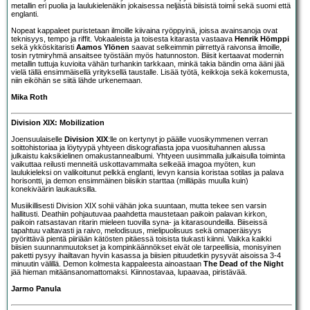
metallin eri puolia ja laulukielenäkin jokaisessa neljästä biisistä toimii sekä suomi että
englanti.
Nopeat kappaleet puristetaan ilmoille kiivaina ryöppyinä, joissa avainsanoja ovat
teknisyys, tempo ja riffit. Vokaaleista ja toisesta kitarasta vastaava
Henrik Hömppi
sekä ykköskitaristi
Aamos Ylönen
saavat selkeimmin piirrettyä raivonsa ilmoille,
tosin rytmiryhmä ansaitsee työstään myös hatunnoston. Biisit kertaavat modernin
metallin tuttuja kuvioita vähän turhankin tarkkaan, minkä takia bändin oma ääni jää
vielä tällä ensimmäisellä yrityksellä taustalle. Lisää työtä, keikkoja sekä kokemusta,
niin eiköhän se siitä lähde urkenemaan.
Mika Roth
Division XIX: Mobilization
Joensuulaiselle
Division XIX
:lle on kertynyt jo päälle vuosikymmenen verran
soittohistoriaa ja löytyypä yhtyeen diskografiasta jopa vuosituhannen alussa
julkaistu kaksikielinen omakustannealbumi. Yhtyeen uusimmalla julkaisulla toiminta
vaikuttaa reilusti menneitä uskottavammalta selkeää imagoa myöten, kun
laulukieleksi on valikoitunut pelkkä englanti, levyn kansia koristaa sotilas ja palava
horisontti, ja demon ensimmäinen biisikin starttaa (milläpäs muulla kuin)
konekiväärin laukauksilla.
Musiikillisesti Division XIX sohii vähän joka suuntaan, mutta tekee sen varsin
hallitusti. Deathiin pohjautuvaa paahdetta maustetaan paikoin palavan kirkon,
paikoin ratsastavan ritarin mieleen tuovilla syna- ja kitarasoundeilla. Biiseissä
tapahtuu valtavasti ja raivo, melodisuus, mielipuolisuus sekä omaperäisyys
pyörittävä pientä piiriään kätösten pitäessä toisista tiukasti kiinni. Vaikka kaikki
biisien suunnanmuutokset ja kompinkäännökset eivät ole tarpeellisia, monisyinen
paketti pysyy ihailtavan hyvin kasassa ja biisien pituudetkin pysyvät aisoissa 3-4
minuutin välillä. Demon kolmesta kappaleesta ainoastaan
The Dead of the Night
jää hieman mitäänsanomattomaksi. Kiinnostavaa, lupaavaa, piristävää.
Jarmo Panula