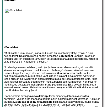
Mika Roth
Yön miehet
”Mutkikasta suomi-rockia, jossa on kierolla huumorilla höystetyt lyriikat.” Näin
seisoo teksti Desibelin biossa bändin nimeltään
Yön miehet
kohdalla. Teksti on
johdettu viisikon puolentoista vuoden takaisen musanäytteen perusteella, miten lie
pitää paikkansa nykyhetken valossa?
No aika hyvin osuu edelleen, tosin jos lyriikoissa on kieroutta ollut, niin on sitä
kierompaa svengiä laulun mutkikkuuden ohella myös hiukan sävelrakenteissa.
Kolmen kappaleen lätyn aloittaa melankolinen
Mitä minä teen täällä
, jonka
haikeampi akustinen puoli kohtaa kohtuullisen sulavasti kipakammat rykäykset,
jossa piilevän äkkivääryyden ohella paistaa myös selkeää mahtipontisuutta. Mikä
taas helposti jämäyttää suomirockin mutkia betoniseen harmauteen. Yön miesten
mutkikkuus pelastaa onneksi pahimmalta puutumiselta. Eikä sekään haittaa että
joku vaihteeksi tekee tällaistakin settiä hiukan kevyemmällä kädellä eikä samantein
rouhi kaikkea betonimyllyssä.
Irtonaisemmin svengaava
Nakkikoppi
toimii menevyydellään avausraitaa
paremmin, vaikka siinä monessa kohtaa onkin heikommat ideat käytössä. Kolmikon
täydentävä
En saa edes nukkua pelkoja pois
laahaa vakavahkosti, mutta löytää
onneksi myös mutkia matkaansa ettei mene ihan ”biisittömäksi
Yö
ksi”.