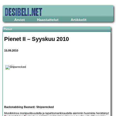
Arviot
Haastattelut
Artikkelit
Pienet
Pienet II – Syyskuu 2010
15.09.2010
Backstabbing Bastard: Shipwrecked
Musiikkinsa monipuolisuudella ja tapahtumarikkaudella aiemmin huomiota herättänyt