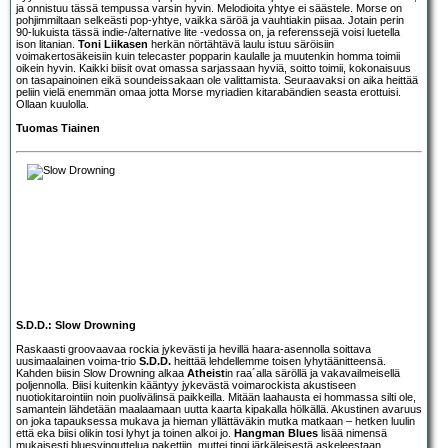
ja onnistuu tässä tempussa varsin hyvin. Melodioita yhtye ei säästele. Morse on
pohjimmiltaan selkeästi pop-yhtye, vaikka säröä ja vauhtiakin piisaa. Jotain perin
90-lukuista tässä indie-/alternative lite -vedossa on, ja referenssejä voisi luetella
ison litanian.
Toni Liikasen
herkän nörtähtävä laulu istuu säröisiin
voimakertosäkeisiin kuin telecaster popparin kaulalle ja muutenkin homma toimii
oikein hyvin. Kaikki biisit ovat omassa sarjassaan hyviä, soitto toimii, kokonaisuus
on tasapainoinen eikä soundeissakaan ole valittamista. Seuraavaksi on aika heittää
peliin vielä enemmän omaa jotta Morse myriadien kitarabändien seasta erottuisi.
Ollaan kuulolla.
Tuomas Tiainen
S.D.D.: Slow Drowning
Raskaasti groovaavaa rockia jykevästi ja hevillä haara-asennolla soittava
uusimaalainen voima-trio
S.D.D.
heittää lehdellemme toisen lyhytäänitteensä.
Kahden biisin Slow Drowning alkaa
Atheist
in raa´alla säröllä ja vakavailmeisellä
poljennolla. Biisi kuitenkin kääntyy jykevästä voimarockista akustiseen
nuotiokitarointiin noin puolivälinsä paikkeilla. Mitään laahausta ei hommassa silti ole,
samantein lähdetään maalaamaan uutta kaarta kipakalla hölkällä. Akustinen avaruus
on joka tapauksessa mukava ja hieman yllättäväkin mutka matkaan – hetken luulin
että eka biisi olikin tosi lyhyt ja toinen alkoi jo.
Hangman Blues
lisää nimensä
mukaisesti bluesvinguttelua pakettiin, muttei tingi järkäleisestä askeleestaan.