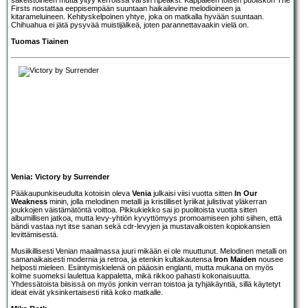
Firsts nostattaa eeppisempään suuntaan haikailevine melodioineen ja
kitarameluineen. Kehityskelpoinen yhtye, joka on matkalla hyvään suuntaan.
Chihuahua ei jätä pysyvää muistijälkeä, joten parannettavaakin vielä on.
Tuomas Tiainen
Venia: Victory by Surrender
Pääkaupunkiseudulta kotoisin oleva
Venia
julkaisi viisi vuotta sitten
In Our
Weakness
minin, jolla melodinen metalli ja kristilliset lyriikat julistivat yläkerran
joukkojen väistämätöntä voittoa. Pikkukiekko sai jo puolitoista vuotta sitten
albumillisen jatkoa, mutta levy-yhtiön kyvyttömyys promoamiseen johti siihen, että
bändi vastaa nyt itse sanan sekä cdr-levyjen ja mustavalkoisten kopiokansien
levittämisestä.
Musiikillisesti Venian maailmassa juuri mikään ei ole muuttunut. Melodinen metalli on
samanaikaisesti modernia ja retroa, ja etenkin kultakautensa
Iron Maiden
nousee
helposti mieleen. Esiintymiskielenä on pääosin englanti, mutta mukana on myös
kolme suomeksi laulettua kappaletta, mikä rikkoo pahasti kokonaisuutta.
Yhdessätoista biisissä on myös jonkin verran toistoa ja tyhjäkäyntiä, sillä käytetyt
ideat eivät yksinkertaisesti riitä koko matkalle.