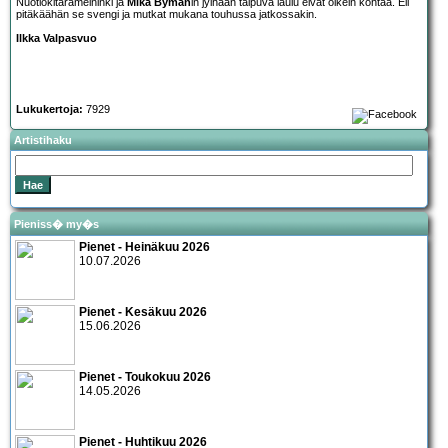
Nuotiokitarameininki ja
Mika Byman
in jylhään taipuva laulu eivät oikein kohtaa. Eli
pitäkäähän se svengi ja mutkat mukana touhussa jatkossakin.
Ilkka Valpasvuo
Lukukertoja:
7929
Artistihaku
Pieniss� my�s
Pienet - Heinäkuu 2026
10.07.2026
Pienet - Kesäkuu 2026
15.06.2026
Pienet - Toukokuu 2026
14.05.2026
Pienet - Huhtikuu 2026