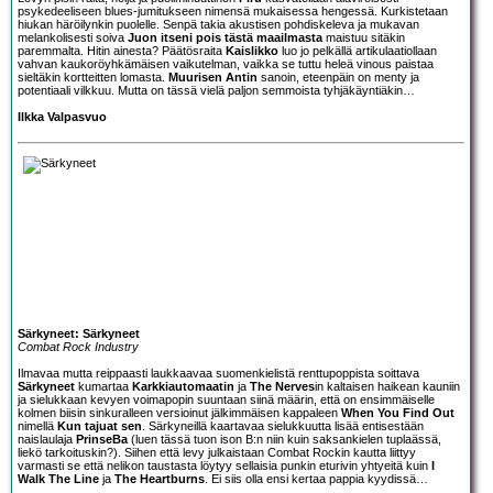
psykedeeliseen blues-jumitukseen nimensä mukaisessa hengessä. Kurkistetaan
hiukan häröilynkin puolelle. Senpä takia akustisen pohdiskeleva ja mukavan
melankolisesti soiva
Juon itseni pois tästä maailmasta
maistuu sitäkin
paremmalta. Hitin ainesta? Päätösraita
Kaislikko
luo jo pelkällä artikulaatiollaan
vahvan kaukoröyhkämäisen vaikutelman, vaikka se tuttu heleä vinous paistaa
sieltäkin kortteitten lomasta.
Muurisen Antin
sanoin, eteenpäin on menty ja
potentiaali vilkkuu. Mutta on tässä vielä paljon semmoista tyhjäkäyntiäkin…
Ilkka Valpasvuo
Särkyneet: Särkyneet
Combat Rock Industry
Ilmavaa mutta reippaasti laukkaavaa suomenkielistä renttupoppista soittava
Särkyneet
kumartaa
Karkkiautomaatin
ja
The Nerves
in kaltaisen haikean kauniin
ja sielukkaan kevyen voimapopin suuntaan siinä määrin, että on ensimmäiselle
kolmen biisin sinkuralleen versioinut jälkimmäisen kappaleen
When You Find Out
nimellä
Kun tajuat sen
. Särkyneillä kaartavaa sielukkuutta lisää entisestään
naislaulaja
PrinseBa
(luen tässä tuon ison B:n niin kuin saksankielen tuplaässä,
liekö tarkoituskin?). Siihen että levy julkaistaan Combat Rockin kautta liittyy
varmasti se että nelikon taustasta löytyy sellaisia punkin eturivin yhtyeitä kuin
I
Walk The Line
ja
The Heartburns
. Ei siis olla ensi kertaa pappia kyydissä…