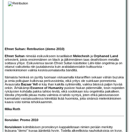
Efreet Sultan: Retribution (demo 2010)
Efreet Sultan
nimeää esikuvikseen israelilaiset
Melechesh
ja
Orphaned Land
orkesterit, joista ensimmäinen on black ja jälkimmäinen taas death/doom metallia
soittava yhtye. Esikuviensa tavoin Efreet Sultan käsittelee Lähi-Idän ongelmia ja on
ottanut vaikutteita niin juutalaisesta kuin arabialaisestakin kulttuurista -
mielenkiintoinen valinta keskisuomalaiselta bändiltä.
Itämaista henkeä on pyritty luomaan viskaamalla kitarariffien sekaan vähän buzukia
ja omia polkujaan kulkevaa perkussiointia, eikä yritys ole suinkaan ponnetonta.
Avausraita
Bazaar Yell
ei käy ihan kaikilla sylintereillä, vaikka biisissä paljon hyvää
onkin. Ärhäkämpi
Essence of Humanity
puskee hiukan pidemmälle, tosin nopeiden
rykäysten kohdalla pakka tahtoo levitä, eikä soolokaan istu ongelmitta paikalleen.
Ideoita yhtyeellä piisaa mutta valmista ei tahdo syntyä, joten ehkä jalostustasoon
kannattaisi vastaisuudessa kiinnittää lisää huomiota, jotta sinänsä mielenkiintoinen
kaava voisi toimia tehokkaammin.
Mika Roth
Iloruiske: Promo 2010
Iloruiskeen
kolmibiisisen promolevyn kappalelistaan nimien perään merkitty
lisäsana ”demo” kuvaa äänitettä hyvin. Todella alkeellisista nauhoituksista on kyse,