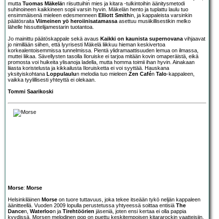
mutta
Tuomas Mäkelä
n riisuttuihin mies ja kitara -tulkintoihin äänitysmetodi
suhinoineen kaikkineen sopii varsin hyvin. Mäkelän hento ja tuplattu laulu tuo
ensimmäisenä mieleen edesmenneen
Elliott Smith
in, ja kappaleista varsinkin
päätösraita
Viimeinen yö heroiinisatamassa
asettuu musiikillisestikin melko
lähelle hissuttelijamestarin tuotantoa.
Jo mainittu päätöskappale sekä avaus
Kaikki on kaunista supernovana
vihjaavat
jo nimillään siihen, että lyyrisesti Mäkelä liikkuu hieman keskivertoa
korkealentoisemmissa tunnelmissa. Pientä ylidramaattisuuden lemua on ilmassa,
muttei liikaa. Sävellysten tasolla Iloruiske ei tarjoa mitään kovin omaperäistä, eikä
promosta voi huikeita ylisanoja ladella, mutta homma toimii ihan hyvin. Ainakaan
liiasta koristelusta ja kikkailusta Iloruisketta ei voi syyttää. Hauskana
yksityiskohtana
Loppulaulu
n melodia tuo mieleen
Zen Café
n
Talo
-kappaleen,
vaikka tyylillisesti yhteyttä ei olekaan.
Tommi Saarikoski
Morse
:
Morse
Helsinkiläinen
Morse
on tuore tuttavuus, joka tekee itseään tykö neljän kappaleen
äänitteellä. Vuoden 2009 lopulla perustetussa yhtyeessä soittaa entisiä
The
Dance
n,
Waterloo
n ja
Tirehtöörien
jäseniä, joten ensi kertaa ei olla pappia
kyydissä. Morsen melodinen pop on puettu keskitempoisen kitararockin vaatteisiin,