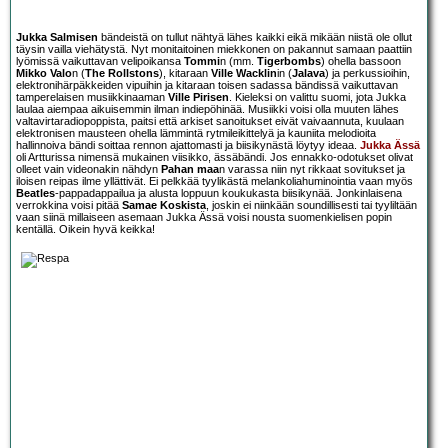
Jukka Salmisen
bändeistä on tullut nähtyä lähes kaikki eikä mikään niistä ole ollut
täysin vailla viehätystä. Nyt monitaitoinen miekkonen on pakannut samaan paattiin
lyömissä vaikuttavan velipoikansa
Tommi
n (mm.
Tigerbombs
) ohella bassoon
Mikko Valo
n (
The Rollstons
), kitaraan
Ville Wacklin
in (
Jalava
) ja perkussioihin,
elektronihärpäkkeiden vipuihin ja kitaraan toisen sadassa bändissä vaikuttavan
tamperelaisen musiikkinaaman
Ville Pirisen
. Kieleksi on valittu suomi, jota Jukka
laulaa aiempaa aikuisemmin ilman indiepöhinää. Musiikki voisi olla muuten lähes
valtavirtaradiopoppista, paitsi että arkiset sanoitukset eivät vaivaannuta, kuulaan
elektronisen mausteen ohella lämmintä rytmileikittelyä ja kauniita melodioita
hallinnoiva bändi soittaa rennon ajattomasti ja biisikynästä löytyy ideaa.
Jukka Ässä
oli Artturissa nimensä mukainen viisikko, ässäbändi. Jos ennakko-odotukset olivat
olleet vain videonakin nähdyn
Pahan maa
n varassa niin nyt rikkaat sovitukset ja
iloisen reipas ilme yllättivät. Ei pelkkää tyylikästä melankoliahuminointia vaan myös
Beatles
-pappadappailua ja alusta loppuun koukukasta biisikynää. Jonkinlaisena
verrokkina voisi pitää
Samae Koskista
, joskin ei niinkään soundillisesti tai tyyliltään
vaan siinä millaiseen asemaan Jukka Ässä voisi nousta suomenkielisen popin
kentällä. Oikein hyvä keikka!