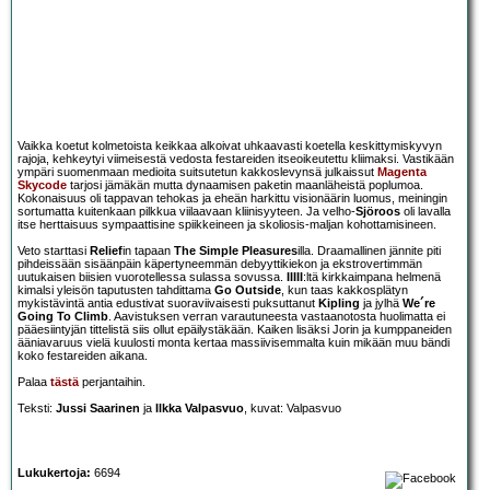
Vaikka koetut kolmetoista keikkaa alkoivat uhkaavasti koetella keskittymiskyvyn
rajoja, kehkeytyi viimeisestä vedosta festareiden itseoikeutettu kliimaksi. Vastikään
ympäri suomenmaan medioita suitsutetun kakkoslevynsä julkaissut
Magenta
Skycode
tarjosi jämäkän mutta dynaamisen paketin maanläheistä poplumoa.
Kokonaisuus oli tappavan tehokas ja eheän harkittu visionäärin luomus, meiningin
sortumatta kuitenkaan pilkkua viilaavaan kliinisyyteen. Ja velho-
Sjöroos
oli lavalla
itse herttaisuus sympaattisine spiikkeineen ja skoliosis-maljan kohottamisineen.
Veto starttasi
Relief
in tapaan
The Simple Pleasures
illa. Draamallinen jännite piti
pihdeissään sisäänpäin käpertyneemmän debyyttikiekon ja ekstrovertimmän
uutukaisen biisien vuorotellessa sulassa sovussa.
IIIII
:ltä kirkkaimpana helmenä
kimalsi yleisön taputusten tahdittama
Go Outside
, kun taas kakkosplätyn
mykistävintä antia edustivat suoraviivaisesti puksuttanut
Kipling
ja jylhä
We´re
Going To Climb
. Aavistuksen verran varautuneesta vastaanotosta huolimatta ei
pääesiintyjän tittelistä siis ollut epäilystäkään. Kaiken lisäksi Jorin ja kumppaneiden
ääniavaruus vielä kuulosti monta kertaa massiivisemmalta kuin mikään muu bändi
koko festareiden aikana.
Palaa
tästä
perjantaihin.
Teksti:
Jussi Saarinen
ja
Ilkka Valpasvuo
, kuvat: Valpasvuo
Lukukertoja:
6694