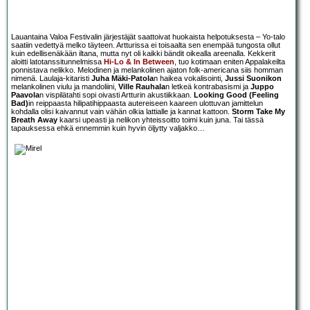
Lauantaina Valoa Festivalin järjestäjät saattoivat huokaista helpotuksesta – Yo-talo
saatiin vedettyä melko täyteen. Artturissa ei toisaalta sen enempää tungosta ollut
kuin edellisenäkään iltana, mutta nyt oli kaikki bändit oikealla areenalla. Kekkerit
aloitti latotanssitunnelmissa
Hi-Lo & In Between
, tuo kotimaan eniten Appalakeilta
ponnistava nelikko. Melodinen ja melankolinen ajaton folk-americana siis homman
nimenä. Laulaja-kitaristi
Juha Mäki-Patola
n haikea vokalisointi,
Jussi Suonikon
melankolinen viulu ja mandoliini,
Ville Rauhala
n letkeä kontrabasismi ja
Juppo
Paavola
n vispilätahti sopi oivasti Artturin akustiikkaan.
Looking Good (Feeling
Bad)
in reippaasta hilipatihippaasta autereiseen kaareen ulottuvan jamittelun
kohdalla olisi kaivannut vain vähän olkia lattialle ja kannat kattoon.
Storm Take My
Breath Away
kaarsi upeasti ja nelikon yhteissoitto toimi kuin juna. Tai tässä
tapauksessa ehkä ennemmin kuin hyvin öljytty valjakko…