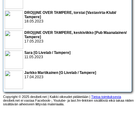
DRO)))NE OVER TAMPERE, torstai [Vastavirta-Klubi/
Tampere]
18.05.2023
DRO)))NE OVER TAMPERE, keskiviikko [Pub Maanalainen/
Tampere]
17.05.2023
Sara [G Livelab / Tampere]
11.05.2023
Jarkko Martikainen [G Livelab / Tampere]
17.04.2023
Copyright © 2025 desibeli.net | Kaikki oikeudet pidätetään |
Tietoa toimituksesta
desibeli.net ei vastaa Facebook-, Youtube- ja last.fm-linkkien sisällöstä eikä takaa niiden
sisältävän aiheeseen liittyvää materiaalia.