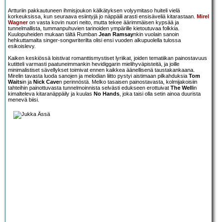
Artturiin pakkautuneen ihmisjoukon kälkätyksen volyymitaso huiteli vielä
korkeuksissa, kun seuraava esiintyjä jo näppäili arasti ensisäveliä kitarastaan.
Mirel
Wagner
on vasta kovin nuori neito, mutta tekee äärimmäisen kypsää ja
tunnelmallista, tummanpuhuvien tarinoiden ympärille kietoutuvaa folkkia.
Kuulopuheiden mukaan tältä Rumban
Jean Ramsay
nkin vuolain sanoin
hehkuttamalta singer-songwriterilta olisi ensi vuoden alkupuolella tulossa
esikoislevy.
Kaiken keskiössä loistivat romanttismystiset lyriikat, joiden tematiikan painostavuus
kutitteli varmasti paatuneimmankin hevidiggarin mielihyväpisteitä, ja joille
minimalistiset sävellykset toimivat ennen kaikkea äänellisenä taustakankaana.
Mirelin tavasta luoda sanojen ja melodian liitto pystyi aistimaan pilkahduksia
Tom
Waits
in ja
Nick Cave
n perinnöstä. Melko tasaisen painostavasta, kolmijakoisiin
tahteihin painottuvasta tunnelmoinnista selvästi edukseen erottuivat
The Well
in
kimalteleva kitaranäppäily ja kuulas
No Hands
, joka taisi olla setin ainoa duurista
menevä biisi.