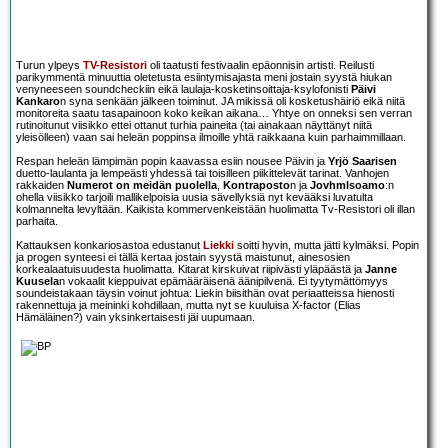
Turun ylpeys
TV-Resistori
oli taatusti festivaalin epäonnisin artisti. Reilusti
parikymmentä minuuttia oletetusta esiintymisajasta meni jostain syystä hiukan
venyneeseen soundcheckiin eikä laulaja-kosketinsoittaja-ksylofonisti
Päivi
Kankaro
n syna senkään jälkeen toiminut. JA mikissä oli kosketushäiriö eikä niitä
monitoreita saatu tasapainoon koko keikan aikana… Yhtye on onneksi sen verran
rutinoitunut viisikko ettei ottanut turhia paineita (tai ainakaan näyttänyt niitä
yleisölleen) vaan sai heleän poppinsa ilmoille yhtä raikkaana kuin parhaimmillaan.
Respan heleän lämpimän popin kaavassa esiin nousee Päivin ja
Yrjö Saarisen
duetto-laulanta ja lempeästi yhdessä tai toisilleen piikittelevät tarinat. Vanhojen
rakkaiden
Numerot on meidän puolella
,
Kontraposto
n ja
Jovhmlsoamo
:n
ohella viisikko tarjoili mallikelpoisia uusia sävellyksiä nyt kevääksi luvatulta
kolmannelta levyltään. Kaikista kommervenkeistään huolimatta Tv-Resistori oli illan
parhaita.
Kattauksen konkariosastoa edustanut
Liekki
soitti hyvin, mutta jätti kylmäksi. Popin
ja progen synteesi ei tällä kertaa jostain syystä maistunut, ainesosien
korkealaatuisuudesta huolimatta. Kitarat kirskuivat riipivästi yläpäästä ja
Janne
Kuusela
n vokaalit kieppuivat epämääräisenä äänipilvenä. Ei tyytymättömyys
soundeistakaan täysin voinut johtua: Liekin biisithän ovat periaatteissa hienosti
rakennettuja ja meininki kohdillaan, mutta nyt se kuuluisa X-factor (Elias
Hämäläinen?) vain yksinkertaisesti jäi uupumaan.