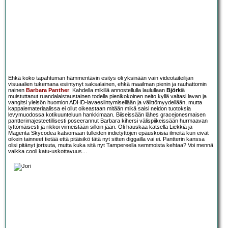
Ehkä koko tapahtuman hämmentävin esitys oli yksinään vain videotaiteilijan
visuaalien tukemana esiintynyt saksalainen, ehkä maailman pienin ja rauhattomin
nainen
Barbara Panther
. Kahdella mikillä annostellulla laulullaan
Björk
iä
muistuttanut ruandalaistaustainen todella pienikokoinen neito kyllä valtasi lavan ja
vangitsi yleisön huomion ADHD-lavaesiintymisellään ja välittömyydellään, mutta
kappalemateriaalissa ei ollut oikeastaan mitään mikä saisi neidon tuotoksia
levymuodossa kotikuunteluun hankkimaan. Biiseissään lähes gracejonesmaisen
pantterimajesteetillisesti poseerannut Barbara kihersi välispiikeissään hurmaavan
tyttömäisesti ja rikkoi viimeistään silloin jään. Oli hauskaa katsella Liekkiä ja
Magenta Skycodea katsomaan tulleiden indietyttöjen epäuskoisia ilmeitä kun eivät
oikein tainneet tietää että pitäisikö tätä nyt sitten diggailla vai ei. Pantterin kanssa
olisi pitänyt jortsuta, mutta kuka sitä nyt Tampereella semmoista kehtaa? Voi mennä
vaikka cooli katu-uskottavuus…