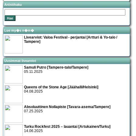
Artistihaku
Lue my�s n�m�
Livearviot:
Valoa Festival
- perjantai [Artturi & Yo-talo /
Tampere]
Uusimmat livearviot
Samuli Putro [Tampere-talo/Tampere]
05.11.2025
Queens of the Stone Age [Jäähalli/Helsinki]
04.08.2025
Absoluuttinen Nollapiste [Tavara-asema/Tampere]
07.25.2025
Turku Rockfest 2025 – lauantai [Artukainen/Turku]
14.06.2025