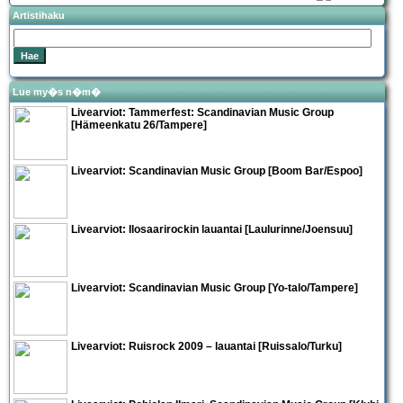
Artistihaku
Lue my�s n�m�
Livearviot: Tammerfest:
Scandinavian Music Group
[Hämeenkatu 26/Tampere]
Livearviot:
Scandinavian Music Group
[Boom Bar/Espoo]
Livearviot: Ilosaarirockin lauantai [Laulurinne/Joensuu]
Livearviot:
Scandinavian Music Group
[Yo-talo/Tampere]
Livearviot:
Ruisrock 2009 – lauantai
[Ruissalo/Turku]