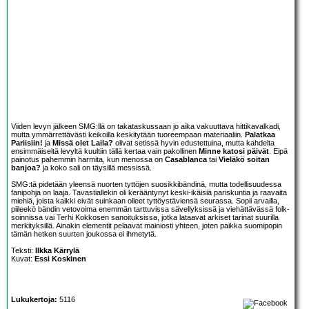
Viiden levyn jälkeen SMG:llä on takataskussaan jo aika vakuuttava hittikavalkadi,
mutta ymmärrettävästi keikoilla keskitytään tuoreempaan materiaaliin.
Palatkaa
Pariisiin!
ja
Missä olet Laila?
olivat setissä hyvin edustettuina, mutta kahdelta
ensimmäiseltä levyltä kuultiin tällä kertaa vain pakollinen
Minne katosi päivät
. Eipä
painotus pahemmin harmita, kun menossa on
Casablanca
tai
Vieläkö soitan
banjoa?
ja koko sali on täysillä messissä.
SMG:tä pidetään yleensä nuorten tyttöjen suosikkibändinä, mutta todellisuudessa
fanipohja on laaja. Tavastiallekin oli kerääntynyt keski-ikäisiä pariskuntia ja raavaita
miehiä, joista kaikki eivät suinkaan olleet tyttöystäviensä seurassa. Sopii arvailla,
piileekö bändin vetovoima enemmän tarttuvissa sävellyksissä ja viehättävässä folk-
soinnissa vai Terhi Kokkosen sanoituksissa, jotka lataavat arkiset tarinat suurilla
merkityksillä. Ainakin elementit pelaavat mainiosti yhteen, joten paikka suomipopin
tämän hetken suurten joukossa ei ihmetytä.
Teksti:
Ilkka Kärrylä
Kuvat:
Essi Koskinen
Lukukertoja:
5116