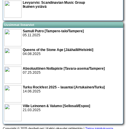
Levyarvio: Scandinavian Music Group
Ikuinen ystävä
Uusimmat livearviot
Samuli Putro [Tampere-talo/Tampere]
05.11.2025
Queens of the Stone Age [Jäähalli/Helsinki]
04.08.2025
Absoluuttinen Nollapiste [Tavara-asema/Tampere]
07.25.2025
Turku Rockfest 2025 – lauantai [Artukainen/Turku]
14.06.2025
Ville Leinonen & Valumo [Sellosali/Espoo]
21.03.2025
Copyright © 2025 desibeli.net | Kaikki oikeudet pidätetään |
Tietoa toimituksesta