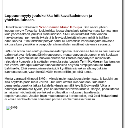
Loppuunmyyty joulukeikka hittikavalkadeineen ja
yhteislauluineen.
Helsinkiläiset rakastavat
Scandinavian Music Group
ia. Sen osoitti jälleen
loppuunmyyty Tavastian joulukeikka, jossa yhteislaulu raikui varmasti komeammin
kuin yhdessäkään joululaulutilaisuudessa. SMG on keikkaillut tänä vuonna
harvakseltaan perheenlisäyksistä ja levytyskiireistä johtuen, mikä lisäsi illan
odotusarvoa. Eikä tarvinnut pettyä: bändi oli Tavastialla vähintään yhtä kovassa
iskussa kuin yleisökin ja osapuolet silminnähden nauttivat toistensa seurasta.
SMG on livenä aina rento ja mukaansatempaava. Kaihoisissa biiseissä olisi aineksia
paljon vakavamielisempäänkin otteeseen, mutta ryppyotsaisuuteen ei ole koskaan
sorruttu. Hyväntuulisuus huokuu akustisella kitaralla näppäillyistä melodioista,
reippaista kompeista ja soittajien olemuksesta. Laulaja
Terhi Kokkosen
karisma on
niin vahva, että spiikkausvastuun voi huoletta sälyttää rumpujen taakse
Antti
Lehtiselle
. Eikä seremoniamestari pidä kynttiläänsä vakan alla myöskään
kannuttaessaan, vaan heittää väliin monsterifillin, jos siltä tuntuu.
Monia varmasti kiinnosti SMG:n viimeisimpien studiosessioiden sato, ja kuultiinhan
siitä näytteitä parin biisin verran. Uutuudet otettiin ilolla vastaan, sillä niiden
perusteella porukka jatkaa kahdella viimeisimmällä levyllä löytyneellä folkia ja
countrya lainailevalla tyylillä, jolle on satanut laareittain kiitosta. Banjoa, pedal steelia
ja haitaria hyödyntävät sovitukset erottuvatkin mukavasti tavallisesta
poppismassasta. Jotakin linjan muuttumisesta kertoo sekin, että
Joel Melasniemi
ei koske sähkökitaraan enää kuin parissa vanhemmassa biisissä.