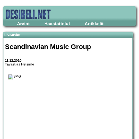
Arviot
Haastattelut
Artikkelit
Livearviot
Scandinavian Music Group
11.12.2010
Tavastia / Helsinki