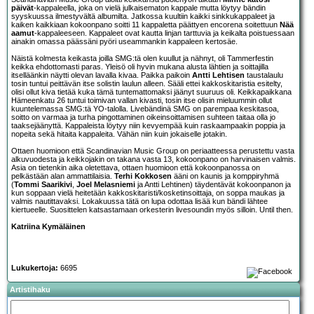
päivät
-kappaleella, joka on vielä julkaisematon kappale mutta löytyy bändin
syyskuussa ilmestyvältä albumilta. Jatkossa kuultiin kaikki sinkkukappaleet ja
kaiken kaikkiaan kokoonpano soitti 11 kappaletta päättyen encorena soitettuun
Nää
aamut
-kappaleeseen. Kappaleet ovat kautta linjan tarttuvia ja keikalta poistuessaan
ainakin omassa päässäni pyöri useammankin kappaleen kertosäe.
Näistä kolmesta keikasta joilla SMG:tä olen kuullut ja nähnyt, oli Tammerfestin
keikka ehdottomasti paras. Yleisö oli hyvin mukana alusta lähtien ja soittajilla
itselläänkin näytti olevan lavalla kivaa. Paikka paikoin
Antti Lehtisen
taustalaulu
tosin tuntui peittävän itse solistin laulun alleen. Sääli ettei kakkoskitaristia esitelty,
olisi ollut kiva tietää kuka tämä tuntemattomaksi jäänyt suuruus oli. Keikkapaikkana
Hämeenkatu 26 tuntui toimivan vallan kivasti, tosin itse olisin mieluummin ollut
kuuntelemassa SMG:tä YO-talolla. Livebändinä SMG on parempaa keskitasoa,
soitto on varmaa ja turha pingottaminen oikeinsoittamisen suhteen taitaa olla jo
taaksejäänyttä. Kappaleista löytyy niin kevyempää kuin raskaampaakin poppia ja
nopeita sekä hitaita kappaleita. Vähän niin kuin jokaiselle jotakin.
Ottaen huomioon että Scandinavian Music Group on periaatteessa perustettu vasta
alkuvuodesta ja keikkojakin on takana vasta 13, kokoonpano on harvinaisen valmis.
Asia on tietenkin aika oletettava, ottaen huomioon että kokoonpanossa on
pelkästään alan ammattilaisia.
Terhi Kokkosen
ääni on kaunis ja komppiryhmä
(
Tommi Saarikivi
,
Joel Melasniemi
ja Antti Lehtinen) täydentävät kokoonpanon ja
kun soppaan vielä heitetään kakkoskitaristi/kosketinsoittaja, on soppa maukas ja
valmis nautittavaksi. Lokakuussa tätä on lupa odottaa lisää kun bändi lähtee
kiertueelle. Suosittelen katsastamaan orkesterin livesoundin myös silloin. Until then.
Katriina Kymäläinen
Lukukertoja:
6695
Artistihaku