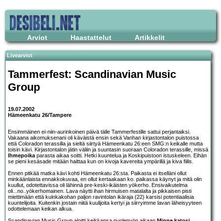
Arviot
Haastattelut
Artikkelit
Livearviot
Tammerfest:
Scandinavian Music
Group
19.07.2002
Hämeenkatu 26/Tampere
Ensimmäinen ei-niin-aurinkoinen päivä tälle Tammerfestille sattui perjantaiksi.
Vakaana aikomuksenani oli käväistä ensin sekä Vanhan kirjastontalon puistossa
että Coloradon terassilla ja sieltä siirtyä Hämeenkatu 26:een SMG:n keikalle mutta
toisin kävi. Kirjastontalon jätin väliin ja suuntasin suoraan Coloradon terassille, missä
Ihmepoika
parasta aikaa soitti. Hetki kuuntelua ja Koskipuistoon istuskeleen. Eihän
se pieni kesäsade mitään haittaa kun on kivoja kavereita ympärillä ja kiva fiilis.
Ennen pitkää matka kävi kohti Hämeenkatu 26:sta. Paikasta ei itselläni ollut
minkäänlaista ennakkokuvaa, en ollut kertaakaan ko. paikassa käynyt ja mitä olin
kuullut, odotettavissa oli lähinnä pre-keski-ikäisten yökerho. Ensivaikutelma
oli...no..yökerhomainen. Lava näytti ihan hirmuisen matalalta ja pikkaisen pisti
miettimään että kuinkakohan paljon ravintolan ikäraja (22) karsisi potentiaalisia
kuuntelijoita. Kuitenkin jostain niitä kuulijoita kertyi ja siirryimme lavan läheisyyteen
odottelemaan keikan alkua.
Scandinavian Music Group aloitti keikkansa puolenyön aikaan
Minne katosi