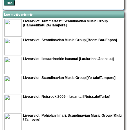
Lue my�s n�m�
Livearviot: Tammerfest:
Scandinavian Music Group
[Hämeenkatu 26/Tampere]
Livearviot:
Scandinavian Music Group
[Boom Bar/Espoo]
Livearviot: Ilosaarirockin lauantai [Laulurinne/Joensuu]
Livearviot:
Scandinavian Music Group
[Yo-talo/Tampere]
Livearviot:
Ruisrock 2009 – lauantai
[Ruissalo/Turku]
Livearviot:
Pohjolan Ilmari
,
Scandinavian Music Group
[Klubi
/ Tampere]