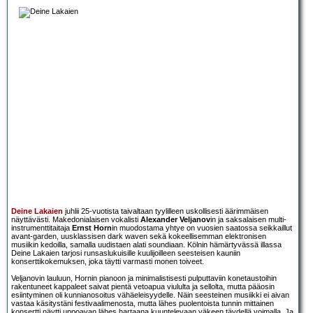
Deine Lakaien
juhlii 25-vuotista taivaltaan tyylilleen uskollisesti äärimmäisen
näyttävästi. Makedonialaisen vokalisti
Alexander Veljanov
in ja saksalaisen multi-
instrumenttitaitaja
Ernst Horn
in muodostama yhtye on vuosien saatossa seikkaillut
avant-garden, uusklassisen dark waven sekä kokeellisemman elektronisen
musiikin kedoilla, samalla uudistaen alati soundiaan. Kölnin hämärtyvässä illassa
Deine Lakaien tarjosi runsaslukuisille kuulijoilleen seesteisen kauniin
konserttikokemuksen, joka täytti varmasti monen toiveet.
Veljanovin lauluun, Hornin pianoon ja minimalistisesti pulputtaviin konetaustoihin
rakentuneet kappaleet saivat pientä vetoapua viululta ja sellolta, mutta pääosin
esiintyminen oli kunnianosoitus vähäeleisyydelle. Näin seesteinen musiikki ei aivan
vastaa käsitystäni festivaalimenosta, mutta lähes puolentoista tunnin mittainen
konsertti näytti uppoavan lähes hartaana kuuntelevaan väkeen täydellä voimalla. Ja