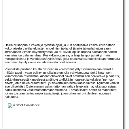
Halliin oli saapunut väkeä jo hyvissä ajoin, ja kun odotusaika kasvoi entisestään
kokonaisella vartilla teknisten ongelmien takia, oli jännite takuulla huipussaan
intronauhan viimein käynnistyessä. Jo 80-luvun lopulla uransa aloittaneen bändin
kannatus on vahvimmillaan Keski-Euroopassa, ja laaja fanipohja näkyi myös
monipuolisessa ja värikkäässä yleisössä, joka osasi vaatia suosikeiltaan normaalia
enemmän hyvityksenä venähtäneestä odotuksesta.
Visuaalista puoltaan kautta historiansa korostanut yhtye ei kuitenkaan arkaillut
millään tavoin, vaan esiintyi tuhdilla itsetunnolla vahvistettuna, sekä ilman sen
kummempaa rekvisiittaa. Ainoat tehokeinot olivat aavistuksen poikkeava puvustus,
sekä viimeisessä kappaleessa nähdyt tyylikkään hopeiset ja kultaiset “perhos-
siivet”, jotka nekin oli toteutettu yksinkertaisen nerokkaalla tavalla. Ryhmän vahvin
ase oli selvästi Ostermannin uskomattoman vahva lavakarisma, joka suorastaan
säteili miehestä vastustamattomana voimana. Tämän lisäksi settiin oli mahdutettu
toinen toistaan tarttuvampia ässäbiisejä, joten orkesteri otti tilanteen nopeasti
haltuunsa.