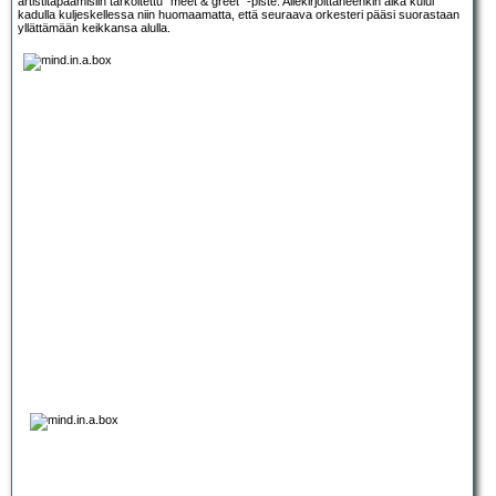
artistitapaamisiin tarkoitettu “meet & greet” -piste. Allekirjoittaneenkin aika kului
kadulla kuljeskellessa niin huomaamatta, että seuraava orkesteri pääsi suorastaan
yllättämään keikkansa alulla.