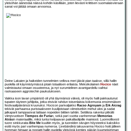
yleisöhän äänestää näissä kohdin käsillään, joten lievästi kriittisen suomalaisvieraan
sanat voi jättää omaan arvoonsa.
Deine Lakaien ja haikeiden tunnelmien vellova meri jäivät pian taakse, sillä hallin
puolella oli käynnistymässä jotain totaalisen erilaista. Meksikolainen
Hocico
näet
valmistautui omaan osuuteensa, ja nyt surumielinen avantgardeilu vaihtui
raskaaseen aggrotechin paukutukseen.
Vaikka ison lavan ympäristö oli yhä täynnänsä väkeä, oli myös halli pakkautunut
tupaten täyteen juhlijoita, jotka etsivät rahdun toisenlaista kokemusta ensimmäisen
festivaalipäivänsä kruunuksi. Hocicon parivaljakko
Racso Agroyam
ja
Erk Aicrag
tekivät parhaansa puristaakseen kuulijoistaan viimeisetkin mehut ulos ja sadat
jalkaparit tamppasivat lattiaan nopeiden biittien tahtiin. Settilista rakentui pitkälti
viimevuotisen
Tiempos de Furia
n, sekä pari vuotta vanhemman
Memorias
Atrás
in materiaalille, mikä tuntui kelpaavan paikallaolijoille mainiosti. Luonnollisesti
tuore sinkkuraita
Bite Me
kuultiin myös, ja tuoreiden siivujen höysteeksi kaksikko
esitti myös pari vanhempaa numeroa. Livebändinä takuuvarma Hocico hoiti jälleen
homman himaan ja nostatti hallin puolella yleisöstä kenties päivän kuumeisimman