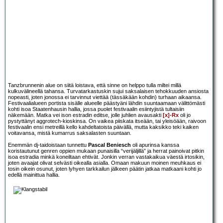
Tanzbrunnenin alue on siitä loistava, että sinne on helppo tulla miltei millä
kulkuvälineellä tahansa. Turvatarkastuskin sujui saksalaisen tehokkuuden ansiosta
nopeasti, joten jonossa ei tarvinnut viettää (tässäkään kohdin) turhaan aikaansa.
Festivaalialueen portista sisälle alueelle päästyäni lähdin suuntaamaan välittömästi
kohti isoa Staatenhausin hallia, jossa puolet festivaalin esiintyjistä tultaisiin
näkemään. Matka vei ison estradin editse, jolle juhlien avausakti
[x]-Rx
oli jo
pystyttänyt aggrotech-kioskinsa. On vaikea piiskata itseään, tai yleisöään, raivoon
festivaalin ensi metreillä kello kahdeltatoista päivällä, mutta kaksikko teki kaiken
voitavansa, mistä kumarrus saksalasten suuntaan.
Enemmän dj-taidoistaan tunnettu
Pascal Beniesch
oli apurinsa kanssa
koristautunut genren oppien mukaan punaisilla “verijäljillä” ja herrat painoivat pitkin
isoa estradia minkä koneiltaan ehtivät. Jonkin verran vastakaikua väestä irtosikin,
joten avaajat olivat selvästi oikealla asialla. Omaan makuun moinen meuhkaus ei
tosin oikein osunut, joten lyhyen tarkkailun jälkeen päätin jatkaa matkaani kohti jo
edellä mainittua hallia.