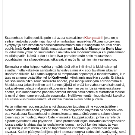
Staatenhaus-hallin puolella pelin sai avata saksalainen
Klangstabil
, joka on jo
seitsemäntoista vuoden ajan luonut omanlaistaan musiikkia. Alkujaan projektina
syntynyt ja siitä hitaasti oikeaksi bändiksi muotoutunut Klangstabil seurasi ensin
oppi-isänsä
Kraftwerk
in jälkiä, mutta sittemmin
Maurizio Blanco
n ja
Boris May
n
muodostama yhtye on suuntautunut aavistuksen modernimman ja kaupallisemman
musiikin pariin. Nämä uudet tuulet tulivat parhaiten esiin setin muutamissa
popahtavimmissa kappaleissa, jotka saivat myös lämpimimmän vastaanoton.
Soittoaika ei ollut helppo, vaikka ympäristönä olikin intiimimpi ja klubimaisempi
sisätila, mutta kaksikon äänitaidetta lähestyvä musiikki sopi tavallaan alkavan
iltapäivän fiiliksiin. Muutama kappale oli tempoltaan nopeampi ja tanssittavampi, kun
taas osa numeroista lähenteli jo
Kraftwerk
in viitoittamia musiikin suuntia. Eräässä
biisissä luotiin pitkä soolo säröisellä äänellä, jota manipuloitiin yhä säröisämmäksi.
Muokkausta jatkettiin siihen asti kunnes jäljellä oli enää korviahuumava kaikuseinä,
jonka jälkeen palattiin takaisin alkuperäisen teeman pariin. Lisää väriä esitykseen
saatiin, kun koneosastoa pääosin hoitanut Blanco astui hetkeksi mikrofonin taakse
ja esitti yhden numeron osittain espanjaksi. Neljäkymmentä minuuttia kului kaksikon
seurassa kuin huomaamatta, eli erittäin toimiva avaus hallin puolella.
Vartin mittainen roudaustauko antoi tilaisuuden tutustua viime vuodesta jälleen
hieman muuttuneeseen ympäristöön. Festivaaliylieisön käytössä oli edelleen vain
osa valtaisasta Staatenhausin rakennuksesta, mutta tänä vuonna rakennuksen
toinen siipi oli muutettu Amphi Café –nimiseksi kauppakaduksi, jonka varrelle oli
sijoitettu yli tuhat tuolia pöytineen. Tämä promenadi tarjosi kaivatun levähdyspaikan,
jossa saattoi istahtaa alas ja juoda jonkin juoman, syödä kenties jotain, tai vain
kuljeskella ja osteskella kaikkea tapahtumaan enemmän ja vähemmän liittyvää
tavaraa. Kadun päädyssä oli jopa pieni teemaan sopiva taidevalokuvanäyttely, sekä