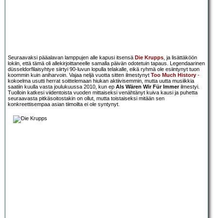
Seuraavaksi pääalavan lamppujen alle kapusi itsensä
Die Krupps
, ja lisättäköön
lokiin, että tämä oli allekirjoittaneelle samalla päivän odotetuin tapaus. Legendaarinen
düsseldorfilaisyhtye siirtyi 90-luvun lopulla telakalle, eikä ryhmä ole esiintynyt tuon
koommin kuin aniharvoin. Vajaa neljä vuotta sitten ilmestynyt
Too Much History
-
kokoelma usutti herrat soittelemaan hiukan aktiivisemmin, mutta uutta musiikkia
saatiin kuulla vasta joulukuussa 2010, kun ep
Als Wären Wir Für Immer
ilmestyi.
Tuolloin katkesi viidentoista vuoden mittaiseksi venähtänyt kuiva kausi ja puhetta
seuraavasta pitkäsoitostakin on ollut, mutta toistaiseksi mitään sen
konkreettisempaa asian tiimoilta ei ole syntynyt.