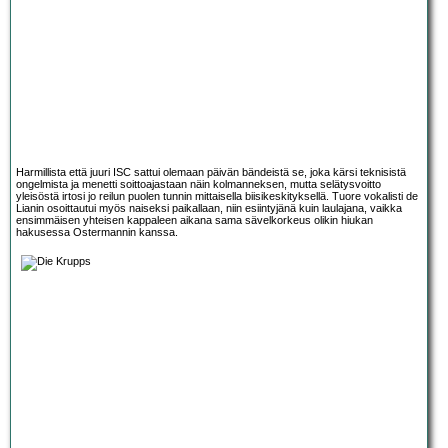
Harmillista että juuri ISC sattui olemaan päivän bändeistä se, joka kärsi teknisistä
ongelmista ja menetti soittoajastaan näin kolmanneksen, mutta selätysvoitto
yleisöstä irtosi jo reilun puolen tunnin mittaisella biisikeskityksellä. Tuore vokalisti de
Lianin osoittautui myös naiseksi paikallaan, niin esiintyjänä kuin laulajana, vaikka
ensimmäisen yhteisen kappaleen aikana sama sävelkorkeus olikin hiukan
hakusessa Ostermannin kanssa.