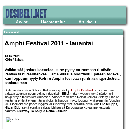
Arviot
Haastattelut
Artikkelit
Livearviot
Amphi Festival 2011
- lauantai
16.07.2011
Köln / Saksa
Vaikka sää joskus koettelee, ei se pysty murtamaan riittävän
vahvaa festivaalihenkeä. Tämä viisaus osoittautui jälleen todeksi,
kun loppuunmyyty Kölnin Amphi festivaali juhli avantgardistisia
sankareitaan.
Seitsemättä kertaa Saksan Kölnissä järjestetty
Amphi Festival
on saavuttanut
vakaan aseman goottirockin, industrialin, EBM:n, dark waven, sekä näiden eri
lähigenrejen fanien keskuudessa. Vuodesta toiseen Reinin varrella vietetty juhla on
kerännyt entistä enemmän juhlijoita, ja liput on myyty loppuun yhä aiemmin. Vuoden
2011 kierroksella pääesiintyjiksi oli kiinnitetty mm. sellaisia nimiä kuin
Die Krupps
,
Nitzer Ebb
, sekä etenkin saksankielisessä Euroopassa kovaa menestystä
nauttivat
Subway To Sally
ja
Deine Lakaien
.