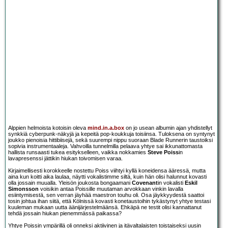
Alppien helmoista kotoisin oleva
mind.in.a.box
on jo usean albumin ajan yhdistellyt
synkkiä cyberpunk-näkyjä ja kepeitä pop-koukkuja toisiinsa. Tuloksena on syntynyt
joukko pienoisia hittibiisejä, sekä suurempi nippu suoraan Blade Runnerin taustoiksi
sopivia instrumentaaleja. Vahvoilla tunnelmilla pelaava yhtye sai ikkunattomasta
hallista runsaasti tukea esitykselleen, vaikka nokkamies
Steve Poiss
in
lavapresenssi jättikin hiukan toivomisen varaa.
Kirjaimellisesti korokkeelle nostettu Poiss viihtyi kyllä koneidensa ääressä, mutta
aina kun koitti aika laulaa, näytti vokalistimme siltä, kuin hän olisi halunnut kovasti
olla jossain muualla. Yleisön joukosta bongaamani
Covenant
in vokalisti
Eskil
Simonsson
voisikin antaa Poissille muutaman arvokkaan vinkin lavalla
esiintymisestä, sen verran jäyhää maestron touhu oli. Osa jäykkyydestä saattoi
tosin johtua ihan siitä, että Kölnissä kovasti konetaustoihin tykästynyt yhtye testasi
kuuleman mukaan uutta äänijärjestelmäänsä. Ehkäpä ne testit olisi kannattanut
tehdä jossain hiukan pienemmässä paikassa?
Yhtye Poissin ympärillä oli onneksi aktiivinen ja itävaltalaisten toistaiseksi uusin