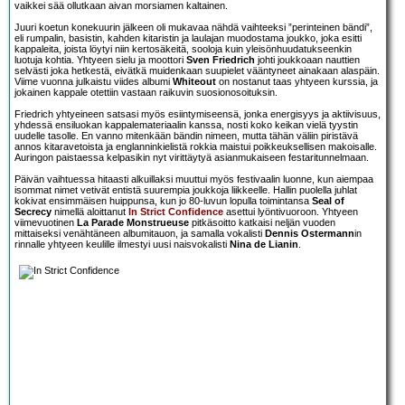
vaikkei sää ollutkaan aivan morsiamen kaltainen.
Juuri koetun konekuurin jälkeen oli mukavaa nähdä vaihteeksi ”perinteinen bändi”,
eli rumpalin, basistin, kahden kitaristin ja laulajan muodostama joukko, joka esitti
kappaleita, joista löytyi niin kertosäkeitä, sooloja kuin yleisönhuudatukseenkin
luotuja kohtia. Yhtyeen sielu ja moottori
Sven Friedrich
johti joukkoaan nauttien
selvästi joka hetkestä, eivätkä muidenkaan suupielet vääntyneet ainakaan alaspäin.
Viime vuonna julkaistu viides albumi
Whiteout
on nostanut taas yhtyeen kurssia, ja
jokainen kappale otettiin vastaan raikuvin suosionosoituksin.
Friedrich yhtyeineen satsasi myös esiintymiseensä, jonka energisyys ja aktiivisuus,
yhdessä ensiluokan kappalemateriaalin kanssa, nosti koko keikan vielä tyystin
uudelle tasolle. En vanno mitenkään bändin nimeen, mutta tähän väliin piristävä
annos kitaravetoista ja englanninkielistä rokkia maistui poikkeuksellisen makoisalle.
Auringon paistaessa kelpasikin nyt virittäytyä asianmukaiseen festaritunnelmaan.
Päivän vaihtuessa hitaasti alkuillaksi muuttui myös festivaalin luonne, kun aiempaa
isommat nimet vetivät entistä suurempia joukkoja liikkeelle. Hallin puolella juhlat
kokivat ensimmäisen huippunsa, kun jo 80-luvun lopulla toimintansa
Seal of
Secrecy
nimellä aloittanut
In Strict Confidence
asettui lyöntivuoroon. Yhtyeen
viimevuotinen
La Parade Monstrueuse
pitkäsoitto katkaisi neljän vuoden
mittaiseksi venähtäneen albumitauon, ja samalla vokalisti
Dennis Ostermann
in
rinnalle yhtyeen keulille ilmestyi uusi naisvokalisti
Nina de Lianin
.