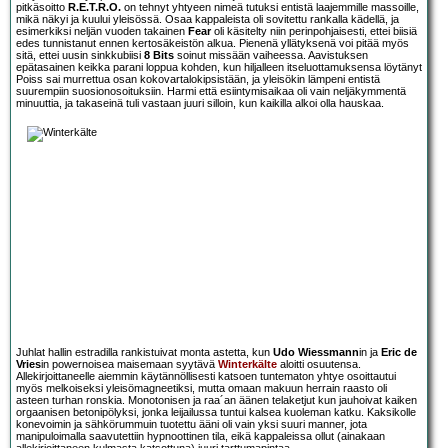
pitkäsoitto
R.E.T.R.O.
on tehnyt yhtyeen nimeä tutuksi entistä laajemmille massoille,
mikä näkyi ja kuului yleisössä. Osaa kappaleista oli sovitettu rankalla kädellä, ja
esimerkiksi neljän vuoden takainen
Fear
oli käsitelty niin perinpohjaisesti, ettei biisiä
edes tunnistanut ennen kertosäkeistön alkua. Pienenä yllätyksenä voi pitää myös
sitä, ettei uusin sinkkubiisi
8 Bits
soinut missään vaiheessa. Aavistuksen
epätasainen keikka parani loppua kohden, kun hiljalleen itseluottamuksensa löytänyt
Poiss sai murrettua osan kokovartalokipsistään, ja yleisökin lämpeni entistä
suurempiin suosionosoituksiin. Harmi että esiintymisaikaa oli vain neljäkymmentä
minuuttia, ja takaseinä tuli vastaan juuri silloin, kun kaikilla alkoi olla hauskaa.
Juhlat hallin estradilla rankistuivat monta astetta, kun
Udo Wiessmann
in ja
Eric de
Vries
in powernoisea maisemaan syytävä
Winterkälte
aloitti osuutensa.
Allekirjoittaneelle aiemmin käytännöllisesti katsoen tuntematon yhtye osoittautui
myös melkoiseksi yleisömagneetiksi, mutta omaan makuun herrain raasto oli
asteen turhan ronskia. Monotonisen ja raa´an äänen telaketjut kun jauhoivat kaiken
orgaanisen betonipölyksi, jonka leijailussa tuntui kalsea kuoleman katku. Kaksikolle
konevoimin ja sähkörummuin tuotettu ääni oli vain yksi suuri manner, jota
manipuloimalla saavutettiin hypnoottinen tila, eikä kappaleissa ollut (ainakaan