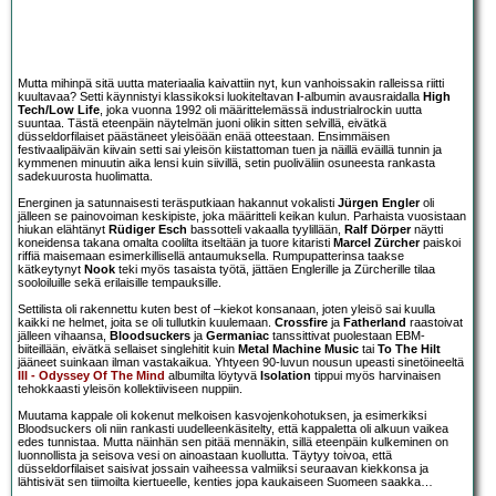
Mutta mihinpä sitä uutta materiaalia kaivattiin nyt, kun vanhoissakin ralleissa riitti
kuultavaa? Setti käynnistyi klassikoksi luokiteltavan
I
-albumin avausraidalla
High
Tech/Low Life
, joka vuonna 1992 oli määrittelemässä industrialrockin uutta
suuntaa. Tästä eteenpäin näytelmän juoni olikin sitten selvillä, eivätkä
düsseldorfilaiset päästäneet yleisöään enää otteestaan. Ensimmäisen
festivaalipäivän kiivain setti sai yleisön kiistattoman tuen ja näillä eväillä tunnin ja
kymmenen minuutin aika lensi kuin siivillä, setin puoliväliin osuneesta rankasta
sadekuurosta huolimatta.
Energinen ja satunnaisesti teräsputkiaan hakannut vokalisti
Jürgen Engler
oli
jälleen se painovoiman keskipiste, joka määritteli keikan kulun. Parhaista vuosistaan
hiukan elähtänyt
Rüdiger Esch
bassotteli vakaalla tyylillään,
Ralf Dörper
näytti
koneidensa takana omalta coolilta itseltään ja tuore kitaristi
Marcel Zürcher
paiskoi
riffiä maisemaan esimerkillisellä antaumuksella. Rumpupatterinsa taakse
kätkeytynyt
Nook
teki myös tasaista työtä, jättäen Englerille ja Zürcherille tilaa
sooloiluille sekä erilaisille tempauksille.
Settilista oli rakennettu kuten best of –kiekot konsanaan, joten yleisö sai kuulla
kaikki ne helmet, joita se oli tullutkin kuulemaan.
Crossfire
ja
Fatherland
raastoivat
jälleen vihaansa,
Bloodsuckers
ja
Germaniac
tanssittivat puolestaan EBM-
biiteillään, eivätkä sellaiset singlehitit kuin
Metal Machine Music
tai
To The Hilt
jääneet suinkaan ilman vastakaikua. Yhtyeen 90-luvun nousun upeasti sinetöineeltä
III - Odyssey Of The Mind
albumilta löytyvä
Isolation
tippui myös harvinaisen
tehokkaasti yleisön kollektiiviseen nuppiin.
Muutama kappale oli kokenut melkoisen kasvojenkohotuksen, ja esimerkiksi
Bloodsuckers oli niin rankasti uudelleenkäsitelty, että kappaletta oli alkuun vaikea
edes tunnistaa. Mutta näinhän sen pitää mennäkin, sillä eteenpäin kulkeminen on
luonnollista ja seisova vesi on ainoastaan kuollutta. Täytyy toivoa, että
düsseldorfilaiset saisivat jossain vaiheessa valmiiksi seuraavan kiekkonsa ja
lähtisivät sen tiimoilta kiertueelle, kenties jopa kaukaiseen Suomeen saakka…