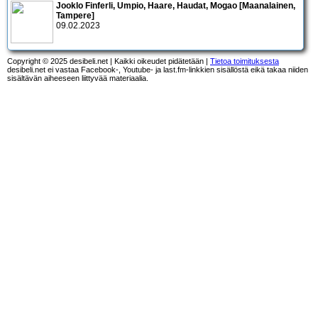
Jooklo Finferli, Umpio, Haare, Haudat, Mogao [Maanalainen,
Tampere]
09.02.2023
Copyright © 2025 desibeli.net | Kaikki oikeudet pidätetään |
Tietoa toimituksesta
desibeli.net ei vastaa Facebook-, Youtube- ja last.fm-linkkien sisällöstä eikä takaa niiden
sisältävän aiheeseen liittyvää materiaalia.