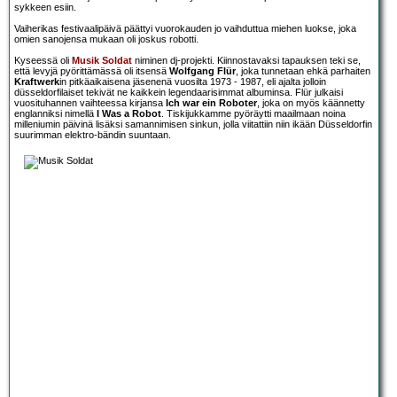
sykkeen esiin.
Vaiherikas festivaalipäivä päättyi vuorokauden jo vaihduttua miehen luokse, joka
omien sanojensa mukaan oli joskus robotti.
Kyseessä oli
Musik Soldat
niminen dj-projekti. Kiinnostavaksi tapauksen teki se,
että levyjä pyörittämässä oli itsensä
Wolfgang Flür
, joka tunnetaan ehkä parhaiten
Kraftwerk
in pitkäaikaisena jäsenenä vuosilta 1973 - 1987, eli ajalta jolloin
düsseldorfilaiset tekivät ne kaikkein legendaarisimmat albuminsa. Flür julkaisi
vuosituhannen vaihteessa kirjansa
Ich war ein Roboter
, joka on myös käännetty
englanniksi nimellä
I Was a Robot
. Tiskijukkamme pyöräytti maailmaan noina
milleniumin päivinä lisäksi samannimisen sinkun, jolla viitattiin niin ikään Düsseldorfin
suurimman elektro-bändin suuntaan.