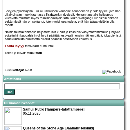
Levyjen pyörittäjänä Flür oli uskollinen vanhoille soundeilleen ja sille tyylille, jota hän
oli aikoinaan muokkaamassa Kraftwerkin riveissä. Herran taustalle heijastettu
kuvavirta muistutti myös tasaisin väliajoin siitä, kuka Wolfgang Flür oikein onkaan
sekä missä hän on soittanut, joten voisi jopa todeta, että hän taitaa vieläkin olla
robotti.
Näihin taustakankaalle heijastettuihin kuviin ja kaikkein väsymättömimmille juhlijoille
soitettuihin kappaleisiin oli hyvä päättää festivaalin ensimmäinen päivä, joka pienistä
sadekuuroista huolimatta oli ollut pääosin positiivinen kokemus.
Täältä löytyy
festivaalin sunnuntai.
Teksti ja kuvat:
Mika Roth
Lukukertoja:
6258
Artistihaku
Uusimmat livearviot
Samuli Putro [Tampere-talo/Tampere]
05.11.2025
Queens of the Stone Age [Jäähalli/Helsinki]