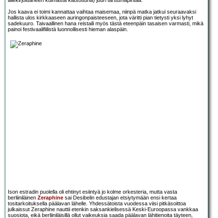
allekirjoittaneen kulmasta katsottuna) juuri tarttumapintaa.
Jos kaava ei toimi kannattaa vaihtaa maisemaa, niinpä matka jatkui seuraavaksi
hallista ulos kirkkaaseen auringonpaisteeseen, jota väritti pian tietysti yksi lyhyt
sadekuuro. Taivaallinen hana reistaili myös tästä eteenpäin tasaisen varmasti, mikä
painoi festivaalifiilistä luonnollisesti hieman alaspäin.
Ison estradin puolella oli ehtinyt esiintyä jo kolme orkesteria, mutta vasta
berliiniläinen
Zeraphine
sai Desibelin edustajan etsiytymään ensi kertaa
tositarkoituksella päälavan lähelle. Yhdessätoista vuodessa viisi pitkäsoittoa
julkaissut Zeraphine nauttii etenkin saksankielisessä Keski-Euroopassa vankkaa
suosiota, eikä berliiniläisillä ollut vaikeuksia saada päälavan lähitienoita täyteen,