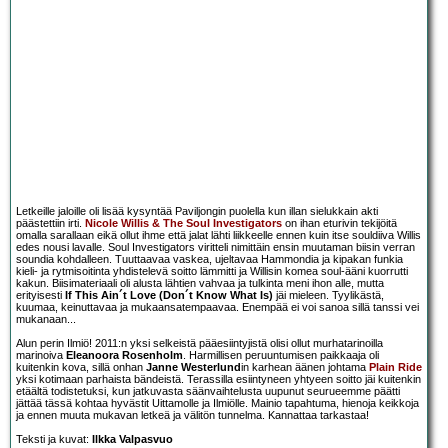
Letkeille jaloille oli lisää kysyntää Paviljongin puolella kun illan sielukkain akti
päästettiin irti.
Nicole Willis & The Soul Investigators
on ihan eturivin tekijöitä
omalla sarallaan eikä ollut ihme että jalat lähti liikkeelle ennen kuin itse souldiiva Willis
edes nousi lavalle. Soul Investigators viritteli nimittäin ensin muutaman biisin verran
soundia kohdalleen. Tuuttaavaa vaskea, ujeltavaa Hammondia ja kipakan funkia
kieli- ja rytmisoitinta yhdistelevä soitto lämmitti ja Willisin komea soul-ääni kuorrutti
kakun. Biisimateriaali oli alusta lähtien vahvaa ja tulkinta meni ihon alle, mutta
erityisesti
If This Ain´t Love (Don´t Know What Is)
jäi mieleen. Tyylikästä,
kuumaa, keinuttavaa ja mukaansatempaavaa. Enempää ei voi sanoa sillä tanssi vei
mukanaan...
Alun perin Ilmiö! 2011:n yksi selkeistä pääesiintyjistä olisi ollut murhatarinoilla
marinoiva
Eleanoora Rosenholm
. Harmillisen peruuntumisen paikkaaja oli
kuitenkin kova, sillä onhan
Janne Westerlund
in karhean äänen johtama
Plain Ride
yksi kotimaan parhaista bändeistä. Terassilla esiintyneen yhtyeen soitto jäi kuitenkin
etäältä todistetuksi, kun jatkuvasta säänvaihtelusta uupunut seurueemme päätti
jättää tässä kohtaa hyvästit Uittamolle ja Ilmiölle. Mainio tapahtuma, hienoja keikkoja
ja ennen muuta mukavan letkeä ja välitön tunnelma. Kannattaa tarkastaa!
Teksti ja kuvat:
Ilkka Valpasvuo