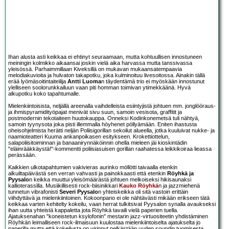
Ihan alusta asti keikkaa ei ehtinyt seuraamaan, mutta kohtuullisen innostuneen
meiningin kolmikko aikaansai joskin vielä aika harvassa mutta tanssivassa
yleisössä. Parhaimmillaan Kiveksillä on mukavan mukaansatempaavia
melodiakuvioita ja hulvaton takapotku, joka kulminoituu livesoitossa. Ainakin tällä
erää lyömäsoitintaiteilija
Antti Luoma
n täydentämä trio ei myöskään innostunut
ylelliseen soolorunkkailuun vaan piti homman toimivan ytimekkäänä. Hyvä
alkupotku koko tapahtumalle.
Mielenkiintoisista, neljällä areenalla vaihdelleista esiintyjistä johtuen mm. jonglööraus-
ja ihmispyramidityöpajat menivät sivu suun, samoin vesisota, graffitit ja
postmodernin tekotaiteen huutokauppa. Onneksi Kodinkonemetsä tuli nähtyä,
samoin tyynysota joka pisti illemmalla höyhenet pöllyämään. Eniten ihastusta
oheisohjelmista herätti neljän Poliisigorillan sekoilut alueella, jotka kuuluivat nukke- ja
naamioteatteri Kuuma ankanpoikasen esitykseen. Krokettiottelun,
salapoliisitoiminnan ja banaanirynnäköinnin ohella mieleen jäi kioskintädin
"eläinrääkkäystä!"-kommentti poliisiasuisen gorillan raahatessa leikkikoiraa lieassa
perässään.
Kaikkien ulkotapahtumien vakivieras aurinko möllötti taivaalla etenkin
alkuiltapäivästä sen verran vahvasti ja painokkaasti että etenkin
Röyhkä ja
Pyysalo
n keikka muuttui yleisömäärästä johtuen melkoiseksi hikisaunaksi
kallioterassilla. Musiikillisesti rock-biisinikkari
Kauko Röyhkä
n ja jazzmiehenä
tunnetun vibrafonisti
Severi Pyysalo
n yhteiskeikka oli sitä vastoin erittäin
viihdyttävä ja mielenkiintoinen. Kokoonpano ei ole nähtävästi mikään erikseen tätä
keikkaa varten kehitelty kokeilu, vaan herrat tulkitsivat Pyysalon synalla avaukseksi
ihan uutta yhteistä kappaletta jota Röyhkä tavaili vielä paperien tuella.
Ajatuksenahan "koneistetun ksylofonin" mestarin jazz-virtuositeetin yhdistäminen
Röyhkän leimalliseen rock-ilmaisuun kuulostaa mielenkiintoiselta ajatukselta jo
paperilla mutta että kokeilusta on virinnyt pelkästään uuden soundin tuomisesta