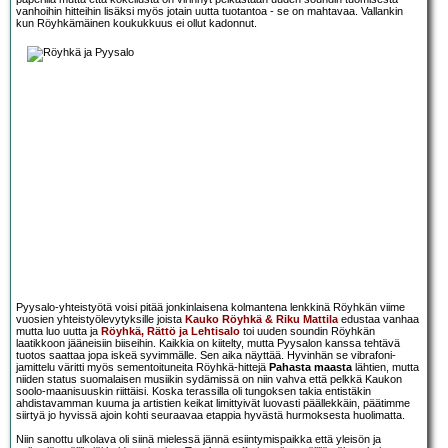
vanhoihin hitteihin lisäksi myös jotain uutta tuotantoa - se on mahtavaa. Vallankin
kun Röyhkämäinen koukukkuus ei ollut kadonnut.
Pyysalo-yhteistyötä voisi pitää jonkinlaisena kolmantena lenkkinä Röyhkän viime
vuosien yhteistyölevytyksille joista
Kauko Röyhkä & Riku Mattila
edustaa vanhaa
mutta luo uutta ja
Röyhkä, Rättö ja Lehtisalo
toi uuden soundin Röyhkän
laatikkoon jääneisiin biiseihin. Kaikkia on kiitelty, mutta Pyysalon kanssa tehtävä
tuotos saattaa jopa iskeä syvimmälle. Sen aika näyttää. Hyvinhän se vibrafoni-
jamittelu väritti myös sementoituneita Röyhkä-hittejä
Pahasta maasta
lähtien, mutta
niiden status suomalaisen musiikin sydämissä on niin vahva että pelkkä Kaukon
soolo-maanisuuskin riittäisi. Koska terassilla oli tungoksen takia entistäkin
ahdistavamman kuuma ja artistien keikat limittyivät luovasti päällekkäin, päätimme
siirtyä jo hyvissä ajoin kohti seuraavaa etappia hyvästä hurmoksesta huolimatta.
Niin sanottu ulkolava oli siinä mielessä jännä esiintymispaikka että yleisön ja