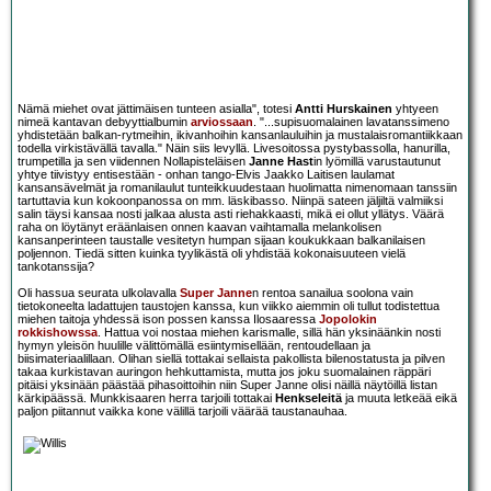
Nämä miehet ovat jättimäisen tunteen asialla", totesi
Antti Hurskainen
yhtyeen
nimeä kantavan debyyttialbumin
arviossaan
. "...supisuomalainen lavatanssimeno
yhdistetään balkan-rytmeihin, ikivanhoihin kansanlauluihin ja mustalaisromantiikkaan
todella virkistävällä tavalla." Näin siis levyllä. Livesoitossa pystybassolla, hanurilla,
trumpetilla ja sen viidennen Nollapisteläisen
Janne Hast
in lyömillä varustautunut
yhtye tiivistyy entisestään - onhan tango-Elvis Jaakko Laitisen laulamat
kansansävelmät ja romanilaulut tunteikkuudestaan huolimatta nimenomaan tanssiin
tartuttavia kun kokoonpanossa on mm. läskibasso. Niinpä sateen jäljiltä valmiiksi
salin täysi kansaa nosti jalkaa alusta asti riehakkaasti, mikä ei ollut yllätys. Väärä
raha on löytänyt eräänlaisen onnen kaavan vaihtamalla melankolisen
kansanperinteen taustalle vesitetyn humpan sijaan koukukkaan balkanilaisen
poljennon. Tiedä sitten kuinka tyylikästä oli yhdistää kokonaisuuteen vielä
tankotanssija?
Oli hassua seurata ulkolavalla
Super Janne
n rentoa sanailua soolona vain
tietokoneelta ladattujen taustojen kanssa, kun viikko aiemmin oli tullut todistettua
miehen taitoja yhdessä ison possen kanssa Ilosaaressa
Jopolokin
rokkishowssa
. Hattua voi nostaa miehen karismalle, sillä hän yksinäänkin nosti
hymyn yleisön huulille välittömällä esiintymisellään, rentoudellaan ja
biisimateriaalillaan. Olihan siellä tottakai sellaista pakollista bilenostatusta ja pilven
takaa kurkistavan auringon hehkuttamista, mutta jos joku suomalainen räppäri
pitäisi yksinään päästää pihasoittoihin niin Super Janne olisi näillä näytöillä listan
kärkipäässä. Munkkisaaren herra tarjoili tottakai
Henkseleitä
ja muuta letkeää eikä
paljon piitannut vaikka kone välillä tarjoili väärää taustanauhaa.