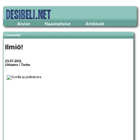
Arviot
Haastattelut
Artikkelit
Livearviot
Ilmiö!
23.07.2011
Uittamo / Turku