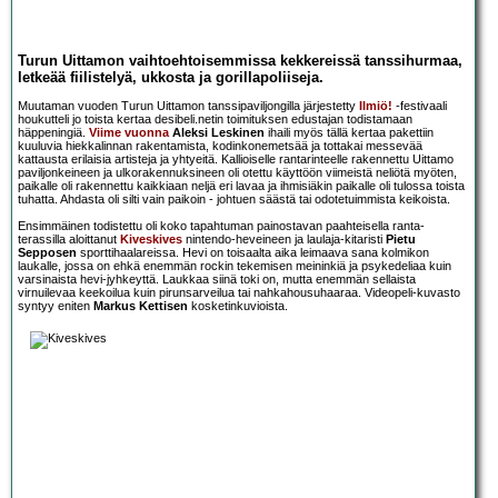
Turun Uittamon vaihtoehtoisemmissa kekkereissä tanssihurmaa,
letkeää fiilistelyä, ukkosta ja gorillapoliiseja.
Muutaman vuoden Turun Uittamon tanssipaviljongilla järjestetty
Ilmiö!
-festivaali
houkutteli jo toista kertaa desibeli.netin toimituksen edustajan todistamaan
häppeningiä.
Viime vuonna
Aleksi Leskinen
ihaili myös tällä kertaa pakettiin
kuuluvia hiekkalinnan rakentamista, kodinkonemetsää ja tottakai messevää
kattausta erilaisia artisteja ja yhtyeitä. Kallioiselle rantarinteelle rakennettu Uittamo
paviljonkeineen ja ulkorakennuksineen oli otettu käyttöön viimeistä neliötä myöten,
paikalle oli rakennettu kaikkiaan neljä eri lavaa ja ihmisiäkin paikalle oli tulossa toista
tuhatta. Ahdasta oli silti vain paikoin - johtuen säästä tai odotetuimmista keikoista.
Ensimmäinen todistettu oli koko tapahtuman painostavan paahteisella ranta-
terassilla aloittanut
Kiveskives
nintendo-heveineen ja laulaja-kitaristi
Pietu
Sepposen
sporttihaalareissa. Hevi on toisaalta aika leimaava sana kolmikon
laukalle, jossa on ehkä enemmän rockin tekemisen meininkiä ja psykedeliaa kuin
varsinaista hevi-jyhkeyttä. Laukkaa siinä toki on, mutta enemmän sellaista
virnuilevaa keekoilua kuin pirunsarveilua tai nahkahousuhaaraa. Videopeli-kuvasto
syntyy eniten
Markus Kettisen
kosketinkuvioista.