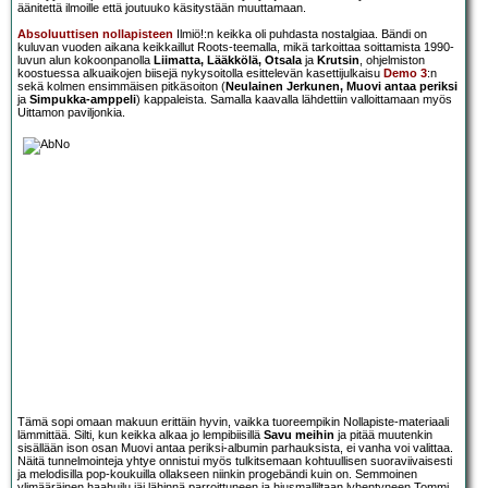
äänitettä ilmoille että joutuuko käsitystään muuttamaan.
Absoluuttisen nollapisteen
Ilmiö!:n keikka oli puhdasta nostalgiaa. Bändi on
kuluvan vuoden aikana keikkaillut Roots-teemalla, mikä tarkoittaa soittamista 1990-
luvun alun kokoonpanolla
Liimatta, Lääkkölä, Otsala
ja
Krutsin
, ohjelmiston
koostuessa alkuaikojen biisejä nykysoitolla esittelevän kasettijulkaisu
Demo 3
:n
sekä kolmen ensimmäisen pitkäsoiton (
Neulainen Jerkunen, Muovi antaa periksi
ja
Simpukka-amppeli
) kappaleista. Samalla kaavalla lähdettiin valloittamaan myös
Uittamon paviljonkia.
Tämä sopi omaan makuun erittäin hyvin, vaikka tuoreempikin Nollapiste-materiaali
lämmittää. Silti, kun keikka alkaa jo lempibiisillä
Savu meihin
ja pitää muutenkin
sisällään ison osan Muovi antaa periksi-albumin parhauksista, ei vanha voi valittaa.
Näitä tunnelmointeja yhtye onnistui myös tulkitsemaan kohtuullisen suoraviivaisesti
ja melodisilla pop-koukuilla ollakseen niinkin progebändi kuin on. Semmoinen
ylimääräinen haahuilu jäi lähinnä parroittuneen ja hiusmalliltaan lyhentyneen Tommi