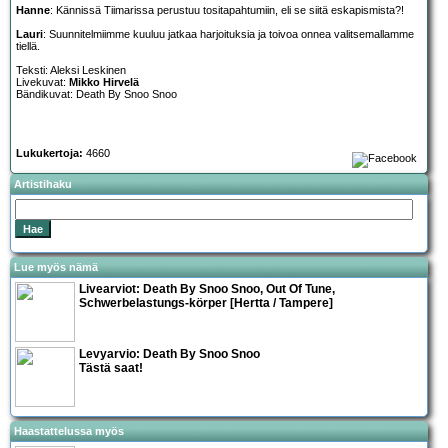
Hanne
: Kännissä Tiimarissa perustuu tositapahtumiin, eli se siitä eskapismista?!
Lauri
: Suunnitelmiimme kuuluu jatkaa harjoituksia ja toivoa onnea valitsemallamme
tiellä.
Teksti: Aleksi Leskinen
Livekuvat:
Mikko Hirvelä
Bändikuvat: Death By Snoo Snoo
Lukukertoja:
4660
Artistihaku
Lue myös nämä
Livearviot:
Death By Snoo Snoo, Out Of Tune,
Schwerbelastungs-körper
[Hertta / Tampere]
Levyarvio: Death By Snoo Snoo
Tästä saat!
Haastattelussa myös