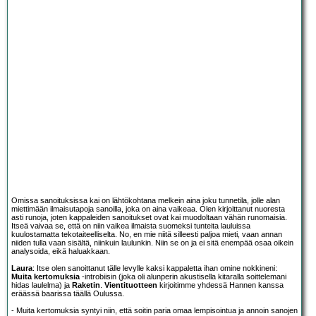
Omissa sanoituksissa kai on lähtökohtana melkein aina joku tunnetila, jolle alan
miettimään ilmaisutapoja sanoilla, joka on aina vaikeaa. Olen kirjoittanut nuoresta
asti runoja, joten kappaleiden sanoitukset ovat kai muodoltaan vähän runomaisia.
Itseä vaivaa se, että on niin vaikea ilmaista suomeksi tunteita lauluissa
kuulostamatta tekotaiteelliselta. No, en mie niitä silleesti paljoa mieti, vaan annan
niiden tulla vaan sisältä, niinkuin laulunkin. Niin se on ja ei sitä enempää osaa oikein
analysoida, eikä haluakkaan.
Laura
: Itse olen sanoittanut tälle levylle kaksi kappaletta ihan omine nokkineni:
Muita kertomuksia
-introbiisin (joka oli alunperin akustisella kitaralla soittelemani
hidas laulelma) ja
Raketin
.
Vientituotteen
kirjoitimme yhdessä Hannen kanssa
eräässä baarissa täällä Oulussa.
- Muita kertomuksia syntyi niin, että soitin paria omaa lempisointua ja annoin sanojen