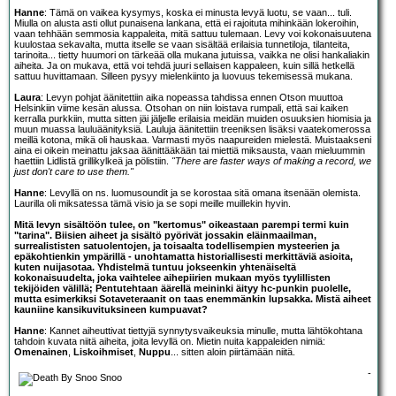
Hanne
: Tämä on vaikea kysymys, koska ei minusta levyä luotu, se vaan... tuli.
Miulla on alusta asti ollut punaisena lankana, että ei rajoituta mihinkään lokeroihin,
vaan tehhään semmosia kappaleita, mitä sattuu tulemaan. Levy voi kokonaisuutena
kuulostaa sekavalta, mutta itselle se vaan sisältää erilaisia tunnetiloja, tilanteita,
tarinoita... tietty huumori on tärkeää olla mukana jutuissa, vaikka ne olisi hankaliakin
aiheita. Ja on mukava, että voi tehdä juuri sellaisen kappaleen, kuin sillä hetkellä
sattuu huvittamaan. Silleen pysyy mielenkiinto ja luovuus tekemisessä mukana.
Laura
: Levyn pohjat äänitettiin aika nopeassa tahdissa ennen Otson muuttoa
Helsinkiin viime kesän alussa. Otsohan on niin loistava rumpali, että sai kaiken
kerralla purkkiin, mutta sitten jäi jäljelle erilaisia meidän muiden osuuksien hiomisia ja
muun muassa lauluäänityksiä. Lauluja äänitettiin treeniksen lisäksi vaatekomerossa
meillä kotona, mikä oli hauskaa. Varmasti myös naapureiden mielestä. Muistaakseni
aina ei oikein meinattu jaksaa äänittääkään tai miettiä miksausta, vaan mieluummin
haettiin Lidlistä grillikylkeä ja pölistiin.
"There are faster ways of making a record, we
just don't care to use them."
Hanne
: Levyllä on ns. luomusoundit ja se korostaa sitä omana itsenään olemista.
Laurilla oli miksatessa tämä visio ja se sopi meille muillekin hyvin.
Mitä levyn sisältöön tulee, on "kertomus" oikeastaan parempi termi kuin
"tarina". Biisien aiheet ja sisältö pyörivät jossakin eläinmaailman,
surrealististen satuolentojen, ja toisaalta todellisempien mysteerien ja
epäkohtienkin ympärillä - unohtamatta historiallisesti merkittäviä asioita,
kuten nuijasotaa. Yhdistelmä tuntuu jokseenkin yhtenäiseltä
kokonaisuudelta, joka vaihtelee aihepiirien mukaan myös tyylillisten
tekijöiden välillä;
Pentutehtaan
äärellä meininki äityy hc-punkin puolelle,
mutta esimerkiksi
Sotaveteraanit
on taas enemmänkin lupsakka. Mistä aiheet
kauniine kansikuvituksineen kumpuavat?
Hanne
: Kannet aiheuttivat tiettyjä synnytysvaikeuksia minulle, mutta lähtökohtana
tahdoin kuvata niitä aiheita, joita levyllä on. Mietin nuita kappaleiden nimiä:
Omenainen
,
Liskoihmiset
,
Nuppu
... sitten aloin piirtämään niitä.
-