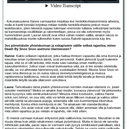
- Kokonaisuutena Hanne varmaankin kirjoittaa itse henkilökohtaisemmista aiheista,
mulla ei kantti kestäisi kirjoittaa mitään todella henkilökohtaista jonkun muun
laulettavaksi, joten biiseistä tuppaa tulemaan enemmän tollaisia selkeämpiä tarinoita
tai kannanottoja sisällöltään ja rakenteeltaan, joissa voi olla selvemmin myös
humoristinen puoli. Lauran tekstit ovat ehkä vähän noiden väliltä, ainakin niissä on
mahdollisuuksia moniin tulkintoihin kuten tuosta Raketti-tapauksesta käy ilmi.
Jos piirrettäisiin yhteiskunnan ja eskapismin välille selkeä rajaviiva, miten
Death By Snoo Snoo asettuisi tilanteeseen?
Hanne
: Kaikki sellaiset rajoitukset, jotka haittaa ihmisen vapautta olla oma itsensä ja
toteuttaa oman sydämensä ääntä, ovat perseestä. Kaikki järkevät tyypit kuitenkin
tajuaa, että se ei silti tarkoita, että muita saisi satuttaa oman mielihyvän
saavuttamiseksi. Jotkut vaan voivat loukkaantua siitä, jos ei tee asioita odotetulla
tavalla, se voi aiheutata hämmennystä, suututtaakin ihmisiä. Miusta Snoo Snoo on
vaan oma ittensä ja se on outoa näissä skenetysmeiningeissä ja muissa
rajoittuneissa laatikoissa, missä asiat pitää tehdä tietyllä tavalla ja ittensä pitää
määritellä tietyllä tavalla ollakseen uskottava.
Laura
: Tarkoittaako tämä jotakin yhteiskunnan normien mukaan elämistä vs. jotain
outsider-meininkiä? Meikä on ainakin ihan insider, kovassa ytimessä! Vai johtuneeko
tämä kysymys siitä sienikuvituksesta? Minusta ehkä kuvituskin, vaikka Hanne
onkin sen tehnyt, on osa sitä, että voi tehdä aivan fiiliksen mukaan ja vaikka sitten
piirrellä sieniä tai pissaavia pupuja, antamatta sille sen kummempaa lokeroitua
merkitystä. Koska ehkä merkitystä ei ole. Tai ainakaan niin standardisoitua
merkitystä. Jos asiat voivat vain olla ja saavat olla, niiden annetaan olla ja katsotaan
mitä sitten tapahtuu ja jos mitään ei tapahdu, niin mitä sitten.
- Ei meistä varmaan kukaan erityisesti pidä vallitsevista normeista. Niissähän ei ole
muuta ideaa kuin pitää rahakoneen rattaat pyörimässä. Mutta ei tässä ole tarvetta
mihinkään pakoilla, paras tapa on varmasti vain pysyä sinnikkäästi paikoillaan, eikä
antautua rakenteiden ulossulkevalle vaikutukselle. Sehän se vasta onkin radikaalia,