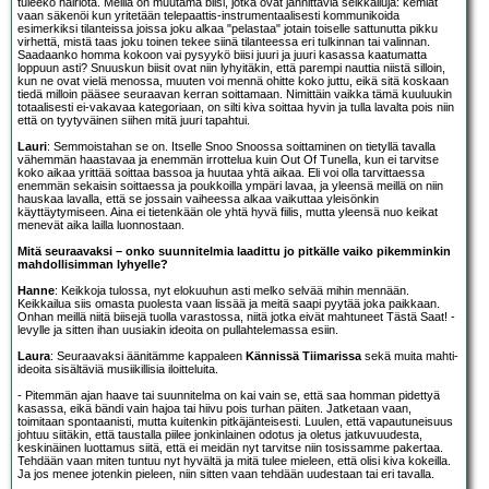
tuleeko häiriötä. Meillä on muutama biisi, jotka ovat jännittäviä seikkailuja: kemiat
vaan säkenöi kun yritetään telepaattis-instrumentaalisesti kommunikoida
esimerkiksi tilanteissa joissa joku alkaa "pelastaa" jotain toiselle sattunutta pikku
virhettä, mistä taas joku toinen tekee siinä tilanteessa eri tulkinnan tai valinnan.
Saadaanko homma kokoon vai pysyykö biisi juuri ja juuri kasassa kaatumatta
loppuun asti? Snuuskun biisit ovat niin lyhyitäkin, että parempi nauttia niistä silloin,
kun ne ovat vielä menossa, muuten voi mennä ohitte koko juttu, eikä sitä koskaan
tiedä milloin pääsee seuraavan kerran soittamaan. Nimittäin vaikka tämä kuuluukin
totaalisesti ei-vakavaa kategoriaan, on silti kiva soittaa hyvin ja tulla lavalta pois niin
että on tyytyväinen siihen mitä juuri tapahtui.
Lauri
: Semmoistahan se on. Itselle Snoo Snoossa soittaminen on tietyllä tavalla
vähemmän haastavaa ja enemmän irrottelua kuin
Out Of Tune
lla, kun ei tarvitse
koko aikaa yrittää soittaa bassoa ja huutaa yhtä aikaa. Eli voi olla tarvittaessa
enemmän sekaisin soittaessa ja poukkoilla ympäri lavaa, ja yleensä meillä on niin
hauskaa lavalla, että se jossain vaiheessa alkaa vaikuttaa yleisönkin
käyttäytymiseen. Aina ei tietenkään ole yhtä hyvä fiilis, mutta yleensä nuo keikat
menevät aika lailla luonnostaan.
Mitä seuraavaksi – onko suunnitelmia laadittu jo pitkälle vaiko pikemminkin
mahdollisimman lyhyelle?
Hanne
: Keikkoja tulossa, nyt elokuuhun asti melko selvää mihin mennään.
Keikkailua siis omasta puolesta vaan lissää ja meitä saapi pyytää joka paikkaan.
Onhan meillä niitä biisejä tuolla varastossa, niitä jotka eivät mahtuneet Tästä Saat! -
levylle ja sitten ihan uusiakin ideoita on pullahtelemassa esiin.
Laura
: Seuraavaksi äänitämme kappaleen
Kännissä Tiimarissa
sekä muita mahti-
ideoita sisältäviä musiikillisia iloitteluita.
- Pitemmän ajan haave tai suunnitelma on kai vain se, että saa homman pidettyä
kasassa, eikä bändi vain hajoa tai hiivu pois turhan päiten. Jatketaan vaan,
toimitaan spontaanisti, mutta kuitenkin pitkäjänteisesti. Luulen, että vapautuneisuus
johtuu siitäkin, että taustalla piilee jonkinlainen odotus ja oletus jatkuvuudesta,
keskinäinen luottamus siitä, että ei meidän nyt tarvitse niin tosissamme pakertaa.
Tehdään vaan miten tuntuu nyt hyvältä ja mitä tulee mieleen, että olisi kiva kokeilla.
Ja jos menee jotenkin pieleen, niin sitten vaan tehdään uudestaan tai eri tavalla.