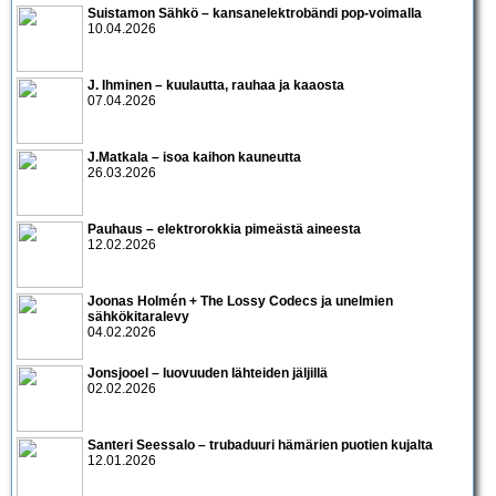
Suistamon Sähkö – kansanelektrobändi pop-voimalla
10.04.2026
J. Ihminen – kuulautta, rauhaa ja kaaosta
07.04.2026
J.Matkala – isoa kaihon kauneutta
26.03.2026
Pauhaus – elektrorokkia pimeästä aineesta
12.02.2026
Joonas Holmén + The Lossy Codecs ja unelmien
sähkökitaralevy
04.02.2026
Jonsjooel – luovuuden lähteiden jäljillä
02.02.2026
Santeri Seessalo – trubaduuri hämärien puotien kujalta
12.01.2026