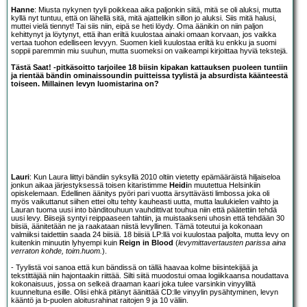
Hanne
: Miusta nykynen tyyli poikkeaa aika paljonkin siitä, mitä se oli aluksi, mutta
kyllä nyt tuntuu, että on lähellä sitä, mitä ajattelikin sillon jo aluksi. Siis mitä halusi,
muttei vielä tiennyt! Tai siis niin, eipä se heti löydy. Oma äänikin on niin paljon
kehittynyt ja löytynyt, että ihan eriltä kuulostaa ainaki omaan korvaan, jos vaikka
vertaa tuohon edelliseen levyyn. Suomen kieli kuulostaa eriltä ku enkku ja suomi
soppii paremmin miu suuhun, mutta suomeksi on vaikeampi kirjoittaa hyviä tekstejä.
Tästä Saat! -pitkäsoitto tarjoilee 18 biisin kipakan kattauksen puoleen tuntiin
ja rientää bändin ominaissoundin puitteissa tyylistä ja absurdista käänteestä
toiseen. Millainen levyn luomistarina on?
Lauri
: Kun Laura liittyi bändiin syksyllä 2010 oltiin vietetty epämääräistä hiljaiseloa
jonkun aikaa järjestyksessä toisen kitaristimme
Heidi
n muutettua Helsinkiin
opiskelemaan. Edellinen äänitys pyöri pari vuotta ärsyttävästi limbossa joka oli
myös vaikuttanut siihen ettei oltu tehty kauheasti uutta, mutta laulukielen vaihto ja
Lauran tuoma uusi into bänditouhuun vauhdittivat touhua niin että päätettiin tehdä
uusi levy. Biisejä syntyi reippaaseen tahtiin, ja muistaakseni uhosin että tehdään 30
biisiä, äänitetään ne ja raakataan niistä levyllinen. Tämä toteutui ja kokonaan
valmiiksi taidettiin saada 24 biisiä. 18 biisiä LP:llä voi kuulostaa paljolta, mutta levy on
kuitenkin minuutin lyhyempi kuin
Reign in Blood
(
levymittavertausten parissa aina
verraton kohde, toim.huom.
).
- Tyylistä voi sanoa että kun bändissä on tällä haavaa kolme biisintekijää ja
tekstittäjää niin hajontaakin riittää. Silti siitä muodostui omaa logiikkaansa noudattava
kokonaisuus, jossa on selkeä draaman kaari joka tulee varsinkin vinyyliltä
kuunneltuna esille. Olisi ehkä pitänyt äänittää CD:lle vinyylin pysähtyminen, levyn
kääntö ja b-puolen aloitusrahinat raitojen 9 ja 10 väliin.