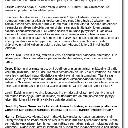
tämä on tuntunut, vaikka onkin vähän pidempi aika mennyt levyjen välillä.
Laura
: Olisinpa ottanut Takkatuvalta vuoden 2011 huhtikuun keikkareissulla
seisovan pöydän, enkä lohiburgeria.
- Itse liityin bändiin joskus elo-syyskuussa 2010 ja heti alkoi tietenkin armoton
treenaus, kun vanhat biisit piti oppia, enkä ole missään bändissä aikaisemmin
soittanut vaan olen sellainen niin kutsuttu makuuhuonekitaristi. Vanhan materiaalin
treenauksen jälkeen alkoikin uusien biisien treenaus ja äänittely, joten omalta
osaltani bänditoiminnan alku oli vähän sellaista mukana pysymistä. Oisin ehkä
kaivannut vähän enemmän aikaa esimerkiksi biiseistä keskustelemiseen ja
kitaraosuuksien mietintään, semmoiseen analyyttisempaan puoleen, mutta ehtiihän
tässä ja matkan varrella oppii. Itse asiassa näin jälkeenpäin huomaa, miten
yllätyshyvin kaikki kuitenkin sujui ja sujuu kun yhdessä ja hyvällä meiningillä
tehdään!
Hanne
: Mieki voisin lisätä, että oisin voinut sanoituksiani hioa vielä enemmän, kun
jälkeenpäin tullee kuunnellessa parempia ideoita mieleen, että miten oisi voinut
sanoa.
Otso
: Eniten on harmittanut se, että edellinen englanninkielinen pitkäsoitto jäi vaille
virallista julkaisua - se tuli siis ulos vain pieninä erikoisuus-kasetti-editioina. Se onkin
kova levy, vaikkakin soundipolitiikka ei ehkä ole niin onnistunut kuin Tästä saat! -
levyllä. Keikkojen suhteen me ollaan mielestäni viimeisen vuoden-parin aikana
kehitytty. Nykyisin meidän toimintavarmuus on keikoilla sitä luokkaa että ei tarvitse
stressailla soiton tason puolesta vaan saa keskittyä pelkästään tykittelemään!
Lauri
: Kaikki on mennyt aika luontevasti ja omalla painollaan, toki ois kiva tehdä
enemmän keikkoja ja uutta musiikkia, mutta tärkeintä on että jatkossakin pystyy
tekemään juttuja kiireettä ja kaikille sopivalla tahdilla.
Death By Snoo Snoo on todistetusti livenä hulvaton, energinen ja yllättävä
varsinkin lainabiisien suhteen. Kuinka itse koette bändin livetoiminnan?
Hanne
: Keikat ovat yleensä tosi mahtavia kokemuksia, nautin laulamisesta niin!
Esiintyminenkin on kivaa, vaikken oikein muualla niin siitä tykkääkään aina. Livenä
se meidän keskinäinen kemia varmaan välittyy parhaiten, että on mukavaa soittaa
yhdessä. Toistan vielä, että laulaminen on huippukivaa ja tanssiminen ja heiluminen!