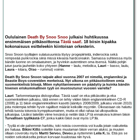
Oululainen
Death By Snoo Snoo
julkaisi huhtikuussa
ensimmäisen pitkäsoittonsa
Tästä saat!
. 18 biisin kipakka
kokonaisuus esitteleekin kiintoisan orkesterin.
Snoo Snoon tyylilajien sulatusuunista löytyy progepiirteitä, indierockia sekä
rempseää punkrockia siinä missä kiivasta hardcoreakin. Samassa suhteessa myös
bändin luonne on omalaatuinen, ja hyvinkin autenttinen oma itsensä. Näiltä pohjin
jutun juurta jauhettiin koko yhtyeen (
Hanne
– laulu, melodica,
Lauri
– basso, laulu,
Laura
– kitara,
Otso
– rummut) voimin.
Death By Snoo Snoon taipale alkoi vuonna 2007 eri nimellä, englanniksi ja
Beastie Boys-covereiden merkeissä. Nyt ulkona on pitkäsoitollinen omia
suomenkielisiä biisejä. Miten nykytilanteeseen on päädytty ja kuinka bändin
hivenen eriskummallinen tyyli on muotoutunut vuosien varrella?
Lauri
: Tarkennetaanpa diskografiaa: Tästä saat! on eka pitkäsoitto ja eka
suomenkielinen julkaisu, tätä ennen on tehty viiden biisin englanninkielinen CD-R
(2008) ja 11 biisin englanninkielinen kasetti (äänitys 2008/2009, julkaisu vissiin 2010)
joita molempia tehtiin hyvin rajalliset määrät keikoille myyntiin. Oikeastaan ois haluttu
tehdä tuosta toisesta kymppituumainen, mutta ei ollut rahaa tai ulkopuolista
julkaisijaa. Lisäksi laitettiin viime kesänä jo nettiin tätä LP:tä ennakoiva kolmen biisin
Turvallisen tyylikästä
-EP, jonka kaikki biisit ovat myös LP:llä.
- Tyyliä ei ole pahemmin harkittu, toki noista covereista voi kuulla jotain vaikutteita
jos haluaa.
Bikini Kill
iä soiteltiin kans muutaman biisin verran aluksi, ja muuten
ollaan coveroitu myös
Martti Servo
a,
Devo
a ja nyttemmin
Leila K.
:ta. Että jos se
noiden sekoitukselta jonkun korvaan kuulostaa niin hyvä.