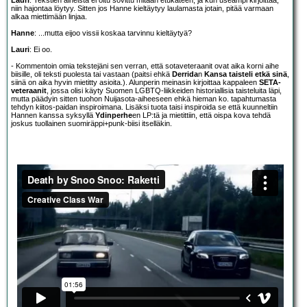
Lauri
: Tekstien aiheista ei oltu sovittu mitään etukäteen, ja kun useampi kirjoittaa,
niin hajontaa löytyy. Sitten jos Hanne kieltäytyy laulamasta jotain, pitää varmaan
alkaa miettimään linjaa.
Hanne
: ...mutta eijoo vissii koskaa tarvinnu kieltäytyä?
Lauri
: Ei oo.
- Kommentoin omia tekstejäni sen verran, että sotaveteraanit ovat aika korni aihe
biisille, oli teksti puolesta tai vastaan (paitsi ehkä
Derrida
n
Kansa taisteli etkä sinä
,
siinä on aika hyvin mietitty asioita.). Alunperin meinasin kirjoittaa kappaleen
SETA-
veteraanit
, jossa olisi käyty Suomen LGBTQ-liikkeiden historiallisia taisteluita läpi,
mutta päädyin sitten tuohon Nuijasota-aiheeseen ehkä hieman ko. tapahtumasta
tehdyn kiitos-paidan inspiroimana. Lisäksi tuota taisi inspiroida se että kuunneltiin
Hannen kanssa syksyllä
Ydinperhe
en LP:tä ja mietittiin, että oispa kova tehdä
joskus tuollainen suomiräppi+punk-biisi itselläkin.