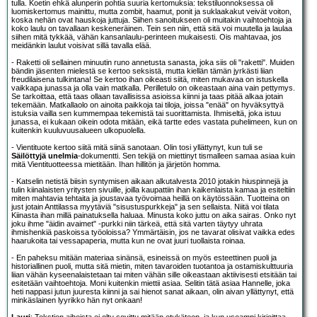
tulla. Koetin ehkä alunperin pohtia suuria kertomuksia: tekstiluonnoksessa oli
luomiskertomus mainittu, mutta zombit, haamut, ponit ja suklaakakut veivät voiton,
koska nehän ovat hauskoja juttuja. Siihen sanoitukseen oli muitakin vaihtoehtoja ja
koko laulu on tavallaan keskeneräinen. Tein sen niin, että sitä voi muutella ja laulaa
siihen mitä tykkää, vähän kansanlaulu-perinteen mukaisesti. Ois mahtavaa, jos
meidänkin laulut voisivat sillä tavalla elää.
- Raketti oli sellainen minuutin runo annetusta sanasta, joka siis oli "raketti". Muiden
bändin jäsenten mielestä se kertoo seksistä, mutta kiellän tämän jyrkästi liian
freudilaisena tulkintana! Se kertoo ihan oikeasti siitä, miten mukavaa on istuskella
vaikkapa junassa ja olla vain matkalla. Perilletulo on oikeastaan aina vain pettymys.
Se tarkoittaa, että taas ollaan tavallisissa asioissa kiinni ja taas pitää alkaa jotain
tekemään. Matkallaolo on ainoita paikkoja tai tiloja, joissa "enää" on hyväksyttyä
istuksia vailla sen kummempaa tekemistä tai suorittamista. Ihmiseltä, joka istuu
junassa, ei kukaan oikein odota mitään, eikä tartte edes vastata puhelimeen, kun on
kuitenkin kuuluvuusalueen ulkopuolella.
- Vientituote kertoo siitä mitä siinä sanotaan. Olin tosi yllättynyt, kun tuli se
Säilöttyjä unelmia
-dokumentti. Sen tekijä on miettinyt tismalleen samaa asiaa kuin
mitä Vientituotteessa mietitään. Ihan hillitön ja järjetön homma.
- Katselin netistä biisin syntymisen aikaan alkutalvesta 2010 jotakin hiuspinnejä ja
tulin kiinalaisten yritysten sivuille, joilla kaupattiin ihan kaikenlaista kamaa ja esiteltiin
miten mahtavia tehtaita ja joustavaa työvoimaa heillä on käytössään. Tuotteina on
just jotain Anttilassa myytäviä "sisustuspurkkeja" ja sen sellaista. Niitä voi tilata
Kiinasta ihan millä painatuksella haluaa. Minusta koko juttu on aika sairas. Onko nyt
joku ihme "äidin avaimet" -purkki niin tärkeä, että sitä varten täytyy uhrata
ihmishenkiä paskoissa työoloissa? Ymmärtäisin, jos ne tavarat olisivat vaikka edes
haarukoita tai vessapaperia, mutta kun ne ovat juuri tuollaista roinaa.
- En paheksu mitään materiaa sinänsä, esineissä on myös esteettinen puoli ja
historiallinen puoli, mutta sitä mietin, miten tavaroiden tuotantoa ja ostamiskulttuuria
liian vähän kyseenalaistetaan tai miten vähän sille oikeastaan aktiivisesti etsitään tai
esitetään vaihtoehtoja. Moni kuitenkin miettii asiaa. Selitin tätä asiaa Hannelle, joka
heti nappasi jutun juuresta kiinni ja sai hienot sanat aikaan, olin aivan yllättynyt, että
minkäslainen lyyrikko hän nyt onkaan!