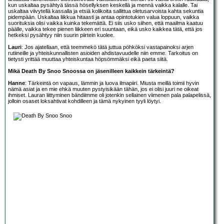
kun uskaltaa pysähtyä tässä hösellyksen keskellä ja mennä vaikka kalalle. Tai
uskaltaa viivytellä kassalla ja etsiä kolikoita sallittua oletusarvoista kahta sekuntia
pidempään. Uskaltaa liikkua hitaasti ja antaa opintotukien valua loppuun, vaikka
suorituksia olisi vaikka kuinka tekemättä. Ei siis usko siihen, että maailma kaatuu
päälle, vaikka tekee pienen liikkeen eri suuntaan, eikä usko kaikkea tätä, että jos
hetkeksi pysähtyy niin suurin piirtein kuolee.
Lauri
: Jos ajatellaan, että teemmekö tätä juttua pöhköksi vastapainoksi arjen
rutiineille ja yhteiskunnallisten asioiden ahdistavuudelle niin emme. Tarkoitus on
tietysti yrittää muuttaa yhteiskuntaa höpsömmäksi eikä paeta siitä.
Mikä Death By Snoo Snoossa on jäsenilleen kaikkein tärkeintä?
Hanne
: Tärkeintä on vapaus, lämmin ja luova ilmapiiri. Miusta meillä toimii hyvin
nämä asiat ja en mie ehkä muuten pystyisikään tähän, jos ei olisi juuri ne oikeat
ihmiset. Lauran liittyminen bändiimme oli jotenkin sellainen viimenen pala palapelissä,
jolloin osaset loksahtivat kohdilleen ja tämä nykyinen tyyli löytyi.