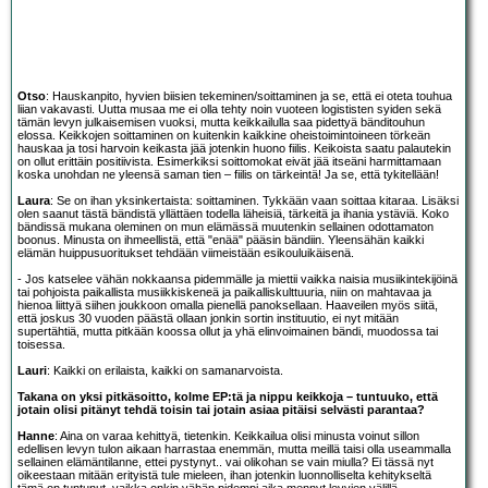
Otso
: Hauskanpito, hyvien biisien tekeminen/soittaminen ja se, että ei oteta touhua
liian vakavasti. Uutta musaa me ei olla tehty noin vuoteen logististen syiden sekä
tämän levyn julkaisemisen vuoksi, mutta keikkailulla saa pidettyä bänditouhun
elossa. Keikkojen soittaminen on kuitenkin kaikkine oheistoimintoineen törkeän
hauskaa ja tosi harvoin keikasta jää jotenkin huono fiilis. Keikoista saatu palautekin
on ollut erittäin positiivista. Esimerkiksi soittomokat eivät jää itseäni harmittamaan
koska unohdan ne yleensä saman tien – fiilis on tärkeintä! Ja se, että tykitellään!
Laura
: Se on ihan yksinkertaista: soittaminen. Tykkään vaan soittaa kitaraa. Lisäksi
olen saanut tästä bändistä yllättäen todella läheisiä, tärkeitä ja ihania ystäviä. Koko
bändissä mukana oleminen on mun elämässä muutenkin sellainen odottamaton
boonus. Minusta on ihmeellistä, että "enää" pääsin bändiin. Yleensähän kaikki
elämän huippusuoritukset tehdään viimeistään esikouluikäisenä.
- Jos katselee vähän nokkaansa pidemmälle ja miettii vaikka naisia musiikintekijöinä
tai pohjoista paikallista musiikkiskeneä ja paikalliskulttuuria, niin on mahtavaa ja
hienoa liittyä siihen joukkoon omalla pienellä panoksellaan. Haaveilen myös siitä,
että joskus 30 vuoden päästä ollaan jonkin sortin instituutio, ei nyt mitään
supertähtiä, mutta pitkään koossa ollut ja yhä elinvoimainen bändi, muodossa tai
toisessa.
Lauri
: Kaikki on erilaista, kaikki on samanarvoista.
Takana on yksi pitkäsoitto, kolme EP:tä ja nippu keikkoja – tuntuuko, että
jotain olisi pitänyt tehdä toisin tai jotain asiaa pitäisi selvästi parantaa?
Hanne
: Aina on varaa kehittyä, tietenkin. Keikkailua olisi minusta voinut sillon
edellisen levyn tulon aikaan harrastaa enemmän, mutta meillä taisi olla useammalla
sellainen elämäntilanne, ettei pystynyt.. vai olikohan se vain miulla? Ei tässä nyt
oikeestaan mitään erityistä tule mieleen, ihan jotenkin luonnolliselta kehitykseltä