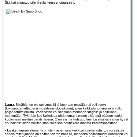
Sitä kai antautuu sille livetilanteessa totaalisesti.
Laura
: Minähän en ole soittanut ikinä koskaan missään tai esiintynyt
(lukuunottamatta paria musaleiriä lukioaikoina), joten keikkailuhommissa on ollut
paljon totuttelemista. Vaan sinne kai sitä vaan mennään stagelle ja soitellaan
menemään. Tykkään itse keikoissa ehdottomasti eniten siitä, että pääsen itsekin
kuulemaan meidän bändin livenä. Olen siis niinkutsuttu fäni. Lisäksi jos sattuu hyvät
soundit niin sitten voi itse ihan fiiliksissä nautiskella omasta kitaransoitostaan.
- Lisäksi vaaran elementti on olennainen osa keikkojen viehätystä. En voi selittää
sanoin miten jännää on soittaa toisten kanssa, meneekö aaltopituudet kohdilleen vai