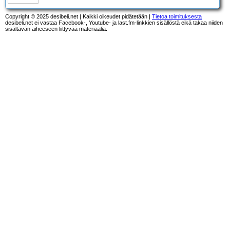
Copyright © 2025 desibeli.net | Kaikki oikeudet pidätetään |
Tietoa toimituksesta
desibeli.net ei vastaa Facebook-, Youtube- ja last.fm-linkkien sisällöstä eikä takaa niiden
sisältävän aiheeseen liittyvää materiaalia.