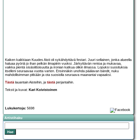
Kaiken kaikkiaan Kuudes Aisti oli sykähdyttävä festari. Juuri sellainen, jonka alueella
haluaa pyöriä jo ihan pelkän ilmapiirin vuoksi. Järkyttävän rentoa ja mukavaa,
vaikka pientä sisäsiittoisuutta ja ironian katkua olikin ilmassa. Lopuksi suosituksia
itselleni seuraavaa vuotta varten. Ensinnäkin unohda päälavan bändit, nuku
mahdollisimman pitkään ja ota suosiolla seuraava maanantai vapaaksi.
Tästä
lauantain Aisteihin, ja
tästä
perjantaihin.
Teksti ja kuvat:
Kari Koivistoinen
Lukukertoja:
5698
Artistihaku