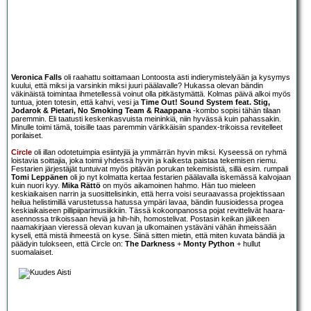
Veronica Falls
oli raahattu soittamaan Lontoosta asti indierymistelyään ja kysymys
kuului, että miksi ja varsinkin miksi juuri päälavalle? Hukassa olevan bändin
väkinäistä toimintaa ihmetellessä voinut olla pitkästymättä. Kolmas päivä alkoi myös
tuntua, joten totesin, että kahvi, vesi ja
Time Out! Sound System feat. Stig,
Jodarok & Pietari, No Smoking Team & Raappana
-kombo sopisi tähän tilaan
paremmin. Eli taatusti keskenkasvuista meininkiä, niin hyvässä kuin pahassakin.
Minulle toimi tämä, toisille taas paremmin värikkäisiin spandex-trikoissa revitelleet
porilaiset.
Circle
oli illan odotetuimpia esiintyjiä ja ymmärrän hyvin miksi. Kyseessä on ryhmä
loistavia soittajia, joka toimii yhdessä hyvin ja kaikesta paistaa tekemisen riemu.
Festarien järjestäjät tuntuivat myös pitävän porukan tekemisistä, sillä esim. rumpali
Tomi Leppänen
oli jo nyt kolmatta kertaa festarien päälavalla iskemässä kalvojaan
kuin nuori kyy.
Mika Rättö
on myös aikamoinen hahmo. Hän tuo mieleen
keskiaikaisen narrin ja suosittelisinkin, että herra voisi seuraavassa projektissaan
heilua helistimillä varustetussa hatussa ympäri lavaa, bändin fuusioidessa progea
keskiaikaiseen pillipiiparimusiikkiin. Tässä kokoonpanossa pojat revittelivät haara-
asennossa trikoissaan heviä ja hih-hih, homostelivat. Postasin keikan jälkeen
naamakirjaan vieressä olevan kuvan ja ulkomainen ystäväni vähän ihmeissään
kyseli, että mistä ihmeestä on kyse. Siinä sitten mietin, että miten kuvata bändiä ja
päädyin tulokseen, että Circle on:
The Darkness
+
Monty Python
+ hullut
suomalaiset.