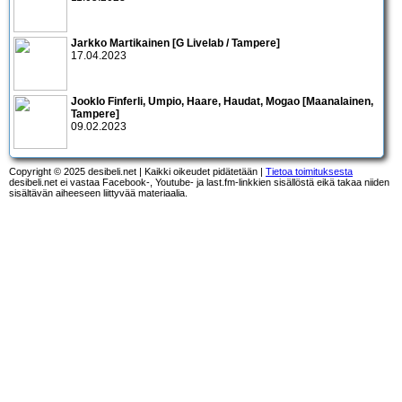
Jarkko Martikainen [G Livelab / Tampere]
17.04.2023
Jooklo Finferli, Umpio, Haare, Haudat, Mogao [Maanalainen,
Tampere]
09.02.2023
Copyright © 2025 desibeli.net | Kaikki oikeudet pidätetään |
Tietoa toimituksesta
desibeli.net ei vastaa Facebook-, Youtube- ja last.fm-linkkien sisällöstä eikä takaa niiden
sisältävän aiheeseen liittyvää materiaalia.