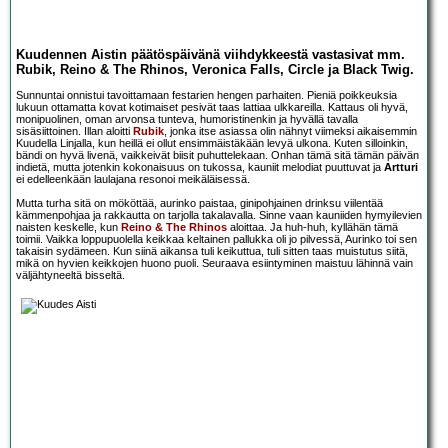
Kuudennen Aistin päätöspäivänä viihdykkeestä vastasivat mm.
Rubik, Reino & The Rhinos, Veronica Falls, Circle ja Black Twig.
Sunnuntai onnistui tavoittamaan festarien hengen parhaiten. Pieniä poikkeuksia
lukuun ottamatta kovat kotimaiset pesivät taas lattiaa ulkkareilla. Kattaus oli hyvä,
monipuolinen, oman arvonsa tunteva, humoristinenkin ja hyvällä tavalla
sisäsiittoinen. Illan aloitti
Rubik
, jonka itse asiassa olin nähnyt viimeksi aikaisemmin
Kuudella Linjalla, kun heillä ei ollut ensimmäistäkään levyä ulkona. Kuten silloinkin,
bändi on hyvä livenä, vaikkeivät biisit puhuttelekaan. Onhan tämä sitä tämän päivän
indietä, mutta jotenkin kokonaisuus on tukossa, kauniit melodiat puuttuvat ja
Artturi
ei edelleenkään laulajana resonoi meikäläisessä.
Mutta turha sitä on mököttää, aurinko paistaa, ginipohjainen drinksu viilentää
kämmenpohjaa ja rakkautta on tarjolla takalavalla. Sinne vaan kauniiden hymyilevien
naisten keskelle, kun
Reino & The Rhinos
aloittaa. Ja huh-huh, kyllähän tämä
toimii. Vaikka loppupuolella keikkaa keltainen pallukka oli jo pilvessä, Aurinko toi sen
takaisin sydämeen. Kun siinä aikansa tuli keikuttua, tuli sitten taas muistutus siitä,
mikä on hyvien keikkojen huono puoli. Seuraava esiintyminen maistuu lähinnä vain
väljähtyneeltä bisseltä.