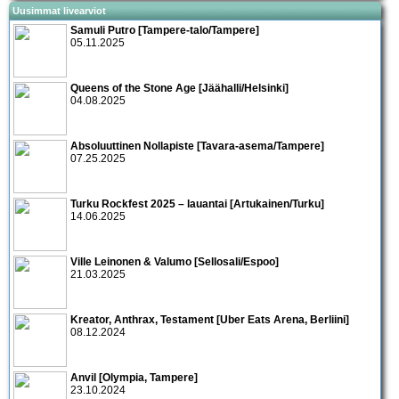
Uusimmat livearviot
Samuli Putro [Tampere-talo/Tampere]
05.11.2025
Queens of the Stone Age [Jäähalli/Helsinki]
04.08.2025
Absoluuttinen Nollapiste [Tavara-asema/Tampere]
07.25.2025
Turku Rockfest 2025 – lauantai [Artukainen/Turku]
14.06.2025
Ville Leinonen & Valumo [Sellosali/Espoo]
21.03.2025
Kreator, Anthrax, Testament [Uber Eats Arena, Berliini]
08.12.2024
Anvil [Olympia, Tampere]
23.10.2024