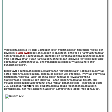
Värikkäistä kireistä trikoista vaihdettiin sitten mustiin kireisiin farkkuihin. Vaikka olin
toiveikas
Black Twig
in keikan suhteen jo etukäteen, onnistui se hämmästyttämään
herkkyydellään ja kauneudellaan. Runopoikien pehmeitä sointuja kuunnellessa teki
mieli käpertyä oman kullan kanssa sohvannurkkaan tai kiivetä korkealle kukkulalle
odottamaan auringonnousua, ensimmäisten säteiden sytyttäessä horisontin
punaisiin liekkeihin.
Bändi täytti soundillaan kehon ja osasi vähän rouheimmissakin kappaleissa käyttää
säröä kuin hyvä kokki suolaa. Illan paras keikka! Jos ette usko, kysykää eturivissä
fanittaneilta Veronica Fallsin jäseniltä, joiden rumpali oli kovaäänisimpinä
huutelemassa keikan jälkeen encorea. Tähän olikin hyvä päättää festarit, sillä
mikään ei olisi kuitenkaan tuntunut enää miltään tämän jälkeen. Tosin tietysti esim.
2:30 aloittanut
Avengers
olisi ollut kiva nähdä, mutta kuten monella muullakin
toimistorotalla, niin meikäläisenkin aikainen aamuherätys tappoi moiset haaveet.