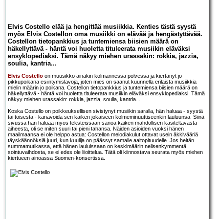
Elvis Costello elää ja hengittää musiikkia. Kenties tästä syystä
myös Elvis Costellon oma musiikki on elävää ja hengästyttävää.
Costellon tietopankkius ja tuntemiensa biisien määrä on
häkellyttävä - häntä voi huoletta tituleerata musiikin eläväksi
ensyklopediaksi. Tämä näkyy miehen urassakin: rokkia, jazzia,
soulia, kantria...
Elvis Costello
on muusikko ainakin kolmannessa polvessa ja kiertänyt jo
pikkupoikana esiintymislavoja, joten mies on saanut kuunnella erilaista musiikkia
mielin määrin jo poikana. Costellon tietopankkius ja tuntemiensa biisien määrä on
häkellyttävä - häntä voi huoletta tituleerata musiikin eläväksi ensyklopediaksi. Tämä
näkyy miehen urassakin: rokkia, jazzia, soulia, kantria...
Koska Costello on poikkeuksellisen sivistynyt musiikin saralla, hän haluaa - syystä
tai toisesta - kanavoida sen kaiken jokaiseen kolmeminuuttiseenkin lauluunsa. Siinä
sivussa hän haluaa myös teksteissään sanoa kaiken mahdollisen käsiteltävästä
aiheesta, oli se miten suuri tai pieni tahansa. Näiden asioiden vuoksi hänen
maailmaansa ei ole helppo astua: Costellon melodiakulut ottavat usein äkkivääriä
täyskäännöksiä juuri, kun kuulija on päässyt samalle aaltopituudelle. Jos heitän
summamutikassa, että hänen lauluissaan on keskimäärin nelisenkymmentä
sointuvaihdosta, se ei edes ole liioittelua. Tätä oli kiinnostava seurata myös miehen
kiertueen ainoassa Suomen-konsertissa.