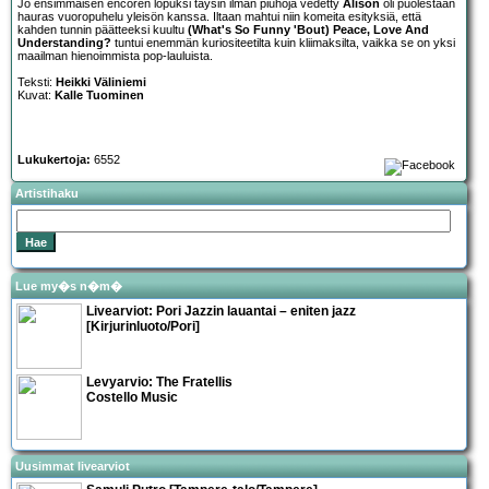
Jo ensimmäisen encoren lopuksi täysin ilman piuhoja vedetty
Alison
oli puolestaan
hauras vuoropuhelu yleisön kanssa. Iltaan mahtui niin komeita esityksiä, että
kahden tunnin päätteeksi kuultu
(What's So Funny 'Bout) Peace, Love And
Understanding?
tuntui enemmän kuriositeetilta kuin kliimaksilta, vaikka se on yksi
maailman hienoimmista pop-lauluista.
Teksti:
Heikki Väliniemi
Kuvat:
Kalle Tuominen
Lukukertoja:
6552
Artistihaku
Lue my�s n�m�
Livearviot:
Pori Jazzin lauantai – eniten jazz
[Kirjurinluoto/Pori]
Levyarvio: The Fratellis
Costello Music
Uusimmat livearviot