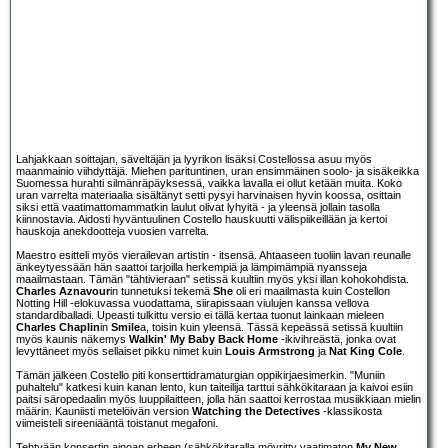
Lahjakkaan soittajan, säveltäjän ja lyyrikon lisäksi Costellossa asuu myös
maanmainio viihdyttäjä. Miehen parituntinen, uran ensimmäinen soolo- ja sisäkeikka
Suomessa hurahti silmänräpäyksessä, vaikka lavalla ei ollut ketään muita. Koko
uran varrelta materiaalia sisältänyt setti pysyi harvinaisen hyvin koossa, osittain
siksi että vaatimattomammatkin laulut olivat lyhyitä - ja yleensä jollain tasolla
kiinnostavia. Aidosti hyväntuulinen Costello hauskuutti välispiikeillään ja kertoi
hauskoja anekdootteja vuosien varrelta.
Maestro esitteli myös vierailevan artistin - itsensä. Ahtaaseen tuoliin lavan reunalle
änkeytyessään hän saattoi tarjoilla herkempiä ja lämpimämpiä nyansseja
maailmastaan. Tämän "tähtivieraan" setissä kuultiin myös yksi illan kohokohdista.
Charles Aznavour
in tunnetuksi tekemä
She
oli eri maailmasta kuin Costellon
Notting Hill -elokuvassa vuodattama, siirapissaan viulujen kanssa vellova
standardiballadi. Upeasti tulkittu versio ei tällä kertaa tuonut lainkaan mieleen
Charles Chaplin
in
Smile
a, toisin kuin yleensä. Tässä kepeässä setissä kuultiin
myös kaunis näkemys
Walkin' My Baby Back Home
-ikivihreästä, jonka ovat
levyttäneet myös sellaiset pikku nimet kuin
Louis Armstrong
ja
Nat King Cole
.
Tämän jälkeen Costello piti konserttidramaturgian oppikirjaesimerkin. "Muniin
puhaltelu" katkesi kuin kanan lento, kun taiteilija tarttui sähkökitaraan ja kaivoi esiin
paitsi säropedaalin myös luuppilaitteen, jolla hän saattoi kerrostaa musiikkiaan mielin
määrin. Kauniisti metelöivän version
Watching the Detectives
-klassikosta
viimeisteli sireeniääntä toistanut megafoni.
Tehtyään konsertin ainoan erheen (sähkökitaralla möyritty vaatimaton
My New