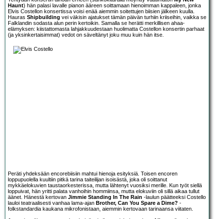
Haunt
) hän palasi lavalle pianon ääreen soittamaan hienoimman kappaleen, jonka
Elvis Costellon konsertissa voisi enää aiemmin soitettujen biisien jälkeen kuulla.
Hauras
Shipbuilding
vei väkisin ajatukset tämän päivän turhiin kriiseihin, vaikka se
Falklandin sodasta alun perin kertoikin. Samalla se herätti merkillisen ahaa-
elämyksen: kiistattomasta lahjakkuudestaan huolimatta Costellon konsertin parhaat
(ja yksinkertaisimmat) vedot on säveltänyt joku muu kuin hän itse.
Peräti yhdeksään encorebiisiin mahtui hienoja esityksiä. Toisen encoren
loppupuolella kuultiin pitkä tarina taiteilijan isoisästä, joka oli soittanut
mykkäelokuvien taustaorkesterissa, mutta lähtenyt vuosiksi merille. Kun työt siellä
loppuivat, hän yritti palata vanhoihin hommiinsa, mutta elokuviin oli sillä aikaa tullut
äänet. Hänestä kertovan
Jimmie Standing In The Rain
-laulun päätteeksi Costello
lauloi teatraalisesti vanhaa lama-ajan
Brother, Can You Spare a Dime?
-
folkstandardia kaukana mikrofonistaan, aiemmin kertovaan tarinaansa viitaten.