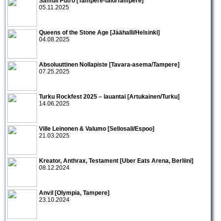
Samuli Putro [Tampere-talo/Tampere]
05.11.2025
Queens of the Stone Age [Jäähalli/Helsinki]
04.08.2025
Absoluuttinen Nollapiste [Tavara-asema/Tampere]
07.25.2025
Turku Rockfest 2025 – lauantai [Artukainen/Turku]
14.06.2025
Ville Leinonen & Valumo [Sellosali/Espoo]
21.03.2025
Kreator, Anthrax, Testament [Uber Eats Arena, Berliini]
08.12.2024
Anvil [Olympia, Tampere]
23.10.2024