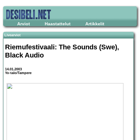
Arviot
Haastattelut
Artikkelit
Livearviot
Riemufestivaali:
The Sounds
(Swe),
Black Audio
14.01.2003
Yo-talo/Tampere