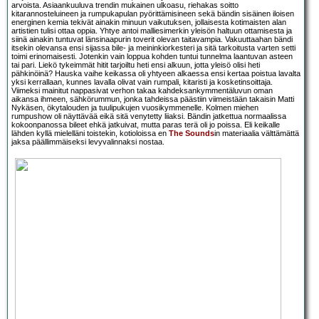
arvoista. Asiaankuuluva trendin mukainen ulkoasu, riehakas soitto
kitarannosteluineen ja rumpukapulan pyörittämisineen sekä bändin sisäinen iloisen
energinen kemia tekivät ainakin minuun vaikutuksen, jollaisesta kotimaisten alan
artistien tulisi ottaa oppia. Yhtye antoi malliesimerkin yleisön haltuun ottamisesta ja
siinä ainakin tuntuvat länsinaapurin toverit olevan taitavampia. Vakuuttaahan bändi
itsekin olevansa ensi sijassa bile- ja meininkiorkesteri ja sitä tarkoitusta varten setti
toimi erinomaisesti. Jotenkin vain loppua kohden tuntui tunnelma laantuvan asteen
tai pari. Liekö tykeimmät hitit tarjoiltu heti ensi alkuun, jotta yleisö olisi heti
pähkinöinä? Hauska vaihe keikassa oli yhtyeen alkaessa ensi kertaa poistua lavalta
yksi kerrallaan, kunnes lavalla olivat vain rumpali, kitaristi ja kosketinsoittaja.
Viimeksi mainitut nappasivat verhon takaa kahdeksankymmentäluvun oman
aikansa ihmeen, sähkörummun, jonka tahdeissa päästiin viimeistään takaisin Matti
Nykäsen, ökytalouden ja tuulipukujen vuosikymmenelle. Kolmen miehen
rumpushow oli näyttävää eikä sitä venytetty liiaksi. Bändin jatkettua normaalissa
kokoonpanossa bileet ehkä jatkuivat, mutta paras terä oli jo poissa. Eli keikalle
lähden kyllä mielelläni toistekin, kotioloissa en
The Sounds
in materiaalia välttämättä
jaksa päällimmäiseksi levyvalinnaksi nostaa.