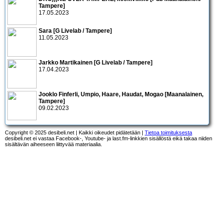
Tampere]
17.05.2023
Sara [G Livelab / Tampere]
11.05.2023
Jarkko Martikainen [G Livelab / Tampere]
17.04.2023
Jooklo Finferli, Umpio, Haare, Haudat, Mogao [Maanalainen,
Tampere]
09.02.2023
Copyright © 2025 desibeli.net | Kaikki oikeudet pidätetään |
Tietoa toimituksesta
desibeli.net ei vastaa Facebook-, Youtube- ja last.fm-linkkien sisällöstä eikä takaa niiden
sisältävän aiheeseen liittyvää materiaalia.