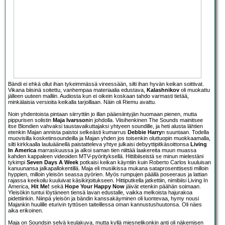
Bändi ei ehkä ollut ihan tykeimmässä vireessään, silti ihan hyvän keikan soittivat.
Vikana biisinä soitettu, vanhempaa materiaalia edustava,
Kalashnikov
oli muokattu
jälleen uuteen malliin. Audiosta kun ei oikein koskaan tahdo varmasti tietää,
minkälaisia versioita keikalla tarjoillaan. Näin oli Riemu avattu.
Noin yhdentoista pintaan siirryttiin jo illan pääesiintyjän huomaan pienen, mutta
pippurisen solistin
Maja Ivarsson
in johdolla. Viisihenkinen The Sounds mainitsee
itse Blondien vahvaksi taustavaikuttajaksi yhtyeen soundille, ja heti alusta lähtien
etenkin Majan annista paistoi selkeästi kumarrus
Debbie Harry
n suuntaan. Todella
muovisilla kosketinsoundeilla ja Majan yhden jos toisenkin oluttuopin muokkaamalla,
silti kirkkaalla lauluäänellä paistatteleva yhtye julkaisi debyyttipitkäsoittonsa
Living
In America
marraskuussa ja alkoi saman tien niittää laakereita muun muassa
kahden kappaleen videoiden MTV-pyörityksellä. Hittibiiseistä se minun mielestäni
tykimpi
Seven Days A Week
potkaisi keikan käyntiin kuin Roberto Carlos kuuluisan
kanuunansa jalkapallokentillä. Maja eli musiikissa mukana sataprosenttisesti milloin
hyppien, milloin yleisön seassa pyörien. Myös rumpujen päällä poseeraus ja lattian
rajassa keekoilu kuuluivat käsikirjoitukseen. Hittiputkella jatkettiin, nimibiisi Living In
America,
Hit Me!
sekä
Hope Your Happy Now
jäivät etenkin päähän soimaan.
Yleisökin tuntui löytäneen tiensä lavan edustalle, vaikka melkoista hajurakoa
pidettiinkin. Niinpä yleisön ja bändin kanssakäyminen oli luontevaa, hymy nousi
Majankin huulille eturivin tyttösen taiteillessa oman kannustushuutonsa. Oli näes
aika erikoinen.
Maja on Soundsin selvä keulakuva, mutta kyllä miesnelikonkin anti oli näkemisen