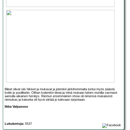
Bileet olivat siis hikiset ja mukavat ja jotenkin järkihommalta tuntui myös päästä
kotiin jo puoliltaöin. Olihan kuitenkin tiistai ja minä mukaan lukien monilla varmasti
aamulla aikainen herätys. Riemun ensimmäinen show oli nimensä mukaisesti
riemukas ja katsetta oli hyvä siirtää jo tulevaan tarjontaan.
Ilkka Valpasvuo
Lukukertoja:
5537