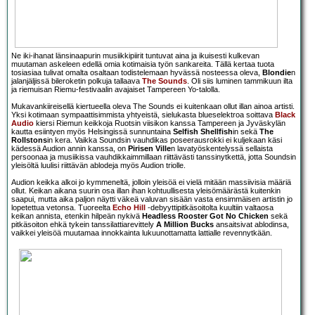
Ne iki-ihanat länsinaapurin musiikkipiirit tuntuvat aina ja ikuisesti kulkevan
muutaman askeleen edellä omia kotimaisia työn sankareita. Tällä kertaa tuota
tosiasiaa tulivat omalta osaltaan todistelemaan hyvässä nosteessa oleva,
Blondie
n
jalanjäljissä bileroketin polkuja tallaava
The Sounds
. Oli siis luminen tammikuun ilta
ja riemuisan Riemu-festivaalin avajaiset Tampereen Yo-talolla.
Mukavankiireisellä kiertueella oleva The Sounds ei kuitenkaan ollut illan ainoa artisti.
Yksi kotimaan sympaattisimmista yhtyeistä, sielukasta blueselektroa soittava
Black
Audio
kiersi Riemun keikkoja Ruotsin viisikon kanssa Tampereen ja Jyväskylän
kautta esiintyen myös Helsingissä sunnuntaina
Selfish Shellfish
in sekä
The
Rollstons
in kera. Vaikka Soundsin vauhdikas poseerausrokki ei kuljekaan käsi
kädessä Audion annin kanssa, on
Pirisen Ville
n lavatyöskentelyssä sellaista
persoonaa ja musiikissa vauhdikkaimmillaan riittävästi tanssinytkettä, jotta Soundsin
yleisöltä luulisi riittävän ablodeja myös Audion triolle.
Audion keikka alkoi jo kymmeneltä, jolloin yleisöä ei vielä mitään massiivisia määriä
ollut. Keikan aikana suurin osa illan ihan kohtuullisesta yleisömäärästä kuitenkin
saapui, mutta aika paljon näytti väkeä valuvan sisään vasta ensimmäisen artistin jo
lopetettua vetonsa. Tuoreelta
Echo Hill
-debyyttipitkäsoitolta kuultiin valtaosa
keikan annista, etenkin hilpeän nykivä
Headless Rooster Got No Chicken
sekä
pitkäsoiton ehkä tykein tanssilattiarevittely
A Million Bucks
ansaitsivat ablodinsa,
vaikkei yleisöä muutamaa innokkainta lukuunottamatta lattialle revennytkään.