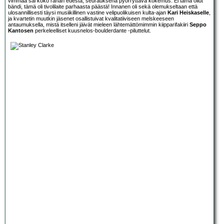
vimmaa sai koko rahan edestä, seurauksena pyörryttävä kokemus. Ei tämä ollut
bändi, tämä oli tivolilaite parhaasta päästä! Innanen oli sekä olemukseltaan että
ulosannillisesti täysi musiikillinen vastine velipuolikuisen kulta-ajan
Kari Heiskaselle
,
ja kvartetin muutkin jäsenet osallistuivat kvalitatiiviseen melskeeseen
antaumuksella, mistä itselleni jäivät mieleen lähtemättömimmin kiipparifakiiri
Seppo
Kantosen
perkeleelliset kuusnelos-boulderdante -piluttelut.