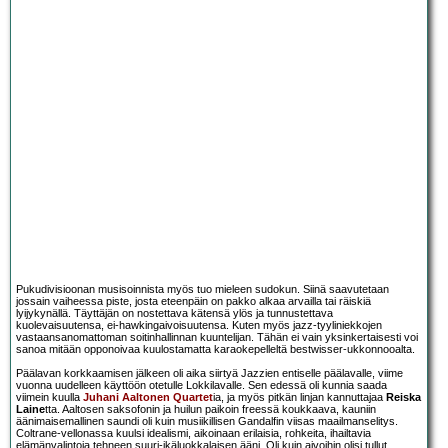
Pukudivisioonan musisoinnista myös tuo mieleen sudokun. Siinä saavutetaan
jossain vaiheessa piste, josta eteenpäin on pakko alkaa arvailla tai räiskiä
lyijykynällä. Täyttäjän on nostettava kätensä ylös ja tunnustettava
kuolevaisuutensa, ei-hawkingaivoisuutensa. Kuten myös jazz-tyyliniekkojen
vastaansanomattoman soitinhallinnan kuuntelijan. Tähän ei vain yksinkertaisesti voi
sanoa mitään opponoivaa kuulostamatta karaokepelleltä bestwisser-ukkonnooalta.
Päälavan korkkaamisen jälkeen oli aika siirtyä Jazzien entiselle päälavalle, viime
vuonna uudelleen käyttöön otetulle Lokkilavalle. Sen edessä oli kunnia saada
viimein kuulla
Juhani Aaltonen Quartet
ia, ja myös pitkän linjan kannuttajaa
Reiska
Laine
tta. Aaltosen saksofonin ja huilun paikoin freessä koukkaava, kauniin
äänimaisemallinen saundi oli kuin musiikillisen Gandalfin viisas maailmanselitys.
Coltrane-vellonassa kuulsi idealismi, aikoinaan erilaisia, rohkeita, ihailtavia
elämänvalintoja tehneen suuri-ikäluokkalaisen ääni. Oli kuin aivoihin olisi tullut