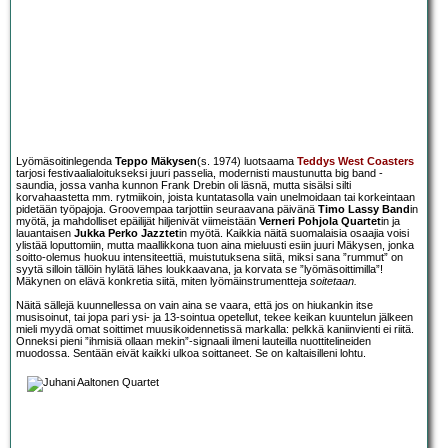
Lyömäsoitinlegenda
Teppo Mäkysen
(s. 1974) luotsaama
Teddys West Coasters
tarjosi festivaalialoitukseksi juuri passelia, modernisti maustunutta big band -
saundia, jossa vanha kunnon Frank Drebin oli läsnä, mutta sisälsi silti
korvahaastetta mm. rytmiikoin, joista kuntatasolla vain unelmoidaan tai korkeintaan
pidetään työpajoja. Groovempaa tarjottiin seuraavana päivänä
Timo Lassy Band
in
myötä, ja mahdolliset epäilijät hiljenivät viimeistään
Verneri Pohjola Quartet
in ja
lauantaisen
Jukka Perko Jazztet
in myötä. Kaikkia näitä suomalaisia osaajia voisi
ylistää loputtomiin, mutta maallikkona tuon aina mieluusti esiin juuri Mäkysen, jonka
soitto-olemus huokuu intensiteettiä, muistutuksena siitä, miksi sana ”rummut” on
syytä silloin tällöin hylätä lähes loukkaavana, ja korvata se ”lyömäsoittimilla”!
Mäkynen on elävä konkretia siitä, miten lyömäinstrumentteja
soitetaan.
Näitä sällejä kuunnellessa on vain aina se vaara, että jos on hiukankin itse
musisoinut, tai jopa pari ysi- ja 13-sointua opetellut, tekee keikan kuuntelun jälkeen
mieli myydä omat soittimet muusikoidennetissä markalla: pelkkä kaniinvienti ei riitä.
Onneksi pieni ”ihmisiä ollaan mekin”-signaali ilmeni lauteilla nuottitelineiden
muodossa. Sentään eivät kaikki ulkoa soittaneet. Se on kaltaisilleni lohtu.