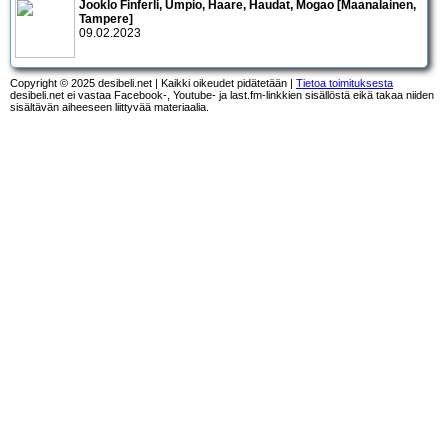
Jooklo Finferli, Umpio, Haare, Haudat, Mogao [Maanalainen,
Tampere]
09.02.2023
Copyright © 2025 desibeli.net | Kaikki oikeudet pidätetään |
Tietoa toimituksesta
desibeli.net ei vastaa Facebook-, Youtube- ja last.fm-linkkien sisällöstä eikä takaa niiden
sisältävän aiheeseen liittyvää materiaalia.