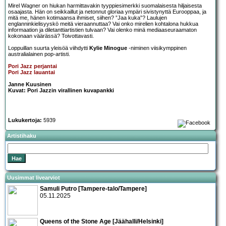
Mirel Wagner on hiukan harmittavakin tyyppiesimerkki suomalaisesta hiljaisesta
osaajasta. Hän on seikkaillut ja netonnut gloriaa ympäri sivistynyttä Eurooppaa, ja
mitä me, hänen kotimaansa ihmiset, siihen? ”Jaa kuka”? Laulujen
englanninkielisyyskö meitä vieraannuttaa? Vai onko mirelien kohtalona hukkua
informaation ja diletanttiartistien tulvaan? Vai olenko minä mediaaseuraamaton
kokonaan väärässä? Toivottavasti.
Loppuillan suurta yleisöä viihdytti
Kylie Minogue
-niminen viisikymppinen
australialainen pop-artisti.
Pori Jazz perjantai
Pori Jazz lauantai
Janne Kuusinen
Kuvat: Pori Jazzin virallinen kuvapankki
Lukukertoja:
5939
Artistihaku
Uusimmat livearviot
Samuli Putro [Tampere-talo/Tampere]
05.11.2025
Queens of the Stone Age [Jäähalli/Helsinki]