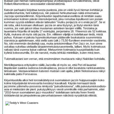
lisätään pari hieman nahkeanjäreämpää yksittäistapaus-turvaliivimiestä, olivat
Rollarit Altamontissa -assosiaatiot väistämättömiä.
Katsoin parhaaksi kirjoittaa tuosta puolesta,
jota on vielä hyvä hieman kehittää ja
uudelleenharkita
, heti kättelyssä, niin pääsee hehkuttamaan näitä erinomaisia
Jazzeja spontanellimmin. Kirjurinluodon tapahtumakarusellista oli nimittäin saatu
erinomainen kolmen päivän intensiiviperiodi, joka romuttaa lopullisesti sen jostain
kumman syystä edelleen elävän latteuden ”mutku porijazzis ei o enää jazzii”. Se ei
ole totta, eikä koskaan ollutkaan: jazzia on aina löytynyt, ja löytyi etenkin tänä
vuonna, jos vain jaksoi ottaa muutaman askeleen lavojen välillä. Torstaina ja
lauantaina Kirjurilla oli tarjolla 17 esiintyjää, perjantaina 18. Yhteensä siis 52 keikkaa.
Kyllä, mukana oli myös sitä jazzia. Em. nillitteen viljelijä ei todellakaan tiedä, mistä
puhuu. Kukaan ei pakota hypnotisoitumaan päälavalle buukatuista suuremmista
staroista ja ajattelemaan, että siellä saisi (alk.) 73,50 €urolleen enemmän vastinetta.
No, toki enemmän desibelejä saa, mutta antoisimmillaan Pori Jazz on, kun sinne
uskaltaa sukeltaa uteliaalla tärppienmetsästysasenteella, laillani. Myös kotimaisuus
ratkaisi tänä vuonna tiukat valinnat. Mieluummin kotimaista kuusjokitalolla kuin
kylietä kolosseumilla. En ole narsisti, mutta tehkää mielellään, kuten minä teen.
Tulomatkastani sen verran, että ensimmäinen mustavaris näkyi Nakkilan kohdalla.
Merkillepantava erityispiirre näillä Jazzeilla oli myös se, että Pori eli lauantai-
iltapäivään saakka oudossa kesäkuplassa, jossa ei ollut luvatuista rankkasateista
tietoakaan. Vastaavanlaisen katveen muistan vain ajalta, jolloin Neloskanava näkyi
kaikkialla paitsi Forssassa.
Kirjurinluodolla alkoi heti torstaikättelyssä suomalaisen jazzin huippuosaajien koko
kolme kirjuripäivää kirvesvartta kestänyt kavalkadi. Käytän kernaasti tästä
jazzimme ydinmehu-possesta nimitystä ”pukudivisioona”, sillä pukeutumiskoodisto-
asia ei mielestäni ole pieni: pukutyylikkyys viestii ummikoille mitä parhaimmin, ettei
”2010-luvun suomalainen jazz-muusikko” todellakaan tarkoita freen freetä
tööttäelevää tai pimputtelevaa pierunhaistaneen näköistä nyrpäkkää elitistiä.