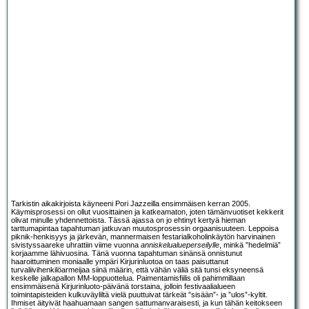
Tarkistin aikakirjoista käyneeni Pori Jazzeilla ensimmäisen kerran 2005.
Käymisprosessi on ollut vuosittainen ja katkeamaton, joten tämänvuotiset kekkerit
olivat minulle yhdennettoista. Tässä ajassa on jo ehtinyt kertyä hieman
tarttumapintaa tapahtuman jatkuvan muutosprosessin orgaanisuuteen. Leppoisa
piknik-henkisyys ja järkevän, mannermaisen festarialkoholinkäytön harvinainen
sivistyssaareke uhrattiin viime vuonna
anniskelualueperseilylle
, minkä ”hedelmiä”
korjaamme lähivuosina. Tänä vuonna tapahtuman sinänsä onnistunut
haaroittuminen moniaalle ympäri Kirjurinluotoa on taas paisuttanut
turvaliivihenkilöarmeijaa siinä määrin, että vähän väliä sitä tunsi eksyneensä
keskelle jalkapallon MM-loppuottelua. Paimentamisfiilis oli pahimmillaan
ensimmäisenä Kirjurinluoto-päivänä torstaina, jolloin festivaalialueen
toimintapisteiden kulkuväyliltä vielä puuttuivat tärkeät ”sisään”- ja ”ulos”-kyltit.
Ihmiset äityivät haahuamaan sangen sattumanvaraisesti, ja kun tähän keitokseen