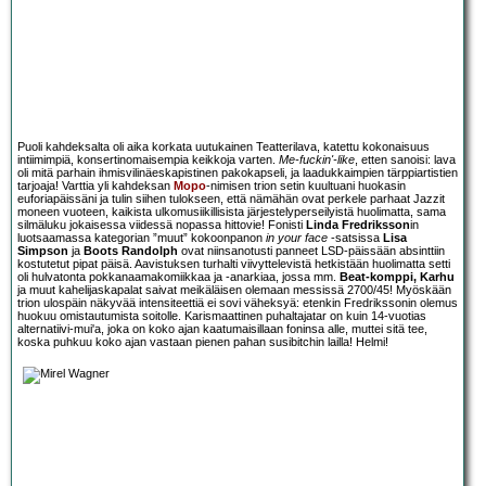
Puoli kahdeksalta oli aika korkata uutukainen Teatterilava, katettu kokonaisuus
intiimimpiä, konsertinomaisempia keikkoja varten.
Me-fuckin'-like
, etten sanoisi: lava
oli mitä parhain ihmisvilinäeskapistinen pakokapseli, ja laadukkaimpien tärppiartistien
tarjoaja! Varttia yli kahdeksan
Mopo
-nimisen trion setin kuultuani huokasin
euforiapäissäni ja tulin siihen tulokseen, että nämähän ovat perkele parhaat Jazzit
moneen vuoteen, kaikista ulkomusiikillisista järjestelyperseilyistä huolimatta, sama
silmäluku jokaisessa viidessä nopassa hittovie! Fonisti
Linda Fredriksson
in
luotsaamassa kategorian ”muut” kokoonpanon
in your face
-satsissa
Lisa
Simpson
ja
Boots Randolph
ovat niinsanotusti panneet LSD-päissään absinttiin
kostutetut pipat päisä. Aavistuksen turhalti viivyttelevistä hetkistään huolimatta setti
oli hulvatonta pokkanaamakomiikkaa ja -anarkiaa, jossa mm.
Beat-komppi, Karhu
ja muut kahelijaskapalat saivat meikäläisen olemaan messissä 2700/45! Myöskään
trion ulospäin näkyvää intensiteettiä ei sovi väheksyä: etenkin Fredrikssonin olemus
huokuu omistautumista soitolle. Karismaattinen puhaltajatar on kuin 14-vuotias
alternatiivi-mui'a, joka on koko ajan kaatumaisillaan foninsa alle, muttei sitä tee,
koska puhkuu koko ajan vastaan pienen pahan susibitchin lailla! Helmi!