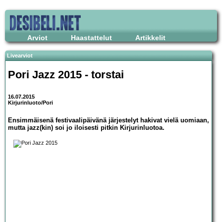
Arviot
Haastattelut
Artikkelit
Livearviot
Pori Jazz 2015 - torstai
16.07.2015
Kirjurinluoto/Pori
Ensimmäisenä festivaalipäivänä järjestelyt hakivat vielä uomiaan,
mutta jazz(kin) soi jo iloisesti pitkin Kirjurinluotoa.