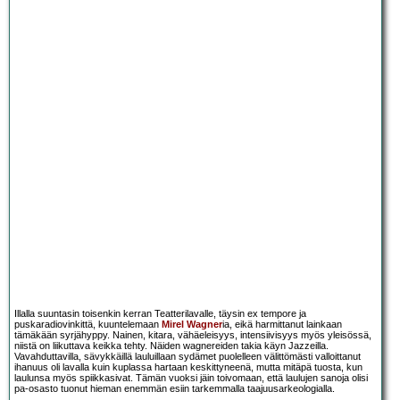
Illalla suuntasin toisenkin kerran Teatterilavalle, täysin ex tempore ja
puskaradiovinkittä, kuuntelemaan
Mirel Wagner
ia, eikä harmittanut lainkaan
tämäkään syrjähyppy. Nainen, kitara, vähäeleisyys, intensiivisyys myös yleisössä,
niistä on liikuttava keikka tehty. Näiden wagnereiden takia käyn Jazzeilla.
Vavahduttavilla, sävykkäillä lauluillaan sydämet puolelleen välittömästi valloittanut
ihanuus oli lavalla kuin kuplassa hartaan keskittyneenä, mutta mitäpä tuosta, kun
laulunsa myös spiikkasivat. Tämän vuoksi jäin toivomaan, että laulujen sanoja olisi
pa-osasto tuonut hieman enemmän esiin tarkemmalla taajuusarkeologialla.