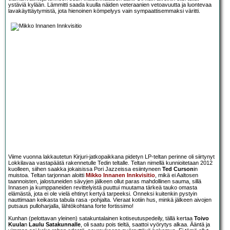
ystäviä kylään. Lämmitti saada kuulla näiden veteraanien vetoavuutta ja luontevaa
lavakäyttäytymistä, jota hienoinen kömpelyys vain sympaattisemmaksi väritti.
Viime vuonna lakkautetun Kirjuri-jatkopaikkana pidetyn LP-teltan perinne oli siirtynyt
Lokkilavaa vastapäätä rakennetulle Tedin teltalle. Teltan nimellä kunnioitetaan 2012
kuolleen, siihen saakka jokaisissa Pori Jazzeissa esiintyneen
Ted Curson
in
muistoa. Teltan tarjonnan aloitti
Mikko Innanen Innkvisitio
, mikä ei Aaltosen
taannoisten, jalostuneiden sävyjen jälkeen ollut paras mahdollinen sauma, sillä
Innasen ja kumppaneiden revittelyistä puuttui muutama tärkeä tauko omasta
elämästä, jota ei ole vielä ehtinyt kertyä tarpeeksi. Onneksi kuitenkin pystyin
nauttimaan keikasta tabula rasa -pohjalta. Vieraat kotiin hus, minkä jälkeen aivojen
putsaus pulloharjalla, lähtökohtana forte fortissimo!
Kunhan (pelottavan yleinen) satakuntalainen kotiseutuspedeily, tällä kertaa
Toivo
Kuula
n
Laulu Satakunnalle
, oli saatu pois tieltä, saattoi vyörytys alkaa. Ääntä ja