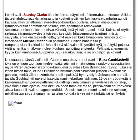
Lokkilavalla
Stanley Clarke
bändinsä kera näytti, mistä kontrabasso kusee. Vaikka
täyteenahdettu jazz-lattariosasto ja kosketinsoitinten kolmosvisa-panhuilusaundit
käväisivätkin tahattoman stereotyyppikomiikan puolella, äityivät mielipuoliset
rytmiperversiot semmoiselle tasolle, että spontaanin raimokkaat
seisomasuosionosoitukset olivat vähintä, mitä yleisö saattoi tehdä. Keikka oli myös
seiluuta äärimmäisyydestä toiseen: itse pidin hiljaisemmista ja intiimimmistä
sävyistä, enkä vastaavasti heittäytynyt mukaan kaksikymppisen rumpali (sic) -
ihmelapsen
Michael Mitchell
in palvontaan. Peltien kaatuessa ja
rumpukapulansilpakkeiden lennellessä sitä vain tuli hymähdeltyä, että kyllä pojasta
vielä ameriikan mäkynen tulee, kunhan rauhoittuu ensteeks. Pellit saivat enemmän
kyytiä kuin vanhoissa Autopartio 525 -sarjakuvissa, ja se on paljon, ja kovaa!
Nostetaanpa tässä vielä esiin Clarken totaalisuvereeni pianisti
Beka Gochiashvili
,
joka on omiaan tuomaan mieleen paitsi aiemmin mainitsemani sudoku-assosiaation,
myös
Peter Jackson
in zombie-kauhuelokuvaklassikon
Braindead
(1992). Eikä siis
leffan nimen takia, ei tod.! Braindead nimittäin pani aikoinaan pisteen kokonaiselle
genrelle, minkä jälkeen zombeilu on ollut pelkkää hyssyttelyä. Jokseenkin samalla
tavalla Gochiashvili paketoi jazz-pianismin tekniikan hallinnan. 16-osa -ryöpytystä ja
kaikenmaailman pervo-patternia tuli gatlingin lailla timmisti ja täydellisesti nonstop,
eikä voinut kuin ajatella, että okei, eiköhän tämä ole tässä, pitäisiköhän seuraavaksi
alkaa kuunnella vaikka fagottimusiikkia. Suosittelen tutustumista miehen soittoon,
mikäli jostain syystä oman harrastelun kohdalla iskee minkäänkäänlainen hybris.