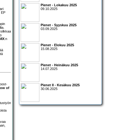
Pienet - Lokakuu 2025
ari
09.10.2025
n EP
opin
Pienet - Syyskuu 2025
lia.
03.09.2025
 silkkaa
o
AMX
:n
Pienet - Elokuu 2025
15.08.2025
vää
tä
Pienet - Heinäkuu 2025
14.07.2025
post-
Pienet II - Kesäkuu 2025
ow of
30.06.2025
itustyön
oista
vaa
aan,