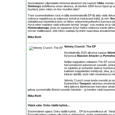
Suomalaisten ylijumalalta nimensä lainannut (tai saanut)
Ukko
nostaa o
Simberg
iä todellisena oman aikansa, eli etenkin 1800-luvun lopun ja
hyytävä, joten miten on itse musiikin laita?
Trion suomenkielinen rock ei tällä ensimmäisellä EP:llä äidy vielä rikk
soitossa napakkuus ja soljuvuus lyövät jo mukavasti kättä, ja mm.
Nos
mittatikkuna käytettävä teos on lähes seitsenminuuttiseksi kasvava p
Hyvä etten mainitse vielä erikseen termiä ”proge”, kun mutkia on jo 
Holvinrakentaja
, josta on lupaavan lyhyt matka radiossa soiviin pikku
verran mallikkaasti, että Ukko saattaa hyvinkin saavuttaa ansaitsema
Mika Roth
Velvety Crunch: The EP
Kevättalvella 2015 alkunsa saanut
Velve
löytyessä
Massive Attack
in ja
Portishe
Neljän kappaleen mittainen The EP soi ki
harsomaisesti aukenevan soundin, jonka
on sijoitettu jo turhankin taakse humisev
kaikkien kappaleiden kehitystä, eloa, ja yl
kitaran äänillä, tosin näin muokatussa ma
Velvety Crunch osaa luoda soundin ja tun
Esimerkiksi
Tempest
rakentuu ensimmäis
eikä jatkuva äänimassan kasvatus ainakaa
jatkaa syvemmälle Bristol-soundin hämäriin – ja kenties vielä kauemm
Mika Roth
Väärä vala: Onko täällä kylmä…
Ensimmäinen ajatus Onko täällä kylmä… EP:tä kuunnellessa oli:
”täm
Ensivaikutelma saattaa olla joskus ohimenevä, mutta useimmiten se va