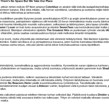
 There’s No Space But We Take Our Place
pitkän nimen esikois-EP:lleen antanut
Colorblue
on ainakin tällä kiekolla laulaja/kitaristi/kiipp
luomisen kanava. Eikä siinä mitään, sillä herran säveltämä, sanoittama ja tuottama neljän biisi
sti tihkuu hittivoimaa ja tarttuvuutta.
musiikillinen paratiisi löytynee jostain amerikkalaisen AOR:n ja anglo-amerikkalaisen power-p
a maastosta, painopisteen sijaitessa silti keskellä 10-luvun minimalistista mutta suurta äänival
ä huomio kiinnittyykin soundin vahvuuteen, selkeyteen ja iättömyyteen, joka lupaa ryhmälle
ster / Loser
on kuin luotu avausiskuksi ja etenkin
Seven7een
saa kertosäkeessään kullan j
ilmissä. Biisinipun viimeiseksi sijoitettu
The Greatest Hits
on puolestaan ryhmän vierailu
I
n sfääreihin, joista saattaa vastaisuudessa löytyä vielä melkoisia timantin kimpaleita.
i jo isosti, mutta yhtyeeltä jää odottamaan sitä viimeistä heittäytymistä. Sitä tilanteen kääntä
tomiksi. Kaikki tarvittava on jo periaatteessa kasassa, joten huomio kannattaa kiinnittää entis
isi muistaa vanha totuus, että pari pientä säröä tekee kokonaisuudesta vasta täydellisen.
nkimätöntä, tunnelmallista ja aggressiivista musiikkia. Kynnettävän saran sijaitessa karhean 
tien yhdistäminen on haastavaa, mutta ryhmä suoriutuu yrityksestä ainakin paremmin kuin
Shad
puolesta tinkimätön, nelikon raastaessa biiseistään turhat kerrokset lattiaan. Vokalistin
 korvaan, mutta joka rintamalla on silti kiistatta edetty. Erityisen ilahduttavaa on huomata sov
keimmin
No Beacons Here
n päälle kuusiminuuttisessa rymistelyssä. Tavoitelistalla oleva
htemättömimmin kuulijan otsaan
Lifeless
in voimin, lisäpisteet vielä kyseisen biisin teksteistä, j
allus.
tta vaikutteet paistavat edelleen hieman turhan selkeästi läpi. Päätöksenä kuultava
Divider
a
nkiintoista nähdä mitä seuraava kiekko tuo tullessaan. Yhtye on selvästi matkalla oikeaan suunt
a matka.