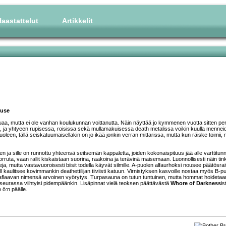
aastattelut
Artikkelit
buse
aa, mutta ei ole vanhan koulukunnan voittanutta. Näin näyttää jo kymmenen vuotta sitten per
, ja yhtyeen rupisessa, roisissa sekä mullamakuisessa death metalissa voikin kuulla mennei
leen, tällä seiskatuumaisellakin on jo ikää jonkin verran mittarissa, mutta kun räiske toimii, n
n ja sille on runnottu yhteensä seitsemän kappaletta, joiden kokonaispituus jää alle varttitunn
orruta, vaan rallit kiskaistaan suorina, raakoina ja terävinä maisemaan. Luonnollisesti näin ti
, mutta vastavuoroisesti biisit todella käyvät silmille. A-puolen alfaurhoksi nousee päätösrai
oll kaulitsee kovimmankin deathettilijan tiiviisti katuun. Virnistyksen kasvoille nostaa myös B-p
raflaavan nimensä arvoinen vyörytys. Turpasauna on tutun tuntuinen, mutta hommat hoidetaa
n seurassa viihtyisi pidempäänkin. Lisäpinnat vielä teoksen päättävästä
Whore of Darkness
is
 ö:n päälle.