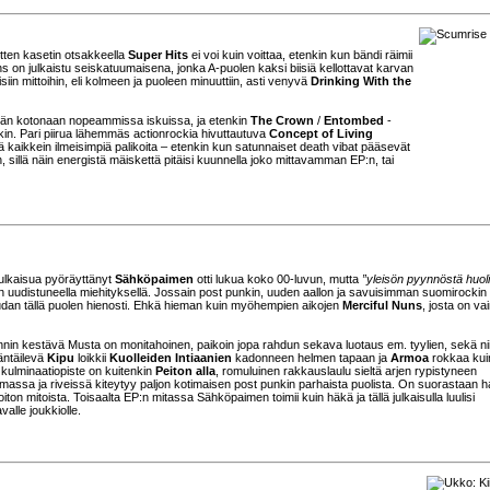
itten kasetin otsakkeella
Super Hits
ei voi kuin voittaa, etenkin kun bändi räimii
 on julkaistu seiskatuumaisena, jonka A-puolen kaksi biisiä kellottavat karvan
siin mittoihin, eli kolmeen ja puoleen minuuttiin, asti venyvä
Drinking With the
än kotonaan nopeammissa iskuissa, ja etenkin
The Crown
/
Entombed
-
ääkin. Pari piirua lähemmäs actionrockia hivuttautuva
Concept of Living
tä kaikkein ilmeisimpiä palikoita – etenkin kun satunnaiset death vibat pääsevät
sillä näin energistä mäiskettä pitäisi kuunnella joko mittavamman EP:n, tai
njulkaisua pyöräyttänyt
Sähköpaimen
otti lukua koko 00-luvun, mutta
”yleisön pyynnöstä huol
n uudistuneella miehityksellä. Jossain post punkin, uuden aallon ja savuisimman suomirockin
haudan tällä puolen hienosti. Ehkä hieman kuin myöhempien aikojen
Merciful Nuns
, josta on va
nin kestävä Musta on monitahoinen, paikoin jopa rahdun sekava luotaus em. tyylien, sekä ni
äntäilevä
Kipu
loikkii
Kuolleiden Intiaanien
kadonneen helmen tapaan ja
Armoa
rokkaa kui
n kulminaatiopiste on kuitenkin
Peiton alla
, romuluinen rakkauslaulu sieltä arjen rypistyneen
lmassa ja riveissä kiteytyy paljon kotimaisen post punkin parhaista puolista. On suorastaan h
oiton mitoista. Toisaalta EP:n mitassa Sähköpaimen toimii kuin häkä ja tällä julkaisulla luulisi
lle joukkiolle.