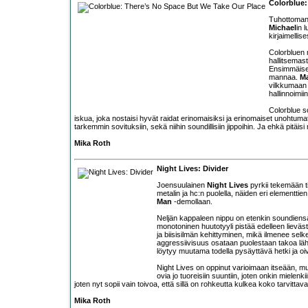
Colorblue:
Tuhottoman 
Michael
in 
kirjaimellise
Colorbluen 
hallitsemast
Ensimmäisen
mannaa.
Ma
vilkkumaan s
hallinnoimii
Colorblue so
iskua, joka nostaisi hyvät raidat erinomaisiksi ja erinomaiset unohtumat
tarkemmin sovituksiin, sekä niihin soundillisiin jippoihin. Ja ehkä pitä
Mika Roth
Night Lives: Divider
Joensuulainen
Night Lives
pyrkii tekemään ti
metalin ja hc:n puolella, näiden eri element
Man
-demollaan.
Neljän kappaleen nippu on etenkin soundiensa 
monotoninen huutotyyli pistää edelleen lievästi
ja biisisilmän kehittyminen, mikä ilmenee sel
aggressiivisuus osataan puolestaan takoa lä
löytyy muutama todella pysäyttävä hetki ja oiv
Night Lives on oppinut varioimaan itseään, mu
ovia jo tuoreisiin suuntiin, joten onkin miele
joten nyt sopii vain toivoa, että sillä on rohkeutta kulkea koko tarvittav
Mika Roth