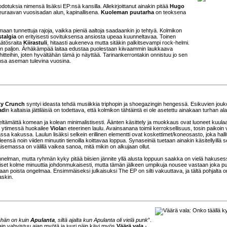
dotuksia nimensä lisäksi EP:nsä kansilla. Allekirjoittanut ainakin pitää
Hugo
 seuraavan vuosisadan alun, kapinallisena.
Kuoleman puutarha
on teoksena
omaan tunnettuja rajoja, vaikka pieniä aaltoja saadaankin jo tehtyä. Kolmikon
talgia
on erityisesti sovituksensa ansiosta upeaa kuunneltavaa. Toinen
äätösraita
Kiirastuli
, hitaasti aukeneva mutta sitäkin palkitsevampi rock-helmi.
näin paljon. Ärhäkämpää laitaa edustaa puolestaan kiivaammin laukkaava
hitteihin, joten hyvältähän tämä jo näyttää. Tarinankerrontakin onnistuu jo sen
nsa aseman tulevina vuosina.
ty Crunch
syntyi ideasta tehdä musiikkia triphopin ja shoegazingin hengessä. Esikuvien jouk
ad
in kaltaisia jättiläisiä on todettava, että kolmikon tähtäintä ei ole asetettu ainakaan turhan al
eltämättä komean ja kolean minimalistisesti. Äänten käsittely ja muokkaus ovat luoneet kuula
 ytimessä huokailee
Viola
n eteerinen laulu. Avainsanana toimii kerroksellisuus, tosin paikoin 
assa kakussa. Laulun lisäksi selkein erillinen elementti ovat koskettimet/koneosasto, joka hall
eensä noin viiden minuutin tienoilla koittavaa loppua. Synaseiniä tuetaan ainakin käsitellyillä se
isemassa on välillä vaikea sanoa, mitä mikin on alkujaan ollut.
nelman, mutta ryhmän kyky pitää biisien jännite yllä alusta loppuun saakka on vielä hakuses
et kolme minuuttia johdonmukaisesti, mutta tämän jälkeen umpikuja nousee vastaan joka puo
n poista ongelmaa. Ensimmäiseksi julkaisuksi The EP on silti vakuuttava, ja tältä pohjalta 
askin.
ähän on kuin
Apulanta
, siltä ajalta kun Apulanta oli vielä punk
”.
in vahvistuu ajan myötä ja juuri näin kävi myös
Väärä vala
-