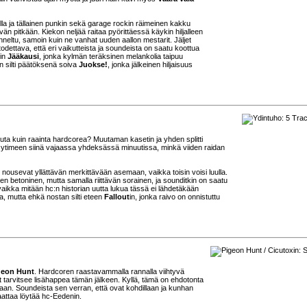
ulla ja tällainen punkin sekä garage rockin räimeinen kakku
vän pitkään. Kiekon neljää raitaa pyörittäessä käykin hiljalleen
unneltu, samoin kuin ne vanhat uuden aallon mestarit. Jäljet
odettava, että eri vaikutteista ja soundeista on saatu koottua
kin
Jääkausi
, jonka kylmän teräksinen melankolia taipuu
on silti päätöksenä soiva
Juokse!
, jonka jälkeinen hiljaisuus
muuta kuin raainta hardcorea? Muutaman kasetin ja yhden splitti
n ytimeen siinä vajaassa yhdeksässä minuutissa, minkä viiden raidan
 nousevat yllättävän merkittävään asemaan, vaikka toisin voisi luulla.
n betoninen, mutta samalla riittävän sorainen, ja sounditkin on saatu
vaikka mitään hc:n historian uutta lukua tässä ei lähdetäkään
ta, mutta ehkä nostan silti eteen
Fallout
in, jonka raivo on onnistuttu
geon Hunt
. Hardcoren raastavammalla rannalla viihtyvä
anut tarvitsee lisähappea tämän jälkeen. Kyllä, tämä on ehdotonta
kaan. Soundeista sen verran, että ovat kohdillaan ja kunhan
aattaa löytää hc-Eedenin.