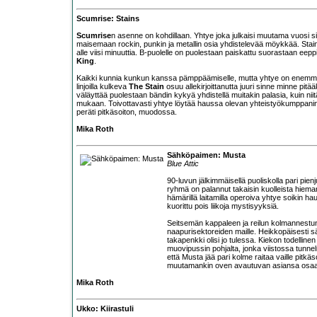
Scumrise: Stains
Scumrise
n asenne on kohdillaan. Yhtye joka julkaisi muutama vuosi s
maisemaan rockin, punkin ja metallin osia yhdistelevää möykkää. Stains
alle viisi minuuttia. B-puolelle on puolestaan paiskattu suorastaan eeppi
King
.
Kaikki kunnia kunkun kanssa pämppäämiselle, mutta yhtye on enemm
linjoilla kulkeva
The Stain
osuu allekirjoittanutta juuri sinne minne pit
väläyttää puolestaan bändin kykyä yhdistellä muitakin palasia, kuin nii
mukaan. Toivottavasti yhtye löytää haussa olevan yhteistyökumppanin, 
peräti pitkäsoiton, muodossa.
Mika Roth
Sähköpaimen: Musta
Blue Attic
90-luvun jälkimmäisellä puoliskolla pari pie
ryhmä on palannut takaisin kuolleista hiema
hämärillä laitamilla operoiva yhtye soikin 
kuorittu pois liikoja mystisyyksiä.
Seitsemän kappaleen ja reilun kolmannestun
naapurisektoreiden maille. Heikkopäisesti s
takapenkki olisi jo tulessa. Kiekon todelline
muovipussin pohjalta, jonka viistossa tunne
että Musta jää pari kolme raitaa vaille pitkäs
muutamankin oven avautuvan asiansa osaava
Mika Roth
Ukko: Kiirastuli