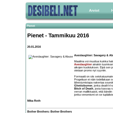
Arviot
H
Pienet
Pienet - Tammikuu 2016
20.01.2016
Axeslaughter: Savagery & A
Maailma voi muuttua kuinka halu
Axeslaughter
ainakin tuumivan
aikojen kuolotuksen. Eipä sen puo
otetaan promo nyt syyniin.
Formaatti on siis seiskatuumaine
Progeiluun ei näin todellakaan s
lähestymistapa nakertaa soundeja
Ghettoburner
, jonka death’n’r
Bitch of Death
, josta kasvaa 
verran mallikkaasti, että bändi
jonka venomismi on se tuplaliste
Mika Roth
Bother Brothers: Bother Brothers