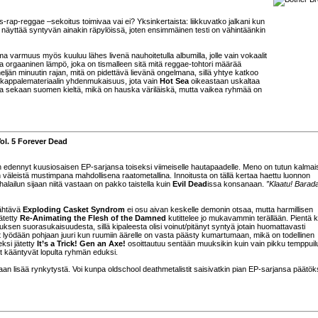
-rap-reggae –sekoitus toimivaa vai ei? Yksinkertaista: liikkuvatko jalkani kun
ä näyttää syntyvän ainakin räpylöissä, joten ensimmäinen testi on vähintäänkin
 varmuus myös kuuluu lähes livenä nauhoitetulla albumilla, jolle vain vokaalit
ja orgaaninen lämpö, joka on tismalleen sitä mitä reggae-tohtori määrää
eljän minuutin rajan, mitä on pidettävä lievänä ongelmana, sillä yhtye katkoo
on kappalemateriaalin yhdenmukaisuus, jota vain
Hot Sea
oikeastaan uskaltaa
a sekaan suomen kieltä, mikä on hauska väriläiskä, mutta vaikea ryhmää on
ol. 5 Forever Dead
 edennyt kuusiosaisen EP-sarjansa toiseksi viimeiselle hautapaadelle. Meno on tutun kalmais
väleistä mustimpana mahdollisena raatometallina. Innoitusta on tällä kertaa haettu luonnon
alailun sijaan niitä vastaan on pakko taistella kuin
Evil Dead
issa konsanaan.
”Klaatu! Barad
jähtävä
Exploding Casket Syndrom
ei osu aivan keskelle demonin otsaa, mutta harmillisen
ätetty
Re-Animating the Flesh of the Damned
kutittelee jo mukavammin terällään. Pientä kr
uksen suorasukaisuudesta, sillä kipaleesta olisi voinut/pitänyt syntyä jotain huomattavasti
 lyödään pohjaan juuri kun ruumiin äärelle on vasta päästy kumartumaan, mikä on todellinen
ksi jätetty
It’s a Trick! Gen an Axe!
osoittautuu sentään muuksikin kuin vain pikku temppuil
et kääntyvät lopulta ryhmän eduksi.
maan lisää rynkytystä. Voi kunpa oldschool deathmetalistit saisivatkin pian EP-sarjansa päätök