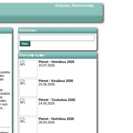
Kirjaudu
Rekisteröidy
|
Artistihaku
Pieniss� my�s
Pienet - Heinäkuu 2026
10.07.2026
ustettu
den
iin
Pienet - Kesäkuu 2026
15.06.2026
in.
nkimätön
ta
Pienet - Toukokuu 2026
uolen
14.05.2026
n sen
ta,
Pienet - Huhtikuu 2026
28.04.2026