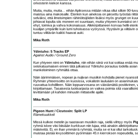
orkesterin kiekon kanssa.
Mutta, mutta, mutta… eihän Apiksessa mitään vikaa ollut silloin 90-luv
maistuu aina makoisalle. Etenkin kun aineksia on jaksettu työstää riittä
selväksi, että ilmeisimpien rähinöitsijöiden lisäksi myös grunget on ku
johtavat lopulta siis moneen eri suuntaan, mutta yhtyeen kunniaksi on t
ehyt, toimiva ja vahva kokonaisuus. Allekirjoittaneen korvaa hellii eten
kuulijan ympärille kuin lumi tuhoisassa vyöryssä. Hyytävin ja viiltävin 
tuntuu viiltävän kaikki haavat auki.
Mika Roth
Ydintuho: 5 Tracks EP
Against Audio / Ground Zero
Kun yhtyeen nimi on
Ydintuho
, niin eihän siinä voi kai soittaa enää 
seiskatuumaisen ennen tätä julkaissut Ydintuho porautuu todella asia
mankeloiminen ryhmältä ottaa.
Näin äärimmäisen, nopean ja nuijivan musiikin kohdalla pienet nyanssit
Ryhmän yhteensoitto on kuosissa, vokalistin lauluääni on asianmukaise
ruuvattua kohdilleen. Näin loppuarvosana on väistämättä positiivinen, 
kirjoittamaan. Tasaisesta luotisarjasta on vaikea poimia sitä vaarallisin
levittämään yli kahden minuutin mittaiselle ajalle.
Mika Roth
Pigeon Hunt / Cicutoxin: Split LP
Rämekuukkeli
Missä kulkee metelin ja raastavan musiikin raja, siellä viihtyy myös
Pi
ryhmä iskee viisi biisiään kurkkuun niin lujaa, että ainakin allekirjoitt
mäiskettä. Ei, en ihan ymmärrä ryhmää, mutta se ei kai ollut tarkoitus
muistaa pistää levysoittimen pyörimään 45:n kierroksen nopeudella, s