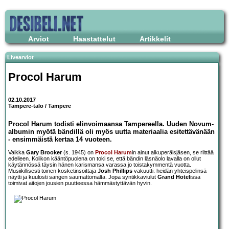
Arviot
Haastattelut
Artikkelit
Livearviot
Procol Harum
02.10.2017
Tampere-talo / Tampere
Procol Harum todisti elinvoimaansa Tampereella. Uuden Novum-
albumin myötä bändillä oli myös uutta materiaalia esitettävänään
- ensimmäistä kertaa 14 vuoteen.
Vaikka
Gary Brooker
(s. 1945) on
Procol Harum
in ainut alkuperäisjäsen, se riittää
edelleen. Kolikon kääntöpuolena on toki se, että bändin läsnäolo lavalla on ollut
käytännössä täysin hänen karismansa varassa jo toistakymmentä vuotta.
Musiikillisesti toinen kosketinsoittaja
Josh Phillips
vakuutti: heidän yhteispelinsä
näytti ja kuulosti sangen saumattomalta. Jopa syntikkaviulut
Grand Hotel
issa
toimivat aitojen jousien puutteessa hämmästyttävän hyvin.