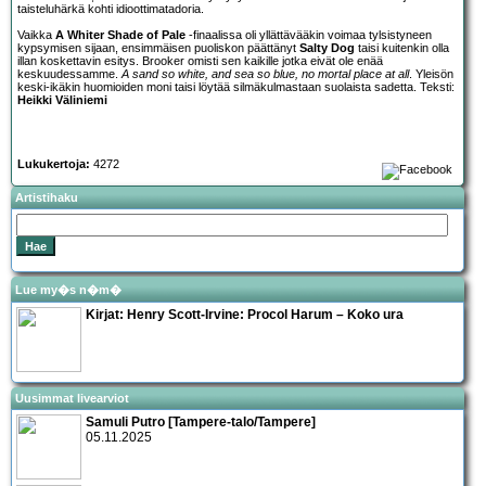
taisteluhärkä kohti idioottimatadoria.
Vaikka
A Whiter Shade of Pale
-finaalissa oli yllättävääkin voimaa tylsistyneen
kypsymisen sijaan, ensimmäisen puoliskon päättänyt
Salty Dog
taisi kuitenkin olla
illan koskettavin esitys. Brooker omisti sen kaikille jotka eivät ole enää
keskuudessamme.
A sand so white, and sea so blue, no mortal place at all
. Yleisön
keski-ikäkin huomioiden moni taisi löytää silmäkulmastaan suolaista sadetta. Teksti:
Heikki Väliniemi
Lukukertoja:
4272
Artistihaku
Lue my�s n�m�
Kirjat:
Henry Scott-Irvine: Procol Harum – Koko ura
Uusimmat livearviot
Samuli Putro [Tampere-talo/Tampere]
05.11.2025