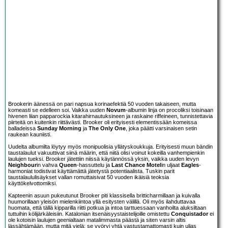
Brookerin äänessä on pari napsua korinaefektiä 50 vuoden takaiseen, mutta
komeasti se edelleen soi. Vaikka uuden
Novum
-albumin linja on procoliksi toisinaan
hivenen liian papparockia kitarahirnautuksineen ja raskaine riffeineen, tunnistettavia
piirteitä on kuitenkin riittävästi. Brooker oli erityisesti elementissään komeissa
balladeissa
Sunday Morning
ja
The Only One
, joka päätti varsinaisen setin
raukean kauniisti.
Uudelta albumilta löytyy myös monipuolisia yllätyskoukkuja. Erityisesti muun bändin
taustalaulut vakuuttivat siinä määrin, että niitä olisi voinut kokeilla vanhempienkin
laulujen tueksi. Brooker jätettiin niissä käytännössä yksin, vaikka uuden levyn
Neighbour
in vahva
Queen
-hassuttelu ja
Last Chance Motel
in uljaat
Eagles
-
harmoniat todistivat käyttämättä jätetystä potentiaalista. Tuskin parit
taustalaululisäykset vallan romuttaisivat 50 vuoden ikäisiä teoksia
käyttökelvottomiksi.
Kapteenin asuun pukeutunut Brooker piti klassisella britticharmillaan ja kuivalla
huumorillaan yleisön mielenkiintoa yllä esitysten välillä. Oli myös ilahduttavaa
huomata, että tällä kipparilla riitti potkua ja intoa tarttuessaan vanhoilta aluksiltaan
tuttuihin kölijärkäleisiin. Katalonian itsenäisyystaistelijoille omistettu
Conquistador
ei
ole kotoisin laulujen geenialtaan matalimmasta päästä ja siten varsin altis
lässähtämään, mutta mitä vielä: se vyöryi yhtä vastustamattomasti kuin uljas