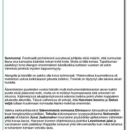
Sunnuntai
. Festivaalit perinteisesti uuvuttavat juhlijoita siinä määrin, että sunnuntai-
iltana osa kansasta kääntää nokan kohti kotia. Mutta ei tällä kertaa. Tapahtuman
päättänyt Ismo Alangon ensimmäinen bändikeikka kahteen vuoteen oli sekin
viimeistä penkkiä myöten loppuunmyyty.
Alangolla ja bändillä on pakko olla kova työmoraali. Yhteissoittoa kuunnellessa oli
mahdoton uskoa keikkatauon pituutta todeksi. Treeniä on täytynyt olla takana aivan
huolella.
Äänentoiston puutteiden vuoksi bändin multi-instrumentalistiosaston aivan kaikki
puolet eivät päässeet esiin, mutta se ei estänyt huomaamasta että orkesteri on
iskussa. Käännetyssä aikajärjestyksessä edennyt keikka poimi yhden kappaleen
jokaiselta albumilta. Tässä vaiheessa oli selvää, että
Hassisen kone
tta ja
Sielun
veljiä
tullaan kuulemaan normaalia Alanko-keikkaa enemmän.
Vaikka siekkariklassikot
Säkenöivästä voimasta Elintaso
on loksauttivat edelleen
leuat hengästyttävyydellään,
Teholla
-kokoonpanon ryyppyputkitarina
Seitsemän
päivää
oli kitaristi
Jussi Jaakonaho
n huuruisine psykedelia-ujelluksineen vähintään
yhtä kovaa tasoa. Hassisen koneen ohjelmistossa poimitut
Levottomat jalat
ja
varsinaisen setin päättänyt Rappiolla tuntuivat yhtä elinvoimaisilta kuin mikä tahansa
ei-tuhanteen kertaan veivattu laulu.