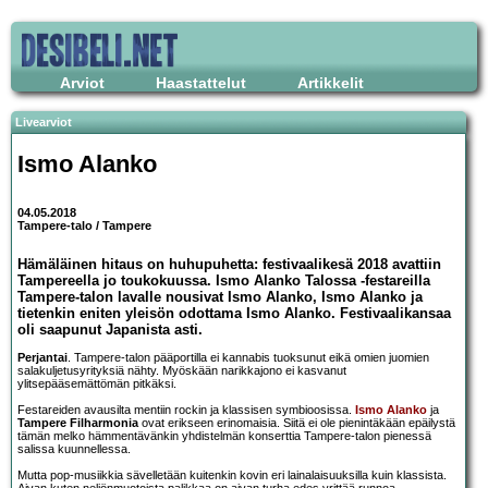
Arviot
Haastattelut
Artikkelit
Livearviot
Ismo Alanko
04.05.2018
Tampere-talo / Tampere
Hämäläinen hitaus on huhupuhetta: festivaalikesä 2018 avattiin
Tampereella jo toukokuussa. Ismo Alanko Talossa -festareilla
Tampere-talon lavalle nousivat Ismo Alanko, Ismo Alanko ja
tietenkin eniten yleisön odottama Ismo Alanko. Festivaalikansaa
oli saapunut Japanista asti.
Perjantai
. Tampere-talon pääportilla ei kannabis tuoksunut eikä omien juomien
salakuljetusyrityksiä nähty. Myöskään narikkajono ei kasvanut
ylitsepääsemättömän pitkäksi.
Festareiden avausilta mentiin rockin ja klassisen symbioosissa.
Ismo Alanko
ja
Tampere Filharmonia
ovat erikseen erinomaisia. Siitä ei ole pienintäkään epäilystä
tämän melko hämmentävänkin yhdistelmän konserttia Tampere-talon pienessä
salissa kuunnellessa.
Mutta pop-musiikkia sävelletään kuitenkin kovin eri lainalaisuuksilla kuin klassista.