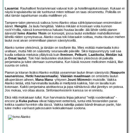
Lauantai
. Rauhalliset festarivieraat valuvat koti- ja hotellimajoituksistaan. Kukaan ei
näytä krapulaiselta tai ole tuohtunut miten telttaan on taas oksennettu. Poliisilla on
ollut tämän tapahtuman osalta maltillinen yö.
Tampere-talon pienessä salissa Ismo Alanko ottaa sähköpianostaan ensimmäiset
äänet.
Hengitä
. Ja laulu hengittää. Vaikka mikään ei koskaan voita kunnon
rock'n'rollia, näissä konserteissa haluaisi huutaa lavalle: älä lähde sieltä pianon
äärestä!
Ismo Alanko Yksin
on konsepti, jossa laulut esitellään mahdollisimman
lähellä niiden synnyinasua. Alanko osaa toki kitaraakin soittaa, mutta riisutun miehen
laulut ovat aivan omimmillaan pianon säestyksellä.
Alanko tuntee yleisönsä, ja tänään on tosifanin ilta. Mies esittää materiaalia koko
uraltaan, mutta hitit on säästetty seuraavalle päivälle. Siksi loppuunmyyty sali saa
kuulla sellaisia mieluisia yllätyksiä kuin
Ihminen
,
Pelkurit
,
Laatikoita
,
Meidän isä
ja
Omat laulut
. Toki hän tiedustelee etukäteen moniko yleisössä oli paikalla
perjantaina ja tulee olemaan sunnuntaina. Kun käsiä nousee melkoinen määrä, illan
suunta on selvä.
Pianon ja kitaran lisäksi Alanko esittää useamman laulun ilman säestystä (
Naapurin
saunareissu
,
Hetki hautausmaalla
).
Väärään maailmaan
on omistettu laulun
alkuperäisen aiheen,
Mana Mana
-yhtyeen
Jouni Mömmö
n muistolle. Vaikka
Alanko tietää, että harvinaisilla lauluilla ei miellytetä kaikkia, hän on lavalla kuin
kotonaan. Kaikki perjantaina aistittavissa ja jopa nähtävissä ollut jännitys on poissa.
Jos mokaa, voi ottaa alusta. Sinfoniaorkesterin kanssa se ei onnistu.
Eikä niitä mokiakaan tullut. Kun harvinaista linjaa jatkanut "neljä vuodenaikaa" -
encore ja
Kuka puhuu
olivat häipyneet eetteristä, tuntui että festareiden paras
keikka saattoi hyvinkin olla tässä. Vaikka taiteilija palaisi bändi-ilmaisun pariin, hän
tulee melko varmasti jatkossakin keikkailemaan soolona.