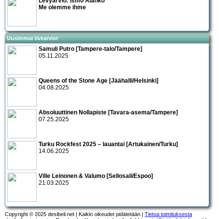
Levyarvio: Ismo Alanko
Me olemme ihme
Uusimmat livearviot
Samuli Putro [Tampere-talo/Tampere]
05.11.2025
Queens of the Stone Age [Jäähalli/Helsinki]
04.08.2025
Absoluuttinen Nollapiste [Tavara-asema/Tampere]
07.25.2025
Turku Rockfest 2025 – lauantai [Artukainen/Turku]
14.06.2025
Ville Leinonen & Valumo [Sellosali/Espoo]
21.03.2025
Copyright © 2025 desibeli.net | Kaikki oikeudet pidätetään |
Tietoa toimituksesta