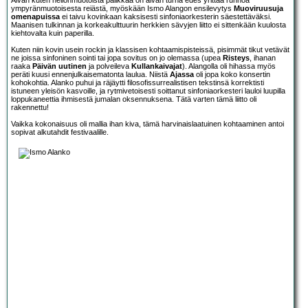
Aivan kuten neliönmuotoista palikkaa on aivan turha edes yrittää runnoa
ympyränmuotoisesta reiästä, myöskään Ismo Alangon ensilevytys
Muoviruusuja
omenapuissa
ei taivu kovinkaan kaksisesti sinfoniaorkesterin säestettäväksi.
Maanisen tulkinnan ja korkeakulttuurin herkkien sävyjen liitto ei sittenkään kuulosta
kiehtovalta kuin paperilla.
Kuten niin kovin usein rockin ja klassisen kohtaamispisteissä, pisimmät tikut vetävät
ne joissa sinfoninen sointi tai jopa sovitus on jo olemassa (upea
Risteys
, ihanan
raaka
Päivän uutinen
ja polveileva
Kullankaivajat
). Alangolla oli hihassa myös
peräti kuusi ennenjulkaisematonta laulua. Niistä
Ajassa
oli jopa koko konsertin
kohokohtia. Alanko puhui ja räjäytti filosofissurrealistisen tekstinsä korrektisti
istuneen yleisön kasvoille, ja rytmivetoisesti soittanut sinfoniaorkesteri lauloi luupilla
loppukaneettia ihmisestä jumalan oksennuksena. Tätä varten tämä liitto oli
rakennettu!
Vaikka kokonaisuus oli mallia ihan kiva, tämä harvinaislaatuinen kohtaaminen antoi
sopivat alkutahdit festivaalille.