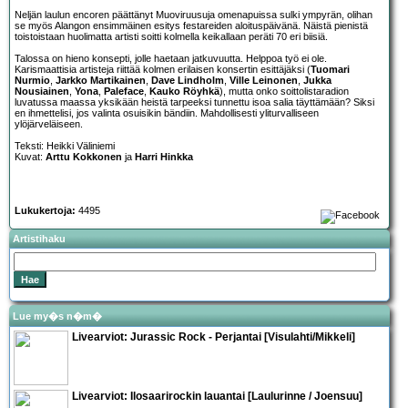
Neljän laulun encoren päättänyt Muoviruusuja omenapuissa sulki ympyrän, olihan
se myös Alangon ensimmäinen esitys festareiden aloituspäivänä. Näistä pienistä
toistoistaan huolimatta artisti soitti kolmella keikallaan peräti 70 eri biisiä.
Talossa on hieno konsepti, jolle haetaan jatkuvuutta. Helppoa työ ei ole.
Karismaattisia artisteja riittää kolmen erilaisen konsertin esittäjäksi (
Tuomari
Nurmio
,
Jarkko Martikainen
,
Dave Lindholm
,
Ville Leinonen
,
Jukka
Nousiainen
,
Yona
,
Paleface
,
Kauko Röyhkä
), mutta onko soittolistaradion
luvatussa maassa yksikään heistä tarpeeksi tunnettu isoa salia täyttämään? Siksi
en ihmettelisi, jos valinta osuisikin bändiin. Mahdollisesti yliturvalliseen
ylöjärveläiseen.
Teksti: Heikki Väliniemi
Kuvat:
Arttu Kokkonen
ja
Harri Hinkka
Lukukertoja:
4495
Artistihaku
Lue my�s n�m�
Livearviot: Jurassic Rock - Perjantai [Visulahti/Mikkeli]
Livearviot:
Ilosaarirockin lauantai
[Laulurinne / Joensuu]