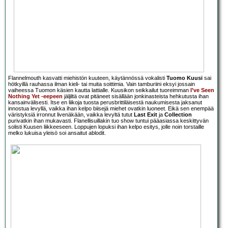
Flannelmouth kasvatti miehistön kuuteen, käytännössä vokalisti
Tuomo Kuusi
sai
hötkyillä rauhassa ilman kieli- tai muita soittimia. Vain tamburiini eksyi jossain
vaiheessa Tuomon käsien kautta lattialle. Kuusikon seikkailut tuoreimman
I’ve Seen
Nothing Yet
-eepeen
jäljiltä ovat pitäneet sisällään jonkinasteista hehkutusta ihan
kansainvälisesti. Itse en liikoja tuosta perusbrittiläisestä naukumisesta jaksanut
innostua levyllä, vaikka ihan kelpo biisejä miehet ovatkin luoneet. Eikä sen enempää
väristyksiä irronnut livenäkään, vaikka levyltä tutut
Last Exit
ja
Collection
purivatkin ihan mukavasti. Flanellisuillakin tuo show tuntui pääasiassa keskittyvän
solisti Kuusen liikkeeseen. Loppujen lopuksi ihan kelpo esitys, jolle noin torstaille
melko lukuisa yleisö soi ansaitut ablodit.