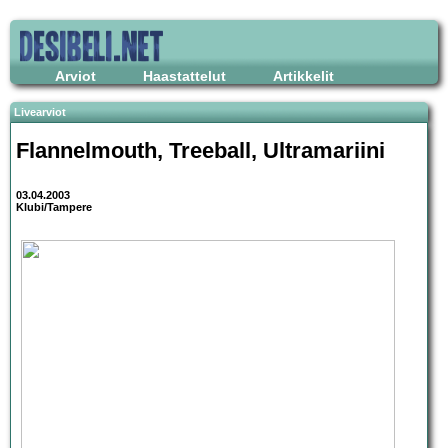
Arviot
Haastattelut
Artikkelit
Livearviot
Flannelmouth
,
Treeball
,
Ultramariini
03.04.2003
Klubi/Tampere