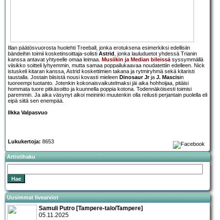
Illan päätösvuorosta huolehti Treeball, jonka erotuksena esimerkiksi edellisiin
bändeihin toimii kosketinsoittaja-solisti
Astrid
, jonka lauluduetot yhdessä Trianin
kanssa antavat yhtyeelle omaa leimaa.
Musiikin ja Median bileissä
syssymmällä
viisikko soitteli lyhyemmin, mutta samaa poppailukaavaa noudatettiin edelleen. Nick
istuskeli kitaran kanssa, Astrid koskettimien takana ja rytmiryhmä sekä kitaristi
taustalla. Jostain biisistä nousi kovasti mieleen
Dinosaur Jr
ja
J. Mascis
in
tuoreempi tuotanto. Jotenkin kokonaisvaikutelmaksi jäi aika hohhoijaa, pitäisi
hommata tuore pitkäsoitto ja kuunnella poppia kotona. Todennäköisesti toimisi
paremmin. Ja aika väsynyt alkoi meininki muutenkin olla reilusti perjantain puolella eli
eipä siitä sen enempää.
Ilkka Valpasvuo
Lukukertoja:
8653
Artistihaku
Uusimmat livearviot
Samuli Putro [Tampere-talo/Tampere]
05.11.2025