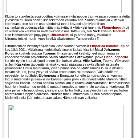
Klubin torstai-illasta sopi odottaa kotimaisen kitarapopin triumviraatin voimannäytettä
ja osittain musiikki onnistuikin tekemään vaikutuksen. Suurin huuma jäi kuitenkin
kokematta, kun suurin osa bändeistä tuntui kovasti kärsivän biisien
samankaltaisuudesta eikä mitään räväyttäviä yllätyksiä ilmennyt.
Flannelmouth
oli
etukäteisveikkauksissa mielenkiintoisin uusi tuttavuus, niin
Nick Triani
n
Treeball
kuin Hämeenlinnan popylpeys
Ultramariini
oli jo livenä nähty, vaikkakin
Ultramariinia ei moniin vuosiin eikä aikaisemmin Tampereella (?).
Ultramariini on viettänyt hiljaiseloa viime vuodet, viimeisin
Empatiaa koneille
-ep
on
keväältä 2001. Väliaikana miehistöstä ainakin laulaja-kitaristi
Matti Johannes
Koivu
ja kosketinsoittaja
Tuomas Ilmavirta
ovat keskittyneet muun muassa
koneellisempaan projektiinsa
Sairio Shoreline Pathway
hin, jonka
Enne
- eepeeltä
kuultiin nytkin kappale juuri ennen illan keikan alkua.
Ville Aallon
,
Teemu Vilmusen
ja
Juri Kaskela
n täydentämä viisikko esitti pääasiassa syksyllä julkaistavalle
pitkäsoitolle luotua materiaalia, joissa pääosissa on Matin kuulas laulu ja yleinen
melankolisuus, josta yhtye ei pääse eroon edes rokatessaan. Vain edellisten
eepeeiden johtotähdet
Elohopeaa
ja Empatiaa koneille tuntuivat olevan vanhaa
tuttua materiaalia ja ainakin meikäläisen jalka polki kiitettävästi tahtia Mariinin hittien
soljuessa korviin. Isossa osassa olevan laulun lisäksi Matti varastaa Ultramariinissa
huomion, koska muu miehistö tuntuu hengailevan enemmän takalavan varjoissa. Eli
aika perus kitarapopshow, joissa ei juuri turhia hötkytä ja yleisökin viihtyy parhaiten
ahtereillaan tuoppien ääressä. Niinkuin tuntuu muutenkin Klubilla olevan tapana.
Mielenkiinnolla jään odottamaan jatkoa Hämeenlinnan veikoilta.