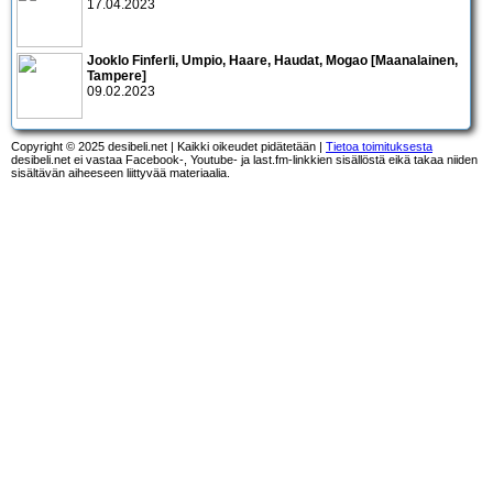
17.04.2023
Jooklo Finferli, Umpio, Haare, Haudat, Mogao [Maanalainen,
Tampere]
09.02.2023
Copyright © 2025 desibeli.net | Kaikki oikeudet pidätetään |
Tietoa toimituksesta
desibeli.net ei vastaa Facebook-, Youtube- ja last.fm-linkkien sisällöstä eikä takaa niiden
sisältävän aiheeseen liittyvää materiaalia.