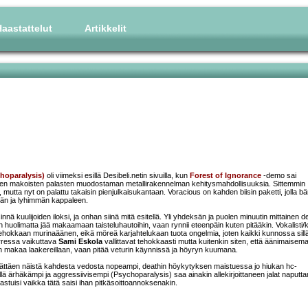
aastattelut
Artikkelit
hoparalysis)
oli viimeksi esillä Desibeli.netin sivuilla, kun
Forest of Ignorance
-demo sai
iden makoisten palasten muodostaman metallirakennelman kehitysmahdollisuuksia. Sittemmin
, mutta nyt on palattu takaisin pienjulkaisukantaan. Voracious on kahden biisin paketti, jolla bä
män ja lyhimmän kappaleen.
nnä kuulijoiden iloksi, ja onhan siinä mitä esitellä. Yli yhdeksän ja puolen minuutin mittainen d
huolimatta jää makaamaan taisteluhautoihin, vaan rynnii eteenpäin kuten pitääkin. Vokalisti/ki
okkaan murinaäänen, eikä möreä karjahtelukaan tuota ongelmia, joten kaikki kunnossa sill
arressa vaikuttava
Sami Eskola
vallittavat tehokkaasti mutta kuitenkin siten, että äänimaisema
 makaa laakereillaan, vaan pitää veturin käynnissä ja höyryn kuumana.
llättäen näistä kahdesta vedosta nopeampi, deathin höykytyksen maistuessa jo hiukan hc-
sillä ärhäkämpi ja aggressiivisempi (Psychoparalysis) saa ainakin allekirjoittaneen jalat naput
astuisi vaikka tätä saisi ihan pitkäsoittoannoksenakin.