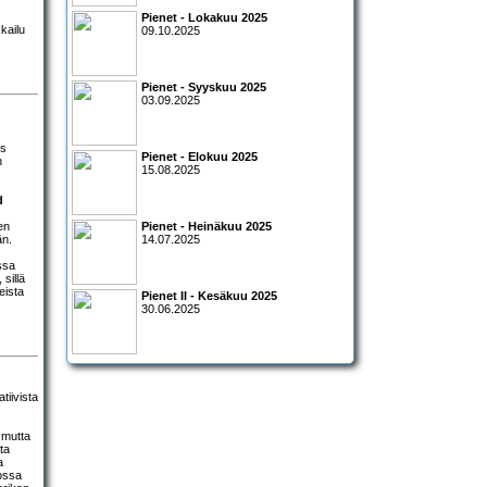
Pienet - Lokakuu 2025
kailu
09.10.2025
Pienet - Syyskuu 2025
03.09.2025
ts
Pienet - Elokuu 2025
n
15.08.2025
d
en
Pienet - Heinäkuu 2025
än.
14.07.2025
ssa
sillä
eista
Pienet II - Kesäkuu 2025
30.06.2025
tiivista
 mutta
ta
a
jossa