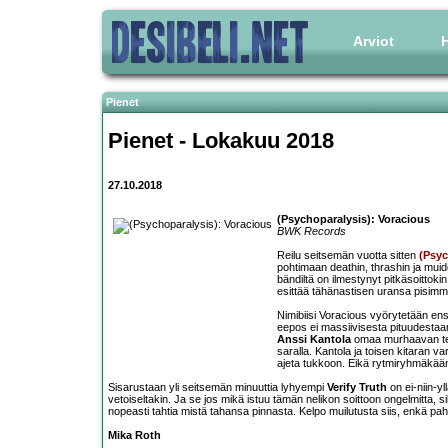
Arviot
H
Pienet
Pienet - Lokakuu 2018
27.10.2018
(Psychoparalysis): Voracious
BWK Records
Reilu seitsemän vuotta sitten
(Psyc
pohtimaan deathin, thrashin ja mu
bändiltä on ilmestynyt pitkäsoittokin
esittää tähänastisen uransa pisim
Nimibiisi Voracious vyörytetään ensi
eepos ei massiivisesta pituudestaan 
Anssi Kantola
omaa murhaavan teh
saralla. Kantola ja toisen kitaran v
ajeta tukkoon. Eikä rytmiryhmäkään
Sisarustaan yli seitsemän minuuttia lyhyempi
Verify Truth
on ei-niin-y
vetoiseltakin. Ja se jos mikä istuu tämän nelikon soittoon ongelmitta, 
nopeasti tahtia mistä tahansa pinnasta. Kelpo muilutusta siis, enkä pah
Mika Roth