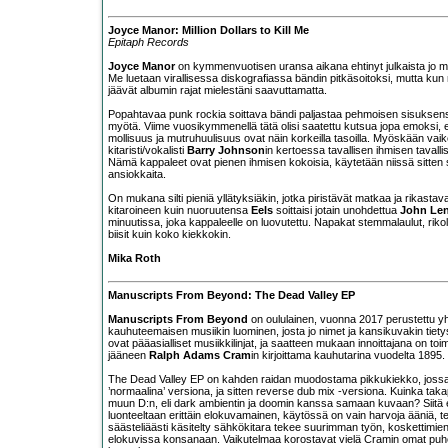
Joyce Manor: Million Dollars to Kill Me
Epitaph Records
Joyce Manor
on kymmenvuotisen uransa aikana ehtinyt julkaista jo melko
Me luetaan virallisessa diskografiassa bändin pitkäsoitoksi, mutta kun m
jäävät albumin rajat mielestäni saavuttamatta.
Popahtavaa punk rockia soittava bändi paljastaa pehmoisen sisuksens
myötä. Viime vuosikymmenellä tätä olisi saatettu kutsua jopa emoksi, e
mollisuus ja mutruhuulisuus ovat näin korkeilla tasoilla. Myöskään vai
kitaristi/vokalisti
Barry Johnson
in kertoessa tavallisen ihmisen tavalli
Nämä kappaleet ovat pienen ihmisen kokoisia, käytetään niissä sitten sä
ansiokkaita.
On mukana silti pieniä yllätyksiäkin, jotka piristävät matkaa ja rikas
kitaroineen kuin nuoruutensa
Eels
soittaisi jotain unohdettua
John Le
minuutissa, joka kappaleelle on luovutettu. Napakat stemmalaulut, rikoll
biisit kuin koko kiekkokin.
Mika Roth
Manuscripts From Beyond: The Dead Valley EP
Manuscripts From Beyond
on oululainen, vuonna 2017 perustettu yhd
kauhuteemaisen musiikin luominen, josta jo nimet ja kansikuvakin tiety
ovat pääasialliset musiikkilinjat, ja saatteen mukaan innoittajana on toi
jääneen
Ralph Adams Cram
in kirjoittama kauhutarina vuodelta 1895.
The Dead Valley EP on kahden raidan muodostama pikkukiekko, jossa 
’normaalina’ versiona, ja sitten reverse dub mix -versiona. Kuinka taka
muun D:n, eli dark ambientin ja doomin kanssa samaan kuvaan? Siit
luonteeltaan erittäin elokuvamainen, käytössä on vain harvoja ääniä, te
säästeliäästi käsitelty sähkökitara tekee suurimman työn, koskettimien 
elokuvissa konsanaan. Vaikutelmaa korostavat vielä Cramin omat puhesam