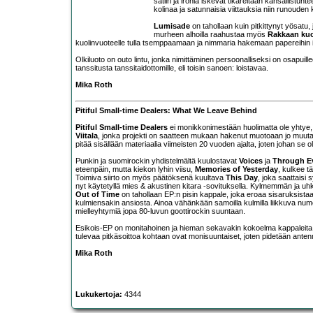
satiiri ja ironia iskevät tikareitaan kansalli
kolinaa ja satunnaisia viittauksia niin runouden 
Lumisade
on tahollaan kuin pitkittynyt yösatu,
murheen alhoilla raahustaa myös
Rakkaan ku
kuolinvuoteelle tulla tsemppaamaan ja nimmaria hakemaan papereihin i
Olkiluoto on outo lintu, jonka nimittäminen persoonalliseksi on osapui
tanssitusta tanssitaidottomille, eli toisin sanoen: loistavaa.
Mika Roth
Pitiful Small-time Dealers: What We Leave Behind
Pitiful Small-time Dealers
ei monikkonimestään huolimatta ole yhtye,
Viitala
, jonka projekti on saatteen mukaan hakenut muotoaan jo muuta
pitää sisällään materiaalia viimeisten 20 vuoden ajalta, joten johan se 
Punkin ja suomirockin yhdistelmältä kuulostavat
Voices
ja
Through E
eteenpäin, mutta kiekon lyhin viisu,
Memories of Yesterday
, kulkee t
Toimiva siirto on myös päätöksenä kuultava
This Day
, joka saattaisi
nyt käytetyllä mies & akustinen kitara -sovituksella. Kylmemmän j
Out of Time
on tahollaan EP:n pisin kappale, joka eroaa sisaruksistaa
kulmiensakin ansiosta. Ainoa vähänkään samoilla kulmilla liikkuva nu
mielleyhtymiä jopa 80-luvun goottirockin suuntaan.
Esikois-EP on monitahoinen ja hieman sekavakin kokoelma kappaleita, jo
tulevaa pitkäsoittoa kohtaan ovat monisuuntaiset, joten pidetään antenn
Mika Roth
Lukukertoja:
4344