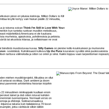
isen pinon eri pituisia kiekkoja. Million Dollars to Kill
ittaa levylle kertyy vain hiukan päälle 22 minuuttia,
a jo toisena soivan
Think I’m Still in Love With You
n
tenkin kun tunteita ruotivan musiikin melodisuus,
keasti määriteltävä Americana ei ole kaukana
sista murheista, ajatuksista, pohdinnoista ja peloista.
röä tai akustista kitaraa, ja sellaisinaan ne ovat
tavat bändistä muodostuvaa kuvaa.
Silly Games
on pienine kello-koukkuineen ja murisevine
nnon
-soolobiisiä. Kulmikkaasti kulkeva
Up the Punx
kouraisee syvältä siinä puolessatoista
isen tarttuva välimelodia ja sitten se onkin jo siinä. Kaikki loppuu vaan tarpeettoman nopeasti,
en miehen musiikkiprojekti. Alkuidea on ollut
sti antavat osviittaa. Dark ambient ja doom
minut paremmin arkkitehtina historian kirjoihin
22 minuuttinen nimikappale kuullaan ensin
peroiset äänet ja dub sitten istuvat kahden
ä enemmän tuonnempana. Normaali versio on
emoja ja efektejä. Soitinarsenaalissa
leijuessa takana kuin italialaisissa 70-luvun
plet, jotka värittävät silloin tällöin