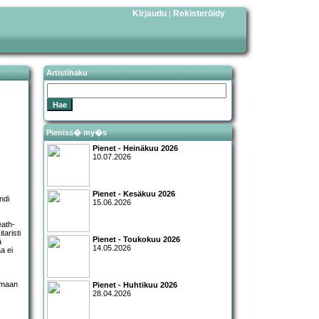
Kirjaudu
Rekisteröidy
|
Artistihaku
Pieniss� my�s
Pienet - Heinäkuu 2026
10.07.2026
Pienet - Kesäkuu 2026
ndi
15.06.2026
eath-
taristi
Pienet - Toukokuu 2026
ä
14.05.2026
a ei
tamaan
Pienet - Huhtikuu 2026
28.04.2026