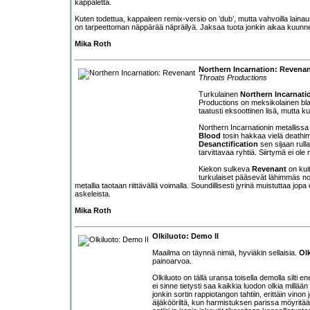
kappaletta.
Kuten todettua, kappaleen remix-versio on ’dub’, mutta vahvoilla lai
on tarpeettoman näppärää näpräilyä. Jaksaa tuota jonkin aikaa kuunnel
Mika Roth
Northern Incarnation: Revena
Throats Productions
Turkulainen
Northern Incarnati
Productions on meksikolainen blac
taatusti eksoottinen lisä, mutta kui
Northern Incarnationin metallissa
Blood
tosin hakkaa vielä deathim
Desanctification
sen sijaan rull
tarvittavaa ryhtiä. Siirtymä ei ol
Kiekon sulkeva
Revenant
on kui
turkulaiset pääsevät lähimmäs no
metallia taotaan riittävällä voimalla. Soundillisesti jyrinä muistuttaa jo
askeleista.
Mika Roth
Olkiluoto: Demo II
Maailma on täynnä nimiä, hyviäkin sellaisia.
Ol
painoarvoa.
Olkiluoto on tällä uransa toisella demolla silt
ei sinne tietysti saa kaikkia luodon olkia millää
jonkin sortin rappiotangon tahtiin, erittäin vinon
äijäkööriltä, kun harmistuksen parissa möyritä