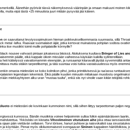
nausmerkeillä. Äänethän pyörivät tässä näkemyksessä väärinpäin ja omaan makuuni moinen kik
la, mutta eipä tästä +25 minuutista juuri mitään pysyvää jää käteen.
nt
on
on saavuttanut levytyssopimuksen hieman poikkeuksellisemmasta suunnasta, sillä Throa
k metal -lafka. Raavaat suomalaiset äijät, jotka kertovat muinaisista pohjolan sodista ovatki
nka itse musiikki toimii muille pohjalaisille körmyille?
 black nousee vahvasti pintaan jokaisessa biisissä. Aloituksena kuultava
Bringer of Lies an
aisemmin päälle, eikä kappale oikein missään vaiheessa käykään kaikilla sylintereillään.
aa heti kättelyssä vaivattomammin eteenpäin, ja runsaampi kitaravalli jäytää syvemmältä anta
e mittava mutta sitäkin tarpeellisempi, ja tätä suuntaa voisi tutkia vastaisuudessa myös enemm
tenkin omasta mielestäni se koko kolmikon pihvi, jonka primitiivisessä ja raa’assa runttaukse
rjalaisten legendojen tekemisiä. Eikä päälle kuuden minuutin mittakaan muodostu ongelmaksi, 
pa erään miekkayhtyeen alku-uran ”mustaa tuulta”, enkä siis nyt vinoile vaan kiitän tekijöitä rohk
kiluoto
ei mielestäni ole kovinkaan kummoinen nimi, sillä siihen liittyy tarpeettoman paljon nega
i energisessä kunnossa. Bändin musiikkia voinee helpoimmin sulloa folkin epämääräiseen laariin,
n mahdutettua. Ykkösbiisi on kiistatta
Vihoviimeinen vitutuksen aihe
joka ottaa tanssiaskelei
 ja ojaan päin viettävän sellaisen. Torvi törisee, hanuri puhisee ja naisvokalisti saa sivustatuke
än ja köyritään. Pinnat myös olkiluotomaisesti svengaavan
Sininen
-kappaleen häiriöfolkista, 