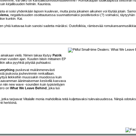
stunteeseemme, vai oliko se kansallistunnottomuuteemme? Romukaupan tuulikaapissa seisovan n
kuin kirjallisuuden helmiin. Kaunista.
 jota ei soisi yhdenkään lapsen kuulevan, mutta josta jokainen aikuinen voi löytää jotain. Samoi
olema
, negatiivisuuden osoittautuessa suunnattomaksi positiiviseksi (?) voimaksi, täytyyhän 
tse kunkin. Kai.
lleen yhtä kattavaa kuin sanoisi sadetta märäksi. Outofolkkia, rämisevää romukansanmusiikkia
 ainakaan vielä. Nimen takaa löytyy
Patrik
man vuoden ajan. Kuuden biisin mittainen EP
olikin aika pyyhkiä pöytää puhtaaksi.
verything
puskevat mukiinmenevästi
ästä joukosta jouhevimmin renkaillaan.
 syttyä liekkeihin muussakin muodossa kuin
a uhkaavamman äänimaiseman keskellä kasvava
n niin new wave -soundien kuin typistettyjen
mero on
What We Leave Behind
, joka luo
tka tarjoavat Viitalalle monia mahdollisia teitä kuljettavaksi tulevaisuudessa. Niinpä odotuks
it herkkinä.