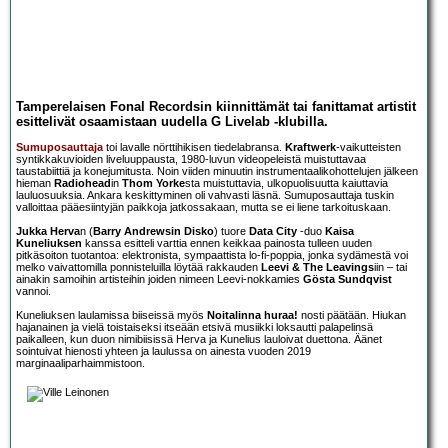
Tamperelaisen Fonal Recordsin kiinnittämät tai fanittamat artistit
esittelivät osaamistaan uudella G Livelab -klubilla.
Sumuposauttaja
toi lavalle nörttihikisen tiedelabransa.
Kraftwerk
-vaikutteisten
syntikkakuvioiden liveluuppausta, 1980-luvun videopeleistä muistuttavaa
taustabiittiä ja konejumitusta. Noin viiden minuutin instrumentaalikohottelujen jälkeen
hieman
Radiohead
in
Thom Yorke
sta muistuttavia, ulkopuolisuutta kaiuttavia
lauluosuuksia. Ankara keskittyminen oli vahvasti läsnä. Sumuposauttaja tuskin
valloittaa pääesiintyjän paikkoja jatkossakaan, mutta se ei liene tarkoituskaan.
Jukka Herva
n (
Barry Andrewsin Disko
) tuore
Data City
-duo
Kaisa
Kuneliuksen
kanssa esitteli varttia ennen keikkaa painosta tulleen uuden
pitkäsoiton tuotantoa: elektronista, sympaattista lo-fi-poppia, jonka sydämestä voi
melko vaivattomilla ponnisteluilla löytää rakkauden
Leevi & The Leavings
iin – tai
ainakin samoihin artisteihin joiden nimeen Leevi-nokkamies
Gösta Sundqvist
vannoi.
Kuneliuksen laulamissa biiseissä myös
Noitalinna huraa!
nosti päätään. Hiukan
hajanainen ja vielä toistaiseksi itseään etsivä musiikki loksautti palapelinsä
paikalleen, kun duon nimibiisissä Herva ja Kunelius lauloivat duettona. Äänet
sointuivat hienosti yhteen ja laulussa on ainesta vuoden 2019
marginaaliparhaimmistoon.