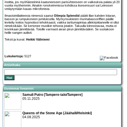
moittia, jos myöhäisteininä kaatuneeseen parisuhteeseen on vaikeuksia palata yli 20
vuotta myöhemmin. Ainakin ronskeimmissa kohdissa itsesensuuri sai Leinosen
vetäytymään kauas mikrofonista.
Ilmastointilaitteesta nimensä saanut
Olimpia Splendid
päätti illan kahden kitaran,
basson ja rumpukoneen jumituksella. Myrkynsuloisten murinabassoriffien päälle
levitelty keitos hypnotisoi tehokkaasti, vaikka tarttumapintaa allekirjoittaneelle ei ollut
nimeksikään. Se kertonee musiikin tehosta jotakin. Takuulla kiinnostavaa, mutta ei
kovinkaan jännittävää. Toisille varmasti aivan pirun jännittävääkin. Se suotakoon
heille sangen auliisti.
Teksti ja kuvat:
Heikki Väliniemi
Lukukertoja:
5127
Artistihaku
Uusimmat livearviot
Samuli Putro [Tampere-talo/Tampere]
05.11.2025
Queens of the Stone Age [Jäähalli/Helsinki]
04.08.2025