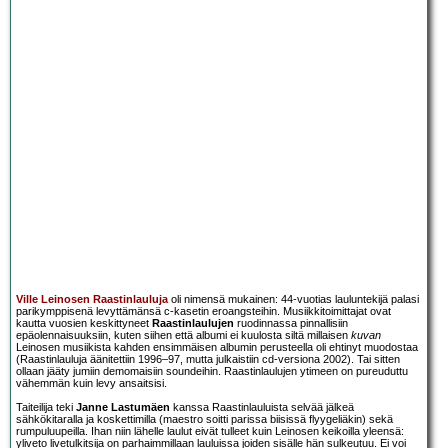
Ville Leinosen Raastinlauluja
oli nimensä mukainen: 44-vuotias lauluntekijä palasi
parikymppisenä levyttämänsä c-kasetin eroangsteihin. Musiikkitoimittajat ovat
kautta vuosien keskittyneet
Raastinlaulujen
ruodinnassa pinnallisiin
epäolennaisuuksiin, kuten siihen että albumi ei kuulosta siltä millaisen
kuvan
Leinosen musiikista kahden ensimmäisen albumin perusteella oli ehtinyt muodostaa
(Raastinlauluja äänitettiin 1996–97, mutta julkaistiin cd-versiona 2002). Tai sitten
ollaan jääty jumiin demomaisiin soundeihin. Raastinlaulujen ytimeen on pureuduttu
vähemmän kuin levy ansaitsisi.
Taiteilija teki
Janne Lastumäen
kanssa Raastinlauluista selvää jälkeä
sähkökitaralla ja koskettimilla (maestro soitti parissa biisissä flyygeliäkin) sekä
rumpuluupeilla. Ihan niin lähelle laulut eivät tulleet kuin Leinosen keikoilla yleensä:
yliveto livetulkitsija on parhaimmillaan lauluissa joiden sisälle hän sulkeutuu. Ei voi