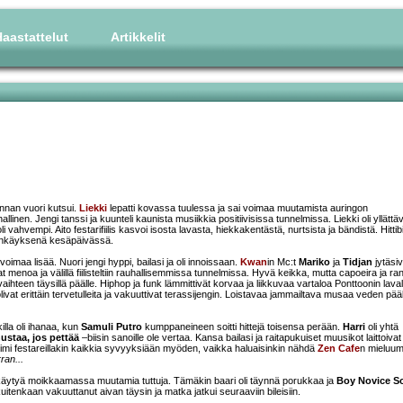
aastattelut
Artikkelit
innan vuori kutsui.
Liekki
lepatti kovassa tuulessa ja sai voimaa muutamista auringon
inen. Jengi tanssi ja kuunteli kaunista musiikkia positiivisissa tunnelmissa. Liekki oli yllättä
li vahvempi. Aito festarifiilis kasvoi isosta lavasta, hiekkakentästä, nurtsista ja bändistä. Hittibi
henkäyksenä kesäpäivässä.
imaa lisää. Nuori jengi hyppi, bailasi ja oli innoissaan.
Kwan
in Mc:t
Mariko
ja
Tidjan
jytäsiv
vat menoa ja välillä fiilisteltiin rauhallisemmissa tunnelmissa. Hyvä keikka, mutta capoeira ja ra
ihteen täysillä päälle. Hiphop ja funk lämmittivät korvaa ja liikkuvaa vartaloa Ponttoonin laval
livat erittäin tervetulleita ja vakuuttivat terassijengin. Loistavaa jammailtava musaa veden pääl
illa oli ihanaa, kun
Samuli Putro
kumppaneineen soitti hittejä toisensa perään.
Harri
oli yhtä
staa, jos pettää
–biisin sanoille ole vertaa. Kansa bailasi ja raitapukuiset muusikot laittoivat
oimi festareillakin kaikkia syvyyksiään myöden, vaikka haluaisinkin nähdä
Zen Cafe
n mieluu
ran...
n käytyä moikkaamassa muutamia tuttuja. Tämäkin baari oli täynnä porukkaa ja
Boy Novice S
 kuitenkaan vakuuttanut aivan täysin ja matka jatkui seuraaviin bileisiin.