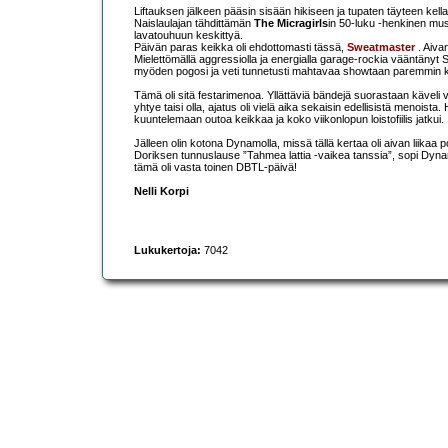
Liftauksen jälkeen pääsin sisään hikiseen ja tupaten täyteen kellarii
Naislaulajan tähdittämän
The Micragirls
in 50-luku -henkinen musi
lavatouhuun keskittyä.
Päivän paras keikka oli ehdottomasti tässä,
Sweatmaster
. Aivan
Mielettömällä aggressiolla ja energialla garage-rockia vääntänyt
myöden pogosi ja veti tunnetusti mahtavaa showtaan paremmin k
Tämä oli sitä festarimenoa. Yllättäviä bändejä suorastaan käveli v
yhtye taisi olla, ajatus oli vielä aika sekaisin edellisistä menois
kuuntelemaan outoa keikkaa ja koko viikonlopun loistofiilis jatkui.
Jälleen olin kotona Dynamolla, missä tällä kertaa oli aivan liika
Doriksen tunnuslause ”Tahmea lattia -vaikea tanssia”, sopi Dynamonkin
tämä oli vasta toinen DBTL-päivä!
Nelli Korpi
Lukukertoja:
7042