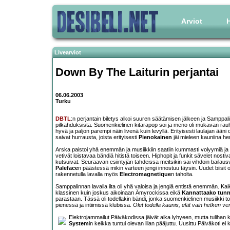
Arviot
H
Livearviot
Down By The Laiturin perjantai
06.06.2003
Turku
DBTL
:n perjantain biletys alkoi suuren säätämisen jälkeen ja Samppal
pilkahduksista. Suomenkielinen kitarapop soi ja meno oli mukavan rauhall
hyvä ja paljon parempi näin livenä kuin levyllä. Erityisesti laulajan ääni o
saivat hurrausta, joista erityisesti
Pienokainen
jäi mieleen kauniina 
Arska paistoi yhä enemmän ja musiikkiin saatiin kummasti volyymiä ja vo
vetivät loistavaa bändiä hitistä toiseen. Hiphopit ja funkit sävelet nosti
kutsuivat. Seuraavan esiintyjän tahdeissa meitsikin sai vihdoin bailausva
Paleface
n päästessä mikin varteen jengi innostuu täysin. Uudet biisit o
rakennetulla lavalla myös
Electromagnetique
n taholta.
Samppalinnan lavalla ilta oli yhä valoisa ja jengiä entistä enemmän. Kaik
klassinen kuin joskus aikoinaan Ämyrockissa eikä
Kannattaako tunnu
parastaan. Tässä oli todellakin bändi, jonka suomenkielinen musiikki t
pienessä ja intiimissä klubissa.
Olet todella kaunis, elät vain hetken ver
Elektrojammailut Päiväkodissa jäivät aika lyhyeen, mutta tuliha
System
in keikka tuntui olevan illan pääjuttu. Uusittu Päiväkoti ei