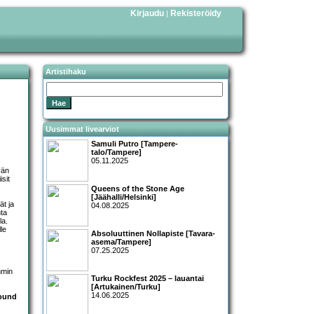
Kirjaudu
Rekisteröidy
|
Artistihaku
Uusimmat livearviot
Samuli Putro [Tampere-
talo/Tampere]
05.11.2025
vän
isit
Queens of the Stone Age
[Jäähalli/Helsinki]
ät ja
04.08.2025
nta
la.
le
Absoluuttinen Nollapiste [Tavara-
asema/Tampere]
07.25.2025
mmin
Turku Rockfest 2025 – lauantai
[Artukainen/Turku]
14.06.2025
ound