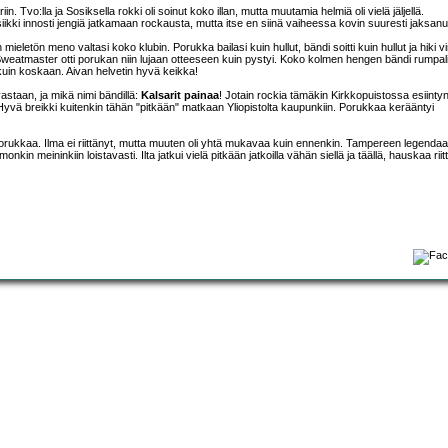
n. Tvo:lla ja Sosiksella rokki oli soinut koko illan, mutta muutamia helmiä oli vielä jäljellä.
ikki innosti jengiä jatkamaan rockausta, mutta itse en siinä vaiheessa kovin suuresti jaksanu
 mieletön meno valtasi koko klubin. Porukka bailasi kuin hullut, bändi soitti kuin hullut ja hiki vi
 Sweatmaster otti porukan niin lujaan otteeseen kuin pystyi. Koko kolmen hengen bändi rumpal
uin koskaan. Aivan helvetin hyvä keikka!
astaan, ja mikä nimi bändillä:
Kalsarit painaa
! Jotain rockia tämäkin Kirkkopuistossa esiinty
ta. Hyvä breikki kuitenkin tähän "pitkään" matkaan Yliopistolta kaupunkiin. Porukkaa kerääntyi
a porukkaa. Ilma ei riittänyt, mutta muuten oli yhtä mukavaa kuin ennenkin. Tampereen legenda
 meininkiin loistavasti. Ilta jatkui vielä pitkään jatkoilla vähän siellä ja täällä, hauskaa riitti