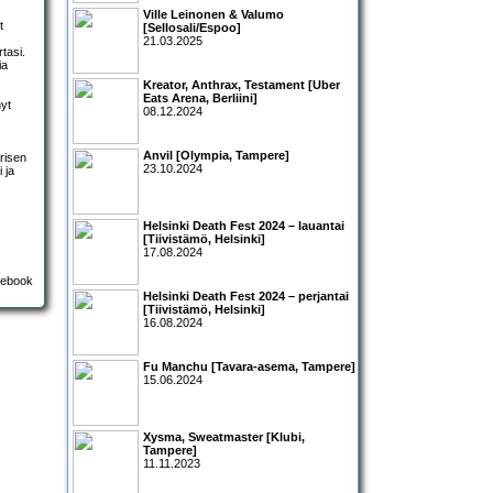
Ville Leinonen & Valumo
t
[Sellosali/Espoo]
21.03.2025
rtasi.
ia
Kreator, Anthrax, Testament [Uber
Eats Arena, Berliini]
nyt
08.12.2024
Anvil [Olympia, Tampere]
arisen
23.10.2024
 ja
Helsinki Death Fest 2024 – lauantai
[Tiivistämö, Helsinki]
17.08.2024
Helsinki Death Fest 2024 – perjantai
[Tiivistämö, Helsinki]
16.08.2024
Fu Manchu [Tavara-asema, Tampere]
15.06.2024
Xysma, Sweatmaster [Klubi,
Tampere]
11.11.2023