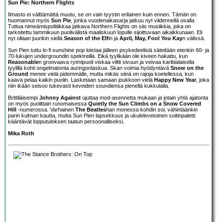
Sun Pie: Northern Flights
Ilmasto ei välttämättä muutu, se on vain tyystin erilainen kuin ennen. Tämän on
huomannut myös
Sun Pie
, jonka vuodenaikasarja jatkuu nyt viidennellä osalla.
Tuttua nimeämispolitiikkaa jatkava Northern Flights on siis musiikkia, joka on
tarkoitettu tammikuun puolivälistä maaliskuun lopulle sijoittuvaan aikaikkunaan. Eli
nyt ollaan juurikin siellä
Season of the Elf
in ja
April, May, Fool You Kay
n välissä.
Sun Pien tuttu lo-fi sunshine pop loistaa jälleen psykedeelisiä säteitään etenkin 60- ja
70-lukujen undergroundin spektreillä. Eikä tyylikään ole kiveen hakattu, kun
Reasonable
n groovaava rytmipuoli viskaa viltit sivuun ja veivaa karibialaisella
tyylillä kohti ongelmatonta auringonlaskua. Skan voimia hyödyntävä
Snow on the
Ground
menee vielä pidemmälle, mutta mikäs siinä on rajoja koetellessa, kun
kaava pelaa kaikin puolin. Lasketaan samaan joukkoon vielä
Happy New Year
, joka
niin ikään seisoo tukevasti keveiden soundiensa pienellä kukkulalla.
Brittiläisempi
Johnny Against
ujuttaa mod-asennetta mukaan ja jotain yhtä ajatonta
on myös puolittain runomaisessa
Quietly the Sun Climbs on a Snow Covered
Hill
-numerossa. Varhainen
The Beatles
han monessa kohdin soi, vähintäänkin
parin kulman kautta, mutta Sun Pien lapsekkuus ja ukulelevetoinen soitinpaletti
kääntävät lopputuloksen taatun persoonalliseksi.
Mika Roth