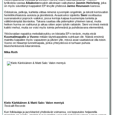
lyriikoista vastaa
Aikakone
essakin aikoinaan vaikuttanut
Jasmin Hertzberg
, joka
on myös säveltänyt kappaleet EP-levylle yhdessä
Jarmo Reunasen
kanssa.
Odotuksia, pelkoja, kahleita viittaa nimenä syvempiin ongelmiin, ja tekstit kertovatkin
henkilökohtaisista asioista ja jännitteistä. Avaukseksi sijoitettu
Sieni
osoittautuu
suoranaiseksi poprock-valioksi, jossa kertoja kaipaa kuumempia tunteita ja
välittömämpää läsnäoloa. Takana saattaa olla pidempikin yhteinen taival, mutta
hetken hurma on vaihtunut jo aikaa sitten arjen tylsiin rattaisiin. Sieni voi imeä meistä
kaikki mehut, mutta se voisi myös toimia pehmeänä ja puhdistavana elementtinä.
Ykkösraidan napakka melodiakoukku on kiistatta EP:n terävin, mutta eivät
Kuumailmapallo
ja
Vuono
mitään täytekappaleita suinkaan ole. Näistä ensinnä
mainittu kaipailee myös vapauteen ja pilvien ylle, missä asiat saattaisivat olla toisin.
Vuono on hitaampi tunnelmapala, jonka yhteydessä ei turhaan puhuta
blueshenkisestä kitaroinnista.
Mika Roth
Kielo Kärkkäinen & Matti Salo: Valon mentyä
Texicalli Records
Kun folklaulaja ja jazzkitaristi yhdistävät voimansa, voi lopputulos heijastella
moniakin eri asioita, etenkin kun kumpikin voi tuoda kokonaisuuteen saman verran