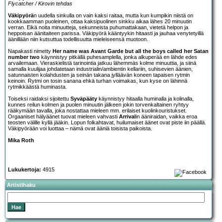
Flycatcher / Kirovin tehdas
Väkipyörä
n uudella sinkulla on vain kaksi raitaa, mutta kun kumpikin niistä on
kookkaamman puoleinen, ottaa kaksipuolinen sinkku aikaa lähes 20 minuutin
verran. Eikä noita minuutteja, sekunneista puhumattakaan, vietetä helpon ja
heppoisan äänitaiteen parissa. Väkipyörä kääntyykin hitaasti ja jauhaa venytetyillä
äänillään niin kutsuttua todellisuutta mieleiseensä muotoon.
Napakasti nimetty
Her name was Avant Garde but all the boys called her Satan
number two
käynnistyy pitkällä puhesamplella, jonka alkuperää en lähde edes
arvailemaan. Vieraskielistä tarinointia jatkuu lähemmäs kolme minuuttia, ja siinä
samalla kuulijaa johdatetaan industrialin/ambientin kellariin, suhisevien äänien,
satunnaisten kolahdusten ja seinän takana jylläävän koneen tapaisen rytmin
keinoin. Rytmi on tosin sanana ehkä turhan voimakas, kun kyse on lähinnä
rytmikkäästä huminasta.
Toiseksi raidaksi sijoitettu
Syväpääty
käynnistyy hitaalla huminalla ja kolinalla,
kunnes reilun kolmen ja puolen minuutin jälkeen jokin torvenkaltainen ryhtyy
rääkymään tavalla, joka nostattaa mieleen mm. erilaiset kuolinkouristukset.
Orgaaniset hälyäänet tuovat mieleen vahvasti
Arrival
in ääniraidan, vaikka eroa
teosten välille kyllä jääkin. Lopun folkahtavat, huilumaiset äänet ovat piste iin päällä.
Väkipyörään voi luottaa – nämä ovat ääniä toisista paikoista.
Mika Roth
Lukukertoja:
4915
Artistihaku