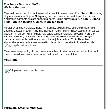
The Stance Brothers: On Top
We Jazz Records
Mojo-mittareiden neulat paukkuvat villisti kohti kaakkoa, kun
The Stance Brothers
,
eli ymmärtääkseni
Teppo Mäkynen
, päästää uusimman kultakimpaleensa irti.
Yhdestä ja samasta biisistä on tarjolla peräti kolme eri versiota:
On Top (Guitar &
Flute)
,
On Top (Organ & Vibes)
ja
On Top Beat
.
Versiot ovat aina versioita, mutta nyt kun ns. alkuperäistä ei erotella, saa mieli
vaellella vapaasti. Soulin, jazzin ja juurevan rytmimusiikin risteysalueillahan tässä
liikutaan, ilman sen kummempia raja-aitoja tai sääntökirjoja. Jokainen versio on
saman mittainen, mutta jos valita pitää, niin
Diamond T
:n, eli
Timo Lassy
n,
vahvistama A-puolen näkemys voisi olla se johtava tähti. Eihän B-puolen
kiippareissakaan periaatteessa mitään vikaa ole, mutta tämän kuumeinen siivu
hyötyy myös huilun voimasta.
Mainittakoon nyt vielä, että seiskatuumaisella ei kuulla bonusmaista Beat-versiota,
mutta sen nyt voi ensimmäisenä toisaalta matkasta heivatakin.
Mika Roth
Väkipyörä: Satan number two