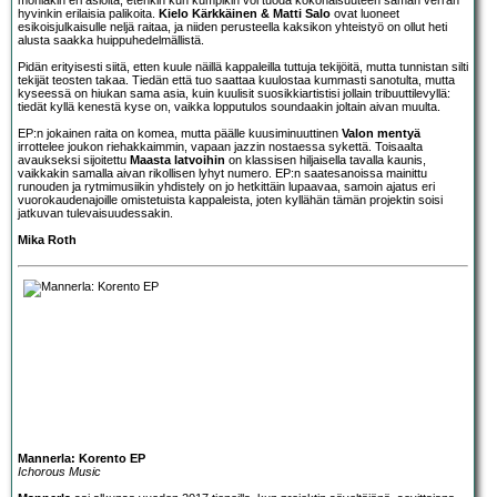
hyvinkin erilaisia palikoita.
Kielo Kärkkäinen & Matti Salo
ovat luoneet
esikoisjulkaisulle neljä raitaa, ja niiden perusteella kaksikon yhteistyö on ollut heti
alusta saakka huippuhedelmällistä.
Pidän erityisesti siitä, etten kuule näillä kappaleilla tuttuja tekijöitä, mutta tunnistan silti
tekijät teosten takaa. Tiedän että tuo saattaa kuulostaa kummasti sanotulta, mutta
kyseessä on hiukan sama asia, kuin kuulisit suosikkiartistisi jollain tribuuttilevyllä:
tiedät kyllä kenestä kyse on, vaikka lopputulos soundaakin joltain aivan muulta.
EP:n jokainen raita on komea, mutta päälle kuusiminuuttinen
Valon mentyä
irrottelee joukon riehakkaimmin, vapaan jazzin nostaessa sykettä. Toisaalta
avaukseksi sijoitettu
Maasta latvoihin
on klassisen hiljaisella tavalla kaunis,
vaikkakin samalla aivan rikollisen lyhyt numero. EP:n saatesanoissa mainittu
runouden ja rytmimusiikin yhdistely on jo hetkittäin lupaavaa, samoin ajatus eri
vuorokaudenajoille omistetuista kappaleista, joten kyllähän tämän projektin soisi
jatkuvan tulevaisuudessakin.
Mika Roth
Mannerla: Korento EP
Ichorous Music