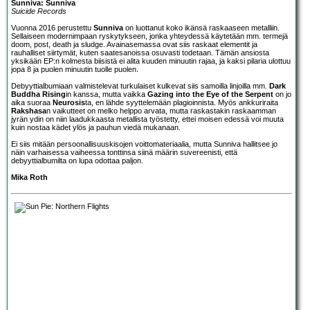
Sunniva: Sunniva
Suicide Records
Vuonna 2016 perustettu
Sunniva
on luottanut koko ikänsä raskaaseen metalliin.
Sellaiseen modernimpaan ryskytykseen, jonka yhteydessä käytetään mm. termejä
doom, post, death ja sludge. Avainasemassa ovat siis raskaat elementit ja
rauhalliset siirtymät, kuten saatesanoissa osuvasti todetaan. Tämän ansiosta
yksikään EP:n kolmesta biisistä ei alita kuuden minuutin rajaa, ja kaksi pilaria ulottuu
jopa 8 ja puolen minuutin tuolle puolen.
Debyyttialbumiaan valmistelevat turkulaiset kulkevat siis samoilla linjoilla mm.
Dark
Buddha Rising
in kanssa, mutta vaikka
Gazing into the Eye of the Serpent
on jo
aika suoraa
Neurosis
ta, en lähde syyttelemään plagioinnista. Myös ankkuriraita
Rakshasa
n vaikutteet on melko helppo arvata, mutta raskastakin raskaamman
jyrän ydin on niin laadukkaasta metallista työstetty, ettei moisen edessä voi muuta
kuin nostaa kädet ylös ja pauhun viedä mukanaan.
Ei siis mitään persoonallisuuskisojen voittomateriaalia, mutta Sunniva hallitsee jo
näin varhaisessa vaiheessa tonttinsa siinä määrin suvereenisti, että
debyyttialbumilta on lupa odottaa paljon.
Mika Roth