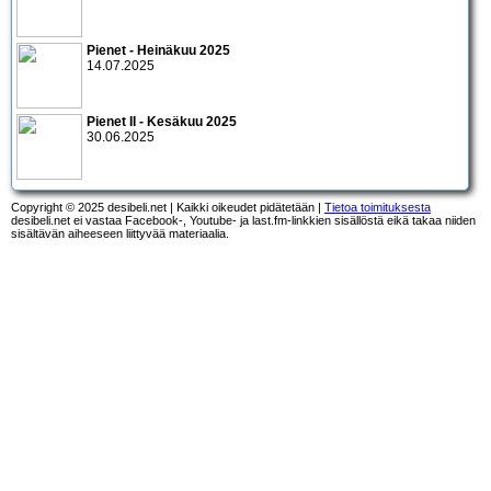
Pienet - Heinäkuu 2025
14.07.2025
Pienet II - Kesäkuu 2025
30.06.2025
Copyright © 2025 desibeli.net | Kaikki oikeudet pidätetään |
Tietoa toimituksesta
desibeli.net ei vastaa Facebook-, Youtube- ja last.fm-linkkien sisällöstä eikä takaa niiden
sisältävän aiheeseen liittyvää materiaalia.