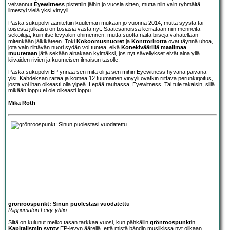
veivannut
Eyewitness
pistettiin jäihin jo vuosia sitten, mutta niin vain ryhmältä
ilmestyi vielä yksi vinyyli.
Paska sukupolvi äänitettiin kuuleman mukaan jo vuonna 2014, mutta syystä tai
toisesta julkaisu on tosiasia vasta nyt. Saatesanoissa kerrataan niin menneitä
sekoiluja, kuin itse levyäkin ohimennen, mutta suotta näitä biisejä vähätellään
mitenkään jälkikäteen. Toki
Kokoomusnuoret
ja
Konttorirotta
ovat täynnä uhoa,
jota vain riittävän nuori sydän voi tuntea, eikä
Konekiväärillä maailmaa
muutetaan
jätä sekään ainakaan kylmäksi, jos nyt sävellykset eivät aina yllä
kiivaiden rivien ja kuumeisen ilmaisun tasolle.
Paska sukupolvi EP ynnää sen mitä oli ja sen mihin Eyewitness hyvänä päivänä
ylsi. Kahdeksan raitaa ja komea 12 tuumainen vinyyli ovatkin riittävä perunkirjoitus,
josta voi ihan oikeasti olla ylpeä. Lepää rauhassa, Eyewitness. Tai tule takaisin, sillä
mikään loppu ei ole oikeasti loppu.
Mika Roth
grönroospunkt: Sinun puolestasi vuodatettu
Riippumaton Levy-yhtiö
Siitä on kulunut melko tasan tarkkaa vuosi, kun pähkäilin
grönroospunkt
in
Kapitalismin synty
EP-levyn äärellä, että mistä bändin musiikissa nyt olikaan