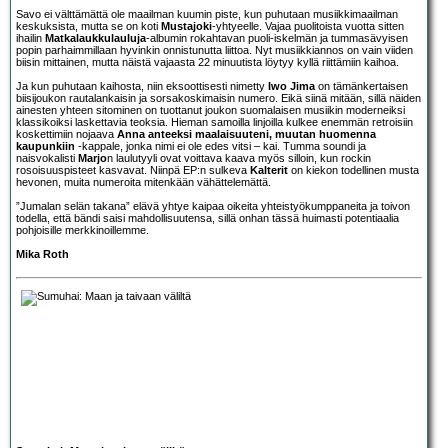
Savo ei välttämättä ole maailman kuumin piste, kun puhutaan musiikkimaailman
keskuksista, mutta se on koti
Mustajoki
-yhtyeelle. Vajaa puolitoista vuotta sitten
ihailin
Matkalaukkulauluja
-albumin rokahtavan puoli-iskelmän ja tummasävyisen
popin parhaimmillaan hyvinkin onnistunutta liittoa. Nyt musiikkiannos on vain viiden
biisin mittainen, mutta näistä vajaasta 22 minuutista löytyy kyllä riittämiin kaihoa.
Ja kun puhutaan kaihosta, niin eksoottisesti nimetty
Iwo Jima
on tämänkertaisen
biisijoukon rautalankaisin ja sorsakoskimaisin numero. Eikä siinä mitään, sillä näiden
ainesten yhteen sitominen on tuottanut joukon suomalaisen musiikin moderneiksi
klassikoiksi laskettavia teoksia. Hieman samoilla linjoilla kulkee enemmän retroisiin
koskettimiin nojaava
Anna anteeksi maalaisuuteni, muutan huomenna
kaupunkiin
-kappale, jonka nimi ei ole edes vitsi – kai. Tumma soundi ja
naisvokalisti
Marjo
n laulutyyli ovat voittava kaava myös silloin, kun rockin
rosoisuuspisteet kasvavat. Niinpä EP:n sulkeva
Kalterit
on kiekon todellinen musta
hevonen, muita numeroita mitenkään vähättelemättä.
”Jumalan selän takana” elävä yhtye kaipaa oikeita yhteistyökumppaneita ja toivon
todella, että bändi saisi mahdollisuutensa, sillä onhan tässä huimasti potentiaalia
pohjoisille merkkinoillemme.
Mika Roth