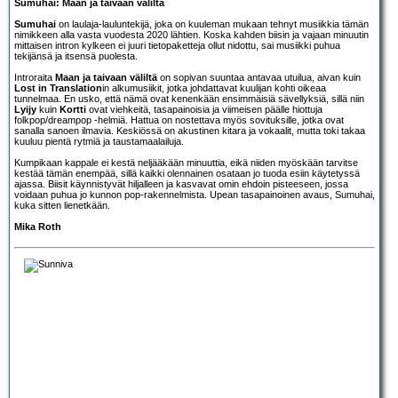
Sumuhai: Maan ja taivaan väliltä
Sumuhai
on laulaja-lauluntekijä, joka on kuuleman mukaan tehnyt musiikkia tämän
nimikkeen alla vasta vuodesta 2020 lähtien. Koska kahden biisin ja vajaan minuutin
mittaisen intron kylkeen ei juuri tietopaketteja ollut nidottu, sai musiikki puhua
tekijänsä ja itsensä puolesta.
Introraita
Maan ja taivaan väliltä
on sopivan suuntaa antavaa utuilua, aivan kuin
Lost in Translation
in alkumusiikit, jotka johdattavat kuulijan kohti oikeaa
tunnelmaa. En usko, että nämä ovat kenenkään ensimmäisiä sävellyksiä, sillä niin
Lyijy
kuin
Kortti
ovat viehkeitä, tasapainoisia ja viimeisen päälle hiottuja
folkpop/dreampop -helmiä. Hattua on nostettava myös sovituksille, jotka ovat
sanalla sanoen ilmavia. Keskiössä on akustinen kitara ja vokaalit, mutta toki takaa
kuuluu pientä rytmiä ja taustamaalailuja.
Kumpikaan kappale ei kestä neljääkään minuuttia, eikä niiden myöskään tarvitse
kestää tämän enempää, sillä kaikki olennainen osataan jo tuoda esiin käytetyssä
ajassa. Biisit käynnistyvät hiljalleen ja kasvavat omin ehdoin pisteeseen, jossa
voidaan puhua jo kunnon pop-rakennelmista. Upean tasapainoinen avaus, Sumuhai,
kuka sitten lienetkään.
Mika Roth