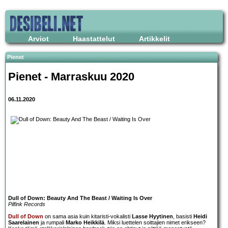
Arviot
Haastattelut
Artikkelit
Pienet
Pienet - Marraskuu 2020
06.11.2020
Dull of Down: Beauty And The Beast / Waiting Is Over
Pilfink Records
Dull of Down
on sama asia kuin kitaristi-vokalisti
Lasse Hyytinen
, basisti
Heidi
Saarelainen
ja rumpali
Marko Heikkilä
. Miksi luettelen soittajien nimet erikseen?