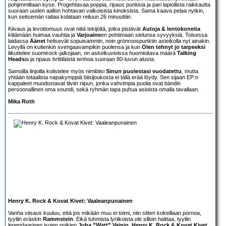
pohjimmiltaan kyse. Progehtavaa poppia, ripaus punkkia ja pari lapiollista raikkautta
suoraan uuden aallon hohtavan valkoisista kinoksista. Sama kaava pelaa nytkin,
kun seitsemän raitaa kolataan reiluun 26 minuuttiin.
Kiivaus ja levottomuus ovat niitä tekijöitä, jotka pistävät
Autoja & lentokoneita
kiitämään huimaa vauhtia ja
Varjoaine
en pohtimaan sielunsa syvyyksiä. Toisessa
laidassa
Äänet
helisevät sopuisammin, noin grönroospunktin asteikolla nyt ainakin.
Levyllä on kuitenkin svengaavampikin puolensa ja kun
Olen tehnyt jo tarpeeksi
liikuttelee suomirock-jalkojaan, on askelkuvioissa huomioitava määrä
Talking
Heads
ia ja ripaus brittiläistä tenhoa suoraan 80-luvun alusta.
Samoilla linjoilla kolistelee myös nimibiisi
Sinun puolestasi vuodatettu
, mutta
yhtään totaalista napakymppiä biisijoukosta ei tällä erää löydy. Sen sijaan EP:n
kappaleet muodostavat tiiviin nipun, jonka vahvimpia puolia ovat bändin
persoonallinen oma soundi, sekä ryhmän tapa puhua asioista omalla tavallaan.
Mika Roth
Henry K. Rock & Kovat Kivet: Vaaleanpunainen
Vanha viisaus kuuluu, että jos mikään muu ei toimi, niin sitten kokeillaan pornoa,
tyyliin eräskin
Rammstein
. Eikä tuhmista lyriikoista ole silloin haittaa, tyyliin
legendaarinen isojen poikien
Juha ”Watt” Vainio
.
Henry K. Rock & Kovat Kivet