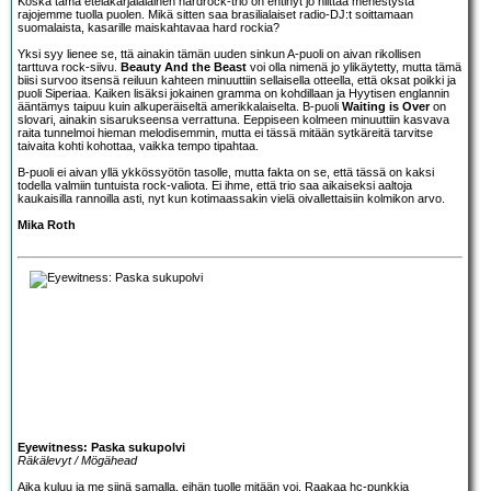
Koska tämä eteläkarjalalainen hardrock-trio on ehtinyt jo niittää menestystä
rajojemme tuolla puolen. Mikä sitten saa brasilialaiset radio-DJ:t soittamaan
suomalaista, kasarille maiskahtavaa hard rockia?
Yksi syy lienee se, ttä ainakin tämän uuden sinkun A-puoli on aivan rikollisen
tarttuva rock-siivu.
Beauty And the Beast
voi olla nimenä jo ylikäytetty, mutta tämä
biisi survoo itsensä reiluun kahteen minuuttiin sellaisella otteella, että oksat poikki ja
puoli Siperiaa. Kaiken lisäksi jokainen gramma on kohdillaan ja Hyytisen englannin
ääntämys taipuu kuin alkuperäiseltä amerikkalaiselta. B-puoli
Waiting is Over
on
slovari, ainakin sisarukseensa verrattuna. Eeppiseen kolmeen minuuttiin kasvava
raita tunnelmoi hieman melodisemmin, mutta ei tässä mitään sytkäreitä tarvitse
taivaita kohti kohottaa, vaikka tempo tipahtaa.
B-puoli ei aivan yllä ykkössyötön tasolle, mutta fakta on se, että tässä on kaksi
todella valmiin tuntuista rock-valiota. Ei ihme, että trio saa aikaiseksi aaltoja
kaukaisilla rannoilla asti, nyt kun kotimaassakin vielä oivallettaisiin kolmikon arvo.
Mika Roth
Eyewitness: Paska sukupolvi
Räkälevyt / Mögähead
Aika kuluu ja me siinä samalla, eihän tuolle mitään voi. Raakaa hc-punkkia