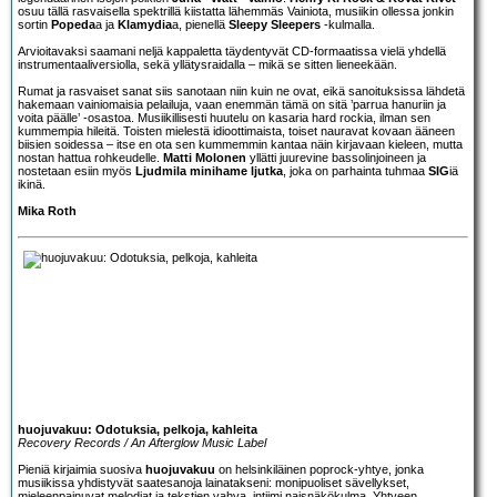
osuu tällä rasvaisella spektrillä kiistatta lähemmäs Vainiota, musiikin ollessa jonkin
sortin
Popeda
a ja
Klamydia
a, pienellä
Sleepy Sleepers
-kulmalla.
Arvioitavaksi saamani neljä kappaletta täydentyvät CD-formaatissa vielä yhdellä
instrumentaaliversiolla, sekä yllätysraidalla – mikä se sitten lieneekään.
Rumat ja rasvaiset sanat siis sanotaan niin kuin ne ovat, eikä sanoituksissa lähdetä
hakemaan vainiomaisia pelailuja, vaan enemmän tämä on sitä ’parrua hanuriin ja
voita päälle’ -osastoa. Musiikillisesti huutelu on kasaria hard rockia, ilman sen
kummempia hileitä. Toisten mielestä idioottimaista, toiset nauravat kovaan ääneen
biisien soidessa – itse en ota sen kummemmin kantaa näin kirjavaan kieleen, mutta
nostan hattua rohkeudelle.
Matti Molonen
yllätti juurevine bassolinjoineen ja
nostetaan esiin myös
Ljudmila minihame ljutka
, joka on parhainta tuhmaa
SIG
iä
ikinä.
Mika Roth
huojuvakuu: Odotuksia, pelkoja, kahleita
Recovery Records / An Afterglow Music Label
Pieniä kirjaimia suosiva
huojuvakuu
on helsinkiläinen poprock-yhtye, jonka
musiikissa yhdistyvät saatesanoja lainatakseni: monipuoliset sävellykset,
mieleenpainuvat melodiat ja tekstien vahva, intiimi naisnäkökulma. Yhtyeen