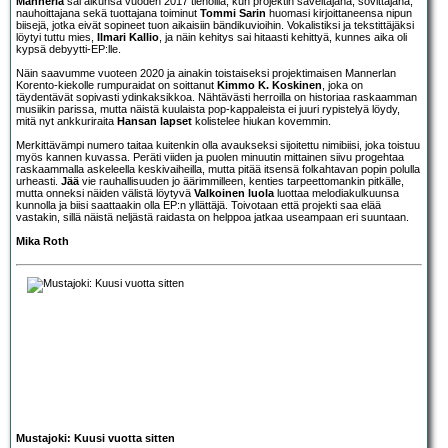
Mannerla
sai alkunsa vuoden 2017 tienoilla, kun projektin säveltäjänä, sovittajana,
nauhoittajana sekä tuottajana toiminut
Tommi Sarin
huomasi kirjoittaneensa nipun
biisejä, jotka eivät sopineet tuon aikaisiin bändikuvioihin. Vokalistiksi ja tekstittäjäksi
löytyi tuttu mies,
Ilmari Kallio
, ja näin kehitys sai hitaasti kehittyä, kunnes aika oli
kypsä debyytti-EP:lle.
Näin saavumme vuoteen 2020 ja ainakin toistaiseksi projektimaisen Mannerlan
Korento-kiekolle rumpuraidat on soittanut
Kimmo K. Koskinen
, joka on
täydentävät sopivasti ydinkaksikkoa. Nähtävästi herroilla on historiaa raskaamman
musiikin parissa, mutta näistä kuulaista pop-kappaleista ei juuri rypistelyä löydy,
mitä nyt ankkuriraita
Hansan lapset
kolistelee hiukan kovemmin.
Merkittävämpi numero taitaa kuitenkin olla avaukseksi sijoitettu nimibiisi, joka toistuu
myös kannen kuvassa. Peräti viiden ja puolen minuutin mittainen siivu progehtaa
raskaammalla askeleella keskivaiheilla, mutta pitää itsensä folkahtavan popin polulla
urheasti.
Jää
vie rauhallisuuden jo äärimmilleen, kenties tarpeettomankin pitkälle,
mutta onneksi näiden välistä löytyvä
Valkoinen luola
luottaa melodiakulkuunsa
kunnolla ja biisi saattaakin olla EP:n yllättäjä. Toivotaan että projekti saa elää
vastakin, sillä näistä neljästä raidasta on helppoa jatkaa useampaan eri suuntaan.
Mika Roth
Mustajoki: Kuusi vuotta sitten