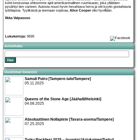
kohti keskustaa ohitsemme ajeli amerikanmallinen ruumisauto, joka yllättäen
pysähtyi tien varteen. Autosta nousi hyvin hevahtava herra ja otti kyytin gootahtavia
tyttölapsia. Tyylikästä ja teemaan sopivaa,
Alice Cooper
olisi hyvillään.
Ilkka Valpasvuo
Lukukertoja:
9595
Artistihaku
Uusimmat livearviot
Samuli Putro [Tampere-talo/Tampere]
05.11.2025
Queens of the Stone Age [Jäähalli/Helsinki]
04.08.2025
Absoluuttinen Nollapiste [Tavara-asema/Tampere]
07.25.2025
Turku Rockfest 2025 – lauantai [Artukainen/Turku]