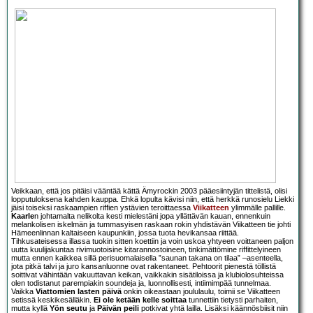
Veikkaan, että jos pitäisi vääntää kättä Ämyrockin 2003 pääesiintyjän tittelistä, olisi
lopputuloksena kahden kauppa. Ehkä lopulta kävisi niin, että herkkä runosielu Liekki
jäisi toiseksi raskaampien riffien ystävien teroittaessa
Viikatteen
ylimmälle pallille.
Kaarle
n johtamalta nelikolta kesti mielestäni jopa yllättävän kauan, ennenkuin
melankolisen iskelmän ja tummasyisen raskaan rokin yhdistävän Viikatteen tie johti
Hämeenlinnan kaltaiseen kaupunkiin, jossa tuota hevikansaa riittää.
Tihkusateisessa illassa tuokin sitten koettiin ja voin uskoa yhtyeen voittaneen paljon
uutta kuulijakuntaa rivimuotoisine kitarannostoineen, tinkimättömine riffittelyineen
mutta ennen kaikkea sillä perisuomalaisella ”saunan takana on tilaa” –asenteella,
jota pitkä talvi ja juro kansanluonne ovat rakentaneet. Pehtoorit pienestä töllistä
soittivat vähintään vakuuttavan keikan, vaikkakin sisätiloissa ja klubiolosuhteissa
olen todistanut parempiakin soundeja ja, luonnollisesti, intiimimpää tunnelmaa.
Vaikka
Viattomien lasten päivä
onkin oikeastaan joululaulu, toimii se Viikatteen
setissä keskikesälläkin.
Ei ole ketään kelle soittaa
tunnettiin tietysti parhaiten,
mutta kyllä
Yön seutu
ja
Päivän peili
potkivat yhtä lailla. Lisäksi käännösbiisit niin