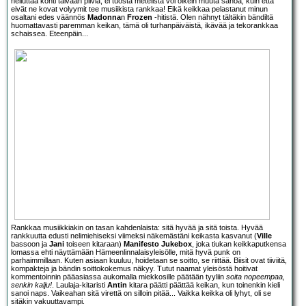
heiluttaa kohti taivaan pilviä, ei tuosta metelistä voi oikein muuta sanoa, kuin että
eivät ne kovat volyymit tee musiikista rankkaa! Eikä keikkaa pelastanut minun
osaltani edes väännös
Madonna
n
Frozen
-hitistä. Olen nähnyt tältäkin bändiltä
huomattavasti paremman keikan, tämä oli turhanpäiväistä, ikävää ja tekorankkaa
schaissea. Eteenpäin...
Rankkaa musiikkiakin on tasan kahdenlaista: sitä hyvää ja sitä toista. Hyvää
rankkuutta edusti nelimiehiseksi viimeksi näkemästäni keikasta kasvanut (
Ville
bassoon ja
Jani
toiseen kitaraan)
Manifesto Jukebox
, joka tiukan keikkaputkensa
lomassa ehti näyttämään Hämeenlinnalaisyleisölle, mitä hyvä punk on
parhaimmillaan. Kuten asiaan kuuluu, hoidetaan se soitto, se riittää. Biisit ovat tiiviitä,
kompakteja ja bändin soittokokemus näkyy. Tutut naamat yleisöstä hoitivat
kommentoinnin pääasiassa aukomalla miekkosille päätään tyyliin
soita nopeempaa,
senkin kalju!
. Laulaja-kitaristi
Antin
kitara päätti päättää keikan, kun toinenkin kieli
sanoi naps. Vaikeahan sitä virettä on silloin pitää... Vaikka keikka oli lyhyt, oli se
sitäkin vakuuttavampi.