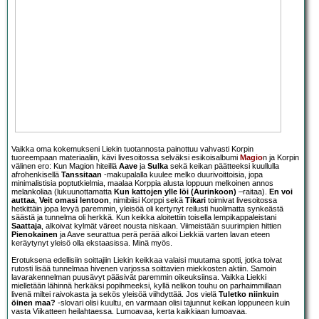
Vaikka oma kokemukseni Liekin tuotannosta painottuu vahvasti Korpin
tuoreempaan materiaaliin, kävi livesoitossa selväksi esikoisalbumi
Magio
n ja Korpin
välinen ero: Kun Magion hiteillä
Aave
ja
Sulka
sekä keikan päätteeksi kuullulla
afrohenkisellä
Tanssitaan
-makupalalla kuulee melko duurivoittoisia, jopa
minimalistisia poptutkielmia, maalaa Korppia alusta loppuun melkoinen annos
melankoliaa (lukuunottamatta
Kun kattojen ylle löi (Aurinkoon)
–raitaa).
En voi
auttaa
,
Veit omasi lentoon
, nimibiisi Korppi sekä
Tikari
toimivat livesoitossa
hetkittäin jopa levyä paremmin, yleisöä oli kertynyt reilusti huolimatta synkeästä
säästä ja tunnelma oli herkkä. Kun keikka aloitettiin toisella lempikappaleistani
Saattaja
, alkoivat kylmät väreet nousta niskaan. Viimeistään suurimpien hittien
Pienokainen
ja Aave seurattua perä perää alkoi Liekkiä varten lavan eteen
keräytynyt yleisö olla ekstaasissa. Minä myös.
Erotuksena edellisiin soittajiin Liekin keikkaa valaisi muutama spotti, jotka toivat
rutosti lisää tunnelmaa hivenen varjossa soittavien miekkosten aktiin. Samoin
lavarakennelman puusävyt pääsivät paremmin oikeuksiinsa. Vaikka Liekki
mielletään lähinnä herkäksi popihmeeksi, kyllä nelikon touhu on parhaimmillaan
livenä miltei raivokasta ja sekös yleisöä viihdyttää. Jos vielä
Tuletko niinkuin
öinen maa?
-slovari olisi kuultu, en varmaan olisi tajunnut keikan loppuneen kuin
vasta Viikatteen heilahtaessa. Lumoavaa, kerta kaikkiaan lumoavaa.