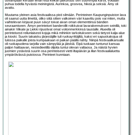
useampaan kertaan ilman että keikan jatkuvuus sen suurempia kärsii, voidaan
puhua todella hyvästä meiningistä. Aurinkoa, groovea, hikeä ja seksiä. Ämy oli
avattu.
Muutama yleinen asia festivaalissa pisti silmään. Perinteinen Kaupunginpuiston lava
oli saanut uutta ilmettä, oliko siitä sitten valkoinen väri kaavittu pois vai miten, mutta
vaihtelevan kirjavat puun sävyt toivat aivan oman elementtinsä bändien
seuraamiseen. Ämyn perinteiset banderollit roikkuivat lavarakennuksen seinillä, toki
ainakin Viikate ja Liekki ripustivat omat voitonmerkkinsä taustalle. Alueella oli
perinteisesti reilunlaisesti kojuja mikä mihinkin tarkoitukseen sekä tietysti kalja-alue
ja kioski. Suurin takaisku järjestäjille tuli ruokayrittäjiltä, kaksi eri sapuskakojua oli
tulossa paikalle joista kumpaakaan ei paikan päällä nähty. Niinpä festivaalikansalle
oli ruokapuolena tarjolla vain sämpylää ja jätskiä. Eipä tuokaan tuntunut kansaa
paljon haittaavan, nestedieetillä olijoita tuntui olevan valtaosa. Ja näistä hyvien
juomien ystävistä suurin osa perinteisesti vietti iltapäivän ja illan festivaalialuetta
ympäröivässä puistossa. Perinteet kunniaan.