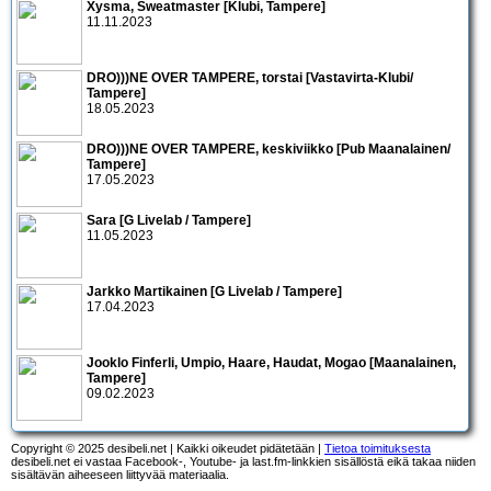
Xysma, Sweatmaster [Klubi, Tampere]
11.11.2023
DRO)))NE OVER TAMPERE, torstai [Vastavirta-Klubi/
Tampere]
18.05.2023
DRO)))NE OVER TAMPERE, keskiviikko [Pub Maanalainen/
Tampere]
17.05.2023
Sara [G Livelab / Tampere]
11.05.2023
Jarkko Martikainen [G Livelab / Tampere]
17.04.2023
Jooklo Finferli, Umpio, Haare, Haudat, Mogao [Maanalainen,
Tampere]
09.02.2023
Copyright © 2025 desibeli.net | Kaikki oikeudet pidätetään |
Tietoa toimituksesta
desibeli.net ei vastaa Facebook-, Youtube- ja last.fm-linkkien sisällöstä eikä takaa niiden
sisältävän aiheeseen liittyvää materiaalia.