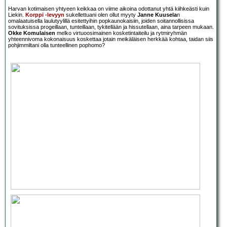
Harvan kotimaisen yhtyeen keikkaa on viime aikoina odottanut yhtä kiihkeästi kuin
Liekin.
Korppi
-levyyn
sukellettuani olen ollut myyty
Janne Kuusela
n
omalaatuisella laulutyylillä esitettyihin popkaunokaisiin, joiden soitannollisissa
sovituksissa progeillaan, tunteillaan, tykitellään ja hissutellaan, aina tarpeen mukaan.
Okke Komulaisen
melko virtuoosimainen kosketintaiteilu ja rytmiryhmän
yhteennivoma kokonaisuus koskettaa jotain meikäläisen herkkää kohtaa, taidan siis
pohjimmiltani olla tunteellinen pophomo?