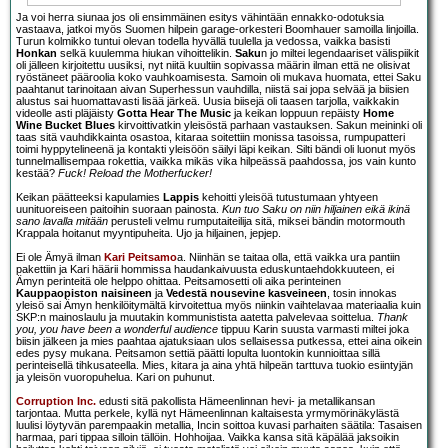
Ja voi herra siunaa jos oli ensimmäinen esitys vähintään ennakko-odotuksia
vastaava, jatkoi myös Suomen hilpein garage-orkesteri Boomhauer samoilla linjoilla.
Turun kolmikko tuntui olevan todella hyvällä tuulella ja vedossa, vaikka basisti
Honkan
selkä kuulemma hiukan vihoittelikin.
Saku
n jo miltei legendaariset välispiikit
oli jälleen kirjoitettu uusiksi, nyt niitä kuultiin sopivassa määrin ilman että ne olisivat
ryöstäneet pääroolia koko vauhkoamisesta. Samoin oli mukava huomata, ettei Saku
paahtanut tarinoitaan aivan Superhessun vauhdilla, niistä sai jopa selvää ja biisien
alustus sai huomattavasti lisää järkeä. Uusia biisejä oli taasen tarjolla, vaikkakin
videolle asti pläjäisty
Gotta Hear The Music
ja keikan loppuun repäisty
Home
Wine Bucket Blues
kirvoittivatkin yleisöstä parhaan vastauksen. Sakun meininki oli
taas sitä vauhdikkainta osastoa, kitaraa soitettiin monissa tasoissa, rumpupatteri
toimi hyppytelineenä ja kontakti yleisöön säilyi läpi keikan. Silti bändi oli luonut myös
tunnelmallisempaa rokettia, vaikka mikäs vika hilpeässä paahdossa, jos vain kunto
kestää?
Fuck! Reload the Motherfucker!
Keikan päätteeksi kapulamies
Lappis
kehoitti yleisöä tutustumaan yhtyeen
uunituoreiseen paitoihin suoraan painosta.
Kun tuo Saku on niin hiljainen eikä ikinä
sano lavalla mitään
perusteli velmu rumputaiteilija sitä, miksei bändin motormouth
Krappala hoitanut myyntipuheita. Ujo ja hiljainen, jepjep.
Ei ole Ämyä ilman
Kari Peitsamo
a. Niinhän se taitaa olla, että vaikka ura pantiin
pakettiin ja Kari häärii hommissa haudankaivuusta eduskuntaehdokkuuteen, ei
Ämyn perinteitä ole helppo ohittaa. Peitsamosetti oli aika perinteinen
Kauppaopiston naisineen
ja
Vedestä nousevine kasveineen
, tosin innokas
yleisö sai Ämyn henkilöitymältä kirvoitettua myös niinkin vaihtelavaa materiaalia kuin
SKP:n mainoslaulu ja muutakin kommunistista aatetta palvelevaa soittelua.
Thank
you, you have been a wonderful audience
tippuu Karin suusta varmasti miltei joka
biisin jälkeen ja mies paahtaa ajatuksiaan ulos sellaisessa putkessa, ettei aina oikein
edes pysy mukana. Peitsamon settiä päätti lopulta luontokin kunnioittaa sillä
perinteisellä tihkusateella. Mies, kitara ja aina yhtä hilpeän tarttuva tuokio esiintyjän
ja yleisön vuoropuhelua. Kari on puhunut.
Corruption Inc.
edusti sitä pakollista Hämeenlinnan hevi- ja metallikansan
tarjontaa. Mutta perkele, kyllä nyt Hämeenlinnan kaltaisesta yrmymörinäkylästä
luulisi löytyvän parempaakin metallia, Incin soittoa kuvasi parhaiten säätila: Tasaisen
harmaa, pari tippaa silloin tällöin. Hohhoijaa. Vaikka kansa sitä käpälää jaksoikin