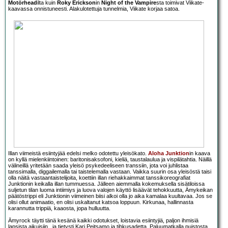
Motörhead
ilta kuin
Roky Erickson
in
Night of the Vampire
sta toimivat Viikate-
kaavassa onnistuneesti. Alakulotettuja tunnelmia, Viikate korjaa satoa.
Illan viimeistä esiintyjää edelsi melko odotettu yleisökato.
Aloha Junktion
in kaava
on kyllä mielenkiintoinen: baritonisaksofoni, kieliä, taustalaulua ja vispilätahtia. Näillä
välineillä yritetään saada yleisö psykedeeliseen transsiin, jota voi juhlistaa
tanssimalla, diggailemalla tai taistelemalla vastaan. Vaikka suurin osa yleisöstä taisi
olla näitä vastaantaistelijoita, koettiin illan riehakkaimmat tanssikoreografiat
Junktionin keikalla illan tummuessa. Jälleen aiemmalla kokemuksella sisätiloissa
suljetun tilan luoma intiimiys ja luova valojen käyttö lisäävät tehokkuutta, Ämykeikan
päätöstrippi eli Junktionin viimeinen biisi alkoi olla jo aika kamalaa kuultavaa. Jos se
olisi ollut animaatio, en olisi uskaltanut katsoa loppuun. Kirkunaa, hallinnasta
karannutta trippiä, kaaosta, jopa hulluutta.
Ämyrock täytti tänä kesänä kaikki odotukset, loistavia esiintyjiä, paljon ihmisiä
lapsista aikuisiin...ja tietysti Kari Peitsamo ja tihkusadetta. Paluumatkalla puistosta