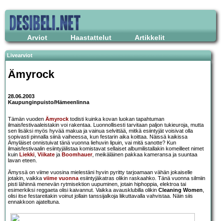
Arviot
Haastattelut
Artikkelit
Livearviot
Ämyrock
28.06.2003
Kaupunginpuisto/Hämeenlinna
Tämän vuoden
Ämyrock
todisti kuinka kovan luokan tapahtuman
ilmaisfestivaaleistakin voi rakentaa. Luonnollisesti tarvitaan paljon tukieuroja, mutta
sen lisäksi myös hyvää makua ja vainua selvittää, mitkä esiintyjät voisivat olla
sopivasti pinnalla siinä vaiheessa, kun festarin aika koittaa. Näissä kaikissa
Ämyläiset onnistuivat tänä vuonna liehuvin lipuin, vai mitä sanotte? Kun
ilmaisfestivaalin esiintyjälistaa komistavat sellaiset albumilistallakin komeilleet nimet
kuin
Liekki
,
Viikate
ja
Boomhauer
, meikäläinen pakkaa kameransa ja suuntaa
lavan eteen.
Ämyssä on viime vuosina mielestäni hyvin pyritty tarjoamaan vähän jokaiselle
jotakin, vaikka
viime vuonna
esiintyjäkatras olikin raskaahko. Tänä vuonna silmiin
pisti lähinnä menevän rytmisektion uupuminen, jotain hiphoppia, elektroa tai
esimerkiksi reggaeta olisi kaivannut. Vaikka avausklubilla olikin
Cleaning Women
,
olisi itse festareitakin voinut jollain tanssijalkoja liikuttavalla vahvistaa. Näin siis
ennakkoon ajateltuna.