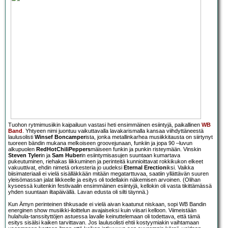
Tuohon rytmimusiikin kaipailuun vastasi heti ensimmäinen esiintyjä, paikallinen
WB
Band
. Yhtyeen nimi juontuu vaikuttavalla lavakarismalla kansaa viihdyttäneestä
laulusolisti
Winsef Boncamper
ista, jonka metallinkarhea musiikkitausta on siirtynyt
tuoreen bändin mukana melkoiseen groovejunaan, funkiin ja jopa 90 –luvun
alkupuolen
RedHotChiliPeppers
mäiseen funkin ja punkin risteymään. Vinskin
Steven Tyler
in ja
Sam Huber
in esiintymisasujen suuntaan kumartava
pukeutuminen, riehakas liikkuminen ja perinteitä kunnioittavat rokkikukon elkeet
vakuuttivat, ehdin nimetä orkesteria jo uudeksi
Eternal Erection
iksi. Vaikka
biisimateriaali ei vielä sisälläkkään mitään megatarttuvaa, saatiin yllättävän suuren
yleisömassan jalat liikkeelle ja esitys oli todellakin näkemisen arvoinen. (Olihan
kyseessä kuitenkin festivaalin ensimmäinen esiintyjä, kellokin oli vasta tikittämässä
yhden suuntaan iltapäivällä. Lavan edusta oli silti täynnä.)
Kun Ämyn perinteinen tihkusade ei vielä aivan kaatunut niskaan, sopi WB Bandin
energinen show musiikki-iloittelun avajaiseksi kuin viisari kelloon. Viimeistään
hulahula-tanssityttöjen astuessa lavalle keinuttelemaan oli todettava, että tämä
esitys sisälsi kaiken tarvittavan. Jos laulusolisti ehtii kostyymiakin vaihtamaan