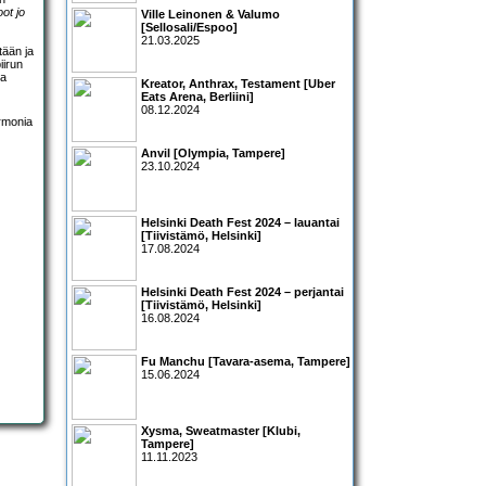
ot jo
Ville Leinonen & Valumo
[Sellosali/Espoo]
21.03.2025
tään ja
iirun
ja
Kreator, Anthrax, Testament [Uber
Eats Arena, Berliini]
08.12.2024
Anvil [Olympia, Tampere]
23.10.2024
Helsinki Death Fest 2024 – lauantai
[Tiivistämö, Helsinki]
17.08.2024
Helsinki Death Fest 2024 – perjantai
[Tiivistämö, Helsinki]
16.08.2024
Fu Manchu [Tavara-asema, Tampere]
15.06.2024
Xysma, Sweatmaster [Klubi,
Tampere]
11.11.2023