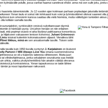
een kylmäävälle polulle, jossa vanhat haamut sanelevat ehdot:
anna mä oon sulle joku, jonka o
ö.
o haasteita äänentoistolle. Jo 12 vuoden ajan kotimaan parhaan poplaulajan jalustalla tietämät
iluneen Yonan laulu ei soinut niin kirkkaasti kuin voisi ja lyömäsoittimet olisivat saaneet olla p
ssä ison orkesterin kanssa saattaa olla vielä hiomista, mutta välitettyjen tunteiden aitous 
 olla kellään samalla tasolla.
 kruununjalokivi, synkissäkin vesissä sukeltaessaan täynnä
tomiin ei hänkään pysty. Uni johon herään on niin erilainen
iaali, että popimpi osasto ei aina löytänyt paikkaansa konsertissa.
n
ja hiljakseen vakaaseen lentoon kohonnut,
Juhani Grönroos
in
y
Lintu
istuivat kuitenkin kokonaisuuteen uljaasti. Vieraileva tähti
Pilvet liikkuu, minä en
sen ansaitsemalle tasolle. Toisen setin
liinoille.
amalla tavalla kuin 1950-luvulla syntynyt
J. Karjalainen
on ikuisesti
olly Parton
in
I Will Always Love You
omana suomennoksena
jelmistossa se oli u-käännös taiteesta viihteeseen. Mutta juuri
sa tai viihdeohjelmassa, jonka sekalainen seurakunta saa meidät
uin uhkia, vaikka yksityishenkilönä hän ainakin väittää olevansa
spisteissä ja kontrasteissa. Yonan tapauksessa se taide lähtee
ti tämän ja nousi taputtamaan raikuvasti.