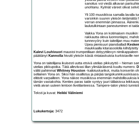
sanoitus voi viedä alkavan parisuht
unohtanu
. Kylmät väreet olivat selvi
Yli 100 muusikkoa samalla lavalla tu
varsinkin suuren yleisön tietämättä he
verran enemmän pinnassa. Äänenkäytö
laulutulkintaan paneutuminen ei taida
Vaikka Yona on kotimaisen musiikin
rakkautta oleva luonnonlapsi, mahdot
tunnevyöry kuin taiteilijan muu mater
Upea pienisuuri pianoballadi
Keske
maukkaalla kitarasoololla kiihdytett
Kalevi Louhivuori
maustoi trumpetillaan debyyttilevyn nimikappaleen
päättänyt
Kannolla
hivutti yleisön käsiä rintataskuista kurkistaville nenä
Yona on taiteilijana ikuisesti uutta etsivä utelias pikkutyttö – hieman s
utelias pikkupoika. Tätä alleviivasi illan ylimääräisenä kuultu numero.
D
vältti pahimmat
Whitney Houston
-kailotuskarikot, mutta konsertin oh
sellainen Yona on. Siksi hän osallistuu ja pärjää tangokuninkuuskisas
elitistit varpailleen. Yona näkee musiikissa enemmän mahdollisuuksia k
tämän vastakohta. Kenties paras taide syntyy juuri tällaisissa leikkau
vielä aivan uuteen lentoon livetilanteessa. Tampere-talon yleisö tunnis
Teksti ja kuvat:
Heikki Väliniemi
Lukukertoja:
3472