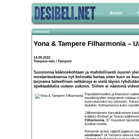
Arviot
H
Livearviot
Yona & Tampere Filharmonia – U
14.09.2022
Tampere-talo / Tampere
Suosionsa käännekohtaan ja mahdollisesti suuren yleis
mestariteoksensa nyt kolmatta kertaa siten kuin se kuu
tarjoama taiteellinen selkänoja ei vielä täysin ryhdistä
spektaakkelia uuteen uskoon. Siihen ei näemmä videotaide
Populäärimusiikin ja klassisen naito
musiikkityylien integroinnit voidaa
kuorrutukseksi iso orkesteri. Toises
lauluihin. Kolmannessa koko sävelteos
Jälkimmäiseen harvalukuiseen kasti
kriitikko-Emman ja Teosto-palkinnon
Filharmonia
, 97 muusikon täysimit
kuultua nuottia.
Konsertin avaus räjäytti pajatson tav
unohtanu?
oli Tampere-talossa kaik
ylisanat jäävät kesken kuin puolikuu