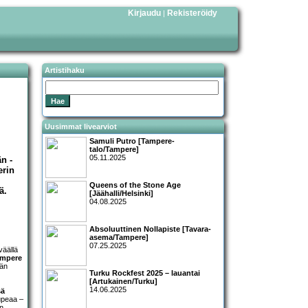
Kirjaudu
Rekisteröidy
|
Artistihaku
Uusimmat livearviot
Samuli Putro [Tampere-
talo/Tampere]
05.11.2025
n -
erin
Queens of the Stone Age
ä.
[Jäähalli/Helsinki]
04.08.2025
Absoluuttinen Nollapiste [Tavara-
asema/Tampere]
07.25.2025
väällä
mpere
ään
Turku Rockfest 2025 – lauantai
[Artukainen/Turku]
14.06.2025
sä
 upeaa –
en