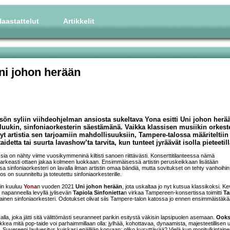
aastattelut
Artikkelit
ni johon herään
ön syliin viihdeohjelman ansiosta sukeltava Yona esitti Uni johon herää
luukin, sinfoniaorkesterin säestämänä. Vaikka klassisen musiikin orkest
nyt artistia sen tarjoamiin mahdollisuuksiin, Tampere-talossa määriteltiin
tta tai suurta lavashow’ta tarvita, kun tunteet jyräävät isolla pieteetill
ksia on nähty viime vuosikymmeninä kiltisti sanoen riittävästi. Konserttitilanteessa nämä
n karkeasti ottaen jakaa kolmeen luokkaan. Ensimmäisessä artistin peruskeikkaan lisätään
sa sinfoniaorkesteri on lavalla ilman artistin omaa bändiä, mutta sovitukset on tehty vanhoihin
 on suunniteltu ja toteutettu sinfoniaorkesterille.
in kuuluu
Yona
n vuoden 2021
Uni johon herään
, jota uskaltaa jo nyt kutsua klassikoksi. Ke
 napanneella levyllä jylisevän
Tapiola Sinfonietta
n virkaa Tampereen-konsertissa toimitti
Ta
tainen sinfoniaorkesteri. Odotukset olivat siis Tampere-talon katossa jo ennen ensimmäistäk
alla, joka jätti sitä välittömästi seuranneet parikin esitystä väkisin lapsipuolen asemaan.
Ook
kea mitä pop-taide voi parhaimmillaan olla: jylhää, kohottavaa, dynaamista, majesteetillisen
. Suvereeni lauluesitys kuiskasi epäilijän korvaan: oliko kysyttävää? Vielä kun monitulkintain