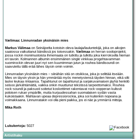
Vælimaa: Linnunradan yksinäisin mies
Markus Välimaa
on Seinäjoelta kotoisin oleva laulaja/lauluntekijä, joka on aikojen
saatossa vaikuttanut bändissä jos toisessakin.
Vælimaa
on herran sooloprojekti,
jossa rockin monimuotoista ihmemaata on tutkittu ja tulkittu joka kierroksella hieman
eri tavoin. Kolmannen albumin ensimmäinen single vinkkaa progehtavamman
suomirockin olevan juuri nyt sen kuumimman jutun ja rouhea bändisoundi on
saavutettu tällä erää lähes täysin omin voimin.
Linnunradan yksinäisin mies – siinähän sitä on otsikkoa, joka jo selittää itseään.
Mies on täysin yksin ja hän ymmärtää myös menetystensä täyden hinnan, eikä silti
laske leukaa rintaansa. Tapahtunut on tapahtunut ja sarjakuvamaisen jäyhä henkilö
seisoo järkähtämättä, vaikka onkin muuttunut tekstissä tarpeettomaksi. Rouhea
rock-soundi ja paksusti soitetut koskettimet rakentavat rock-oopperan kulissit
poloisen rukan ympärille, mutta kurjuudessahan suomalaisen sydän vasta
kukoistaakin. Mahtavan upeaa depressiorockia, joka soi kuitenkin nopeana ja
voimakkaana. Linnunratakin voi olla pieni paikka, jos ei näe ja ymmärrä mittoja.
Mika Roth
Lukukertoja:
5027
Artistihaku