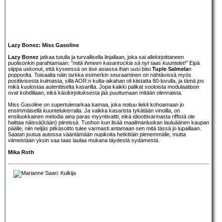
Lazy Bonez: Miss Gasoline
Lazy Bonez
jatkaa tutulla ja turvallisella linjallaan, joka sai allekirjoittaneen
puolisonkin parahtamaan:
”mitä ihmeen kasarirockia sä nyt taas kuuntelet!”
Eipä
siippa uskonut, että kyseessä on itse asiassa ihan uusi biisi
Tuple Salmela
n
poppoolta. Toisaalta näin tarkka esimerkin seuraaminen on nähtävissä myös
positiivisesta kulmasta, sillä AOR:n kulta-aikahan oli kiistatta 80-luvulla, ja tämä jos
mikä kuulostaa autenttiselta kasarilta. Jopa kaikki palikat sooloista modulaatioon
ovat kohdillaan, eikä käsikirjoituksesta jää puuttumaan mitään olennaista.
Miss Gasoline on supertulenarkaa kamaa, joka noituu liekit kohoamaan jo
ensimmäisellä kuuntelukerralla. Ja vaikka kasarista tykätään vinoilla, on
ensiluokkainen melodia aina paras myyntivaltti, eikä idioottivarmasta riffistä ole
haittaa näissä(kään) piireissä. Tuohon kun lisää maailmanluokan lauluäänen kaupan
päälle, niin neljäs pitkäsoitto tulee varmasti antamaan sen mitä tässä jo lupaillaan.
Saatan joutua autossa vääntämään nupikoita hetkittäin pienemmälle, mutta
viimeistään yksin saa taas laulaa mukana täydestä sydämestä.
Mika Roth