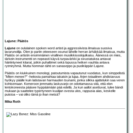
Lajune: Päätös
Lajune
on oululainen spoken word artisti ja aggressiivista ilmaisua suosiva
lavarunoilija. Olen jo pariin otteeseen osunut lähelle herran ärhäkkää ilmaisua, mutta
Päätös on artistin ensimmäinen virallinen musiikkisoolojulkaisu. Äänessä on mies,
tärkein instrumentti on nopeasti käyvä turpavärkki ja sivustatukea antavat
häiriintyneet kitarat, jotkin puhaltimet sekä lopussa hetken vauhtia antava
rytmiryhmä. Mutta homman tähti on sanaseppo ja puoliräppäri Lajune.
Päätös on kiukkuinen monologi, patoutumista vapautunut vuodatus, kun simppelistä
”Miten menee?”
-heitosta pamahtaa takaisin ja lujaa. Arjen totaalinen ahdistavuus
hyökyy päälle kuin latistavan harmauden tsunami, jonka silkka ajattelukin saa veren
kohisemaan. Komeroon jemmattu laskuvarjo on odottamassa sitä, että elon
lentokoneesta pääsee hyppäämään pää edellä. Ja kun aallot asettuvat, tulee bändi
mukaan ja saattelee typertyneen kuulijan ovesta ulos, rappusia alas, keskelle
puistoa – vai oliko tämä jo ihan metsä?
Mika Roth