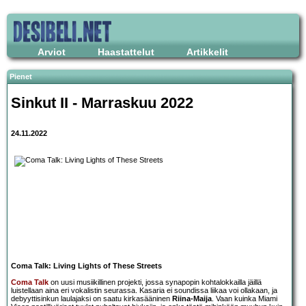
Arviot
Haastattelut
Artikkelit
Pienet
Sinkut II - Marraskuu 2022
24.11.2022
Coma Talk: Living Lights of These Streets
Coma Talk
on uusi musiikillinen projekti, jossa synapopin kohtalokkailla jäillä
luistellaan aina eri vokalistin seurassa. Kasaria ei soundissa liikaa voi ollakaan, ja
debyyttisinkun laulajaksi on saatu kirkasääninen
Riina-Maija
. Vaan kuinka Miami