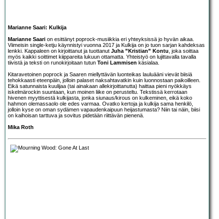
Marianne Saari: Kulkija
Marianne Saari
on esittänyt poprock-musiikkia eri yhteyksissä jo hyvän aikaa.
Viimeisin single-ketju käynnistyi vuonna 2017 ja Kulkija on jo tuon sarjan kahdeksas
lenkki. Kappaleen on kirjoittanut ja tuottanut
Juha ”Kristian” Kontu
, joka soittaa
myös kaikki soittimet kiippareita lukuun ottamatta. Yhteistyö on lujittavalla tavalla
tiivistä ja teksti on runokirjoitaan tutun
Toni Lammisen
käsialaa.
Kitaravetoinen poprock ja Saaren miellyttävän luonteikas lauluääni vievät biisiä
tehokkaasti eteenpäin, jolloin palaset naksahtavatkin kuin luonnostaan paikoilleen.
Eikä satunnaista kuulijaa (tai ainakaan allekirjoittanutta) haittaa pieni nyökkäys
iskelmärockin suuntaan, kun moinen liike on perusteltu. Tekstissä kerrotaan
hivenen myyttisestä kulkijasta, jonka siunaus/kirous on kulkeminen, eikä koko
hahmon olemassaolo ole edes varmaa. Ovatko kertoja ja kulkija sama henkilö,
jolloin kyse on oman sydämen vapaudenkaipuun heijastumasta? Niin tai näin, biisi
on kaihoisan tarttuva ja sovitus pidetään riittävän pienenä.
Mika Roth