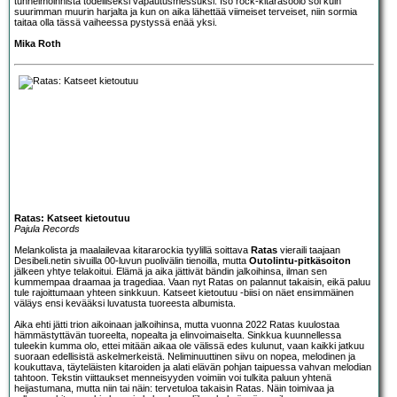
tunnelmoinnista todelliseksi vapautusmessuksi. Iso rock-kitarasoolo soi kuin
suurimman muurin harjalta ja kun on aika lähettää viimeiset terveiset, niin sormia
taitaa olla tässä vaiheessa pystyssä enää yksi.
Mika Roth
Ratas: Katseet kietoutuu
Pajula Records
Melankolista ja maalailevaa kitararockia tyylillä soittava
Ratas
vieraili taajaan
Desibeli.netin sivuilla 00-luvun puolivälin tienoilla, mutta
Outolintu-pitkäsoiton
jälkeen yhtye telakoitui. Elämä ja aika jättivät bändin jalkoihinsa, ilman sen
kummempaa draamaa ja tragediaa. Vaan nyt Ratas on palannut takaisin, eikä paluu
tule rajoittumaan yhteen sinkkuun. Katseet kietoutuu -biisi on näet ensimmäinen
väläys ensi kevääksi luvatusta tuoreesta albumista.
Aika ehti jätti trion aikoinaan jalkoihinsa, mutta vuonna 2022 Ratas kuulostaa
hämmästyttävän tuoreelta, nopealta ja elinvoimaiselta. Sinkkua kuunnellessa
tuleekin kumma olo, ettei mitään aikaa ole välissä edes kulunut, vaan kaikki jatkuu
suoraan edellisistä askelmerkeistä. Neliminuuttinen siivu on nopea, melodinen ja
koukuttava, täyteläisten kitaroiden ja alati elävän pohjan taipuessa vahvan melodian
tahtoon. Tekstin viittaukset menneisyyden voimiin voi tulkita paluun yhtenä
heijastumana, mutta niin tai näin: tervetuloa takaisin Ratas. Näin toimivaa ja