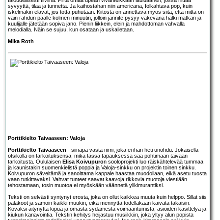
syvyyttä, tilaa ja tunnetta. Ja kaihostahan niin americana, folkahtava pop, kuin
iskelmäkin elävät, jos totta puhutaan. Kiitosta on annettava myös siitä, että mitta on
vain rahdun päälle kolmen minuutin, jolloin jännite pysyy väkevänä halki matkan ja
kuulijalle jätetään sopiva jano. Pienin liikkein, elein ja mahdottoman vahvalla
melodialla. Näin se sujuu, kun osataan ja uskalletaan.
Mika Roth
Porttikielto Taivaaseen: Valoja
Porttikielto Taivaaseen
- siinäpä vasta nimi, joka ei ihan heti unohdu. Jokaisella
otsikolla on tarkoituksensa, mikä tässä tapauksessa saa pohtimaan taivaan
tarkoitusta. Oululaisen
Elisa Koivupuro
n sooloprojekti luo räiskähtelevää tummaa
ja kaunistakin suomenkielistä poppia ja Valoja-sinkku on projektin toinen sinkku.
Koivupuron säveltämä ja sanoittama kappale haastaa muodollaan, eikä asetu tuosta
vaan tutkittavaksi. Vahvat tunteet saavat kaavoja rikkovia muotoja viestiään
tehostamaan, tosin muotoa ei myöskään väännetä ylikimurantiksi.
Teksti on selvästi syntynyt erosta, joka on ollut kaikkea muuta kuin helppo. Sillat siis
palakoot ja samoin kaikki muukin, eikä mennyttä todellakaan kaivata takaisin.
Kovaksi äitynyttä kipua ja omasta sydämestä voimaantumista, asioiden käsittelyä ja
kiukun kanavointia. Tekstin kehitys heijastuu musiikkiin, joka yltyy alun popista