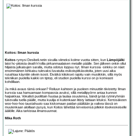
Koitos: Ilman kurssia
Koitos
rymysi Desibeli.netin sivuilla viimeksi kolme vuotta sitten, kun
Lämpöjälki
latoi hc-pitoista death’n’rollia pirkanmaalaisen metallin päälle. Sen jälkeen onkin ollut
hiljaista julkaisujen saralla, mutta odotus loppuu nyt. Ilman kurssia -sinkku on näet
ensimmäinen lohkaisu tulevaksi luvatulta esikoispitkäsoitolta, joten uusi aika
rusahtaa käyntiin oikein isosti. Eivätkä kiitokset rajoitu vain musiikkiin, sillä myös
tekniikan puolella kaikki on tiptop, eli studion puolella kurssi on jo komeasti
kohdillaan.
Ja mikä avaus tämä onkaan? Reiluun kahteen ja puoleen minuuttiin tiivistetty Ilman
kurssia saa hamuamaan kompassia avuksi, sillä metallipyörre antaa kunnon
haipakkaa. Vokalisti puolittain huutaa ja laulaa osuutensa, bändi jyrää rytmiryhmän
tukevalla tuella päälle, mutta kuulija ei kuitenkaan litisty lattiaan letuksi. Kertosäkeen
woo-hoo-hoo taustahuuto saa kiskomaan paidan päältään ja vaikea tässä on
muutenkaan aloillaan pysyä, kun Koitos lähettää terveisensä jollekin itsekeskeiselle
ääliölle. Aika tarkistaa ilmansuunnat.
Mika Roth