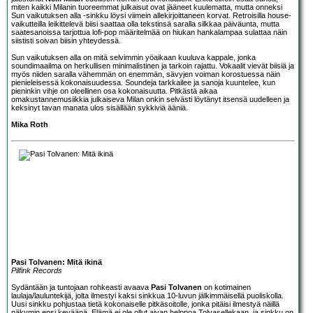
miten kaikki Milanin tuoreemmat julkaisut ovat jääneet kuulematta, mutta onneksi
Sun vaikutuksen alla -sinkku löysi viimein allekirjoittaneen korvat. Retroisilla house-
vaikutteilla leikittelevä biisi saattaa olla tekstinsä saralla silkkaa päiväunta, mutta
saatesanoissa tarjottua lofi-pop määritelmää on hiukan hankalampaa sulattaa näin
siististi soivan biisin yhteydessä.
Sun vaikutuksen alla on mitä selvimmin yöaikaan kuuluva kappale, jonka
soundimaailma on herkullisen minimalistinen ja tarkoin rajattu. Vokaalit vievät biisiä ja
myös niiden saralla vähemmän on enemmän, sävyjen voiman korostuessa näin
pienieleisessä kokonaisuudessa. Soundeja tarkkailee ja sanoja kuuntelee, kun
pieninkin vihje on oleellinen osa kokonaisuutta. Pitkästä aikaa
omakustannemusiikkia julkaiseva Milan onkin selvästi löytänyt itsensä uudelleen ja
keksinyt tavan manata ulos sisällään sykkiviä ääniä.
Mika Roth
Pasi Tolvanen: Mitä ikinä
Pilfink Records
Sydäntään ja tuntojaan rohkeasti avaava
Pasi Tolvanen
on kotimainen
laulaja/lauluntekijä, jolta ilmestyi kaksi sinkkua 10-luvun jälkimmäisellä puoliskolla.
Uusi sinkku pohjustaa tietä kokonaiselle pitkäsoitolle, jonka pitäisi ilmestyä näillä
näkymin ensi keväänä. Elämä ei ole ollut aivan helppoa Tolvasellekaan, ja sinkku on