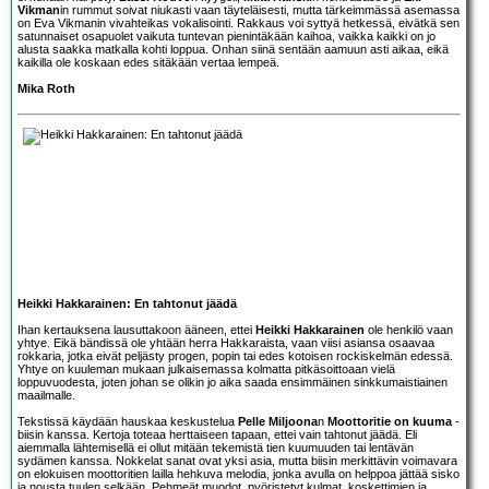
Vikman
in rummut soivat niukasti vaan täyteläisesti, mutta tärkeimmässä asemassa
on Eva Vikmanin vivahteikas vokalisointi. Rakkaus voi syttyä hetkessä, eivätkä sen
satunnaiset osapuolet vaikuta tuntevan pienintäkään kaihoa, vaikka kaikki on jo
alusta saakka matkalla kohti loppua. Onhan siinä sentään aamuun asti aikaa, eikä
kaikilla ole koskaan edes sitäkään vertaa lempeä.
Mika Roth
Heikki Hakkarainen: En tahtonut jäädä
Ihan kertauksena lausuttakoon ääneen, ettei
Heikki Hakkarainen
ole henkilö vaan
yhtye. Eikä bändissä ole yhtään herra Hakkaraista, vaan viisi asiansa osaavaa
rokkaria, jotka eivät peljästy progen, popin tai edes kotoisen rockiskelmän edessä.
Yhtye on kuuleman mukaan julkaisemassa kolmatta pitkäsoittoaan vielä
loppuvuodesta, joten johan se olikin jo aika saada ensimmäinen sinkkumaistiainen
maailmalle.
Tekstissä käydään hauskaa keskustelua
Pelle Miljoona
n
Moottoritie on kuuma
-
biisin kanssa. Kertoja toteaa herttaiseen tapaan, ettei vain tahtonut jäädä. Eli
aiemmalla lähtemisellä ei ollut mitään tekemistä tien kuumuuden tai lentävän
sydämen kanssa. Nokkelat sanat ovat yksi asia, mutta biisin merkittävin voimavara
on elokuisen moottoritien lailla hehkuva melodia, jonka avulla on helppoa jättää sisko
ja nousta tuulen selkään. Pehmeät muodot, pyöristetyt kulmat, koskettimien ja