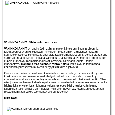
VAHINKOkÄNNIT: Oisin voinu mutta en
VAHINKOkÄNNIT
on ensinnäkin valinnut mielenkiintoisen nimen itselleen, ja
toisekseen osuvan kirjoitusasun nimelleen. Mutta omien sanojensa mukaan
kaunistelematonta, rehellistä ja energistä rappioromanttista punkrockia soittava duo
saikin alkunsa festareilla. Vieläpä vahingossa ja kännissä. Nomen est omen, kuten
kuppia kumoavat roomalaiset olisivat jo voineet aikoinaan todeta. Bändin
muodostavat
Marjaana Magdalena
ja
Vieno Kaisla
, jotka ovat jo tekemässä
kokonaista pitkäsoittoa muikean debyyttisinkkunsa jatkoksi.
Oisin voinu mutta en -sinkku on kiistatta hauskaa ja viihdyttävää räimettä, jossa
kaikki munia ei ole suinkaan sijoitettu lyriikoiden koriin. Soundien huojunta ja
suoranainen sekavuus ovat tietysti tahallisesti haettuja, tai mistä minä tiedän. Olen
näet joskus todistanut keikalla tapahtuneen soolokitaristin sammumisen ns. suorilta
jaloilta, joka ei kuitenkaan johtanut keikan, tai edes biisin, keskeyttämiseen.
Nuottiöljyä tai ei, biisissä on muutakin kuin promillevoimaa, joten jään odottamaan
lievästi hämillään jatkoa tuoksahtavalle punkrockille.
Mika Roth