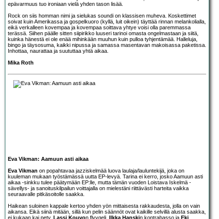
epävarmuus tuo ironiaan vielä yhden tason lisää.
Rock on siis homman nimi ja sielukas soundi on klassisen muheva. Koskettimet
soivat kuin Amerikassa ja gospelkuoro (kyllä, luit oikein) täyttää rinnan melankolialla,
eikä verkalleen kovempaa ja kovempaa soittava yhtye voisi olla paremmassa
terässä. Siihen päälle sitten siipirikko luuseri tarinoi omasta ongelmastaan ja siitä,
kuinka hänestä ei ole enää mihinkään muuhun kuin pulloa tyhjentämää. Halleluja,
bingo ja täysosuma, kaikki nipussa ja samassa masentavan makoisassa paketissa.
Inhottaa, naurattaa ja suututtaa yhtä aikaa.
Mika Roth
Eva Vikman: Aamuun asti aikaa
Eva Vikman
on popahtavaa jazziskelmää luova laulaja/lauluntekijä, joka on
kuuleman mukaan työstämässä uutta EP-levyä. Tarina ei kerro, josko Aamuun asti
aikaa -sinkku tulee päätymään EP:lle, mutta tämän vuoden Loistava Iskelmä -
sävellys- ja sanoituskilpailun voittajalla on mielestäni riittävästi harteita vaikka
seuraavalle pitkäsoitolle saakka.
Haikean suloinen kappale kertoo yhden yön mittaisesta rakkaudesta, jolla on vain
aikansa. Eikä siinä mitään, sillä kun pelin säännöt ovat kaikille selvillä alusta saakka,
ei kukaan kai pety.
Lassi Kouvo
n flyygeli,
Ilkka Hanski
n kontrabasso ja
Eki