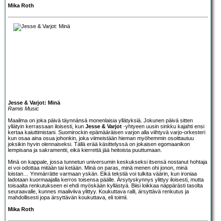
Mika Roth
Jesse & Varjot: Minä
Ramis Music
Maailma on joka päivä täynnänsä monenlaisia yllätyksiä. Jokunen päivä sitten
yllätyin kerrassaan iloisesti, kun
Jesse & Varjot
-yhtyeen uusin sinkku kajahti ensi
kertaa kaiuttimistani. Suomirockin epämääräisen varjon alla viihtyvä varjo-orkesteri
kun osaa aina osua johonkin, joka viimeistään hieman myöhemmin osoittautuu
joksikin hyvin olennaiseksi. Tällä erää käsittelyssä on jokaisen egomaanikon
lempisana ja sakramentti, eikä kierrettä jää heitoista puuttumaan.
Minä on kappale, jossa tunnetun universumin keskukseksi itsensä nostanut hohtaja
ei voi odottaa mitään tai ketään. Minä on paras, minä menen ohi jonon, minä
loistan… Ymmärrätte varmaan yskän. Eikä tekstiä voi tulkita väärin, kun ironiaa
ladotaan kuormaajalla kerros toisensa päälle. Ärsytyskynnys ylittyy iloisesti, mutta
toisaalta renkutukseen ei ehdi myöskään kyllästyä. Biisi loikkaa näppärästi tasolta
seuraavalle, kunnes maaliviiva ylittyy. Koukuttava ralli, ärsyttävä renkutus ja
mahdollisesti jopa ärsyttävän koukuttava, eli toimii.
Mika Roth