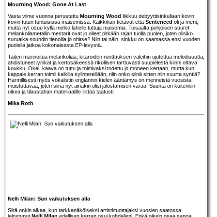
Mourning Wood: Gone At Last
Vasta viime vuonna perustettu
Mourning Wood
liikkuu debyyttisinkullaan kovin,
kovin tutun tuntuisissa maisemissa. Kaikkihan tietävät että
Sentenced
oli ja meni,
mutta nyt osuu kyllä melko lähelle tuttuja maisemia. Toisaalta pohjoisen suuret
melankoliametallin mestarit ovat jo olleet pitkään rajan tuolla puolen, joten olisiko
suruaika soundin tienoilla jo ohitse? Niin tai näin, sinkku on saamassa ensi vuoden
puolella jatkoa kokonaisesta EP-levystä.
Taiten marinoitua melankoliaa, kitaroiden runttauksen väleihin ujutettua melodisuutta,
ahdistuneet lyriikat ja kertosäkeessä rikollisen tarttuvasti suupielestä kiinni ottava
koukku. Okei, kaava on tuttu ja toimivaksi todettu jo moneen kertaan, mutta kun
kappale kerran toimii kaikilla sylintereillään, niin onko siinä sitten niin suurta syntiä?
Harmillisesti myös vokalistin englannin kielen ääntämys on menneistä vuosista
muistuttavaa, joten siinä nyt ainakin olisi jalostamisen varaa. Suunta on kuitenkin
oikea ja tilaustahan materiaalille riittää taatusti.
Mika Roth
Nelli Milan: Sun vaikutuksen alla
Siitä onkin aikaa, kun tarkkanäköiseksi artisti/tuottajaksi vuosien saatossa
jalostunut
Nelli Milan
edellisen kerran osui kohdalleni. Enkä oikein osaa sanoa,