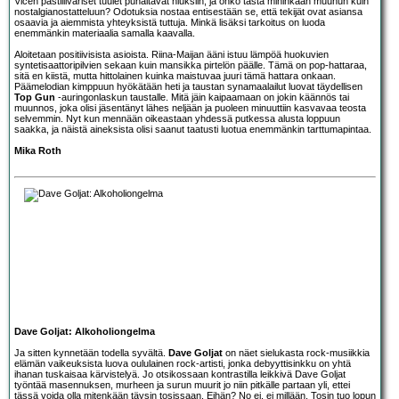
Vicen pastilliväriset tuulet puhaltavat hiuksiin, ja onko tästä mihinkään muuhun kuin
nostalgianostatteluun? Odotuksia nostaa entisestään se, että tekijät ovat asiansa
osaavia ja aiemmista yhteyksistä tuttuja. Minkä lisäksi tarkoitus on luoda
enemmänkin materiaalia samalla kaavalla.
Aloitetaan positiivisista asioista. Riina-Maijan ääni istuu lämpöä huokuvien
syntetisaattoripilvien sekaan kuin mansikka pirtelön päälle. Tämä on pop-hattaraa,
sitä en kiistä, mutta hittolainen kuinka maistuvaa juuri tämä hattara onkaan.
Päämelodian kimppuun hyökätään heti ja taustan synamaalailut luovat täydellisen
Top Gun
-auringonlaskun taustalle. Mitä jäin kaipaamaan on jokin käännös tai
muunnos, joka olisi jäsentänyt lähes neljään ja puoleen minuuttiin kasvavaa teosta
selvemmin. Nyt kun mennään oikeastaan yhdessä putkessa alusta loppuun
saakka, ja näistä aineksista olisi saanut taatusti luotua enemmänkin tarttumapintaa.
Mika Roth
Dave Goljat: Alkoholiongelma
Ja sitten kynnetään todella syvältä.
Dave Goljat
on näet sielukasta rock-musiikkia
elämän vaikeuksista luova oululainen rock-artisti, jonka debyyttisinkku on yhtä
ihanan tuskaisaa kärvistelyä. Jo otsikossaan kontrastilla leikkivä Dave Goljat
työntää masennuksen, murheen ja surun muurit jo niin pitkälle partaan yli, ettei
tässä voida olla mitenkään täysin tosissaan. Eihän? No ei, ei millään. Tosin tuo lopun