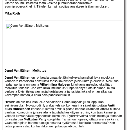
kitaran soundi, kaikesta tästä kasvaa puhtaudellaan valloittava
suomiprogerockhelmi. Täyden kympin sovitus ansaitsee lisäkumarruksen.
Mika Roth
Jenni Venäläinen: Melkutus
Jenni Venäläinen
on rohkea ja omaa tietään kulkeva kantelisti, joka muokkaa
vanhoista kanteleella soitetuista tanssisävelmistä jotain uutta ja erilaista. Melkutus-
raidan pohjana on vanha
Vilhelmiina Halosen
kirjoittama melodia, joka liittyy
melkutus-tanssiin. Jaa että mikä ’melkutus’? Enpä tiennyt tuota itsekään, mutta
verkosta löytyi tietoa vanhasta karjalaisesta tanssista, joka oli oman aikansa
kovempaa kamaa ja ehkä osin paheksuttuakin.
Historia on siis hallussa, eikä Venäläisen luoma kappale juutu loppuillan
seinäruusuksi. Novgorodin lyyrakantele soi komeasti ja säveltäjä-tuottaja
Antti
Elias Huuskosen
kanssa ruuvattu sovitus pistää kannat kiitämään lattialla huimaa
vauhtia. Konevoima jyrisee alla ja taustalla keskittyen rytmiin, kun taas kannel ja
vokaalit luovat päälle hypnoottisia kerroksia. Pyörimisvoima onkin huima ja tämähän
on vasta osa
Melkutus Party
-projektia. Tanssi on nopeaa, jotta piru ei saa kiinni,
vaan onko pirun hahmo tuotu jo omassa sydämessä keskelle permantoa? Ken
tietää ja mitä väliä, kunhan liike vain jatkuu ja jatkuu. Huh!