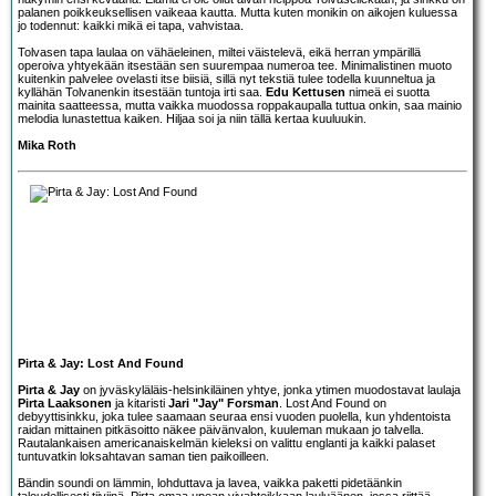
palanen poikkeuksellisen vaikeaa kautta. Mutta kuten monikin on aikojen kuluessa
jo todennut: kaikki mikä ei tapa, vahvistaa.
Tolvasen tapa laulaa on vähäeleinen, miltei väistelevä, eikä herran ympärillä
operoiva yhtyekään itsestään sen suurempaa numeroa tee. Minimalistinen muoto
kuitenkin palvelee ovelasti itse biisiä, sillä nyt tekstiä tulee todella kuunneltua ja
kyllähän Tolvanenkin itsestään tuntoja irti saa.
Edu Kettusen
nimeä ei suotta
mainita saatteessa, mutta vaikka muodossa roppakaupalla tuttua onkin, saa mainio
melodia lunastettua kaiken. Hiljaa soi ja niin tällä kertaa kuuluukin.
Mika Roth
Pirta & Jay: Lost And Found
Pirta & Jay
on jyväskyläläis-helsinkiläinen yhtye, jonka ytimen muodostavat laulaja
Pirta Laaksonen
ja kitaristi
Jari "Jay" Forsman
. Lost And Found on
debyyttisinkku, joka tulee saamaan seuraa ensi vuoden puolella, kun yhdentoista
raidan mittainen pitkäsoitto näkee päivänvalon, kuuleman mukaan jo talvella.
Rautalankaisen americanaiskelmän kieleksi on valittu englanti ja kaikki palaset
tuntuvatkin loksahtavan saman tien paikoilleen.
Bändin soundi on lämmin, lohduttava ja lavea, vaikka paketti pidetäänkin
taloudellisesti tiiviinä. Pirta omaa upean vivahteikkaan lauluäänen, jossa riittää