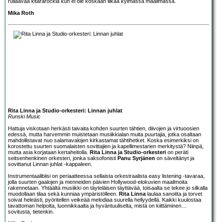
rullaavaa kitararockia kun ei ole koskaan liikaa kylmässä maailmassa.
Mika Roth
Rita Linna ja Studio-orkesteri: Linnan juhlat
Runski Music
Hattuja viskotaan herkästi taivaita kohden suurten tähtien, diivojen ja virtuoosien
edessä, mutta harvemmin muistetaan musiikkialan muita puurtajia, jotka osaltaan
mahdollistavat nuo salamavalojen kirkastamat tähtihetket. Koska esimerkiksi on
korostettu suurten suomalaisten sovittajien ja kapellimestarien merkitystä? Niinpä,
mutta asia korjataan kertaheitolla.
Rita Linna ja Studio-orkesteri
on peräti
seitsenhenkinen orkesteri, jonka saksofonisti
Panu Syrjänen
on säveltänyt ja
sovittanut Linnan juhlat -kappaleen.
Instrumentaalibiisi on periaatteessa sellaista orkestraalista easy listening -tavaraa,
jolla suurten gaalojen ja menneiden päivien Hollywood-elokuvien maailmoita
rakennetaan. Yhtäältä musiikki on täyteläisen täyttävää, toisaalta se tekee jo silkalla
muodollaan tilaa sekä kunniaa ympäristölleen.
Rita Linna
laulaa sanoitta ja torvet
soivat heleästi, pyöritellen veikeää melodiaa suurella hellyydellä. Kaikki kuulostaa
tavattoman helpolta, luonnikkaalta ja hyväntuuliselta, mistä on kiittäminen…
sovitusta, tietenkin.