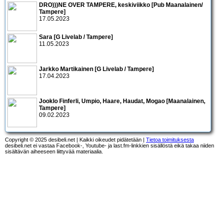
DRO)))NE OVER TAMPERE, keskiviikko [Pub Maanalainen/
Tampere]
17.05.2023
Sara [G Livelab / Tampere]
11.05.2023
Jarkko Martikainen [G Livelab / Tampere]
17.04.2023
Jooklo Finferli, Umpio, Haare, Haudat, Mogao [Maanalainen,
Tampere]
09.02.2023
Copyright © 2025 desibeli.net | Kaikki oikeudet pidätetään |
Tietoa toimituksesta
desibeli.net ei vastaa Facebook-, Youtube- ja last.fm-linkkien sisällöstä eikä takaa niiden
sisältävän aiheeseen liittyvää materiaalia.