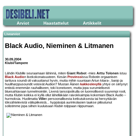
Arviot
Haastattelut
Artikkelit
Livearviot
Black Audio
,
Nieminen & Litmanen
30.09.2004
Klubi/Tampere
Lähdin Klubille seuraamaan lähinnä, miten
Giant Robot
-mies
Arttu Tolonen
istuu
Black Audio
n livekokonaisuuteen. Kesän
Provinssi
ssa Robotin orgaanisen
tarttuva soundi oli vakuuttanut hyvin, mutta mihin suuntaan Artun kitara-, banjo ja
huuliharppusoundit veisivät Audion? Mustan Äänen
kakkoslevyllä
yhtye on siirtynyt
entistä enemmän rauhalliseen, toki koneiseen, mutta jopa surumielisesti
bluesahtavaan tunnelmointiin. Livenä tanssipotkulla on luonnollisesti suurempi rooli,
mutta Klubin keikka ei kyllä ollut lähelläkään raivokkaimpia kokemiani Black Audio –
hurmoksia. Huolimatta
Ville
n persoonallisesta ketkutuksesta tai hersyttävän
töksähtelevistä välispiikeistä... hyppäsipä aurinkolasien taakse piiloutunut
solistimme jopa siihen kuuluisaan Klubin tolppaan riippumaan.