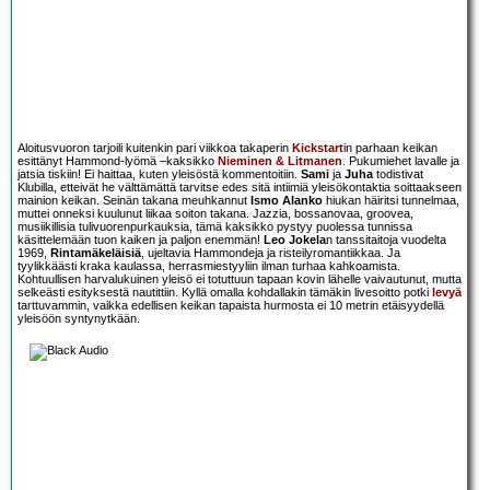
Aloitusvuoron tarjoili kuitenkin pari viikkoa takaperin
Kickstart
in parhaan keikan
esittänyt Hammond-lyömä –kaksikko
Nieminen & Litmanen
. Pukumiehet lavalle ja
jatsia tiskiin! Ei haittaa, kuten yleisöstä kommentoitiin.
Sami
ja
Juha
todistivat
Klubilla, etteivät he välttämättä tarvitse edes sitä intiimiä yleisökontaktia soittaakseen
mainion keikan. Seinän takana meuhkannut
Ismo Alanko
hiukan häiritsi tunnelmaa,
muttei onneksi kuulunut liikaa soiton takana. Jazzia, bossanovaa, groovea,
musiikillisia tulivuorenpurkauksia, tämä kaksikko pystyy puolessa tunnissa
käsittelemään tuon kaiken ja paljon enemmän!
Leo Jokela
n tanssitaitoja vuodelta
1969,
Rintamäkeläisiä
, ujeltavia Hammondeja ja risteilyromantiikkaa. Ja
tyylikkäästi kraka kaulassa, herrasmiestyyliin ilman turhaa kahkoamista.
Kohtuullisen harvalukuinen yleisö ei totuttuun tapaan kovin lähelle vaivautunut, mutta
selkeästi esityksestä nautittiin. Kyllä omalla kohdallakin tämäkin livesoitto potki
levyä
tarttuvammin, vaikka edellisen keikan tapaista hurmosta ei 10 metrin etäisyydellä
yleisöön syntynytkään.