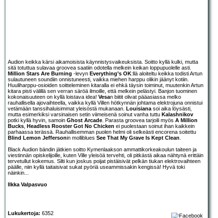
Audion keikka kärsi aikamoisista käynnistysvaikeuksista. Soitto kyllä kulki, mutta
sitä totuttua sulavaa groovea saatiin odotella melkein keikan loppupuolelle asti.
Million Stars Are Burning
-levyn
Everything’s OK
:llä aloiteltu keikka todisti Artun
sulautuneen soundiin onnistuneesti, vaikka miehen harppu olikin jäänyt kotiin.
Huuliharppu-osioiden soitteleminen kitaralla ei ehkä täysin toiminut, muutenkin Artun
kitara pisti välillä sen verran säröä ilmoille, että melkein pelästyi. Banjon tuominen
kokonaisuuteen on kyllä loistava idea!
Vesa
n biitit olivat pääasiassa melko
rauhallisella ajovaihteella, vaikka kyllä Villen hötkynnän johtama elektrojuna onnistui
vetämään tanssihaluisimmat yleisöstä mukanaan.
Louisiana
soi aika löysästi,
mutta esimerkiksi varsinaisen setin viimeisenä soinut vanha tuttu
Kalashnikov
potki kyllä hyvin, samoin
Ghost Arcade
. Parasta groovea tarjoili myös
A Million
Bucks
,
Headless Rooster Got No Chicken
ei puolestaan soinut ihan kaikkein
parhaassa terässä. Rauhallisemman puolen helmi oli selkeästi encorena soitettu
Blind Lemon Jefferson
in molliblues
See That My Grave Is Kept Clean
.
Black Audion bändin jätkien soitto Kymenlaakson ammattikorkeakoulun taiteen ja
viestinnän opiskelijoille, kuten Ville yleisöä tervehti, oli pitkästä aikaa nähtynä erittäin
tervetullut kokemus. Silti kun joskus poijat pistäisivät pelkän tiukan elektrovaihteen
päälle, niin kyllä taitaisivat sukat pyöriä useammissakin kengissä! Hyvä toki
näinkin...
Ilkka Valpasvuo
Lukukertoja:
6352