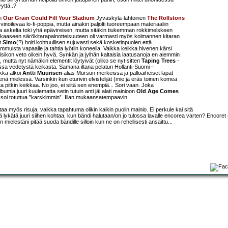
yttä..?
än
Our Grain Could Fill Your Stadium
Jyväskylä-lähtöinen
The Rollstons
i vinoilevaa lo-fi-poppia, mutta ainakin paljolti tuoreempaan materiaaliin
nta askelta toki yhä epävireisen, mutta sitäkin tiukemman rokkimelskeen
kaaseen särökitarapainotteisuuteen oli varmasti myös kolmannen kitaran
t
Simo
(?) hoiti kohtuullisen sujuvasti sekä kosketinpuolen että
rummuista vapaalle ja tahtia lyötiin koneella. Vaikka keikka hivenen kärsi
viisikon veto oikein hyvä. Synkän ja jylhän kaltaisia laatusanoja en aiemmin
 mutta nyt nämäkin elementit löytyivät (oliko se nyt sitten
Taping Trees
-
ssa vedetystä keikasta. Samana iltana pelatun Hollanti-Suomi –
kka alkoi
Antti Muurisen
alias Mursun merkeissä ja palloaiheiset läpät
nä mielessä. Varsinkin kun eturivin elvistelijät (mie ja eräs toinen komea
 pitkin keikkaa. No joo, ei siitä sen enempiä... Sori vaan. Joka
bumia juuri kuulematta setin tutuin anti jäi alati mainioon
Old Age Comes
 soi totuttua ”karskimmin”. Illan mukaansatempaavin.
taa myös risuja, vaikka tapahtuma olikin kaikin puolin mainio. Ei perkule kai sitä
ä lykätä juuri siihen kohtaa, kun bändi halutaan/on jo tulossa lavalle encorea varten? Encoret (
 mielestäni pitää suoda bändille silloin kun ne on rehellisesti ansaittu...