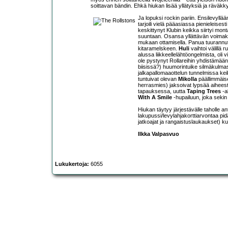
soittavan bändin. Ehkä hiukan lisää yllätyksiä ja räväkky
Ja lopuksi rockin pariin. Ensilevyllä
tarjoili vielä pääasiassa pienieleisest
keskittynyt Klubin keikka siirtyi mo
suuntaan. Osansa yllättävän voimak
mukaan ottamisella. Panua tuurannu
kitaramelskeen.
Huli
vaihtoi välillä 
alussa liikkeellelähtöongelmista, oli 
ole pystynyt Rollareihin yhdistämään,
biisissä?) huumorintuike silmäkulma
jalkapallomaaottelun tunnelmissa kei
tuntuivat olevan
Mikolla
päällimmäise
herrasmies) jaksoivat lypsää aiheesta
tapauksessa, uutta
Taping Trees
-al
With A Smile
-hupailuun, joka sekin
Hiukan täytyy järjestävälle taholle an
lakupussi/levylahjakorttiarvontaa pid
jatkoajat ja rangaistuslaukaukset) kun
Ilkka Valpasvuo
Lukukertoja:
6055