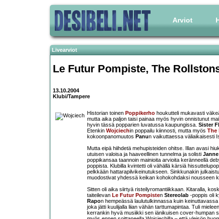
Arviot
H
Livearviot
Le Futur Pompiste
,
The Rollston
13.10.2004
Klubi/Tampere
Historian toinen
Poppikerho
houkutteli mukavasti väkeä
mutta aika paljon taisi painaa myös hyvin onnistunut m
hyvin tässä popparien luvatussa kaupungissa.
Sister F
Etenkin
Wojciech
in poppailu kiinnosti, mutta myös
The 
kokoonpanomuutos
Panu
n vaikuttaessa väliaikaisest
Mutta eipä hiihdetä mehupisteiden ohitse. Illan avasi hiu
utuisen valoisa ja haaveellinen tunnelma ja solisti
Janne
poppikansaa taannoin mainioita arvioita keränneellä deb
poppista. Klubilla kvintetti oli vähällä kärsiä hissuttelupo
pelkkään hattarapilvikeinutukseen. Sinkkunakin julkaist
muodostivat yhdessä keikan kohokohdaksi nousseen kontr
Sitten oli aika siirtyä risteilyromantiikkaan. Kitaralla, kosk
taiteilevan
Le Futur Pompiste
n
Stereolab
-poppis oli 
Rapo
n hempeässä laulutulkinnassa kuin keinuttavassa s
joka jätti kuulijalla liian vähän tarttumapintaa. Tuli miel
kerrankin hyvä musiikki sen iänikuisen cover-humpan sij
myös ennen soittaneella Wojciechilla – että yleisön huomio