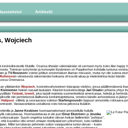
aastattelut
Artikkelit
s
,
Wojciech
 keskiviikkoiselle Klubille. Osansa tiheään väkimäärään oli varmasti myös koko illan happy h
ainonta. Toimivan työryhmän ja konseptin löytäminen on Poppikerhon kohdalla tuntunut onnis
lo
n ja
TV-Resistori
n voimin juhlitun ensimmäisen iltaman missasin, mutta nyt olin sutena etur
Rollstons
in viimeisestä näkemästäni keikasta oli kosolti aikaa ja mielenkiintoa lisäsi bändin
i Isossa Omenassa.
kan yllättäenkin
Wojciech
, kosketinvahvisteinen kitarapop-viisikko, jossa päällimmäisenä iha
 Kiviniemen
heleän nasaali lauluääni. Kitaristi-kosketinsoittaja
Jari Oisalo
n johtama yhtye iha
yytillään
Ystävät, toverit
, joka tarjoili mainiota suomenkielistä americanaa, heleää ja herkkää
ppikselle niin perinteisestä liiallisesta kenkiintuijottelusta, onneksi bändin annostelusta ei jäänyt
u
Halipuut
-silittely ja seuraavana soitetun
Starfenground
in loppuun annosteltu rokkaava ju
astin. Vastaavanlaista uskallusta voisi toivoa jatkossa lisääkin.
ettimilla ja
Janne Koskisen
huomaamattomasti annostellulla huilulla
kyllä vakuuttavaa. Huomautettavaa ei ole juuri
Einar Ekström
in ja
Jessika
oitossakaan. Suurin ongelma tuntuikin olevan keikan liiallinenkin ”puhtaus”,
een että kuusikko olisi onnen omiaan risteilyaluksen yökerhoon; soisi sielläkin
aan. Miltei turruttavan pehmeän soiton varjopuolena tuntui olevan – kuten
 siirtyi turhan helpolla omien juttupiirien pariin, osan miltei unohtaessa