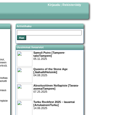
Kirjaudu
Rekisteröidy
|
Artistihaku
Uusimmat livearviot
Samuli Putro [Tampere-
talo/Tampere]
05.11.2025
our,
tuneen
ivissä.
Queens of the Stone Age
[Jäähalli/Helsinki]
04.08.2025
stuttaa
stutti
Absoluuttinen Nollapiste [Tavara-
asema/Tampere]
nnaus
07.25.2025
Turku Rockfest 2025 – lauantai
[Artukainen/Turku]
14.06.2025