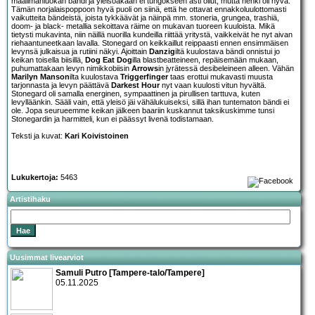
maailmanluokan bändi ja yleisöäkään ei tungokseen asti ollut, mutta henki oli hyvä.
Tämän norjalaispoppoon hyvä puoli on siinä, että he ottavat ennakkoluulottomasti
vaikutteita bändeistä, joista tykkäävät ja näinpä mm. stoneria, grungea, trashiä,
doom- ja black- metallia sekoittava räime on mukavan tuoreen kuuloista. Mikä
tietysti mukavinta, niin näillä nuorilla kundeilla riittää yritystä, vaikkeivät he nyt aivan
riehaantuneetkaan lavalla. Stonegard on keikkaillut reippaasti ennen ensimmäisen
levynsä julkaisua ja rutiini näkyi. Ajoittain
Danzig
iltä kuulostava bändi onnistui jo
keikan toisella biisillä,
Dog Eat Dog
illa blastbeatteineen, repäisemään mukaan,
puhumattakaan levyn nimikkobiisin
Arrows
in jyrätessä desibeleineen alleen. Vähän
Marilyn Manson
ilta kuulostava
Triggerfinger
taas erottui mukavasti muusta
tarjonnasta ja levyn päättävä
Darkest Hour
nyt vaan kuulosti vitun hyvältä.
Stonegard oli samalla energinen, sympaattinen ja pirullisen tarttuva, kuten
levylläänkin. Sääli vain, että yleisö jäi vähälukuiseksi, sillä ihan tuntematon bändi ei
ole. Jopa seurueemme keikan jälkeen baariin kuskannut taksikuskimme tunsi
Stonegardin ja harmitteli, kun ei päässyt livenä todistamaan.
Teksti ja kuvat:
Kari Koivistoinen
Lukukertoja:
5463
Artistihaku
Uusimmat livearviot
Samuli Putro [Tampere-talo/Tampere]
05.11.2025