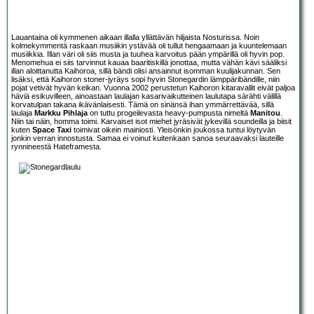
Lauantaina oli kymmenen aikaan illalla yllättävän hiljaista Nosturissa. Noin
kolmekymmentä raskaan musiikin ystävää oli tullut hengaamaan ja kuuntelemaan
musiikkia. Illan väri oli siis musta ja tuuhea karvoitus pään ympärillä oli hyvin pop.
Menomehua ei siis tarvinnut kauaa baaritiskillä jonottaa, mutta vähän kävi sääliksi
illan aloittanutta Kaihoroa, sillä bändi olisi ansainnut isomman kuulijakunnan. Sen
lisäksi, että Kaihoron stoner-jyräys sopi hyvin Stonegardin lämppäribändille, niin
pojat vetivät hyvän keikan. Vuonna 2002 perustetun Kaihoron kitaravallit eivät paljoa
häviä esikuvilleen, ainoastaan laulajan kasarivaikutteinen laulutapa särähti välillä
korvatulpan takana ikävänlaisesti. Tämä on sinänsä ihan ymmärrettävää, sillä
laulaja
Markku Pihlaja
on tuttu progeilevasta heavy-pumpusta nimeltä
Manitou
.
Niin tai näin, homma toimi. Karvaiset isot miehet jyräsivät jykevillä soundeilla ja biisit
kuten
Space Taxi
toimivat oikein mainiosti. Yleisönkin joukossa tuntui löytyvän
jonkin verran innostusta. Samaa ei voinut kuitenkaan sanoa seuraavaksi lauteille
rynnineestä Hateframesta.