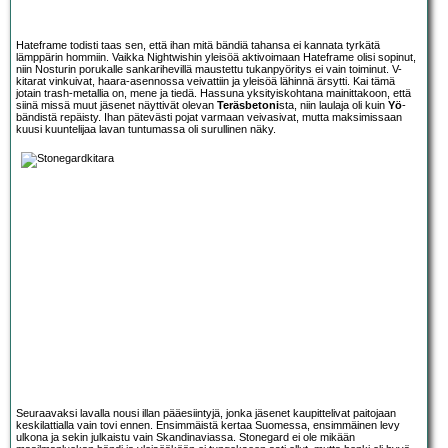
Hateframe todisti taas sen, että ihan mitä bändiä tahansa ei kannata tyrkätä
lämppärin hommiin. Vaikka Nightwishin yleisöä aktivoimaan Hateframe olisi sopinut,
niin Nosturin porukalle sankarihevillä maustettu tukanpyöritys ei vain toiminut. V-
kitarat vinkuivat, haara-asennossa veivattiin ja yleisöä lähinnä ärsytti. Kai tämä
jotain trash-metallia on, mene ja tiedä. Hassuna yksityiskohtana mainittakoon, että
siinä missä muut jäsenet näyttivät olevan
Teräsbetoni
sta, niin laulaja oli kuin
Yö
-
bändistä repäisty. Ihan pätevästi pojat varmaan veivasivat, mutta maksimissaan
kuusi kuuntelijaa lavan tuntumassa oli surullinen näky.
Seuraavaksi lavalla nousi illan pääesiintyjä, jonka jäsenet kaupittelivat paitojaan
keskilattialla vain tovi ennen. Ensimmäistä kertaa Suomessa, ensimmäinen levy
ulkona ja sekin julkaistu vain Skandinaviassa. Stonegard ei ole mikään