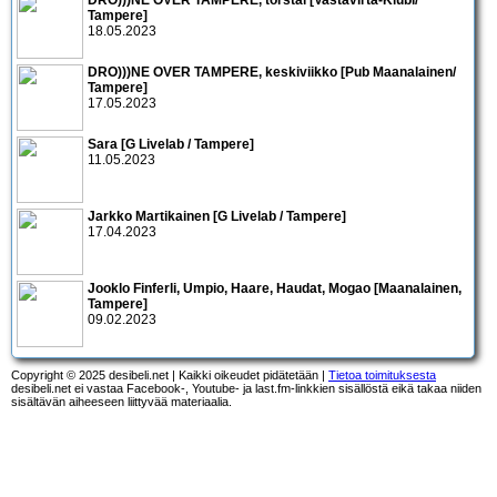
Tampere]
18.05.2023
DRO)))NE OVER TAMPERE, keskiviikko [Pub Maanalainen/
Tampere]
17.05.2023
Sara [G Livelab / Tampere]
11.05.2023
Jarkko Martikainen [G Livelab / Tampere]
17.04.2023
Jooklo Finferli, Umpio, Haare, Haudat, Mogao [Maanalainen,
Tampere]
09.02.2023
Copyright © 2025 desibeli.net | Kaikki oikeudet pidätetään |
Tietoa toimituksesta
desibeli.net ei vastaa Facebook-, Youtube- ja last.fm-linkkien sisällöstä eikä takaa niiden
sisältävän aiheeseen liittyvää materiaalia.