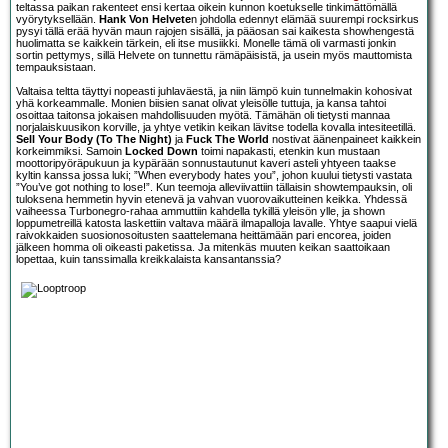
teltassa paikan rakenteet ensi kertaa oikein kunnon koetukselle tinkimättömällä
vyörytyksellään.
Hank Von Helvete
n johdolla edennyt elämää suurempi rocksirkus
pysyi tällä erää hyvän maun rajojen sisällä, ja pääosan sai kaikesta showhengestä
huolimatta se kaikkein tärkein, eli itse musiikki. Monelle tämä oli varmasti jonkin
sortin pettymys, sillä Helvete on tunnettu rämäpäisistä, ja usein myös mauttomista
tempauksistaan.
Valtaisa teltta täyttyi nopeasti juhlaväestä, ja niin lämpö kuin tunnelmakin kohosivat
yhä korkeammalle. Monien biisien sanat olivat yleisölle tuttuja, ja kansa tahtoi
osoittaa taitonsa jokaisen mahdollisuuden myötä. Tämähän oli tietysti mannaa
norjalaiskuusikon korville, ja yhtye vetikin keikan lävitse todella kovalla intesiteetillä.
Sell Your Body (To The Night)
ja
Fuck The World
nostivat äänenpaineet kaikkein
korkeimmiksi. Samoin
Locked Down
toimi napakasti, etenkin kun mustaan
moottoripyöräpukuun ja kypärään sonnustautunut kaveri asteli yhtyeen taakse
kyltin kanssa jossa luki; ”When everybody hates you”, johon kuului tietysti vastata
”You’ve got nothing to lose!”. Kun teemoja alleviivattiin tällaisin showtempauksin, oli
tuloksena hemmetin hyvin etenevä ja vahvan vuorovaikutteinen keikka. Yhdessä
vaiheessa Turbonegro-rahaa ammuttiin kahdella tykillä yleisön ylle, ja shown
loppumetreillä katosta laskettiin valtava määrä ilmapalloja lavalle. Yhtye saapui vielä
raivokkaiden suosionosoitusten saattelemana heittämään pari encorea, joiden
jälkeen homma oli oikeasti paketissa. Ja mitenkäs muuten keikan saattoikaan
lopettaa, kuin tanssimalla kreikkalaista kansantanssia?