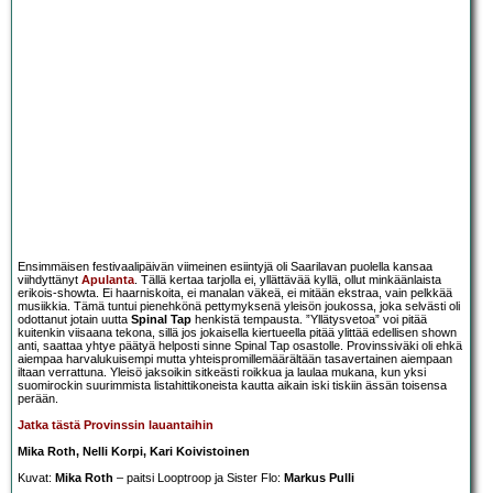
Ensimmäisen festivaalipäivän viimeinen esiintyjä oli Saarilavan puolella kansaa
viihdyttänyt
Apulanta
. Tällä kertaa tarjolla ei, yllättävää kyllä, ollut minkäänlaista
erikois-showta. Ei haarniskoita, ei manalan väkeä, ei mitään ekstraa, vain pelkkää
musiikkia. Tämä tuntui pienehkönä pettymyksenä yleisön joukossa, joka selvästi oli
odottanut jotain uutta
Spinal Tap
henkistä tempausta. ”Yllätysvetoa” voi pitää
kuitenkin viisaana tekona, sillä jos jokaisella kiertueella pitää ylittää edellisen shown
anti, saattaa yhtye päätyä helposti sinne Spinal Tap osastolle. Provinssiväki oli ehkä
aiempaa harvalukuisempi mutta yhteispromillemäärältään tasavertainen aiempaan
iltaan verrattuna. Yleisö jaksoikin sitkeästi roikkua ja laulaa mukana, kun yksi
suomirockin suurimmista listahittikoneista kautta aikain iski tiskiin ässän toisensa
perään.
Jatka tästä Provinssin lauantaihin
Mika Roth, Nelli Korpi, Kari Koivistoinen
Kuvat:
Mika Roth
– paitsi Looptroop ja Sister Flo:
Markus Pulli