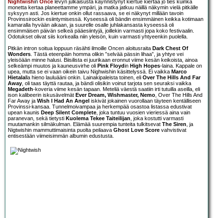
Nightwish
in
Once
levyn julkaisusta käynnistynyt kiertue kiertää jo ties kuinka
monetta kertaa planeettamme ympäri, ja matka jatkuu näillä näkymin vielä pitkälle
syksyyn asti. Jos kiertue onkin ollut rassaava, se ei näkynyt millään tavoin
Provinssirockin esiintymisessä. Kyseessä oli bändin ensimmäinen keikka kotimaan
kamaralla hyvään aikaan, ja suurelle osalle juhlakansasta kyseessä oli
ensimmäisen päivän selkeä pääesiintyjä, joillekin varmasti jopa koko festivaalin.
Odotukset olivat siis korkealla niin yleisön, kuin varmasti yhtyeenkin puolella.
Pitkän intron soitua loppuun räsähti ilmoille Oncen aloitusraita
Dark Chest Of
Wonders
. Tästä eteenpäin homma olikin ”selvää pässin lihaa”, ja yhtye vei
yleisöään minne halusi. Biisilista ei juurikaan eronnut viime kesän keikoista, ainoa
selkeämpi muutos ja kauneusvirhe oli
Pink Floyd
in
High Hopes
-laina. Kappale on
upea, mutta se ei vaan oikein taivu Nighwishin käsittelyssä. Ei vaikka
Marco
Hietala
lla hieno lauluääni onkin. Lainakipaleista toinen, eli
Over The Hills And Far
Away
, oli taas täyttä rautaa, ja bändi olisikin voinut tarjota sen seuraksi vaikka
Megadeth
-koveria viime kesän tapaan. Meteliä väestä saatiin irti tutuilla aseilla, eli
ison kalibeerin iskusävelmät
Ever Dream, Wishmaster, Nemo
, Over The Hills And
Far Away ja
Wish I Had An Angel
iskivät jokainen vuorollaan täyteen kentälliseen
Provinssi-kansaa. Tunnelmoivampaa ja herkempää osastoa listassa edustivat
upean kaunis
Deep Silent Complete
, joka tuntuu vuosien vieriessä aina vain
paranevan, sekä tietysti
Kuolema Tekee Taiteilijan
, joka kostutti varmasti
muutamankin silmäkulman. Elämää suurempia tunteita tulkitsevat
The Siren
, ja
Nigtwishin mammuttimaisinta puolta peilaava
Ghost Love Score
vahvistivat
entisestään viimeisimmän albumin edustusta.