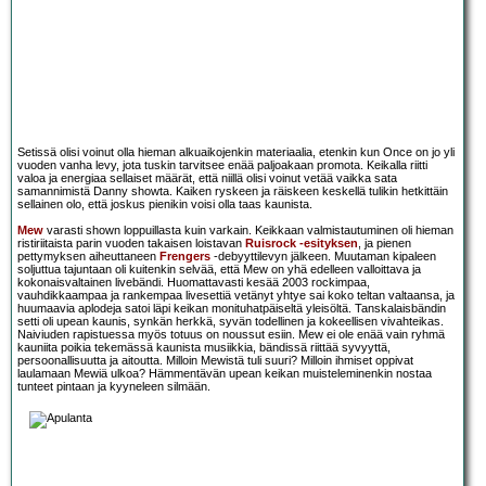
Setissä olisi voinut olla hieman alkuaikojenkin materiaalia, etenkin kun Once on jo yli
vuoden vanha levy, jota tuskin tarvitsee enää paljoakaan promota. Keikalla riitti
valoa ja energiaa sellaiset määrät, että niillä olisi voinut vetää vaikka sata
samannimistä Danny showta. Kaiken ryskeen ja räiskeen keskellä tulikin hetkittäin
sellainen olo, että joskus pienikin voisi olla taas kaunista.
Mew
varasti shown loppuillasta kuin varkain. Keikkaan valmistautuminen oli hieman
ristiriitaista parin vuoden takaisen loistavan
Ruisrock -esityksen
, ja pienen
pettymyksen aiheuttaneen
Frengers
-debyyttilevyn jälkeen. Muutaman kipaleen
soljuttua tajuntaan oli kuitenkin selvää, että Mew on yhä edelleen valloittava ja
kokonaisvaltainen livebändi. Huomattavasti kesää 2003 rockimpaa,
vauhdikkaampaa ja rankempaa livesettiä vetänyt yhtye sai koko teltan valtaansa, ja
huumaavia aplodeja satoi läpi keikan monituhatpäiseltä yleisöltä. Tanskalaisbändin
setti oli upean kaunis, synkän herkkä, syvän todellinen ja kokeellisen vivahteikas.
Naiviuden rapistuessa myös totuus on noussut esiin. Mew ei ole enää vain ryhmä
kauniita poikia tekemässä kaunista musiikkia, bändissä riittää syvyyttä,
persoonallisuutta ja aitoutta. Milloin Mewistä tuli suuri? Milloin ihmiset oppivat
laulamaan Mewiä ulkoa? Hämmentävän upean keikan muisteleminenkin nostaa
tunteet pintaan ja kyyneleen silmään.