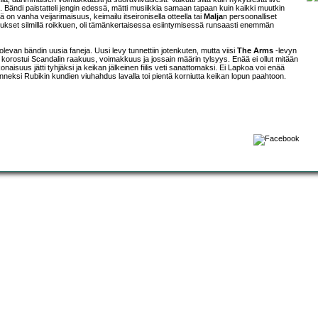
. Bändi paistatteli jengin edessä, mätti musiikkia samaan tapaan kuin kaikki muutkin
ä on vanha veijarimaisuus, keimailu itseironisella otteella tai
Malja
n persoonalliset
hiukset silmillä roikkuen, oli tämänkertaisessa esiintymisessä runsaasti enemmän
 olevan bändin uusia faneja. Uusi levy tunnettiin jotenkuten, mutta viisi
The Arms
-levyn
alla korostui Scandalin raakuus, voimakkuus ja jossain määrin tylsyys. Enää ei ollut mitään
aisuus jätti tyhjäksi ja keikan jälkeinen fiilis veti sanattomaksi. Ei Lapkoa voi enää
Onneksi Rubikin kundien viuhahdus lavalla toi pientä korniutta keikan lopun paahtoon.