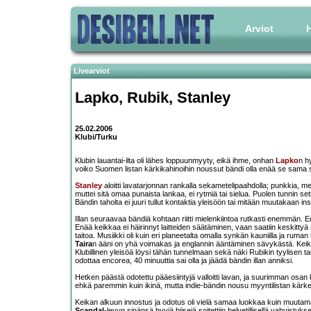
Arviot
H
Livearviot
Lapko
,
Rubik
,
Stanley
25.02.2006
Klubi/Turku
Klubin lauantai-ilta oli lähes loppuunmyyty, eikä ihme, onhan
Lapko
n h
voiko Suomen listan kärkikahinoihin noussut bändi olla enää se sama sy
Stanley
aloitti lavatarjonnan rankalla sekametelipaahdolla; punkkia, met
muttei sitä omaa punaista lankaa, ei rytmiä tai sielua. Puolen tunnin se
Bändin taholta ei juuri tullut kontaktia yleisöön tai mitään muutakaan in
Illan seuraavaa bändiä kohtaan riitti mielenkiintoa rutkasti enemmän. Ed
Enää keikkaa ei häirinnyt laitteiden säätäminen, vaan saatiin keskittyä 
taitoa. Musiikki oli kuin eri planeetalta omalla synkän kauniilla ja ruma
Taira
n ääni on yhä voimakas ja englannin ääntäminen sävykästä. Keikk
Klubillinen yleisöä löysi tähän tunnelmaan sekä näki Rubikin tyylisen ta
odottaa encorea, 40 minuuttia sai olla ja jäädä bändin illan anniksi.
Hetken päästä odotettu pääesiintyjä valloitti lavan, ja suurimman osan k
ehkä paremmin kuin ikinä, mutta indie-bändin nousu myyntilistan kärkee
Keikan alkuun innostus ja odotus oli vielä samaa luokkaa kuin muutaman e
Scandal
-levyn sinänsä hyviä biisejä soitettiin helvetillisellä vahvistuk