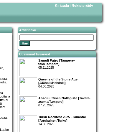
Kirjaudu
Rekisteröidy
|
Artistihaku
Uusimmat livearviot
Samuli Putro [Tampere-
talo/Tampere]
05.11.2025
itä,
nesta,
Queens of the Stone Age
kelta.
[Jäähalli/Helsinki]
04.08.2025
oa.
uutta ja
Absoluuttinen Nollapiste [Tavara-
rtturi
asema/Tampere]
tä
07.25.2025
neet
Turku Rockfest 2025 – lauantai
 osaa,
[Artukainen/Turku]
14.06.2025