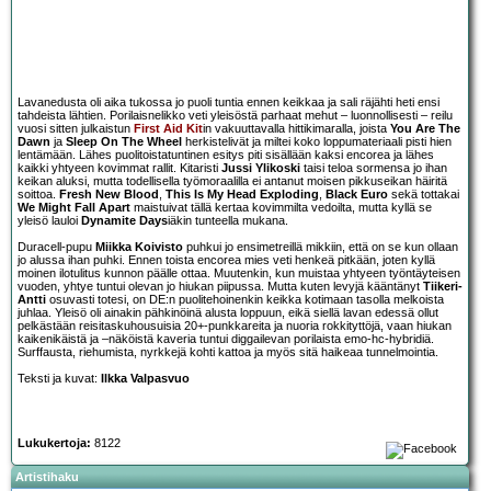
Lavanedusta oli aika tukossa jo puoli tuntia ennen keikkaa ja sali räjähti heti ensi
tahdeista lähtien. Porilaisnelikko veti yleisöstä parhaat mehut – luonnollisesti – reilu
vuosi sitten julkaistun
First Aid Kit
in vakuuttavalla hittikimaralla, joista
You Are The
Dawn
ja
Sleep On The Wheel
herkistelivät ja miltei koko loppumateriaali pisti hien
lentämään. Lähes puolitoistatuntinen esitys piti sisällään kaksi encorea ja lähes
kaikki yhtyeen kovimmat rallit. Kitaristi
Jussi Ylikoski
taisi teloa sormensa jo ihan
keikan aluksi, mutta todellisella työmoraalilla ei antanut moisen pikkuseikan häiritä
soittoa.
Fresh New Blood
,
This Is My Head Exploding
,
Black Euro
sekä tottakai
We Might Fall Apart
maistuivat tällä kertaa kovimmilta vedoilta, mutta kyllä se
yleisö lauloi
Dynamite Days
iäkin tunteella mukana.
Duracell-pupu
Miikka Koivisto
puhkui jo ensimetreillä mikkiin, että on se kun ollaan
jo alussa ihan puhki. Ennen toista encorea mies veti henkeä pitkään, joten kyllä
moinen ilotulitus kunnon päälle ottaa. Muutenkin, kun muistaa yhtyeen työntäyteisen
vuoden, yhtye tuntui olevan jo hiukan piipussa. Mutta kuten levyjä kääntänyt
Tiikeri-
Antti
osuvasti totesi, on DE:n puolitehoinenkin keikka kotimaan tasolla melkoista
juhlaa. Yleisö oli ainakin pähkinöinä alusta loppuun, eikä siellä lavan edessä ollut
pelkästään reisitaskuhousuisia 20+-punkkareita ja nuoria rokkityttöjä, vaan hiukan
kaikenikäistä ja –näköistä kaveria tuntui diggailevan porilaista emo-hc-hybridiä.
Surffausta, riehumista, nyrkkejä kohti kattoa ja myös sitä haikeaa tunnelmointia.
Teksti ja kuvat:
Ilkka Valpasvuo
Lukukertoja:
8122
Artistihaku