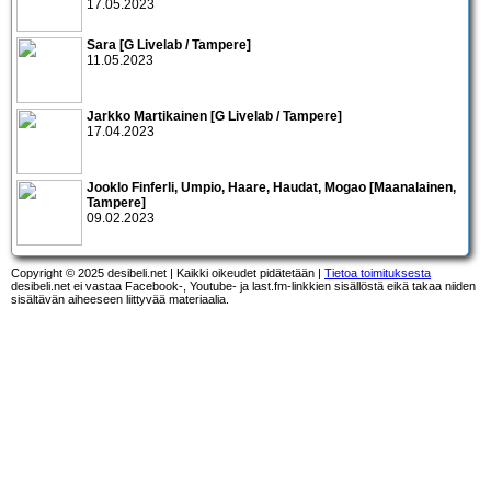
17.05.2023
Sara [G Livelab / Tampere]
11.05.2023
Jarkko Martikainen [G Livelab / Tampere]
17.04.2023
Jooklo Finferli, Umpio, Haare, Haudat, Mogao [Maanalainen,
Tampere]
09.02.2023
Copyright © 2025 desibeli.net | Kaikki oikeudet pidätetään |
Tietoa toimituksesta
desibeli.net ei vastaa Facebook-, Youtube- ja last.fm-linkkien sisällöstä eikä takaa niiden
sisältävän aiheeseen liittyvää materiaalia.