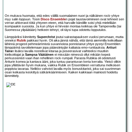
On mukava huomata, että edes välillä suomalainen nuori ja nälkäinen rock-yhtye
myy salin loppuun. Tosin
Disco Ensemble
n pojat taustavoimineen ovat tehneet sen
verran ahkerasti töitä yhtyeen eteen, että harvalle bändille soisi yhtä mielellään
isompaakin suosiota. Ja kun yhtye ei hirveän montaa keikkaa ole Tampereella (tai
Suomessa ylipäätään) hetkeen tehnyt, oli täysi tupa odotettu lopputulos.
Lämppäriksi kiinnitetty
Superchrist
joutui sairastapauksen vuoksi perumaan, mutta
onneksi
Rubik
paikkasi hyvin. Oli aika jännä nähdä, että tämä aiemmilla keikoillaan
lähinnä progesti pehmeämmistä suvannoista ponnistanut yhtye pystyi Ensemblen
lämppärinä tavoittelemaan jopa pääesiintyjän kaltaisia emo-runttauksia.
Artturi
Taira
n lisäksi lavalla nostelivat kitaraa ja poseerasivat vaihteeksi muutkin
kielisoittajat ja
Sampsa Väätäinen
ei missään nimessä ollut mikään kepeä
perkussionisti vaan ihan rehellinen rock-rumpali. Parasta Rubikia oli odotetusti
Artturin komea ja kantava ääni, joka tuntuu parantuvan kerta kerralta. Yleisö olikin
jopa yllättävän hyvin mukana, vaikka Rubik on Ensembleen verrattuna melkoisen
poppista tavaraa. Nelikko vahvisti lavalla myös bonuskitaristi, joka sai suurimman
osan keikasta keskittyä sätkänkäärimiseen. Kaiken kaikkiaan mainiosti hoidettu
lämmittely.