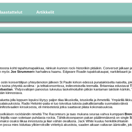
aastattelut
Artikkelit
toosta kohti tapahtumapaikkaa, niinkuin kunnon rock-historiikin pitääkin. Converset jalkaan j
aan myös
Joe Strummer
in harhaileva haamu. Edgware Roadin tupakkakaupat, narkilebaarit ja 
 ostin konserttilipun yhteydenoton jälkeen St Paulin kirkon edessä punatakkiselta naiselta, jo
tusina yhtyeitä avoilma - ja telttakonsertissa, indievetoisella teemalla. Britanniaa edustavat
T
ebastian
. Yhdysvaltojen panostus tukeutuu laskelmoituihin pitkän kantaman taktisiin kärkiin,
ittäin kiinnostava.
a jolla loppuen lopuksi löytyy paljon tilaa liikuskella, istuskella ja ihmetellä. Ympärillä liikk
alaisuuksista. Radio Helsinki-paita ei tuo toivottua tulosta paikallistamalla suomalaisväkeä
nifestivaalien kirouksesta, eli miniseteistä jotka saattavat pilata kokonaisuuksia.
raselkäisen rockbändin nimeltä The Raconteurs ja taas mukana seuraa vahva kumppani
Bre
lla linjoilla vaan soitetaan puhdasta rockia. Tähtikokoonpanon pakan päälimmäisenä on single
S
maksi osaksi liikaa innostusta ja liian vähän oivallusta. Jack White kuuluu henkilökohtaisiin
ossa mies kiduttaa ylikierroksille viritettyä akustista, saaden aikaan valtavan äänivallin, jo