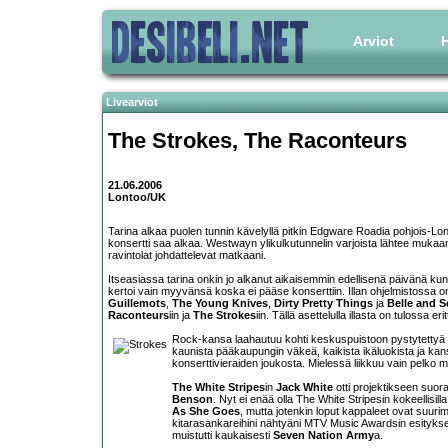
Arviot
H
Livearviot
The Strokes
,
The Raconteurs
21.06.2006
Lontoo/UK
Tarina alkaa puolen tunnin kävelyllä pitkin Edgware Roadia pohjois-Lon
konsertti saa alkaa. Westwayn ylikulkutunnelin varjoista lähtee muk
ravintolat johdattelevat matkaani.
Itseasiassa tarina onkin jo alkanut aikaisemmin edellisenä päivänä kun
kertoi vain myyvänsä koska ei pääse konserttiin. Illan ohjelmistossa on 
Guillemots
,
The Young Knives
,
Dirty Pretty Things
ja
Belle and S
Raconteurs
iin ja
The Strokes
iin. Tällä asettelulla illasta on tulossa er
Rock-kansa laahautuu kohti keskuspuistoon pystytettyä aluett
kaunista pääkaupungin väkeä, kaikista ikäluokista ja kans
konserttivieraiden joukosta. Mielessä liikkuu vain pelko mi
The White Stripes
in
Jack White
otti projektikseen suo
Benson
. Nyt ei enää olla The White Stripesin kokeellisi
As She Goes
, mutta jotenkin loput kappaleet ovat suurim
kitarasankareihini nähtyäni MTV Music Awardsin esityksen j
muistutti kaukaisesti
Seven Nation Army
a.