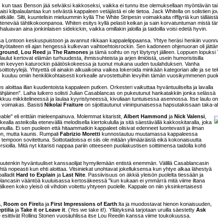
, kun taas Benson jää selväksi kakkoseksi, vaikka ei tunnu itse olemuksellaan myöntävän tai
isi kilpalaulantaa kun selvästä kappaleen vetäjästä ei ole tietoa. Jack Whitella on solistien j
tkälle. Silti, kuuntelisin mieluummin kyllä The White Stripesin voimakkaita riffijyriä kun tälläist
etenevää tähtikokoonpanoa. Whiten esitys kyllä pelasti keikan ja sain korvatuntuman mistä t
aluavan aina jonkinlaisen sidekickin, vaikka omillakin jaloilla ja taidoilla voisi edetä hyvin.
a Lontoon keskuspuistoon ja avannut rikkaan kappalelippaansa. Yhtye heräsi henkiin vuon
ityötaiteen eli ajan hengessä kulkevan vaihtoehtoisrockin. Sen kadoneen ohjenuoran oli jättä
rground
,
Lou Reed
ja
The Ramones
ja tämä soihtu on nyt löytynyt jälleen. Loppuen lopuksi
 laulut kertovat elämän turhuudesta, ihmissuhteista ja arjen ilmiöistä, usein humoristisilla
n oikein kevyen katurockin päätöskokeessa ja tuonut mukana uuden tuulahduksen. Vanha
oittotyylejä. Yhtyettä oli ainakin alkuaikoina vaikea lokeroida minkään kategorian alle ja se teki
 kuuluu omiin henkilökohtaisesti korkealle arvostettuihin levyihin tämän vuosikymmenen puole
 aloittaa illan kuudentoista kappaleen putken. Orkesteri vaikuttaa hyväntuuliselta ja lavalla
ähjäinen". Laiha luikero solisti Julian Casablancas on pukeutunut hankatakkiin jonka selässä
kkuu mikkitelineessä ja laulaa kyyristyneessä, kivuliaan tuntuisessa asennossa. Itse laulu on
on voimakas. Basisti
Nikolai Fraiture
on sijoittautunut viininpunaisessa hapsutakissaan taka-ala
ble" eli erittäin mieleenpainuva. Molemmat kitaristit,
Albert Hammond
ja
Nick Valensi
,
ealla asteikolla etenevällä melodisella kiertokululla ja sitä säestävällä kakkoskitaralla, joka
uilla. Ei sen puoleen että hitaammatkin kappaleet olisivat edenneet luontevasti ja ilman
ön, mutta kaunis. Rumpali
Fabrizio Moretti
kunnostautuu muutamassa kappaleessa
n tempoon sovitettuna. Soittotaidoissa ei siis ole mitään ylimääräistä eikä kokonaisuutta
versioilla. Mitä nyt kitaristi nappaa pariin otteeseen puoliakustisen soittimensa taidolla kohti
a muutenkin hyväntuuliset kanssaolijat hymyilemään entistä enemmän. Välillä Casablancasin
yhtä nopeasti kun ehti aloittaa. Vitsiniekat unohtavat jokelluksensa kun yhtye alkaa lähestyä
alladit
Hard to Explain
ja
Last Nite
. Passiivisuus on äkkiä yleisön puolelta tiessään ja
ablancasin vääntöä kuuluisassa kertosäkeessä "kun kukaan ei ymmärrä mitä viime iltana
jälkeen koko yleisö oli vihdoin voitettu yhtyeen puolelle. Kappale on niin yksinkertaisesti
ä,
Room on Fire
lta ja
First Impressions of Earth
:lta ja muodostavat hienon konaisuuden,
ptilia
ja
Take it or Leave it
. (Yes we take it!). Yllätyksinä tarjotaan uruilla säestetty
Ask
e esittivät Rolling Stonen vuosijuhlissa itse Lou Reedin kanssa viime toukokuussa.