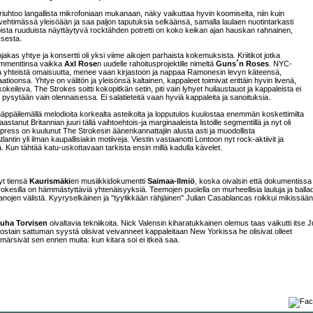
iuhtoo langallista mikrofoniaan mukanaan, näky vaikuttaa hyvin koomiselta, niin kuin
tervehtimässä yleisöään ja saa paljon taputuksia selkäänsä, samalla laulaen nuotintarkasti
soista ruuduista näyttäytyvä rocktähden potretti on koko keikan ajan hauskan rahnainen,
ksesta.
akas yhtye ja konsertti oli yksi viime aikojen parhaista kokemuksista. Kriitikot jotka
kommenttinsa vaikka
Axl Rose
n uudelle rahoitusprojektille nimeltä
Guns´n Roses
. NYC-
 ja yhteistä omaisuutta, menee vaan kirjastoon ja nappaa Ramonesin levyn käteensä,
atioonsa. Yhtye on välitön ja yleisönsä kaltainen, kappaleet toimivat erittäin hyvin livenä,
kokeileva. The Strokes soitti kokopitkän setin, piti vain lyhyet huilaustauot ja kappaleista ei
pysytään vain olennaisessa. Ei salatieteitä vaan hyviä kappaleita ja sanoituksia.
 näppäilemällä melodioita korkealta asteikolta ja lopputulos kuulostaa enemmän koskettimilta
tanut Britannian juuri tällä vaihtoehtois-ja marginaaleista listoille segmentillä ja nyt oli
press on kuulunut The Strokesin äänenkannattajiin alusta asti ja muodollista
antin yli ilman kaupallisiakin motiiveja. Viestin vastaanotti Lontoon nyt rock-aktiivit ja
 Kun tähtää katu-uskottavaan tarkista ensin millä kadulla kävelet.
yt tiensä
Kaurismäki
en musiikkidokumentti
Saimaa-Ilmiö
, koska oivalsin että dokumentissa
rokesilla on hämmästyttäviä yhtenäisyyksiä. Teemojen puolella on murheellisia lauluja ja balla
sanojen välistä. Kyyryselkäinen ja "tyylikkään rähjäinen" Julian Casablancas roikkui mikissään
uha Torvisen
oivaltavia tekniikoita. Nick Valensin kiharatukkainen olemus taas vaikutti itse 
 jostain sattuman syystä olisivat veivanneet kappaleitaan New Yorkissa he olisivat olleet
märsivät sen ennen muita: kun kitara soi ei itkeä saa.