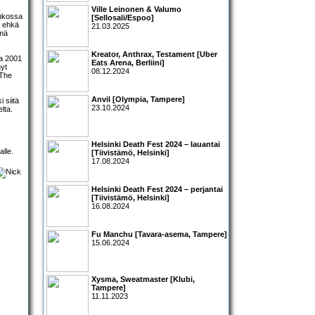
Ville Leinonen & Valumo
oukossa
[Sellosali/Espoo]
ä ehkä
21.03.2025
ämä
Kreator, Anthrax, Testament [Uber
na 2001
Eats Arena, Berliini]
nyt
08.12.2024
 The
Anvil [Olympia, Tampere]
 siitä
23.10.2024
lta.
Helsinki Death Fest 2024 – lauantai
lle.
[Tiivistämö, Helsinki]
17.08.2024
Helsinki Death Fest 2024 – perjantai
[Tiivistämö, Helsinki]
16.08.2024
Fu Manchu [Tavara-asema, Tampere]
15.06.2024
Xysma, Sweatmaster [Klubi,
Tampere]
11.11.2023