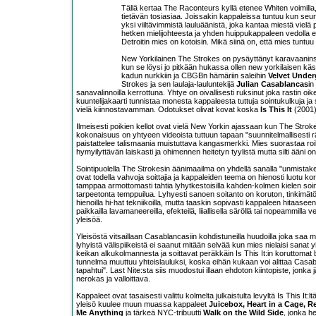
Tällä kertaa The Raconteurs kyllä etenee Whiten voimilla
tietävän tosiasiaa. Joissakin kappaleissa tuntuu kun seura
yksi viiltävimmistä lauluäänistä, joka kantaa miestä vielä pi
hetken mielijohteesta ja yhden huippukappaleen vedolla 
Detroitin mies on kotoisin. Mikä siinä on, että mies tuntuu h
New Yorkilainen The Strokes on pysäyttänyt karavaanins
kun se löysi jo pitkään hukassa ollen new yorkilaisen käs
kadun nurkkiin ja CBGBn hämäriin saleihin
Velvet Unde
Strokes ja sen laulaja-lauluntekijä
Julian Casablancas
in
sanavalinnoilla kerrottuna. Yhtye on oivallisesti ruksinut joka rasti
kuuntelijakaarti tunnistaa monesta kappaleesta tuttuja sointukulkuja ja s
vielä kiinnostavamman. Odotukset olivat kovat koska
Is This It
(2001)
Ilmeisesti poikien kellot ovat vielä New Yorkin ajassaan kun The Strokes
kokonaisuus on yhtyeen videoista tuttuun tapaan "suunnitelmallisesti r
paistattelee talismaania muistuttava kangasmerkki. Mies suorastaa roi
hymyilyttävän laiskasti ja ohimennen heitetyn tyylistä mutta silti ääni 
Sointipuolella The Strokesin äänimaailma on yhdellä sanalla "unmistakea
ovat todella vahvoja soittajia ja kappaleiden teema on hienosti luotu kork
tamppaa armottomasti tahtia lyhytkestoisilla kahden-kolmen kielen soinn
tarpeetonta temppuilua. Lyhyesti sanoen soitanto on koruton, tinkimät
hienoilla hi-hat tekniikoilla, mutta taaskin sopivasti kappaleen hitaasee
paikkailla lavamaneereilla, efekteilä, liiallisella säröllä tai nopeammilla 
yleisöä.
Yleisöstä vitsaillaan Casablancasiin kohdistuneilla huudoilla joka sa
lyhyistä välispiikeistä ei saanut mitään selvää kun mies nielaisi sanat 
keikan alkukolmannesta ja soittavat peräkkäin Is This It:in koruttomat b
tunnelma muuttuu yhteislauluksi, koska eihän kukaan voi alittaa Cas
tapahtui". Last Nite:sta siis muodostui illaan ehdoton kiintopiste, jonka 
nerokas ja valloittava.
Kappaleet ovat tasaisesti valittu kolmelta julkaistulta levyltä Is This It:lt
yleisö kuulee muun muassa kappaleet
Juicebox, Heart in a Cage, Re
Me Anything
ja tärkeä NYC-tribuutti
Walk on the Wild Side
, jonka h