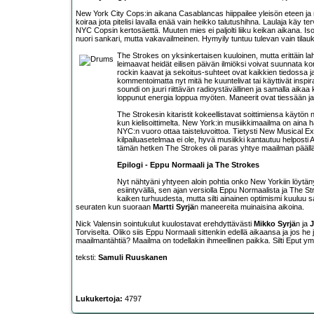
New York City Cops:in aikana Casablancas hiippailee yleisön eteen ja r
koiraa jota pitelisi lavalla enää vain heikko talutushihna. Laulaja käy 
NYC Copsin kertosäettä. Muuten mies ei paljolti liiku keikan aikana. I
nuori sankari, mutta vakavailmeinen. Hymyily tuntuu tulevan vain tilau
The Strokes on yksinkertaisen kuuloinen, mutta erittäin lahj
leimaavat heidät eilisen päivän ilmiöksi voivat suunnata 
rockin kaavat ja sekoitus-suhteet ovat kaikkien tiedossa
kommentoimatta nyt mitä he kuuntelivat tai käyttivät inspira
soundi on juuri riittävän radioystävällinen ja samalla aikaa 
loppunut energia loppua myöten. Maneerit ovat tiessään ja 
The Strokesin kitaristit kokeellistavat soittimiensa käytön
kun kielisoittimelta. New York:in musiikkimaailma on aina haas
NYC:n vuoro ottaa taisteluvoittoa. Tietysti New Musical Ex
kilpailuasetelmaa ei ole, hyvä musiikki kantautuu helposti Atl
tämän hetken The Strokes oli paras yhtye maailman päällä.
Epilogi - Eppu Normaali ja The Strokes
Nyt nähtyäni yhtyeen aloin pohtia onko New Yorkiin löytän
esiintyvällä, sen ajan versiolla Eppu Normaalista ja The St
kaiken turhuudesta, mutta silti ainainen optimismi kuuluu 
seuraten kun suoraan
Martti Syrjä
n maneereita muinaisina aikoina.
Nick Valensin sointukulut kuulostavat erehdyttävästi
Mikko Syrjä
n ja
J
Torviselta. Oliko siis Eppu Normaali sittenkin edellä aikaansa ja jos he
maailmantähtiä? Maailma on todellakin ihmeellinen paikka. Silti Eput ym
teksti:
Samuli Ruuskanen
Lukukertoja:
4797