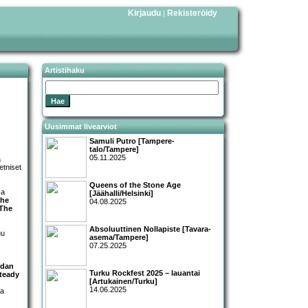
Kirjaudu
Rekisteröidy
|
Artistihaku
Uusimmat livearviot
Samuli Putro [Tampere-
talo/Tampere]
05.11.2025
a
etniset
Queens of the Stone Age
ka
[Jäähalli/Helsinki]
he
04.08.2025
The
Absoluuttinen Nollapiste [Tavara-
uu
asema/Tampere]
07.25.2025
ndan
Turku Rockfest 2025 – lauantai
teady
[Artukainen/Turku]
14.06.2025
ka