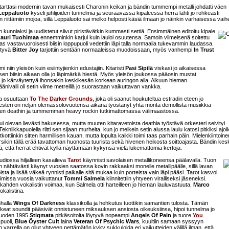
arttasi modernin tavan mukaisesti Charonin keikan ja bändin tummempi metalli johdatti väen
Leppäluoto
kyseli juhlijoiden tunnelmia ja seuraavassa kipaleessa herra lähti jo rohkeasti
riittämiin mojoa, sillä Leppäluoto sai melko helposti käsiä ilmaan jo näinkin varhaisessa vai
 kunniaksi ja uudistetut siivut piristävätkin kummasti settiä. Ensimmäinen editoitu kipale
auri Tuohimaa
ennemminkin karjui kuin lauloi osuutensa. Samoin viimeisenä soitettu
aas vastavuoroisesti biisin loppupuoli vedettiin läpi talla normaalia tukevammin laudassa.
ytyvä
Bitter Joy
tarjottiin sentään normaaleissa muodoissaan, myös vanhempi
In Trust
niin yleisön kuin esiintyjienkin edustajiin. Kitaristi
Pasi Sipilä
viskasi jo aikaisessa
en biisin aikaan olla jo läpimärkä hiestä. Myös yleisön joukossa pääosin mustat
ai jo kärväytettyä ihonsakin keskikesän korkean auringon alla. Alkuun hieman
äänivalli oli setin viime metreillä jo suorastaan vaikuttavan vankka.
aa osuuttaan
To The Darker Grounds
, joka oli saanut houkuteltua estradin eteen jo
esteri on neljän olemassolovuotensa aikana työstänyt yhtä monta demollista musiikkia
disen deathin ja tummemman heavy rockin tutkimattomassa välimaastossa.
ui olevan lievästi hakusessa, mutta muuten kitaravetoista deathia työstävä orkesteri selvityi
iikkapuolella riitti sen sijaan murheita, kun jo melkein setin alussa laulu katosi pitkiksi ajoi
ttiinkin sitten harmillisen kauan, mutta lopulta kaikki toimi taas parhain päin. Mielenkiintoine
ikin tällä erää tavattoman huonosta tuurista sekä hivenen heikosta soittoajasta. Bändin kesk
ä, että herrat ehtivät kyllä näyttämään kykynsä vielä lukemattomia kertoja.
studiossa hiljalleen kasaileva
Tarot
käynnisti savolaisen metallikoneensa päälavalla. Tuon
nähtävästi käynyt vuosien saatossa kovin rakkaaksi monelle metallipäälle, sillä lavan
ista ja lisää väkeä rynnisti paikalle sitä mukaa kuin porteista vain läpi pääsi. Tarot kasvoi
oimissa vuosia vaikuttanut
Tommi Salmela
kiinnitettiin yhtyeen viralliseksi jäseneksi.
kahden vokalistin voimaa, kun Salmela otti harteilleen jo hieman lauluvastuuta,
Marco
okalistina.
nhalla
Wings Of Darkness
klassikolla ja hehkutus tuottikin samantien tulosta. Tämän
uhkeat soundit pääsivät onnistuneen miksauksen ansiosta oikeuksiinsa, hipoi tunnelma jo
n vuoden 1995
Stigmata
pitkäsoitolta löytyvä nopeampi
Angels Of Pain
ja tuore
You
puoli,
Blue Öyster Cult
laina
Veteran Of Psychic Wars
, kuultiin samaan syssyyn
arrella on ollut yhtyeen pettämätön kyky sukkuloida eri vaikutteiden välillä ilman, että