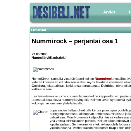
Arviot
H
Livearviot
Nummirock – perjantai osa 1
23.06.2006
Nummijärvi/Kauhajoki
Nummijärven rannoilla vietettävä perinteinen
Nummirock
metallifestiv
vahvan kotimaisen edustuksen lisäksi, myös tavallista enemmän ulkom
Gorefest
, joka paikkasi keikkansa peruuttanutta
Deicide
a, olivat eit
kalibeerin nimi.
Esiintymislavoja oli viime vuosien tapaan kolme kappaletta; iso päälava,
uransa alussa olevia nuorempia yhtyeitä. Kolmen lavan systeemiä pyöritett
koko ajan ainoastaan yhdellä lavalla.
Jopa säiden haltijat olivat tällä kertaa järjestäjien puole
auringonpaisteessa, elohopean kohotessa mittarissa jo lähe
paljoakaan. Moni Nummirockailija olikin tässä vaiheessa va
yhä voimia leirintäalueen puolella. Keikan alkua edelsivä
lopulta ajallaan. Sen verran kiire tekniikkapuolelle lopussa
yleisön seassa. Vanhat säiden pieksemät tikapuutkin olti