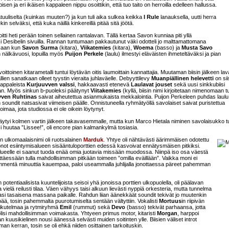
n ja eri ikäisen kappaleen nippu osoittikin, että tuo taito on herroilla edelleen hallussa.
vätuuliselta (kuinkas muuten?) ja kun tuli aika sulkea keikka
I Rule
lanauksella, uutti herra
n selväksi, että kuka näillä kinkereillä pitää sitä jöötä.
itti heti perään toinen sellainen rantalavan. Tällä kertaa Savon kunniaa piti yllä
i Desibelin sivuilla. Rannan tuntumaan pakkautunut väki odotteli jo malttamattomana
akaan kun
Savon Surma
(kitara),
Viikatemies
(kitara),
Woema
(basso) ja
Musta Savo
in nälkävuosi, lopuilla myös
Puijon Perkele
(laulu) ilmestyi eläväisten ihmeteltäväksi ja pian
ttoinen kitarametalli tuntui löytävän oitis laumoittain kannattajia. Muutaman biisin jälkeen la
rallien sanatkaan olleet tyystin vieraita juhlaväelle. Debyyttilevy
Muanpiällinen helevetti
on sii
kappaleista
Kurjuuvven valssi
, hakkaavasti etenevä
Laulavat jouset
sekä uusi sinkkubiisi
aan. Myös sinkun b-puoleksi päätynyt
Viitakemies
(kyllä, biisin nimi kirjoitetaan nimenomaan tu
ven Ruhtinas
saivat aiheutettua asianmukaista mekkalointia. Puijon Perkeleen puhdas laulu
oundit natsasivat viimeisen päälle. Onnistuneella ryhmätyöllä savolaiset saivat puristettua
imaa, jota studiossa ei ole oikein löytynyt.
ytyi kolmen vartin jälkeen takavasemmalle, mutta kun Marco Hietala niminen savolaisukko tu
aisi huutaa ”Lissee!”, oli encore pian kalmankylmä tosiasia.
 ulkomaalaisnimi oli ruotsalainen
Marduk
. Yhtye oli nähtävästi äärimmäisen odotettu
jonot esiintymisalueen sisääntuloporttien edessä kasvoivat ennätysmäisen pitkiksi.
lueelle ei saanut tuoda enää omia juotavia missään muodossa. Niinpä iso osa väestä
ttäessään tulla mahdollisimman pitkään toimeen ”omilla eväillään”. Vaikka moni ei
mmentä minuuttia kauempaa, paloi useammalla juhlijalla jonottaessa päreet pahemman
tentiaalisista kuuntelijoista seisoi yhä jonoissa porttien ulkopuolella, oli päälavan
vielä reilusti tilaa. Väen vähyys taisi alkuun lievästi nyppiä orkesteria, mutta tunnelma
virtasi tasaisena massana paikalle. Rahdun liian äänekkäät soundit tekivät jo muutenkin
ää, tosin pahemmalta puurotumiselta sentään vältyttiin. Vokalisti
Mortuus
in riipivän
aikutelmaa ja rytmiryhmä
Emil
(rummut) sekä
Devo
(basso) tekivät parhaansa, jotta
lisi mahdollisimman voimakasta. Yhtyeen primus motor, kitaristi
Morgan
, harppoi
n kuusikielinen nousi äänessä selvästi muiden soitinten ylle. Biisien väliset introt
n kerran, tosin se oli ehkä niiden osittainen tarkoituskin.