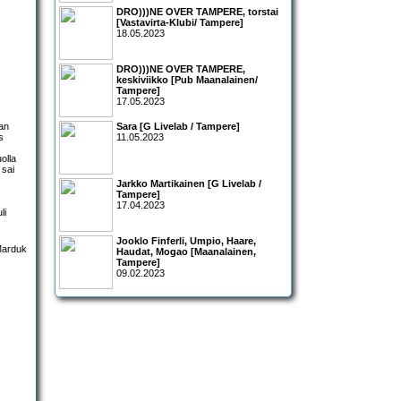
DRO)))NE OVER TAMPERE, torstai
[Vastavirta-Klubi/ Tampere]
18.05.2023
DRO)))NE OVER TAMPERE,
keskiviikko [Pub Maanalainen/
Tampere]
17.05.2023
van
Sara [G Livelab / Tampere]
s
11.05.2023
olla
 sai
Jarkko Martikainen [G Livelab /
Tampere]
17.04.2023
li
Jooklo Finferli, Umpio, Haare,
Haudat, Mogao [Maanalainen,
Tampere]
09.02.2023