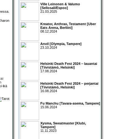
Ville Leinonen & Valumo
[Sellosali/Espoo]
heessa.
21.03.2025
Kreator, Anthrax, Testament [Uber
Eats Arena, Berliini]
08.12.2024
Anvil [Olympia, Tampere]
23.10.2024
Helsinki Death Fest 2024 – lauantai
[Tiivistämö, Helsinki]
17.08.2024
ksi
n
Helsinki Death Fest 2024 – perjantai
i-ikä
[Tiivistämö, Helsinki]
16.08.2024
Fu Manchu [Tavara-asema, Tampere]
15.06.2024
Xysma, Sweatmaster [Klubi,
Tampere]
11.11.2023