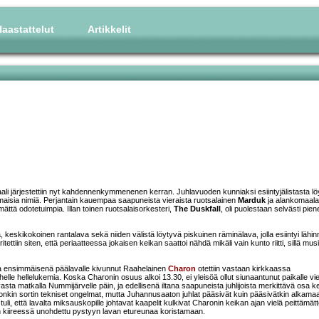
aastattelut
Artikkelit
aali järjestettiin nyt kahdennenkymmenenen kerran. Juhlavuoden kunniaksi esiintyjälistasta löy
aisia nimiä. Perjantain kauempaa saapuneista vieraista ruotsalainen
Marduk
ja alankomaala
tämättä odotetuimpia. Illan toinen ruotsalaisorkesteri,
The Duskfall
, oli puolestaan selvästi pi
 keskikokoinen rantalava sekä niiden välistä löytyvä piskuinen räminälava, jolla esiintyi lähin
iin siten, että periaatteessa jokaisen keikan saattoi nähdä mikäli vain kunto riitti, sillä musi
lla ja ensimmäisenä päälavalle kivunnut Raahelainen
Charon
otettiin vastaan kirkkaassa
lle hellelukemia. Koska Charonin osuus alkoi 13.30, ei yleisöä ollut siunaantunut paikalle vie
sta matkalla Nummijärvelle päin, ja edellisenä iltana saapuneista juhlijoista merkittävä osa k
t jonkin sortin tekniset ongelmat, mutta Juhannusaaton juhlat pääsivät kuin pääsivätkin alkama
 tuli, että lavalta miksauskopille johtavat kaapelit kulkivat Charonin keikan ajan vielä peittämä
in kiireessä unohdettu pystyyn lavan etureunaa koristamaan.