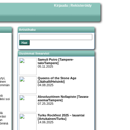
Kirjaudu
Rekisteröidy
|
Artistihaku
Uusimmat livearviot
Samuli Putro [Tampere-
talo/Tampere]
05.11.2025
tyi,
Queens of the Stone Age
inen
[Jäähalli/Helsinki]
enemmän
04.08.2025
nä
Absoluuttinen Nollapiste [Tavara-
ikki soi
asema/Tampere]
07.25.2025
lä
Turku Rockfest 2025 – lauantai
eräsi
[Artukainen/Turku]
an
14.06.2025
ttöminä