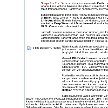
Songs For The Sinners
pitkäsoiton avausraita
Colder
st
juhannuksen viettoon. Rivakan alun jälkeen vokalisti
J-P 
tapututtamaan kansaa. Nähtävästi bändiltä löytyy nykyään 
Bändi oli muokannut paria tuttua keikkaralliaan keskikesän
oli
Bullet
, jonka alku oli nyt hidas ja stemmoissa kitaristi
L
Little Angel
lähti liikkeelle keikkuvan verkkaisesti, kun t
Ässäraidat
Deep Water
sekä
Downhearted
albumilta lö
Of No One
ansaitsi tulla mainituksi.
Taivaalla helottava aurinko toi muassaan lämmön, joka toimi 
vaiheessa kotsansa menemään, ja J-P:n paita taisi viimeis
vaatekapppaleet karisivat tasaisesti ja muutama juhlija s
ongelmaiset soundit paranivat tasaisesti pitkin keikkaa ja 
Räminälavalla aloitteli seuraavaksi om
jonkin verran porukkaa. Kemiläinen ork
ja nykyisin bändi liikkuu jossain melo
Vokalisti
Olli-Pekka Rissasen
ääni tunt
koetuksestaan pahemmitta ongelmitta. Tekn
kokonaan kuuluvista. Tätä ongelmaa ratko
tuttavuus tämä TTDG, vaikka yhtye kärs
on tosin sen verran lähellä pariakymppi
Puoli neljän kohdilla uutta pitkäsoittoa 
sampomaisen masiinan raskas jyrinä on 
edusta oli jo ennakkoon täyttynyt kuulijo
äskettäin viisimiehikseksi, kun taustav
Savolaiskopla saattoikin nyt hyödyntää 
Hietala
n pysyessä silti pääasiallisena v
Setin alkupuolella väkeä lämmiteltiin va
jälkeen keikka näet eteni vahvasti omalla painollaan ja kun Tarotin m
kattoa – eli tässä tapauksessa taivasta. Intensiivisin vaihe koitti, ku
sinkkubiisi täräytettiin peräkkäin maisemaan. Myös kyseisen sinkun b-
Salmelan tulkitsemana. Eräs Tarotin suurimmista vahvuuksista vuosien v