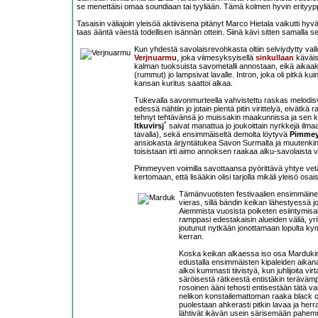
se menettäisi omaa soundiaan tai tyyliään. Tämä kolmen hyvin erityyppise
Tasaisin väliajoin yleisöä aktiivisena pitänyt Marco Hietala vaikutti hy
taas ääntä väestä todellisen isännän ottein. Siinä kävi sitten samalla seki
Kun yhdestä savolaisrevohkasta oltiin selviydytty vallo
Verjnuarmu
, joka viimesyksyisellä
sinkullaan
käväis
kalman tuoksuista savometalli annostaan, eikä aika
(rummut) jo lampsivat lavalle. Intron, joka oli pitkä ku
kansan kuritus saattoi alkaa.
Tukevalla savonmurteella vahvistettu raskas melodisvoi
edessä nähtiin jo jotain pientä pitin virittelyä, eivätkä 
tehnyt tehtävänsä jo muissakin maakunnissa ja sen 
Itkuvirsj´
saivat manattua jo joukoittain nyrkkejä ilm
tavalla), sekä ensimmäiseltä demolta löytyvä
Pimmey
ansiokasta ärjyntätukea Savon Surmalta ja muutenkin s
toisistaan irti aimo annoksen raakaa alku-savolaista vo
Pimmeyven voimilla savottaansa pyörittävä yhtye vetä
kertomaan, että lisääkin olisi tarjolla mikäli yleisö os
Tämänvuotisten festivaalien ensimmäinen
vieras, sillä bändin keikan lähestyessä 
Aiemmista vuosista poiketen esiintymisa
ramppasi edestakaisin alueiden väliä, yri
joutunut nytkään jonottamaan lopulta ky
kerran.
Koska keikan alkaessa iso osa Mardukin po
edustalla ensimmäisten kipaleiden aikana 
alkoi kummasti tiivistyä, kun juhlijoita 
säröisestä rätkeestä entistäkin terävämp
rosoinen ääni tehosti entisestään tätä v
nelikon konstailemattoman raaka black o
puolestaan ahkerasti pitkin lavaa ja herra
lähtivät ikävän usein särisemään pahemma