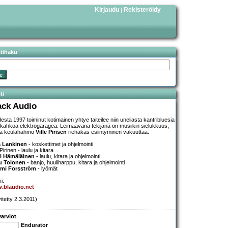
Kirjaudu
Rekisteröidy
|
stihaku
ti
ack Audio
esta 1997 toiminut kotimainen yhtye taiteilee niin uneliasta kantribluesia
 kahkoa elektrogaragea. Leimaavana tekijänä on musiikin sielukkuus,
nä keulahahmo
Ville Pirisen
riehakas esiintyminen vakuuttaa.
a Lankinen
- koskettimet ja ohjelmointi
 Pirinen - laulu ja kitara
i Hämäläinen
- laulu, kitara ja ohjelmointi
u Tolonen
- banjo, huuliharppu, kitara ja ohjelmointi
mi Forsström
- lyömät
i:
.blaudio.net
itetty 2.3.2011)
arviot
Endurator