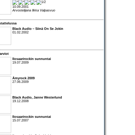
10.09.2001
Arvostelijana Ilkka Valpasvuo
tattelussa
Black Audio
– Siinä On Se Jokin
01.02.2002
arviot
Ilosaarirockin sunnuntai
19.07.2009
Ämyrock 2009
27.06.2009
Black Audio
,
Janne Westerlund
19.12.2008
Ilosaarirockin sunnuntai
15.07.2007