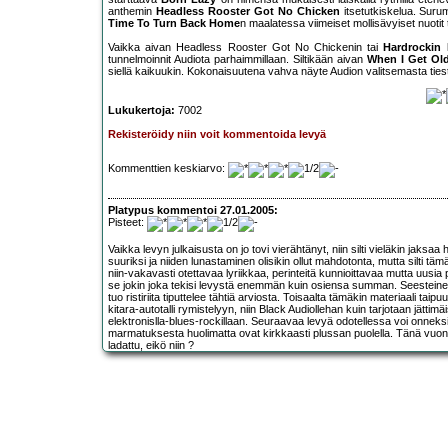
anthemin
Headless Rooster Got No Chicken
itsetutkiskelua. Suru
Time To Turn Back Home
n maalatessa viimeiset mollisävyiset nuotit t
Vaikka aivan Headless Rooster Got No Chickenin tai
Hardrockin
tunnelmoinnit Audiota parhaimmillaan. Siltikään aivan
When I Get Ol
siellä kaikuukin. Kokonaisuutena vahva näyte Audion valitsemasta ties
Lukukertoja:
7002
Rekisteröidy niin voit kommentoida levyä
Kommenttien keskiarvo:
Platypus kommentoi 27.01.2005:
Pisteet:
Vaikka levyn julkaisusta on jo tovi vierähtänyt, niin silti vieläkin jaks
suuriksi ja niiden lunastaminen olisikin ollut mahdotonta, mutta silti 
niin-vakavasti otettavaa lyriikkaa, perinteitä kunnioittavaa mutta uusia
se jokin joka tekisi levystä enemmän kuin osiensa summan. Seesteinen l
tuo ristiriita tiputtelee tähtiä arviosta. Toisaalta tämäkin materiaali ta
kitara-autotalli rymistelyyn, niin Black Audiollehan kuin tarjotaan jättimäi
elektronislla-blues-rockillaan. Seuraavaa levyä odotellessa voi onneksi
marmatuksesta huolimatta ovat kirkkaasti plussan puolella. Tänä vuonna
ladattu, eikö niin ?