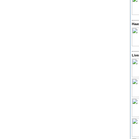
Haas
Live