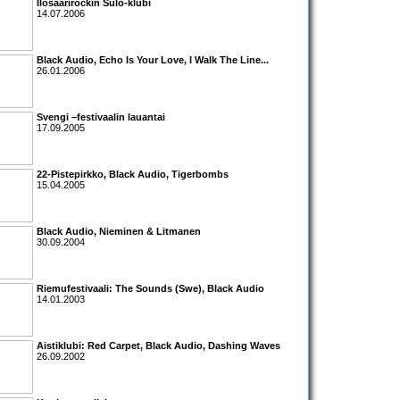
Ilosaarirockin Sulo-klubi
14.07.2006
Black Audio
,
Echo Is Your Love
,
I Walk The Line
...
26.01.2006
Svengi –festivaalin lauantai
17.09.2005
22-Pistepirkko
,
Black Audio
,
Tigerbombs
15.04.2005
Black Audio
,
Nieminen & Litmanen
30.09.2004
Riemufestivaali:
The Sounds
(Swe),
Black Audio
14.01.2003
Aistiklubi:
Red Carpet
,
Black Audio
,
Dashing Waves
26.09.2002