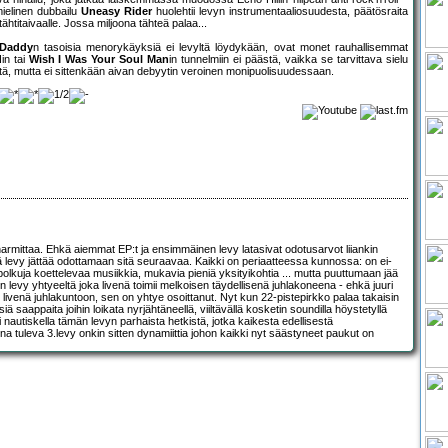
mielinen dubbailu
Uneasy Rider
huolehtii levyn instrumentaaliosuudesta, päätösraita
ähtitaivaalle. Jossa miljoona tähteä palaa...
 Daddy
n tasoisia menorykäyksiä ei levyltä löydykään, ovat monet rauhallisemmat
d
in tai
Wish I Was Your Soul Man
in tunnelmiin ei päästä, vaikka se tarvittava sielu
tä, mutta ei sittenkään aivan debyytin veroinen monipuolisuudessaan.
aa harmittaa. Ehkä aiemmat EP:t ja ensimmäinen levy latasivat odotusarvot liiankin
tämä levy jättää odottamaan sitä seuraavaa. Kaikki on periaatteessa kunnossa: on ei-
 polkuja koettelevaa musiikkia, mukavia pieniä yksityikohtia ... mutta puuttumaan jää
evy yhtyeeltä joka livenä toimii melkoisen täydellisenä juhlakoneena - ehkä juuri
ipuu livenä juhlakuntoon, sen on yhtye osoittanut. Nyt kun 22-pistepirkko palaa takaisin
siä saappaita joihin loikata nyrjähtäneellä, viiltävällä kosketin soundilla höystetyllä
 nautiskella tämän levyn parhaista hetkistä, jotka kaikesta edellisestä
 tuleva 3.levy onkin sitten dynamiittia johon kaikki nyt säästyneet paukut on