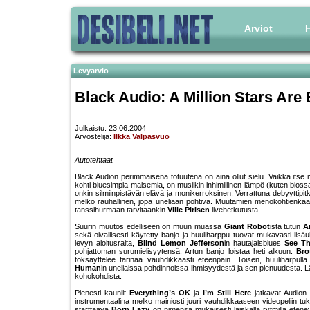
Arviot
H
Levyarvio
Black Audio: A Million Stars Are
Julkaistu: 23.06.2004
Arvostelija:
Ilkka Valpasvuo
Autotehtaat
Black Audion perimmäisenä totuutena on aina ollut sielu. Vaikka itse
kohti bluesimpia maisemia, on musiikin inhimillinen lämpö (kuten bios
onkin silmiinpistävän elävä ja monikerroksinen. Verrattuna debyyttipi
melko rauhallinen, jopa uneliaan pohtiva. Muutamien menokohtienka
tanssihurmaan tarvitaankin
Ville Pirisen
livehetkutusta.
Suurin muutos edelliseen on muun muassa
Giant Robot
ista tutun
A
sekä oivallisesti käytetty banjo ja huuliharppu tuovat mukavasti lisäu
levyn aloitusraita,
Blind Lemon Jefferson
in hautajaisblues
See Th
pohjattoman surumielisyytensä. Artun banjo loistaa heti alkuun.
Bro
töksäyttelee tarinaa vauhdikkaasti eteenpäin. Toisen, huuliharpu
Human
in uneliaissa pohdinnoissa ihmisyydestä ja sen pienuudesta.
kohokohdista.
Pienesti kauniit
Everything’s OK
ja
I’m Still Here
jatkavat Audion 
instrumentaalina melko mainiosti juuri vauhdikkaaseen videopeliin tukk
starttaava
Born Lazy
on nimensä mukaisesti laiskalla rytmillä etenev