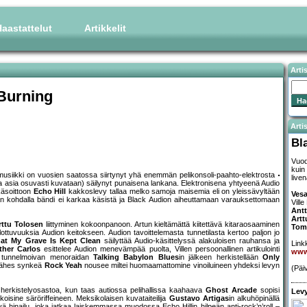
aastattelut
Artikkelit
Arti
 Burning
Artis
Bl
Vuod
kuin
 musiikki on vuosien saatossa siirtynyt yhä enemmän pelikonsoli-paahto-elektrosta
live
sa asia osuvasti kuvataan) säilynyt punaisena lankana. Elektronisena yhtyeenä Audio
tkäsoittoon
Echo Hill
kakkoslevy tallaa melko samoja maisemia eli on yleissävyltään
Ves
an kohdalla bändi ei karkaa käsistä ja Black Audion aiheuttamaan varauksettomaan
Ville
Antt
Artt
rttu Tolosen
liittyminen kokoonpanoon. Artun kieltämättä kiitettävä kitaraosaaminen
Tom
lottuvuuksia Audion keitokseen. Audion tavoittelemasta tunnetilasta kertoo paljon jo
at My Grave Is Kept Clean
säilyttää Audio-käsittelyssä alakuloisen rauhansa ja
Linkk
ther Carlos
esittelee Audion menevämpää puolta, Villen persoonallinen artikulointi
www
lla tunnelmoivan menoraidan
Talking Babylon Blues
in jälkeen herkistellään
Only
 Lähes synkeä
Rock Yeah
nousee miltei huomaamattomine vinoiluineen yhdeksi levyn
(Päiv
herkistelyosastoa, kun taas autiossa pelihallissa kaahaava
Ghost Arcade
sopisi
Levy
oisine säröriffeineen. Meksikolaisen kuvataiteilija
Gustavo Artigas
in alkuhöpinällä
ä hinailu, joka jatkaa laiskemmassa muodossa Echo Hillin hilpeän anti-rock’n’roll –