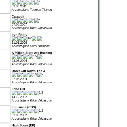
02.03.2011
Arvostelijana Tuomas Tiainen
Catapult
07.08.2007
Arvostelijana Ilkka Valpasvuo
Iron Rhino
31.01.2006
Arvostelijana Sami Nissinen
A Million Stars Are Burning
23.06.2004
Arvostelijana Ilkka Valpasvuo
Don’t Cut Down The 3
27.03.2004
Arvostelijana Ilkka Valpasvuo
Echo Hill
14.12.2002
Arvostelijana Ilkka Valpasvuo
Louisiana (CDS)
02.05.2002
Arvostelijana Ilkka Valpasvuo
High Score (EP)