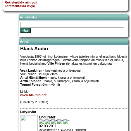
Rekisteröidy niin voit
kommentoida levyä
Artistihaku
Artisti
Black Audio
Vuodesta 1997 toiminut kotimainen yhtye taiteilee niin uneliasta kantribluesia
kuin kahkoa elektrogaragea. Leimaavana tekijänä on musiikin sielukkuus,
livenä keulahahmo
Ville Pirisen
riehakas esiintyminen vakuuttaa.
Vesa Lankinen
- koskettimet ja ohjelmointi
Ville Pirinen - laulu ja kitara
Antti Hämäläinen
- laulu, kitara ja ohjelmointi
Arttu Tolonen
- banjo, huuliharppu, kitara ja ohjelmointi
Tommi Forsström
- lyömät
Linkki:
www.blaudio.net
(Päivitetty 2.3.2011)
Levyarviot
Endurator
02.03.2011
Arvostelijana Tuomas Tiainen