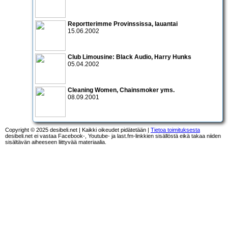
Reportterimme Provinssissa, lauantai
15.06.2002
Club Limousine:
Black Audio
,
Harry Hunks
05.04.2002
Cleaning Women
,
Chainsmoker
yms.
08.09.2001
Copyright © 2025 desibeli.net | Kaikki oikeudet pidätetään |
Tietoa toimituksesta
desibeli.net ei vastaa Facebook-, Youtube- ja last.fm-linkkien sisällöstä eikä takaa niiden
sisältävän aiheeseen liittyvää materiaalia.