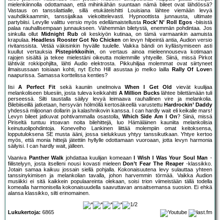
mielenkiinnolla odottamaan, että mihinkähän suuntaan nämä bileet ovat lähdössä?
Vastaus on tanssilattialle, sillä etukäteishitti Louisiana lähtee viemään levyä
vauhdikkaammin, tanssijalkaa viekoittelevasti. Hypnoottista junnausta, ultimate
partybiisi. Levylle valittu versio myös edellämaistellusta
Rock’ N’ Roll Egos
-biisistä
palaa rauhallisempaan junnaukseen. Vähemmän biletystä, enemmän pohdintaa. Jos
sinkulla ollut
Midnight Rub
oli keskiyön kutinaa, on tämä varmaankin aamuista
krapulaa.
Headless Rooster Got No Chicken
on levyn hilpeintä antia, Audion versio
rivitanssista. Vetää väkisinkin hyvälle tuulelle. Vaikka bändi on kyllästymiseen asti
kuullut vertauksia
Pistepirkkoihin
, on vertaus ainoa mieleennouseva kotimaan
rajojen sisältä ja tekee mielestäni oikeutta molemmille yhtyeille. Siinä, missä Pirkot
lähtivät rokkipohjilta, lähti Audio elektrosta. Pikkuhiljaa molemmat ovat siirtyneet
ilmaisussaan toisiaan kohti, nyt Echo Hill asustaa jo melko lailla
Rally Of Love
n
naapurissa. Samassa korttelissa kenties?
Iisi
A Perfect Fit
sekä kauniin unelmoiva
When I Get Old
vievät kuulijaa
melankoliseen bluesiin, josta tuleva keikkahitti
A Million Bucks
lähtee bilettämään tuli
perseessä. Silti taustalla säilyy levyä leimaava rauhallinen vire ja melankolia.
Bilebiiseillä jatketaan, hersyvän hölmöllä kertosäkeellä varustettu
Hardrockin’ Daddy
yhdessä miljoonan dollarin ja kalashnikovin kanssa. I can hardly wait eli keikalle mars!
Levyn bileet jatkuvat pohtivammalla osastolla,
Which Side Am I On
? Siinä, missä
Piriseltä tuntuu irtoavan noita bilehittejä, luo Hämäläinen kauniita melankolisia
keinutuolipohdintoja. Konevelho Lankinen liittää molempiin omat keitoksensa,
lopputuloksena SE musta ääni, jossa sielukkuus yhtyy tanssikutkaan. Yhtye kertoo
myös, että monia hittejä jätettiin hyllylle odottamaan vuoroaan, jotta levyn harmonia
säilyisi. I can hardly wait, jälleen.
Vaaniva
Panther Walk
johdattaa kuulijan komeaan
I Wish I Was Your Soul Man
-
fiilistelyyn, josta itselleni nousi kovasti mieleen
Don’t Fear The Reaper
-klassikko.
Jotain samaa kaikuu jossain siellä pohjalla. Kokonaisuutena levy sulauttaa yhteen
tanssinykimisen ja melankolian tavalla, johon harvemmin törmää. Vaikka Audion
musiikki ei sitä kaikkein populaareinta olekaan, soisi trion viimeistään tällä todella
komealla harmonisella kokonaisuudella saavuttavan ansaitsemansa suosion. Ei ehkä
alansa klassikko, silti erinomainen.
Lukukertoja:
6865