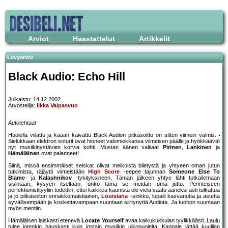
Arviot
Haastattelut
Artikkelit
Levyarvio
Black Audio: Echo Hill
Julkaistu: 14.12.2002
Arvostelija:
Ilkka Valpasvuo
Autotehtaat
Huolella viilattu ja kauan kaivattu Black Audion pitkäsoitto on sitten viimein valmis.
Sielukkaan elektron soturit ovat hioneet valomiekkansa viimeisen päälle ja hyökkäävät
nyt musiikinystävien korvia kohti. Mustan äänen valtiaat
Pirinen
,
Lankinen
ja
Hämäläinen
ovat palanneet!
Siinä, missä ensimmäiset seiskat olivat melkoista biletystä ja yhtyeen oman jutun
tutkimista, räjäytti viimeistään
High Score
-eepee tajunnan
Someone Else To
Blame
- ja
Kalashnikov
-tykityksineen. Tämän jälkeen yhtye lähti tutkailemaan
sisintään, kysyen itseltään, onko tämä se meidän oma juttu. Perinteiseen
perfektionistityyliin todettiin, ettei kaikkea kaunista ole vielä saatu ääneksi asti tulkattua
ja jo pitkäsoiton ennakkomaistiainen,
Louisiana
-sinkku, lupaili kasvanutta ja astetta
syvällisempään ja koskettavampaan suuntaan siirtynyttä Audiota. Ja tuohon suuntaan
myös mentiin.
Hämäläisen laiskasti etenevä
Locate Yourself
avaa kaikukukkulan tyylikkäästi. Laulu
tulee jotenkin hauskasti kuin jostain musiikin ulkopuolelta. Kappale jättää kuulijan