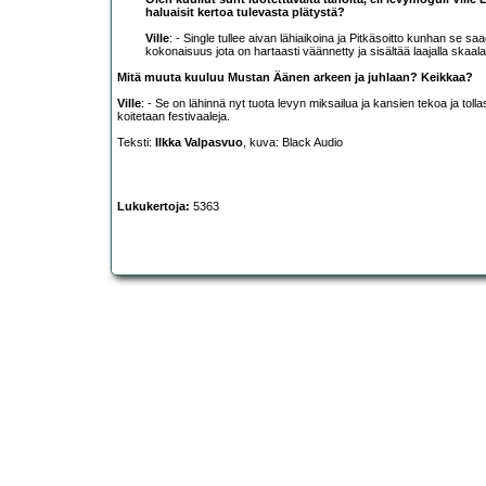
haluaisit kertoa tulevasta plätystä?
Ville
: - Single tullee aivan lähiaikoina ja Pitkäsoitto kunhan se 
kokonaisuus jota on hartaasti väännetty ja sisältää laajalla skaal
Mitä muuta kuuluu Mustan Äänen arkeen ja juhlaan? Keikkaa?
Ville
: - Se on lähinnä nyt tuota levyn miksailua ja kansien tekoa ja tol
koitetaan festivaaleja.
Teksti:
Ilkka Valpasvuo
, kuva: Black Audio
Lukukertoja:
5363