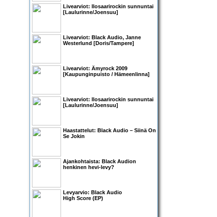
Livearviot:
Ilosaarirockin sunnuntai
[Laulurinne/Joensuu]
Livearviot:
Black Audio
,
Janne
Westerlund
[Doris/Tampere]
Livearviot:
Ämyrock 2009
[Kaupunginpuisto / Hämeenlinna]
Livearviot:
Ilosaarirockin sunnuntai
[Laulurinne/Joensuu]
Haastattelut:
Black Audio
– Siinä On
Se Jokin
Ajankohtaista:
Black Audio
n
henkinen hevi-levy?
Levyarvio: Black Audio
High Score (EP)