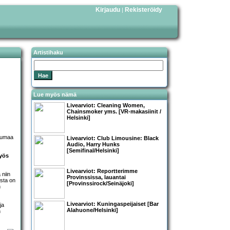
Kirjaudu
Rekisteröidy
|
Artistihaku
Lue myös nämä
Livearviot:
Cleaning Women
,
Chainsmoker
yms. [VR-makasiinit /
Helsinki]
 rumaa
Livearviot: Club Limousine:
Black
Audio
,
Harry Hunks
[Semifinal/Helsinki]
myös
Livearviot: Reportterimme
 niin
Provinssissa, lauantai
ista on
[Provinssirock/Seinäjoki]
n
Livearviot: Kuningaspeijaiset [Bar
ja
Alahuone/Helsinki]
n