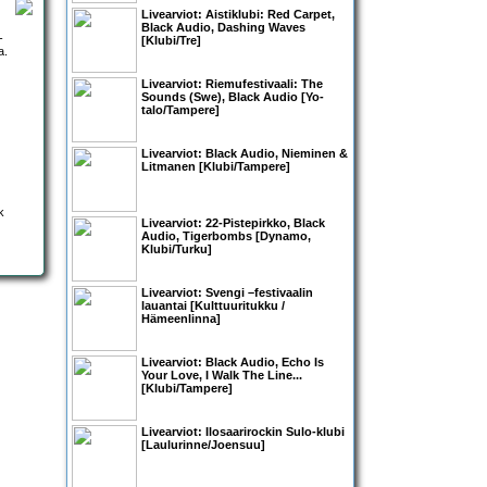
Livearviot: Aistiklubi:
Red Carpet
,
Black Audio
,
Dashing Waves
-
[Klubi/Tre]
a.
Livearviot: Riemufestivaali:
The
Sounds
(Swe),
Black Audio
[Yo-
talo/Tampere]
Livearviot:
Black Audio
,
Nieminen &
Litmanen
[Klubi/Tampere]
Livearviot:
22-Pistepirkko
,
Black
Audio
,
Tigerbombs
[Dynamo,
Klubi/Turku]
Livearviot:
Svengi –festivaalin
lauantai
[Kulttuuritukku /
Hämeenlinna]
Livearviot:
Black Audio
,
Echo Is
Your Love
,
I Walk The Line
...
[Klubi/Tampere]
Livearviot: Ilosaarirockin Sulo-klubi
[Laulurinne/Joensuu]