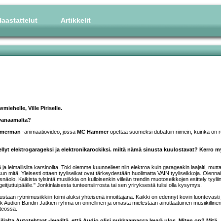
aastattelut
Artikkelit
miehelle, Ville Piriselle.
rvanaamalta?
merman
-animaatiovideo, jossa
MC Hammer
opettaa suomeksi dubatuin riimein, kuinka on
ellyt elektrogarageksi ja elektronikarockiksi. miltä nämä sinusta kuulostavat? Kerro 
 ja leimallisilta karsinoilta. Toki olemme kuunnelleet niin elektroa kuin garageakin laajalti, mutta
 sun mitä. Yleisesti ottaen tyyliseikat ovat tärkeydestään huolimatta VAIN tyyliseikkoja. Olenna
 läsnäolo. Kaikista tylsintä musiikkia on kulloisenkin viileän trendin muotoseikkojen esittely tyylii
ageitjuttuipäälle." Jonkinlaisesta tunteensiirrosta tai sen yriryksestä tulisi olla kysymys.
taan rytmimusiikkiin toimi aluksi yhteisenä innoittajana. Kaikki on edennyt kovin luontevasti 
 Audion Bändin Jätkien ryhmä on onnellinen ja omasta mielestään ainutlaatuinen musiikilline
 teossa.
Liljalta Autotehtaat -levyiltä, että Audio olisi pukkaamassa levyä ulos. Miten on? Mitä