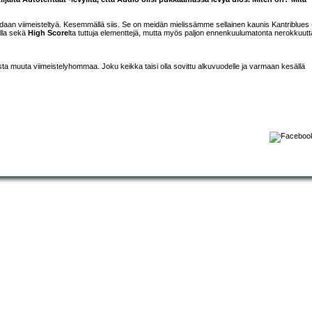
saadaan viimeisteltyä. Kesemmällä siis. Se on meidän mielissämme sellainen kaunis Kantriblues 
alla sekä
High Score
lta tuttuja elementtejä, mutta myös paljon ennenkuulumatonta nerokkuutt
lasta muuta viimeistelyhommaa. Joku keikka taisi olla sovittu alkuvuodelle ja varmaan kesällä