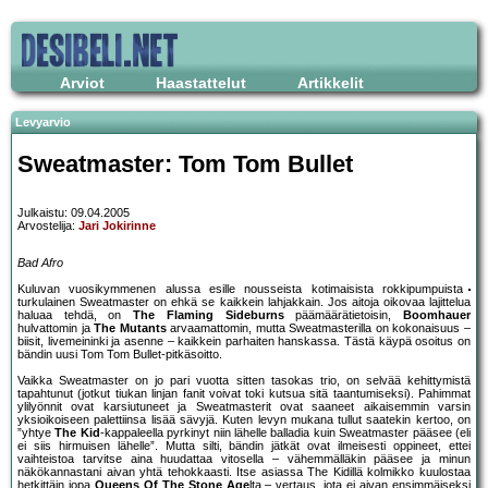
Arviot
Haastattelut
Artikkelit
Levyarvio
Sweatmaster: Tom Tom Bullet
Julkaistu: 09.04.2005
Arvostelija:
Jari Jokirinne
Bad Afro
Kuluvan vuosikymmenen alussa esille nousseista kotimaisista rokkipumpuista
turkulainen Sweatmaster on ehkä se kaikkein lahjakkain. Jos aitoja oikovaa lajittelua
haluaa tehdä, on
The Flaming Sideburns
päämäärätietoisin,
Boomhauer
hulvattomin ja
The Mutants
arvaamattomin, mutta Sweatmasterilla on kokonaisuus –
biisit, livemeininki ja asenne – kaikkein parhaiten hanskassa. Tästä käypä osoitus on
bändin uusi Tom Tom Bullet-pitkäsoitto.
Vaikka Sweatmaster on jo pari vuotta sitten tasokas trio, on selvää kehittymistä
tapahtunut (jotkut tiukan linjan fanit voivat toki kutsua sitä taantumiseksi). Pahimmat
ylilyönnit ovat karsiutuneet ja Sweatmasterit ovat saaneet aikaisemmin varsin
yksioikoiseen palettiinsa lisää sävyjä. Kuten levyn mukana tullut saatekin kertoo, on
”yhtye
The Kid
-kappaleella pyrkinyt niin lähelle balladia kuin Sweatmaster pääsee (eli
ei siis hirmuisen lähelle”. Mutta silti, bändin jätkät ovat ilmeisesti oppineet, ettei
vaihteistoa tarvitse aina huudattaa vitosella – vähemmälläkin pääsee ja minun
näkökannastani aivan yhtä tehokkaasti. Itse asiassa The Kidillä kolmikko kuulostaa
hetkittäin jopa
Queens Of The Stone Age
lta – vertaus, jota ei aivan ensimmäiseksi