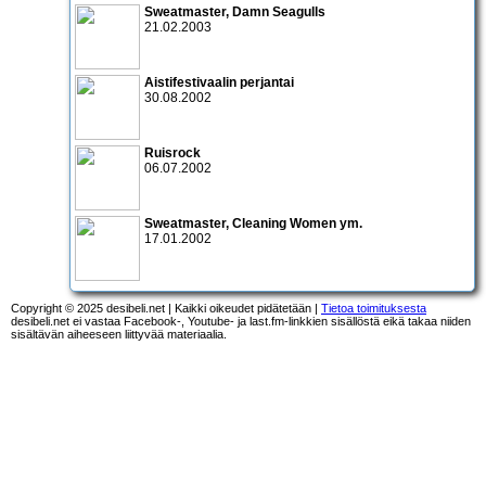
Sweatmaster
,
Damn Seagulls
21.02.2003
Aistifestivaalin perjantai
30.08.2002
Ruisrock
06.07.2002
Sweatmaster
,
Cleaning Women
ym.
17.01.2002
Copyright © 2025 desibeli.net | Kaikki oikeudet pidätetään |
Tietoa toimituksesta
desibeli.net ei vastaa Facebook-, Youtube- ja last.fm-linkkien sisällöstä eikä takaa niiden
sisältävän aiheeseen liittyvää materiaalia.