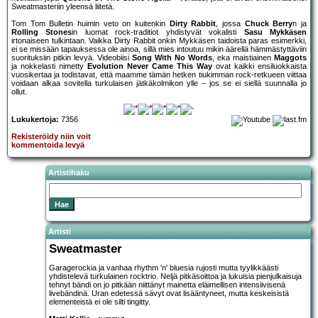
Sweatmasteriin yleensä liitetä.
Tom Tom Bulletin huimin veto on kuitenkin
Dirty Rabbit
, jossa
Chuck Berry
n ja
Rolling Stones
in luomat rock-traditiot yhdistyvät vokalisti
Sasu Mykkäsen
irtonaiseen tulkintaan. Vaikka Dirty Rabbit onkin Mykkäsen taidoista paras esimerkki,
ei se missään tapauksessa ole ainoa, sillä mies intoutuu mikin äärellä hämmästyttäviin
suorituksiin pitkin levyä. Videobiisi
Song With No Words
, eka maistiainen
Maggots
ja nokkelasti nimetty
Evolution Never Came This Way
ovat kaikki ensiluokkaista
vuosikertaa ja todistavat, että maamme tämän hetken tiukimman rock-retkueen viittaa
voidaan alkaa sovitella turkulaisen jätkäkolmikon ylle – jos se ei siellä suunnalla jo
ollut.
Lukukertoja:
7356
Rekisteröidy niin voit
kommentoida levyä
Artistihaku
Artisti
Sweatmaster
Garagerockia ja vanhaa rhythm 'n' bluesia rujosti mutta tyylikkäästi
yhdistelevä turkulainen rocktrio. Neljä pitkäsoittoa ja lukuisia pienjulkaisuja
tehnyt bändi on jo pitkään niittänyt mainetta eläimellisen intensiivisenä
livebändinä. Uran edetessä sävyt ovat lisääntyneet, mutta keskeisistä
elementeistä ei ole silti tingitty.