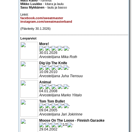
Matti Kallio
- rummut
Mikko Luukko
- kitara ja laulu
Sasu Mykkänen
- laulu ja basso
Linkit:
facebook.com/sweatmaster
instagram.com/sweatmasterband
(Päivitetty 30.1.2026)
Levyarviot
More!
30.01.2026
Arvostelijana Mika Roth
Dig Up The Knife
10.09.2010
Arvostelijana Juha Tiensuu
Animal
04.01.2008
Arvostelijana Marko Ylitalo
Tom Tom Bullet
09.04.2005
Arvostelijana Jari Jokirinne
Moose On The Loose - Finnish Garaoke
29.04.2002