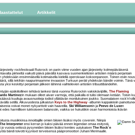
aastattelut
Artikkelit
ärjestetty rockfestivaali Ruisrock on parin viime vuoden ajan järjestetty kolmepäiväisenä
tavalta piirteeltä vaikutti päivä päivältä kasvava suomenkielisten artistien määrä perjantain
in yhdeksään ensimmäisellä kotimaisella kielellä operoivaan kokoonpanoon. Toinen esiin nou
s määrä, sillä tekihän naapurimaamme invaasion Turkuun peräti yhdeksän bändin voimin. Tänä
oista yksi keskittyi perjantain jälkeen lähinnä vaihtelevien artistien tribuuttibändeihin.
ntyjän epäkiitollinen tehtävä lankesi tänä vuonna Ruisrockin vakiokävijöille,
The Flaming
ardo Martinez
in mukaan olleet aivan varmoja, että paikalla ei tulisi olemaan ketään. Toisin ku
a säässä kuultuja avausnuotteja todisti yllättävän monilukuinen joukko. Suomalaisen rock’n’rolli
etävällä setillä. Alkuvuodesta julkaistun
Keys to the Highway
-albumin kappaleisiin painottun
laisesta voivat monet nykyartistit vain haaveilla.
Ski Williamson
in ja
Peevo de Luxe
n
ut edes harmillisen tukkoiseen balanssiin, vaikka se hukuttikin osan harmonioista ikävän
tusta musiikkinsa innoittajille omien biisien lisäksi myös coverein. Niinpä
The Interpreter
ensi kerran jo kaksi päivää ennen legendan omaa esitystä.
t jo vuosia setissä pysyneiden biisien lisäksi kenties uutukaisen
The Rock´n
yötä bändi toivotti kyyniset terveisensä pääpromoottori Juhani Merimaalle.