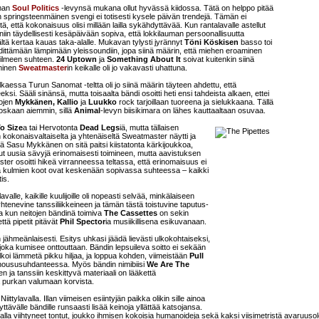
man
Soul Politics
-levynsä mukana ollut hyvässä kiidossa. Tätä on helppo pitää
in springsteenmäinen svengi ei totisesti kysele päivän trendejä. Tämän ei
itä, että kokonaisuus olisi millään lailla sykähdyttävää. Kun rantalavalle astellut
n niin täydellisesti kesäpäivään sopiva, että lokkilauman persoonallisuutta
ltä kertaa kauas taka-alalle. Mukavan tylysti jyrännyt
Töni Köskisen
basso toi
ittämään lämpimään yleissoundiin, jopa siinä määrin, että miehen eroaminen
n ilmeen suhteen.
24 Uptown
ja
Something About It
soivat kuitenkin siinä
yminen
Sweatmaster
in keikalle oli jo vakavasti uhattuna.
kaessa Turun Sanomat -teltta oli jo siinä määrin täyteen ahdettu, että
i. Sääli sinänsä, mutta toisaalta bändi osoitti heti ensi tahdeista alkaen, ettei
rojen
Mykkänen, Kallio
ja
Luukko
rock tarjoillaan tuoreena ja sielukkaana. Tällä
koskaan aiemmin, sillä
Animal
-levyn biisikimara on lähes kauttaaltaan osuvaa.
o Size
a tai Hervotonta
Dead Legs
iä, mutta tällaisen
 kokonaisvaltaiselta ja yhtenäiseltä Sweatmaster näytti ja
 Sasu Mykkänen on sitä paitsi kiistatonta kärkijoukkoa,
 uusia sävyjä erinomaisesti toimineen, mutta aavistuksen
ter osoitti hikeä virranneessa teltassa, että erinomaisuus ei
ka kulmien koot ovat keskenään sopivassa suhteessa – kaikki
is.
valle, kaikille kuulijoille oli nopeasti selvää, minkälaiseen
 yhtenevine tanssiliikkeineen ja tämän tästä toistuvine taputus-
ja kun neitojen bändinä toimiva
The Cassettes
on sekin
ä pipetit pitävät
Phil Spector
ia musiikillisena esikuvanaan.
 jähmeänlaisesti. Esitys uhkasi jäädä lievästi ulkokohtaiseksi,
oka kumisee onttouttaan. Bändin lepsuileva soitto ei sekään
koi lämmetä pikku hiljaa, ja loppua kohden, viimeistään
Pull
s noususuhdanteessa. Myös bändin nimibiisi
We Are The
en ja tanssiin keskittyvä materiaali on lääkettä
a purkan valumaan korvista.
iittylavalla. Illan viimeisen esiintyjän paikka olikin sille ainoa
yttävälle bändille runsaasti lisää keinoja yllättää katsojansa.
lavalla viihtyneet tontut, joukko ihmisen kokoisia humanoideja sekä kaksi viisimetristä avaruuso