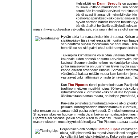
Helsinkiläinen
Damn Seagulls
on uusim
musiikin voittona markkinoista, sillä bänd
tietenkään itsessään tarvitsisi tarkoittaa s
bändi avasi liinansa, oli meininki kuitenki
koskevat epäilykset kaikkosivat ainakin tä
hyvän särmän bändin kahden fonistin ryyd
bändistä alkoi herätellä epäilyksiä tuleva
määrin hyväntuulisesti ja vakuuttavasti, että suunnitelmissa ollut siirt
Hyvän takia kannattaa kuitenkin uhrautua. Keikan al
sisäänpääsy tässä vaiheessa jäi monilta vain haaveeks
sen nauttima suosio todellakaan ole sattumaa. Her
hetkellä se soi sitä paitsi ehkä raikkaampana kuin 
Tiukimpina kliimakseina voisi pitää viiltävää
Down T
kokonaisuuden edessä se tuntuu arveluttavalta, niin
kuulosti. Suomen tämän hetken rocklaulaja-kentässä
jonka ilmaisuvoima on uusimman levyn myötä saanut
kapea-alaisen arsenaalin rinnalle. Samalla Sweatmas
välttämättä kaipaa mitään muuta kuin kolmion, jon
vastaavat tinkimättömästi omasta tehtävästään. Tatt
Kun
The Pipettes
riensi pallomekoissaan Paviljonkila
traditioon neitojen musiikki nojaa. 70-luvun diskoilu
rytmityksineen kuorruttivat keikkaa alusta loppuun 
äänikuvaltaan samaa maata, on helppo ymmärtää, ett
Kaikesta pirteydestä huolimatta keikka alkoi jotenkin
pelkäksi koreografioiden muodostamaksi kuoreksi, j
ollut omiaan parantamaan tätä puolta esityksestä. Onneksi tunnelma al
Shapes
in iskevien huutojen myötä olivat keikan sympatiapisteet taa
Pipettes
soi pirteästi, joskin aavistuksen muovisesti. Poikiin, rakkaute
masennukseen, mutta kyyniseltä kuulijalta The Pipettes saattaa saad
Perjantainen anti päättyi
Flaming Lips
in esitykseen N
oikea, sillä pimenevä ilta tarjosi visuaalisesti hengäst
Ja kyllä niitä keinoja käytettiinkin. Koko setin ajan 