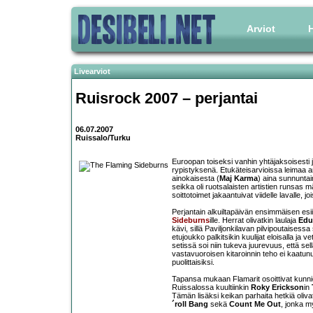
Arviot
H
Livearviot
Ruisrock 2007 – perjantai
06.07.2007
Ruissalo/Turku
Euroopan toiseksi vanhin yhtäjaksoisesti j
rypistyksenä. Etukäteisarvioissa leimaa an
ainokaisesta (
Maj Karma
) aina sunnunta
seikka oli ruotsalaisten artistien runsa
soittotoimet jakaantuivat viidelle lavalle, j
Perjantain alkuiltapäivän ensimmäisen esii
Sideburns
ille. Herrat olivatkin laulaja
Edu
kävi, sillä Paviljonkilavan pilvipoutaisess
etujoukko palkitsikin kuulijat eloisalla ja v
setissä soi niin tukeva juurevuus, että sel
vastavuoroisen kitaroinnin teho ei kaatun
puolittaisiksi.
Tapansa mukaan Flamarit osoittivat kunnioi
Ruissalossa kuultiinkin
Roky Erickson
in
Tämän lisäksi keikan parhaita hetkiä oliva
´roll Bang
sekä
Count Me Out
, jonka m