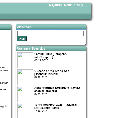
Kirjaudu
Rekisteröidy
|
Artistihaku
Uusimmat livearviot
Samuli Putro [Tampere-
talo/Tampere]
05.11.2025
seva
 vuonna
Queens of the Stone Age
[Jäähalli/Helsinki]
04.08.2025
itenkin
n
Absoluuttinen Nollapiste [Tavara-
eessa
asema/Tampere]
07.25.2025
Turku Rockfest 2025 – lauantai
[Artukainen/Turku]
14.06.2025