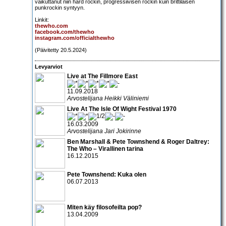
vaikuttanut niin hard rockin, progressiivisen rockin kuin brittiläisen
punkrockin syntyyn.
Linkit:
thewho.com
facebook.com/thewho
instagram.com/officialthewho
(Päivitetty 20.5.2024)
Levyarviot
Live at The Fillmore East
11.09.2018
Arvostelijana Heikki Väliniemi
Live At The Isle Of Wight Festival 1970
16.03.2009
Arvostelijana Jari Jokirinne
Ben Marshall & Pete Townshend & Roger Daltrey:
The Who – Virallinen tarina
16.12.2015
Pete Townshend: Kuka olen
06.07.2013
Miten käy filosofeilta pop?
13.04.2009