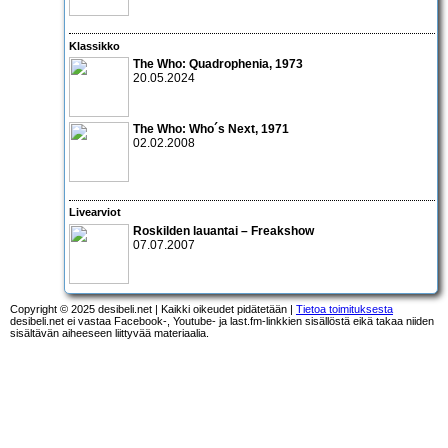
Klassikko
The Who: Quadrophenia, 1973
20.05.2024
The Who: Who´s Next
, 1971
02.02.2008
Livearviot
Roskilden lauantai – Freakshow
07.07.2007
Copyright © 2025 desibeli.net | Kaikki oikeudet pidätetään |
Tietoa toimituksesta
desibeli.net ei vastaa Facebook-, Youtube- ja last.fm-linkkien sisällöstä eikä takaa niiden
sisältävän aiheeseen liittyvää materiaalia.