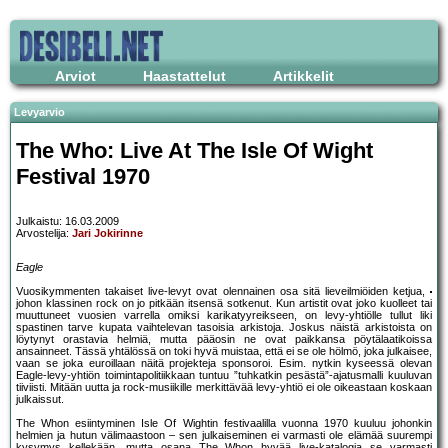
Arviot
Haastattelut
Artikkelit
Levyarvio
The Who: Live At The Isle Of Wight
Festival 1970
Julkaistu: 16.03.2009
Arvostelija:
Jari Jokirinne
Eagle
Vuosikymmenten takaiset live-levyt ovat olennainen osa sitä lieveilmiöiden ketjua,
johon klassinen rock on jo pitkään itsensä sotkenut. Kun artistit ovat joko kuolleet tai
muuttuneet vuosien varrella omiksi karikatyyreikseen, on levy-yhtiölle tullut liki
spastinen tarve kupata vaihtelevan tasoisia arkistoja. Joskus näistä arkistoista on
löytynyt orastavia helmiä, mutta pääosin ne ovat paikkansa pöytälaatikoissa
ansainneet. Tässä yhtälössä on toki hyvä muistaa, että ei se ole hölmö, joka julkaisee,
vaan se joka euroillaan näitä projekteja sponsoroi. Esim. nytkin kyseessä olevan
Eagle-levy-yhtiön toimintapolitiikkaan tuntuu ”tuhkatkin pesästä”-ajatusmalli kuuluvan
tiiviisti. Mitään uutta ja rock-musiikille merkittävää levy-yhtiö ei ole oikeastaan koskaan
julkaissut.
The Whon esiintyminen Isle Of Wightin festivaalilla vuonna 1970 kuuluu johonkin
helmien ja hutun välimaastoon – sen julkaiseminen ei varmasti ole elämää suurempi
kysymys kellekään, mutta osana The Whon hyvää live-katalogia se varmasti