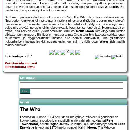
puolustaa paikkaansa. Hivenen tuntuu silti oudolta, että joku sijoittaisi pennosensa
tähän, jos vertailukohdaksi otetaan esim. klassistakin klassisempi
Live At Leeds
. No,
ainakin setti on pidempi ja konteksti laajempi.
Siitähän ei päästä mihinkään, että vuonna 1970 The Who eli uransa parhaita vuosia.
Nuoruuden oppivelat oli maksettu ja maileja oli takana riittävästi suuren rock-show’n
pyörittämiseen. Toisaalta myöskään pöhötauti ei ollut vielä yhtyeeseen iskenyt, vaan
soitto oli verevää, perusasioihin tukeutuvaa ja kauttaaltaan energistä. Huomattavaa on
myös, että rockhistorian ykköspösilöihin kuuluva
Keith Moon
keskittyy tällä kertaa
silkkaan soittamiseen. Biisilista ei noudata tuttua Greastest hits-kaavaa, vaikka lopun
”substitutet ja mygenerationit” hieman sille periksi antavatkin. Jos yksittäisen
huippuhetken haluaa levyltä nostaa esiin, on esim. ykkös-cd:n
Water
tälle pallille
mainio ehdokas.
Lukukertoja:
4257
Rekisteröidy niin voit
kommentoida levyä
Artistihaku
Artisti
The Who
Lontoossa vuonna 1964 perustettu rockyhtye. Yhtyeen legendaarisen
kokoonpanon muodostivat musiikillinen johtajahahmo, kitaristi
Pete
Townshend
, solisti
Roger Daltrey
, vuonna 2002 menehtynyt basisti
John
Entwistle
ja vuonna 1978 kuollut rumpali
Keith Moon
. The Who on