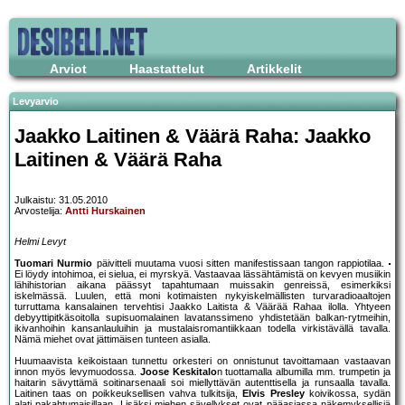
Arviot
Haastattelut
Artikkelit
Levyarvio
Jaakko Laitinen & Väärä Raha: Jaakko
Laitinen & Väärä Raha
Julkaistu: 31.05.2010
Arvostelija:
Antti Hurskainen
Helmi Levyt
Tuomari Nurmio
päivitteli muutama vuosi sitten manifestissaan tangon rappiotilaa.
Ei löydy intohimoa, ei sielua, ei myrskyä. Vastaavaa lässähtämistä on kevyen musiikin
lähihistorian aikana päässyt tapahtumaan muissakin genreissä, esimerkiksi
iskelmässä. Luulen, että moni kotimaisten nykyiskelmällisten turvaradioaaltojen
turruttama kansalainen tervehtisi Jaakko Laitista & Väärää Rahaa ilolla. Yhtyeen
debyyttipitkäsoitolla supisuomalainen lavatanssimeno yhdistetään balkan-rytmeihin,
ikivanhoihin kansanlauluihin ja mustalaisromantiikkaan todella virkistävällä tavalla.
Nämä miehet ovat jättimäisen tunteen asialla.
Huumaavista keikoistaan tunnettu orkesteri on onnistunut tavoittamaan vastaavan
innon myös levymuodossa.
Joose Keskitalo
n tuottamalla albumilla mm. trumpetin ja
haitarin sävyttämä soitinarsenaali soi miellyttävän autenttisella ja runsaalla tavalla.
Laitinen taas on poikkeuksellisen vahva tulkitsija,
Elvis Presley
koivikossa, sydän
alati pakahtumaisillaan. Lisäksi miehen sävellykset ovat pääasiassa näkemyksellisiä