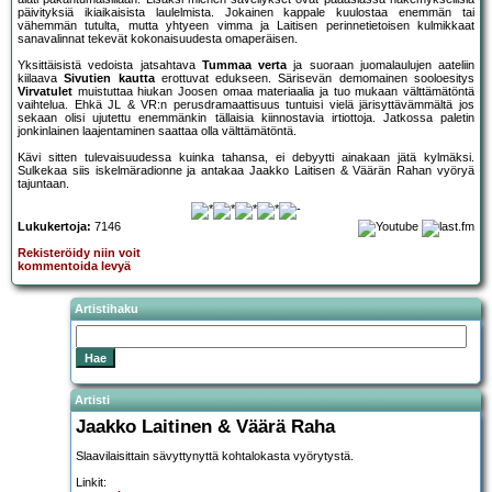
päivityksiä ikiaikaisista laulelmista. Jokainen kappale kuulostaa enemmän tai
vähemmän tutulta, mutta yhtyeen vimma ja Laitisen perinnetietoisen kulmikkaat
sanavalinnat tekevät kokonaisuudesta omaperäisen.
Yksittäisistä vedoista jatsahtava
Tummaa verta
ja suoraan juomalaulujen aateliin
kiilaava
Sivutien kautta
erottuvat edukseen. Särisevän demomainen sooloesitys
Virvatulet
muistuttaa hiukan Joosen omaa materiaalia ja tuo mukaan välttämätöntä
vaihtelua. Ehkä JL & VR:n perusdramaattisuus tuntuisi vielä järisyttävämmältä jos
sekaan olisi ujutettu enemmänkin tällaisia kiinnostavia irtiottoja. Jatkossa paletin
jonkinlainen laajentaminen saattaa olla välttämätöntä.
Kävi sitten tulevaisuudessa kuinka tahansa, ei debyytti ainakaan jätä kylmäksi.
Sulkekaa siis iskelmäradionne ja antakaa Jaakko Laitisen & Väärän Rahan vyöryä
tajuntaan.
Lukukertoja:
7146
Rekisteröidy niin voit
kommentoida levyä
Artistihaku
Artisti
Jaakko Laitinen & Väärä Raha
Slaavilaisittain sävyttynyttä kohtalokasta vyörytystä.
Linkit: