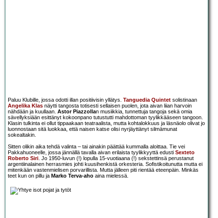
Paluu Klubille, jossa odotti illan positiivisin yllätys.
Tanguedia Quintet
solistinaan
Angelika Klas
näytti tangosta totisesti sellaisen puolen, jota aivan liian harvoin
nähdään ja kuullaan.
Astor Piazzolla
n musiikkia, tunnettuja tangoja sekä omia
sävellyksiään esittänyt kokoonpano tutustutti mahdottoman tyylikkääseen tangoon.
Klasin tulkinta ei ollut tippaakaan teatraalista, mutta kohtalokkuus ja läsnäolo olivat jo
luonnostaan sitä luokkaa, että naisen katse olisi nyrjäyttänyt silmämunat
sokealtakin.
Sitten olikin aika tehdä valinta – tai ainakin päättää kummalla aloittaa. Tie vei
Pakkahuoneelle, jossa jännällä tavalla aivan erilaista tyylikkyyttä edusti
Sexteto
Roberto Siri
. Jo 1950-luvun (!) lopulla 15-vuotiaana (!) sekstettinsä perustanut
argentiinalainen herrasmies johti kuusihenkistä orkesteria. Sofistikoitunutta mutta ei
mitenkään vastenmielisen porvarillista. Mutta jälleen piti rientää eteenpäin. Minkäs
teet kun on pillu ja
Marko Terva-aho
aina mielessä.