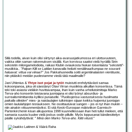
Sillä todella, aivan kuin olisi siirtynyt aika-avaruusjatkumossa eri ulottuvuuteen,
vaikka oltiin saman rakennuksen sisällä. Kun korvissa saattoi vielä hyräillä Sirin
sekstetin milongamelodioita, raikasi Klubin oviaukosta hiukan toisenlaista ”sekstetti”-
musiikkia..
"Palpan Killi se Laitilan kanavalla heilutti nenäliinaa/kumpaa ne souvarit
haluavat: vittua vai viinaa?"
Jos Pakkahuoneella soitti argentiinalaisten vientituote,
niin pitäisikö meidän puolestamme viedä tätä maailmalle?
Jani Uhlenius &
Yhtye isot pojat ja tytöt
muistutti erehdyttävästi samaa
kokoonpanoa, joka oli säestänyt Olavi Virran musiikkia alkuillan konsertissa. Tämä
teki toki asiasta vieläkin huvittavampaa, ihan kuin vanha urheilutoimittaja Marko
Terva-aho konsertin loistavana juontajana ei olisi lyönyt absurdius- ja
surrealismimittareita kylliksi punaiselle. ”
Puolisojensa vastustuksesta huolimatta
paikalla olleiden
” mies- ja naislaulajien tulkintojen sijaan keikka huipentui juontajan
omien laululahjojen testaukseen. Ne osoittautuivat sangen – jos ei nyt ihan mukiin –
niin ainakin vittuunmentäviksi. Ei sitä Keski-Euroopan mäkiviikon Garmisch-
Partenkirchenin kisan alkujuontoa 1998 kuunnellessaan ihan heti tullut mieleen, että
samasta suusta kuulee vielä joskus oodin pillulle. Myös loppusanat bändiesittelyn
päälle sykähdyttivät: ”
Minä olen Marko Terva-aho. Kiitti vitusti.
”