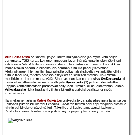
Ville Leinosesta
on sanottu paljon, mutta näköjään aina jää myös yhtä paljon
sanomatta. Tällä kertaa Leinonen muodosti lavaminänsä jostakin iskelmäprinssin,
jediritarin ja Ville Vallattoman välimaastosta. Jopa tällainen Leinosen livekeikkoja
intensiivisellä otteella jo vuosikausia seurannut kuulija pääsi yllättymään.
Allekirjoittaneen hieman liian hauraaksi ja poikamaiseksi pelännyt lauluääni olikin
tulta ja tappuraa, tarjoten neljässä esityksessä sellaisen matkan Olavi Virran
musiikkiin ettei paremmasta väliä. Siihen astisen illan paras esitys
Sydänsuruja
oli
vasta alkusoittoa sille paneutumiselle jolla
Hyvää yötä
(?) ja
Iltarusko
tulkittiin.
Loppua kohti entisestään paranevan esityksen kliimaksi oli uskomattoman komea
Valkoakaasiat
, joka haiskahti vähän siltä että artisti olisi osallistunut myös
sovitustyöhön.
Illan neljännen artistin
Katwi Koivisto
n täytyi olla hyvä, sillä lähes mikä tahansa olisi
Leinosen jälkeen kuulostanut vaisulta. Koiviston tumma ääni sopi tangoihin oivasti ja
niinkin puhkikulunut sävelmä kuin
Täysikuu
ei kuulostanut ajantuhlaukselta.
Desibelin voimakaksikko antaa pisteitä myös paljain jaloin esiintymisestä.