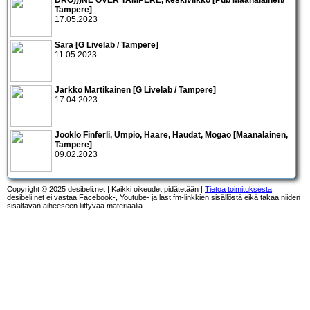
Tampere]
17.05.2023
Sara [G Livelab / Tampere]
11.05.2023
Jarkko Martikainen [G Livelab / Tampere]
17.04.2023
Jooklo Finferli, Umpio, Haare, Haudat, Mogao [Maanalainen,
Tampere]
09.02.2023
Copyright © 2025 desibeli.net | Kaikki oikeudet pidätetään |
Tietoa toimituksesta
desibeli.net ei vastaa Facebook-, Youtube- ja last.fm-linkkien sisällöstä eikä takaa niiden
sisältävän aiheeseen liittyvää materiaalia.