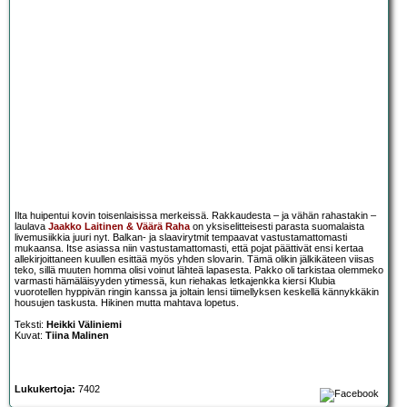
Ilta huipentui kovin toisenlaisissa merkeissä. Rakkaudesta – ja vähän rahastakin –
laulava
Jaakko Laitinen & Väärä Raha
on yksiselitteisesti parasta suomalaista
livemusiikkia juuri nyt. Balkan- ja slaavirytmit tempaavat vastustamattomasti
mukaansa. Itse asiassa niin vastustamattomasti, että pojat päättivät ensi kertaa
allekirjoittaneen kuullen esittää myös yhden slovarin. Tämä olikin jälkikäteen viisas
teko, sillä muuten homma olisi voinut lähteä lapasesta. Pakko oli tarkistaa olemmeko
varmasti hämäläisyyden ytimessä, kun riehakas letkajenkka kiersi Klubia
vuorotellen hyppivän ringin kanssa ja joltain lensi tiimellyksen keskellä kännykkäkin
housujen taskusta. Hikinen mutta mahtava lopetus.
Teksti:
Heikki Väliniemi
Kuvat:
Tiina Malinen
Lukukertoja:
7402