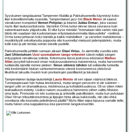
Syyskuinen tangolauantai Tampereen Klubilla ja Pakkahuoneella käynnistyi koko
illan kokeellisimmalla osastolla. Tamperelainen jazz-trio
Black Motor
oli saanut
vieraikseen trumpetisti
Verneri Pohjola
n ja kitaristi
Jukka Orma
n, joka vastasi
myös illan laulusuorituksista. Varsinkin Orma tuntui olevan tässä seurassa kuin
sateenkaarirautu yläjuoksulla. Ei ollut kyse mistään ”treenataan tätä varten nää pari
biisiä niin saadaan tää kuulostamaan erityislaatuisemmalta tilaisuudelta” -visiitistä.
Orma tuntui johtavan koko bändiä ja kaikki mahdolliset – ja varsinkin mahdottomat –
musiikkityylit sekoittanutta poppoota olisi kuunnellut mieluusti pidempäänkin, mutta
kello kävi ja piti rientää seinän toiselle puolelle.
Pakkahuoneella juhlittiin samaan aikaan
Olavi Virta
a. Jo aiemmilta vuosilta tuttu
Jani Uhleniuksen
Uusi suomalainen tango-orkesteri
säesti neljää sangen
erityyppistä vierailevaa solistia. Kokemusta tässä joukossa edustanut
Markus
Allan
pysytteli tukevasti oman mukavuusalueensa maneereissa, mutta harvemmin
tuollaisella äänellä menee pieleen.
Sinun silmiesi tähden
tuli sellaisella tunteella
että keskimäärin hiukan varttuneemmasta väestä koostuneessa yleisössä
liikahtivat takuulla muukin kuin povitaskujen pastilliaskit ja lukulasit.
Tamperelainen laulaja-lauluntekijä
Laura Moisio
oli sen sijaan väärissä bileissä.
Tunnepopissaan hän hoitaa leiviskänsä, mutta tangon perusvire ei ole suloinen –
tangon ydin on dramatiikassa, intohimossa ja kohtalokkuudessa. Oli se sitten miten
teatraalisesti esitetty. Lisäksi naisen osuudessa hämmensi siihen valittu Moision
oma laulu. Promootio on toki suotavaa ja artisteille pakollistakin, mutta kun puhutaan
Olavi Virran tribuuttikonsertista ja lippujen hinta alkaa kakkosella, niin olisi ehkä
soveliasta olla istumatta pelisilmänsä päällä? Myös Allan taipui lopussa samalle tielle,
mutta hänen oma kappaleensa istui paremmin tangokonserttiin.