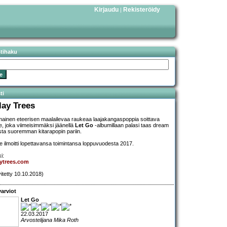
Kirjaudu
Rekisteröidy
|
stihaku
ti
lay Trees
mainen eteerisen maalailevaa raukeaa laajakangaspoppia soittava
e, joka viimeisimmäksi jäänellä
Let Go
-albumillaan palasi taas dream
sta suoremman kitarapopin pariin.
e ilmoitti lopettavansa toimintansa loppuvuodesta 2017.
i:
ytrees.com
vitetty 10.10.2018)
arviot
Let Go
22.03.2017
Arvostelijana Mika Roth