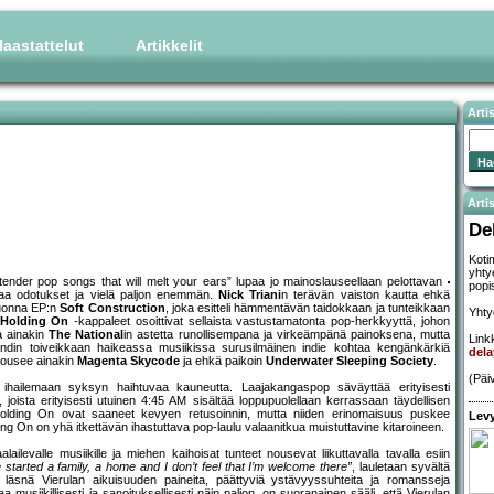
aastattelut
Artikkelit
Arti
Artis
De
Koti
yhty
tender pop songs that will melt your ears” lupaa jo mainoslauseellaan pelottavan
popi
staa odotukset ja vielä paljon enemmän.
Nick Triani
n terävän vaiston kautta ehkä
 vuonna EP:n
Soft Construction
, joka esitteli hämmentävän taidokkaan ja tunteikkaan
Yhty
/Holding On
-kappaleet osoittivat sellaista vastustamatonta pop-herkkyyttä, johon
la ainakin
The National
in astetta runollisempana ja virkeämpänä painoksena, mutta
Linkk
Bändin toiveikkaan haikeassa musiikissa surusilmäinen indie kohtaa kengänkärkiä
dela
 nousee ainakin
Magenta Skycode
ja ehkä paikoin
Underwater Sleeping Society
.
(Päi
e ihailemaan syksyn haihtuvaa kauneutta. Laajakangaspop säväyttää erityisesti
joista erityisesti utuinen 4:45 AM sisältää loppupuolellaan kerrassaan täydellisen
/Holding On ovat saaneet kevyen retusoinnin, mutta niiden erinomaisuus puskee
Levy
ding On on yhä itkettävän ihastuttava pop-laulu valaanitkua muistuttavine kitaroineen.
ilevalle musiikille ja miehen kaihoisat tunteet nousevat liikuttavalla tavalla esiin
started a family, a home and I don’t feel that I’m welcome there”
, lauletaan syvältä
 läsnä Vierulan aikuisuuden paineita, päättyviä ystävyyssuhteita ja romansseja
 musiikillisesti ja sanoituksellisesti näin paljon, on suoranainen sääli, että Vierulan