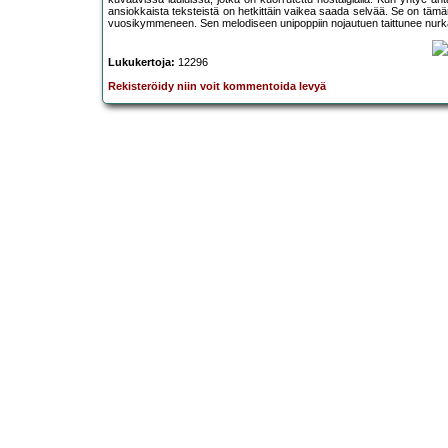
ansiokkaista teksteistä on hetkittäin vaikea saada selvää. Se on tämä
vuosikymmeneen. Sen melodiseen unipoppiin nojautuen taittunee nurkan
Lukukertoja:
12296
Rekisteröidy niin voit kommentoida levyä