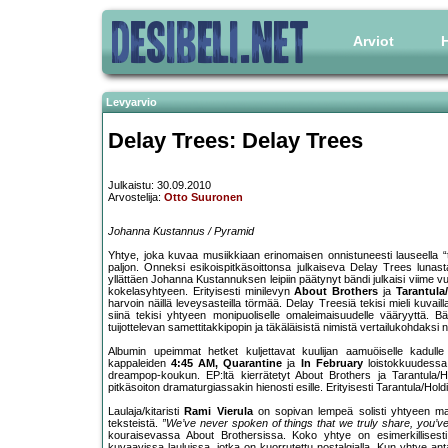
Arviot
H
Levyarvio
Delay Trees: Delay Trees
Julkaistu: 30.09.2010
Arvostelija:
Otto Suuronen
Johanna Kustannus / Pyramid
Yhtye, joka kuvaa musiikkiaan erinomaisen onnistuneesti lauseella “
paljon. Onneksi esikoispitkäsoittonsa julkaiseva Delay Trees luna
yllättäen Johanna Kustannuksen leipiin päätynyt bändi julkaisi viime
kokelasyhtyeen. Erityisesti minilevyn
About Brothers
ja
Tarantula
harvoin näillä leveysasteilla törmää. Delay Treesiä tekisi mieli kuvail
siinä tekisi yhtyeen monipuoliselle omaleimaisuudelle vääryyttä. 
tuijottelevan samettitakkipopin ja täkäläisistä nimistä vertailukohdaksi
Albumin upeimmat hetket kuljettavat kuulijan aamuöiselle kadull
kappaleiden
4:45 AM, Quarantine
ja
In February
loistokkuudessa, 
dreampop-koukun. EP:ltä kierrätetyt About Brothers ja Tarantula
pitkäsoiton dramaturgiassakin hienosti esille. Erityisesti Tarantula/Hol
Laulaja/kitaristi
Rami Vierula
on sopivan lempeä solisti yhtyeen maala
teksteistä.
”We’ve never spoken of things that we truly share, you’ve 
kouraisevassa About Brothersissa. Koko yhtye on esimerkillisesti
kuvaavissa lauluissa, jotka on kuorrutettu nostalgialla. Kun yhtye antaa