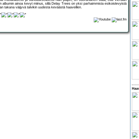
n albumin ainoa kevyt miinus, sillä Delay Trees on yksi parhaimmista esikoislevyistä
 takana väijyvä talvikin uudesta keväästä haaveillen.
Haas