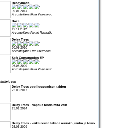
Readymade
09.01.2014
Arvostelijana Ilkka Valpasvuo
Doze
19.11.2012
Arvostelijana Pietari Raekallio
Delay Trees
30.09.2010
Arvostelijana Otto Suuronen
Soft Construction EP
06.03.2009
Arvostelijana Ilkka Valpasvuo
tattelussa
Delay Trees oppi luopumisen taidon
22.03.2017
Delay Trees – vapaus tehdä mitä vain
13.01.2014
Delay Trees
- vaikeuksien takana aurinko, rauha ja toivo
25.03.2009