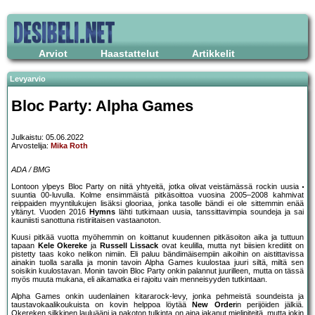
Arviot
Haastattelut
Artikkelit
Levyarvio
Bloc Party: Alpha Games
Julkaistu: 05.06.2022
Arvostelija:
Mika Roth
ADA / BMG
Lontoon ylpeys Bloc Party on niitä yhtyeitä, jotka olivat veistämässä rockin uusia
suuntia 00-luvulla. Kolme ensimmäistä pitkäsoittoa vuosina 2005–2008 kahmivat
reippaiden myyntilukujen lisäksi glooriaa, jonka tasolle bändi ei ole sittemmin enää
yltänyt. Vuoden 2016
Hymns
lähti tutkimaan uusia, tanssittavimpia soundeja ja sai
kauniisti sanottuna ristiriitaisen vastaanoton.
Kuusi pitkää vuotta myöhemmin on koittanut kuudennen pitkäsoiton aika ja tuttuun
tapaan
Kele Okereke
ja
Russell Lissack
ovat keulilla, mutta nyt biisien krediitit on
pistetty taas koko nelikon nimiin. Eli paluu bändimäisempiin aikoihin on aistittavissa
ainakin tuolla saralla ja monin tavoin Alpha Games kuulostaa juuri siltä, miltä sen
soisikin kuulostavan. Monin tavoin Bloc Party onkin palannut juurilleen, mutta on tässä
myös muuta mukana, eli aikamatka ei rajoitu vain menneisyyden tutkintaan.
Alpha Games onkin uudenlainen kitararock-levy, jonka pehmeistä soundeista ja
taustavokaalikoukuista on kovin helppoa löytää
New Order
in perijöiden jälkiä.
Okereken silkkinen lauluääni ja pakoton tulkinta on aina jakanut mielipiteitä, mutta jokin