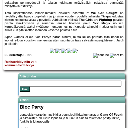
vokaalien pehmeydessä ja tekstin toisinaan terävissäkin palasissa synnyttää
miellyttäviä ristiriitoja.
Tätä kirjoitettaessa viimeisimmäksi sinkuksi nostettu
If We Get Caught
on
täydellisyyttä hipova pop-helmi ja jo viime vuoden puolella julkaistu
Ttraps
edustaa
kiekon rockeinta laitaa ylpeydellä. Ääripäiden välissä
The Girls are Fighting
pelailee
pientä ska-korttiaan ja nimensä taakse hivenen jäävä
Sex Magik
nousee
kertosäkeensä ajaksi ylvääseen lentoon, jos nyt kappale tahtookin hajota osiin juuri
silloin kun pitäisi ottaa isompaa vasaraa pakista esiin.
Alpha Games ei ole Bloc Partyn paras albumi, mutta se on parasta mitä bändi on
luonut reiluun vuosikymmeneen ja siten suunta on taas selvästi nousujohteinen. Ja oli
jo aikakin.
Lukukertoja:
2148
Rekisteröidy niin voit
kommentoida levyä
Artistihaku
Artisti
Bloc Party
Lontoolaiskvartetin musiikki ja soundipolitiikka kumartavat
Gang Of Four
in
ja aikalaisten 70-luvun lopussa ja 80-luvun alussa tekemälle postpunkille,
funkille ja kitarapopille.